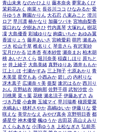
青山未来
なのかひより
藤本奈央
夢実あくび
茉莉花みく
南菜々
長谷川ココ
ひなみるか
愛
斗ゆうき
舞園かりん
大石忍
八束みこと
澄川
ロア
早川凛
椿かなり
加藤ツバキ
宮地由梨香
坂口れな
夕樹あさひ
竹内真琴
大塚れん
樹花
凜
大島優香
彩城ゆりな
絢森いちか
あゆみ翼
香波りょう
藤井あいさ
宮崎愛莉
萌芭
瀬名み
づき
松山千草
椎名りく
琴音さら
有沢実紗
宝月ひかる
辻本杏
有本紗世
瀬奈まお
柏木胡
桃
あいださくら
堀川奈美
稲森しほり
原ちと
せ
井上綾子
大島美緒
真野ゆりあ
酒井ももか
江上しほ
七瀬かすみ
三上翔子
七原あかり
青
木美里
星空もあ
小西みか
碧しの
内村りな
冴木真子
広瀬奈々美
亜梨
逢沢はるか
西川り
おん
京野結衣
潮絢那
佐野千尋
武智沙世
小
川桃果
菜々葉
花穂
瀬名涼子
伊藤あずさ
み
づき乃愛
小倉舞
玉城マイ
早川瑞希
槇原愛菜
水嶋あい
穂村さやか
高嶋ゆいか
伊藤りな
愛
咲えな
美堂かなえ
みやび真央
京野明日香
都
盛星空
神木優愛
楓ゆうか
吉田花
高山えみり
さくらあきな
小澤ゆうき
上松なぎさ
弘前亮