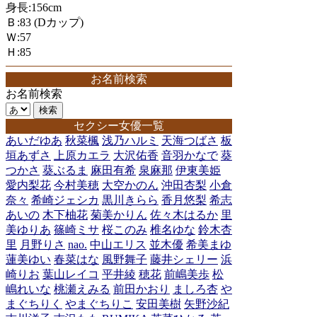
身長:156cm
Ｂ:83 (Dカップ)
Ｗ:57
Ｈ:85
お名前検索
お名前検索
セクシー女優一覧
あいだゆあ
秋菜楓
浅乃ハルミ
天海つばさ
板
垣あずさ
上原カエラ
大沢佑香
音羽かなで
葵
つかさ
葵ぶるま
麻田有希
泉麻那
伊東美姫
愛内梨花
今村美穂
大空かのん
沖田杏梨
小倉
奈々
希崎ジェシカ
黒川きらら
香月悠梨
希志
あいの
木下柚花
菊美かりん
佐々木はるか
里
美ゆりあ
篠崎ミサ
桜このみ
椎名ゆな
鈴木杏
里
月野りさ
nao.
中山エリス
並木優
希美まゆ
蓮美ゆい
春菜はな
風野舞子
藤井シェリー
浜
崎りお
葉山レイコ
平井綾
穂花
前嶋美歩
松
嶋れいな
桃瀬えみる
前田かおり
ましろ杏
や
まぐちりく
やまぐちりこ
安田美樹
矢野沙紀