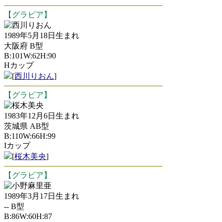
【グラビア】
西川りおん
1989年5月18日生まれ
大阪府 B型
B:101W:62H:90
Hカップ
[
西川りおん
]
【グラビア】
桜木美央
1983年12月6日生まれ
茨城県 AB型
B:110W:66H:99
Iカップ
[
桜木美央
]
【グラビア】
小野麻里亜
1989年3月17日生まれ
-- B型
B:86W:60H:87