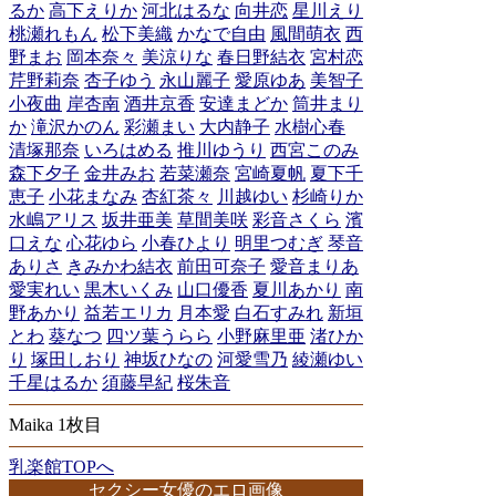
るか
高下えりか
河北はるな
向井恋
星川えり
桃瀬れもん
松下美織
かなで自由
風間萌衣
西
野まお
岡本奈々
美涼りな
春日野結衣
宮村恋
芹野莉奈
杏子ゆう
永山麗子
愛原ゆあ
美智子
小夜曲
岸杏南
酒井京香
安達まどか
筒井まり
か
滝沢かのん
彩瀬まい
大内静子
水樹心春
清塚那奈
いろはめる
推川ゆうり
西宮このみ
森下夕子
金井みお
若菜瀬奈
宮崎夏帆
夏下千
恵子
小花まなみ
杏紅茶々
川越ゆい
杉崎りか
水嶋アリス
坂井亜美
草間美咲
彩音さくら
濱
口えな
心花ゆら
小春ひより
明里つむぎ
琴音
ありさ
きみかわ結衣
前田可奈子
愛音まりあ
愛実れい
黒木いくみ
山口優香
夏川あかり
南
野あかり
益若エリカ
月本愛
白石すみれ
新垣
とわ
葵なつ
四ツ葉うらら
小野麻里亜
渚ひか
り
塚田しおり
神坂ひなの
河愛雪乃
綾瀬ゆい
千星はるか
須藤早紀
桜朱音
Maika 1枚目
乳楽館TOPへ
セクシー女優のエロ画像