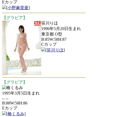
Eカップ
[
小野麻里亜
]
【グラビア】
笹川りほ
1996年5月20日生まれ
東京都 O型
B:85W:58H:87
Cカップ
[
笹川りほ
]
【グラビア】
椿くるみ
1995年3月5日生まれ
-- --
B:88W:58H:86
Eカップ
[
椿くるみ
]