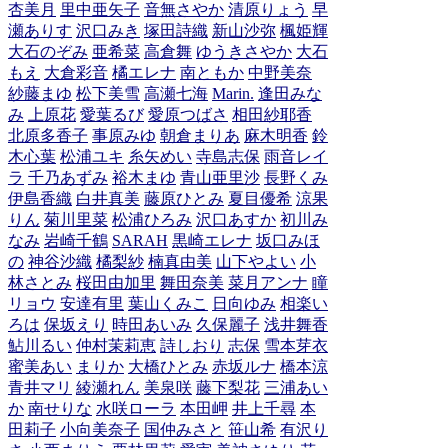
杏美月
里中亜矢子
音無さやか
清原りょう
早
瀬ありす
沢口みき
塚田詩織
新山沙弥
楓姫輝
大石のぞみ
亜希菜
高倉舞
ゆうきさやか
大石
もえ
大倉彩音
橘エレナ
南ともか
中野美奈
紗藤まゆ
松下美雪
高瀬七海
Marin.
逢田みな
み
上原花
愛葉るび
愛原つばさ
相田紗耶香
北原多香子
事原みゆ
朝倉まりあ
麻木明香
鈴
木心葉
松浦ユキ
糸矢めい
寺島志保
雨音レイ
ラ
千乃あずみ
裕木まゆ
青山亜里沙
長野くみ
伊島香織
白井真美
藤原ひとみ
夏目優希
涼果
りん
菊川里菜
松浦ひろみ
沢口あすか
初川み
なみ
岩崎千鶴
SARAH
黒崎エレナ
坂口みほ
の
神谷沙織
橘梨紗
楠真由美
山下やよい
小
林さとみ
桜田由加里
舞田奈美
菜月アンナ
瞳
リョウ
安達有里
葉山くみこ
日向ゆみ
相楽い
ろは
保坂えり
時田あいみ
久保麗子
浅井舞香
鮎川るい
仲村茉莉恵
詩しおり
志保
雪本芽衣
蜜美あい
まりか
大橋ひとみ
赤坂ルナ
橋本涼
青井マリ
綾瀬れん
美泉咲
藤下梨花
三浦あい
か
南せりな
水咲ローラ
本田岬
井上千尋
本
田莉子
小向美奈子
国仲みさと
笹山希
有沢り