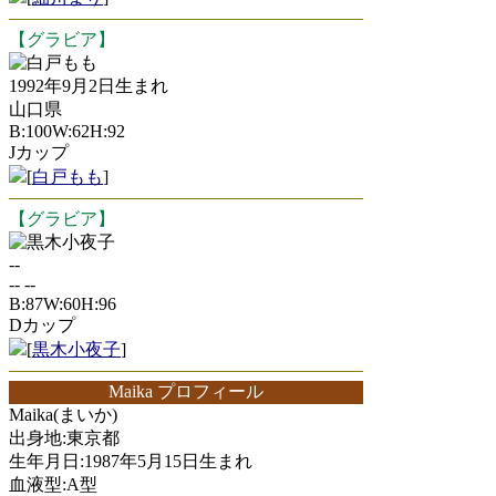
【グラビア】
白戸もも
1992年9月2日生まれ
山口県
B:100W:62H:92
Jカップ
[
白戸もも
]
【グラビア】
黒木小夜子
--
-- --
B:87W:60H:96
Dカップ
[
黒木小夜子
]
Maika プロフィール
Maika(まいか)
出身地:東京都
生年月日:1987年5月15日生まれ
血液型:A型