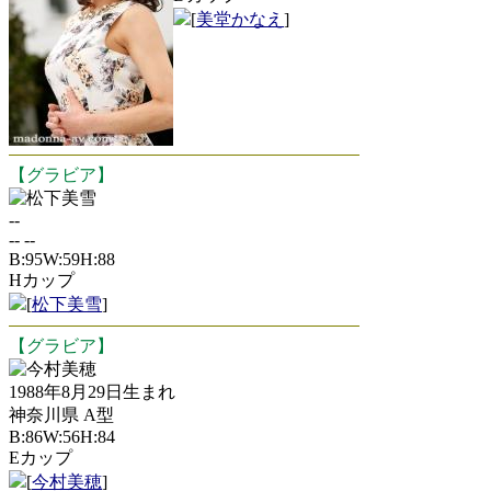
[
美堂かなえ
]
【グラビア】
松下美雪
--
-- --
B:95W:59H:88
Hカップ
[
松下美雪
]
【グラビア】
今村美穂
1988年8月29日生まれ
神奈川県 A型
B:86W:56H:84
Eカップ
[
今村美穂
]