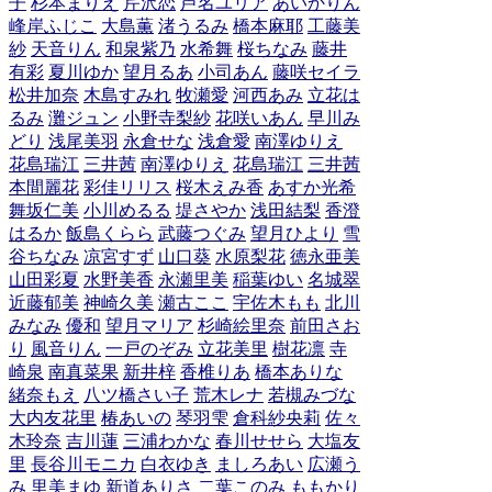
子
杉本まりえ
芹沢恋
芦名ユリア
あいかりん
峰岸ふじこ
大島薫
渚うるみ
橋本麻耶
工藤美
紗
天音りん
和泉紫乃
水希舞
桜ちなみ
藤井
有彩
夏川ゆか
望月るあ
小司あん
藤咲セイラ
松井加奈
木島すみれ
牧瀬愛
河西あみ
立花は
るみ
灘ジュン
小野寺梨紗
花咲いあん
早川み
どり
浅尾美羽
永倉せな
浅倉愛
南澤ゆりえ
花島瑞江
三井茜
南澤ゆりえ
花島瑞江
三井茜
本間麗花
彩佳リリス
桜木えみ香
あすか光希
舞坂仁美
小川めるる
堤さやか
浅田結梨
香澄
はるか
飯島くらら
武藤つぐみ
望月ひより
雪
谷ちなみ
凉宮すず
山口葵
水原梨花
徳永亜美
山田彩夏
水野美香
永瀬里美
稲葉ゆい
名城翠
近藤郁美
神崎久美
瀬古ここ
宇佐木もも
北川
みなみ
優和
望月マリア
杉崎絵里奈
前田さお
り
風音りん
一戸のぞみ
立花美里
樹花凛
寺
崎泉
南真菜果
新井梓
香椎りあ
橋本ありな
緒奈もえ
八ツ橋さい子
荒木レナ
若槻みづな
大内友花里
椿あいの
琴羽雫
倉科紗央莉
佐々
木玲奈
吉川蓮
三浦わかな
春川せせら
大塩友
里
長谷川モニカ
白衣ゆき
ましろあい
広瀬う
み
里美まゆ
新道ありさ
二葉このみ
ももかり