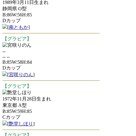
1989年3月11日生まれ
静岡県 O型
B:86W:56H:85
Dカップ
[
南ともか
]
【グラビア】
宮咲りのん
--
-- --
B:85W:58H:84
Dカップ
[
宮咲りのん
]
【グラビア】
艶堂しほり
1972年11月28日生まれ
東京都 A型
B:85W:59H:85
Cカップ
[
艶堂しほり
]
【グラビア】