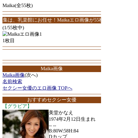
Maika(全55枚)
乳楽館にお任せ！Maikaエロ画像が55枚！このサイトは、Maikaの
(1/55枚中)
1枚目
Maika画像
Maika画像
(次へ)
名前検索
セクシー女優のエロ画像 TOPへ
おすすめセクシー女優
【グラビア】
美堂かなえ
1974年2月12日生まれ
-- --
B:80W:58H:84
Dカップ