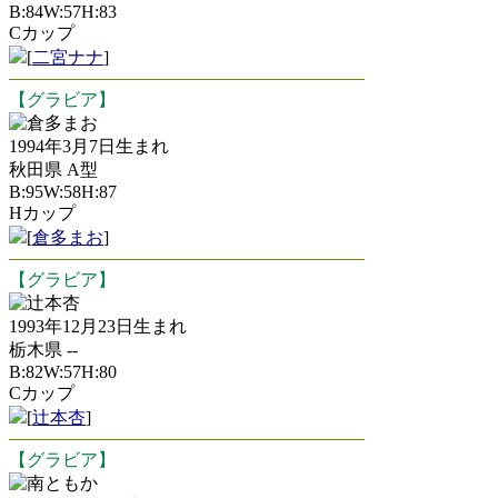
B:84W:57H:83
Cカップ
[
二宮ナナ
]
【グラビア】
倉多まお
1994年3月7日生まれ
秋田県 A型
B:95W:58H:87
Hカップ
[
倉多まお
]
【グラビア】
辻本杏
1993年12月23日生まれ
栃木県 --
B:82W:57H:80
Cカップ
[
辻本杏
]
【グラビア】
南ともか