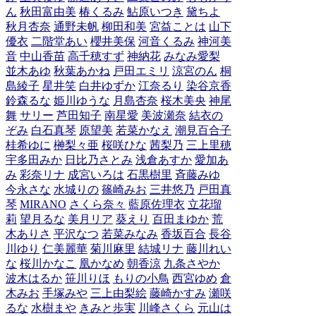
ん
秋田富由美
椿くるみ
鮎原いつき
黛ちよ
秋月杏奈
通野未帆
柳田和美
宮益ことは
山下
優衣
二階堂あい
櫻井美保
河音くるみ
神河美
音
中山香苗
高千穂すず
神納花
みなみ愛梨
並木あゆ
秋葉あかね
戸田エミリ
涼宮のん
桐
島綾子
星井笑
白井ゆずか
江奈るり
染谷京香
鈴森るな
姫川ゆうな
月島杏奈
桜木美央
神尾
舞
サリー
芦田知子
南星愛
美波瀬奈
結衣の
ぞみ
白石真琴
原望美
若菜かなえ
潮見百合子
桂希ゆに
榊梨々亜
桜咲ひな
茜梨乃
三上里穂
宇多田みか
日比乃さとみ
浅倉あすか
愛加あ
み
彩奈リナ
成宮いろは
石黒樹里
斉藤みゆ
今永さな
水城りの
篠崎みお
三井悠乃
戸田真
琴
MIRANO
さくら奈々
藍原佐理衣
立花瑠
莉
望月るな
美月リア
葵えり
百田まゆか
荒
木ありさ
平沢なつ
若菜みなみ
香坂百合
長谷
川ゆり
仁美麗華
菊川麻里
結城リナ
藤川れい
な
桜川かなこ
凰かなめ
朝香涼
九条さやか
波木はるか
笹川りほ
もりの小鳥
西宮ゆめ
倉
木みお
手塚みや
三上由梨絵
藤崎かすみ
瀬咲
るな
水樹まや
きみと歩実
川峰さくら
元山は