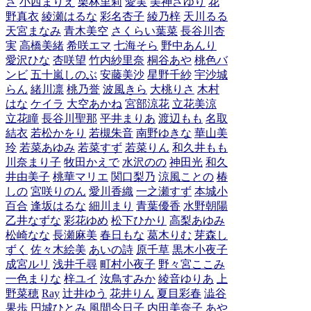
さ
小西まりえ
栗林里莉
愛実
美神さゆり
花
野真衣
綾瀬はるな
彩名杏子
綾乃梓
天川るる
天宮まなみ
青木美空
さくらい葉菜
長谷川杏
実
高橋美緒
希咲エマ
七海そら
野中あんり
愛沢ひな
杏咲望
竹内紗里奈
桐谷あや
桃色バ
ンビ
五十嵐しのぶ
安藤美沙
星野千紗
宇沙城
らん
緒川凛
桃乃誉
波風きら
大桃りさ
木村
はな
ケイラ
大空あかね
宮部涼花
立花美涼
立花瞳
長谷川聖那
平井まりあ
渡辺もも
名取
結衣
若松かをり
若槻朱音
南野ゆきな
華山美
玲
若菜あゆみ
若菜すず
若菜りん
和久井もも
川奈まり子
牧田かえで
水沢のの
神田光
和久
井由美子
桃華マリエ
関口梨乃
涼風ことの
椿
しの
宮咲りのん
愛川香織
一之瀬すず
本城小
百合
逢坂はるな
細川まり
青葉優香
水野朝陽
乙井なずな
彩花ゆめ
松下ひかり
高梨あゆみ
松崎なな
長瀬麻美
春日もな
葛木りむ
芽森し
ずく
佐々木絵美
あいの詩
原千草
黒木小夜子
成宮ルリ
浅井千尋
町村小夜子
野々宮ここみ
一色まりな
梓ユイ
汝鳥すみか
綾音ゆりあ
上
野菜穂
Ray
辻井ゆう
花井りん
夏目彩春
澁谷
果歩
円城ひとみ
風間今日子
内田美奈子
あや