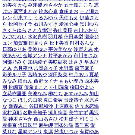
め美桜
かなみ芽梨
雅さやか
五十嵐こころ
恵
けい
麻宮まどか
鈴木心春
倉多まお
一ノ瀬カ
レン
伊東エリ
うるみゆう
天使もえ
伊藤さら
ら
松岡セイラ
石川みずき
愛須心亜
黒川ゆら
さくらゆら
さとう愛理
香山美桜
古川いおり
みづなれい
水沢真樹
羽月希
倖田李梨
瀬奈ジ
ュン
加賀雅
国見りさ
松下美香
町村あんな
日高ゆりあ
美波ねい
宇佐美なな
浅野えみ
水
咲あかね
金城アンナ
片平あかね
市川まさみ
阿部乃みく
加納綾子
美咲結衣
辻さき
早坂ひ
とみ
光月夜也
吉岡奈々子
水野葵
森下麻子
彩美ルリ子
宮崎あや
深田梨菜
柚月あい
夏希
みなみ
瞳れん
西野セイナ
ももい理乃
西木美
羽
松嶋葵
優希まこと
小川瑞希
柳田やよい
立花樹里亜
美波なみ
榊なち
あすかみみ
加山
なつこ
ほしの由依
真白希実
音原恭子
水原さ
な
雛森みこ
谷田部和沙
上原麻衣
佐々木恋海
沢村麻耶
名取美知子
涼川絢音
美竹すず
黒沢
愛
神木さやか
西山あさひ
松井優子
司ミコト
赤根京
沢田珠里
麻生岬
西条沙羅
葵千恵
愛
菜りな
星崎アンリ
東凛
紗也いつか
有賀ゆあ