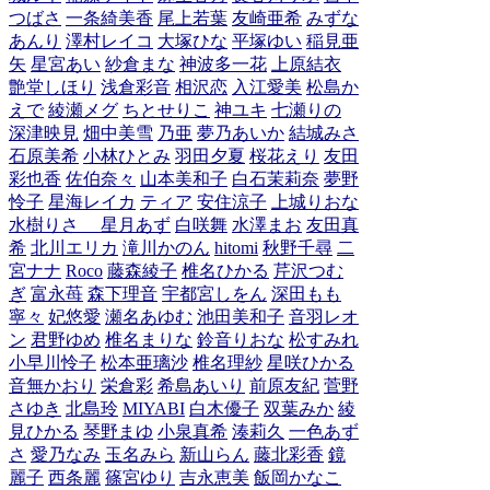
つばさ
一条綺美香
尾上若葉
友崎亜希
みずな
あんり
澤村レイコ
大塚ひな
平塚ゆい
稲見亜
矢
星宮あい
紗倉まな
神波多一花
上原結衣
艶堂しほり
浅倉彩音
相沢恋
入江愛美
松島か
えで
綾瀬メグ
ちとせりこ
神ユキ
七瀬りの
深津映見
畑中美雪
乃亜
夢乃あいか
結城みさ
石原美希
小林ひとみ
羽田夕夏
桜花えり
友田
彩也香
佐伯奈々
山本美和子
白石茉莉奈
夢野
怜子
星海レイカ
ティア
安住涼子
上城りおな
水樹りさ
星月あず
白咲舞
水澤まお
友田真
希
北川エリカ
滝川かのん
hitomi
秋野千尋
二
宮ナナ
Roco
藤森綾子
椎名ひかる
芹沢つむ
ぎ
富永苺
森下理音
宇都宮しをん
深田もも
寧々
妃悠愛
瀬名あゆむ
池田美和子
音羽レオ
ン
君野ゆめ
椎名まりな
鈴音りおな
松すみれ
小早川怜子
松本亜璃沙
椎名理紗
星咲ひかる
音無かおり
栄倉彩
希島あいり
前原友紀
菅野
さゆき
北島玲
MIYABI
白木優子
双葉みか
綾
見ひかる
琴野まゆ
小泉真希
湊莉久
一色あず
さ
愛乃なみ
玉名みら
新山らん
藤北彩香
鏡
麗子
西条麗
篠宮ゆり
吉永恵美
飯岡かなこ