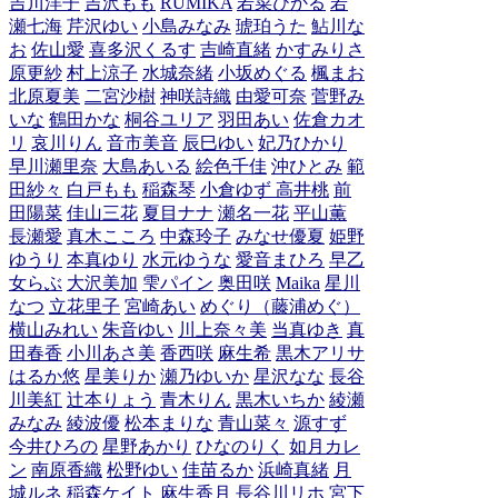
吉川洋子
吉沢もも
RUMIKA
若菜ひかる
若
瀬七海
芹沢ゆい
小島みなみ
琥珀うた
鮎川な
お
佐山愛
喜多沢くるす
吉崎直緒
かすみりさ
原更紗
村上涼子
水城奈緒
小坂めぐる
楓まお
北原夏美
二宮沙樹
神咲詩織
由愛可奈
菅野み
いな
鶴田かな
桐谷ユリア
羽田あい
佐倉カオ
リ
哀川りん
音市美音
辰巳ゆい
妃乃ひかり
早川瀬里奈
大島あいる
絵色千佳
沖ひとみ
範
田紗々
白戸もも
稲森琴
小倉ゆず
高井桃
前
田陽菜
佳山三花
夏目ナナ
瀬名一花
平山薫
長瀬愛
真木こころ
中森玲子
みなせ優夏
姫野
ゆうり
本真ゆり
水元ゆうな
愛音まひろ
早乙
女らぶ
大沢美加
雫パイン
奥田咲
Maika
星川
なつ
立花里子
宮崎あい
めぐり（藤浦めぐ）
横山みれい
朱音ゆい
川上奈々美
当真ゆき
真
田春香
小川あさ美
香西咲
麻生希
黒木アリサ
はるか悠
星美りか
瀬乃ゆいか
星沢なな
長谷
川美紅
辻本りょう
青木りん
黒木いちか
綾瀬
みなみ
綾波優
松本まりな
青山菜々
源すず
今井ひろの
星野あかり
ひなのりく
如月カレ
ン
南原香織
松野ゆい
佳苗るか
浜崎真緒
月
城ルネ
稲森ケイト
麻生香月
長谷川リホ
宮下