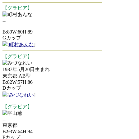
【グラビア】
町村あんな
--
-- --
B:89W:60H:89
Gカップ
[
町村あんな
]
【グラビア】
みづなれい
1987年5月20日生まれ
東京都 AB型
B:82W:57H:86
Dカップ
[
みづなれい
]
【グラビア】
平山薫
--
東京都 --
B:93W:64H:94
Fカップ