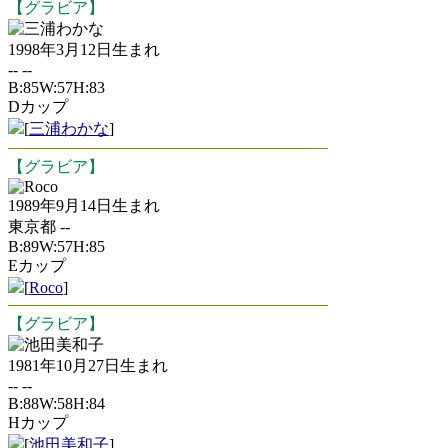
【グラビア】
三浦わかな
1998年3月12日生まれ
-- --
B:85W:57H:83
Dカップ
[
三浦わかな
]
【グラビア】
Roco
1989年9月14日生まれ
東京都 --
B:89W:57H:85
Eカップ
[
Roco
]
【グラビア】
池田美和子
1981年10月27日生まれ
-- --
B:88W:58H:84
Hカップ
[
池田美和子
]