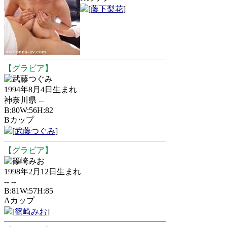
[
藤下梨花
]
【グラビア】
武藤つぐみ
1994年8月4日生まれ
神奈川県 --
B:80W:56H:82
Bカップ
[
武藤つぐみ
]
【グラビア】
篠崎みお
1998年2月12日生まれ
-- --
B:81W:57H:85
Aカップ
[
篠崎みお
]