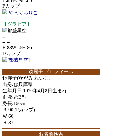
B:88W:59H:85
Fカップ
[
やまぐちりこ
]
【グラビア】
都盛星空
--
-- --
B:88W:56H:86
Dカップ
[
都盛星空
]
鏡麗子 プロフィール
鏡麗子(かがみ れいこ)
出身地:兵庫県
生年月日:1970年4月8日生まれ
血液型:B型
身長:160cm
Ｂ:90 (Fカップ)
Ｗ:60
Ｈ:87
お名前検索