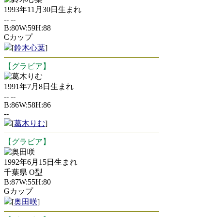
1993年11月30日生まれ
-- --
B:80W:59H:88
Cカップ
[
鈴木心葉
]
【グラビア】
葛木りむ
1991年7月8日生まれ
-- --
B:86W:58H:86
--
[
葛木りむ
]
【グラビア】
奥田咲
1992年6月15日生まれ
千葉県 O型
B:87W:55H:80
Gカップ
[
奥田咲
]