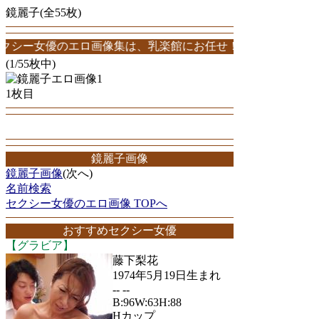
鏡麗子(全55枚)
優のエロ画像集は、乳楽館にお任せ！鏡麗子エロ画像が55枚！このサ
(1/55枚中)
1枚目
鏡麗子画像
鏡麗子画像
(次へ)
名前検索
セクシー女優のエロ画像 TOPへ
おすすめセクシー女優
【グラビア】
藤下梨花
1974年5月19日生まれ
-- --
B:96W:63H:88
Hカップ