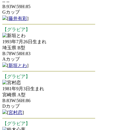
-- --
B:93W:59H:85
Gカップ
[
藤井有彩
]
【グラビア】
新垣とわ
1993年7月26日生まれ
埼玉県 B型
B:78W:58H:83
Aカップ
[
新垣とわ
]
【グラビア】
宮村恋
1981年9月3日生まれ
宮崎県 A型
B:83W:56H:86
Dカップ
[
宮村恋
]
【グラビア】
鈴木心葉