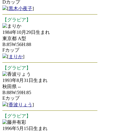
Dカップ
[
黒木小夜子
]
【グラビア】
まりか
1984年10月29日生まれ
東京都 A型
B:85W:56H:88
Fカップ
[
まりか
]
【グラビア】
香波りょう
1993年8月31日生まれ
秋田県 --
B:88W:59H:85
Eカップ
[
香波りょう
]
【グラビア】
藤井有彩
1996年5月15日生まれ