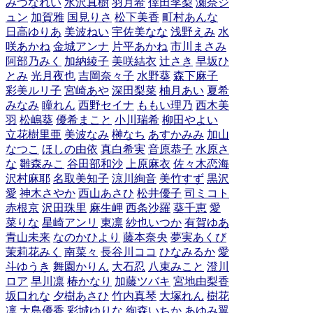
みづなれい
水沢真樹
羽月希
倖田李梨
瀬奈ジ
ュン
加賀雅
国見りさ
松下美香
町村あんな
日高ゆりあ
美波ねい
宇佐美なな
浅野えみ
水
咲あかね
金城アンナ
片平あかね
市川まさみ
阿部乃みく
加納綾子
美咲結衣
辻さき
早坂ひ
とみ
光月夜也
吉岡奈々子
水野葵
森下麻子
彩美ルリ子
宮崎あや
深田梨菜
柚月あい
夏希
みなみ
瞳れん
西野セイナ
ももい理乃
西木美
羽
松嶋葵
優希まこと
小川瑞希
柳田やよい
立花樹里亜
美波なみ
榊なち
あすかみみ
加山
なつこ
ほしの由依
真白希実
音原恭子
水原さ
な
雛森みこ
谷田部和沙
上原麻衣
佐々木恋海
沢村麻耶
名取美知子
涼川絢音
美竹すず
黒沢
愛
神木さやか
西山あさひ
松井優子
司ミコト
赤根京
沢田珠里
麻生岬
西条沙羅
葵千恵
愛
菜りな
星崎アンリ
東凛
紗也いつか
有賀ゆあ
青山未来
なのかひより
藤本奈央
夢実あくび
茉莉花みく
南菜々
長谷川ココ
ひなみるか
愛
斗ゆうき
舞園かりん
大石忍
八束みこと
澄川
ロア
早川凛
椿かなり
加藤ツバキ
宮地由梨香
坂口れな
夕樹あさひ
竹内真琴
大塚れん
樹花
凜
大島優香
彩城ゆりな
絢森いちか
あゆみ翼