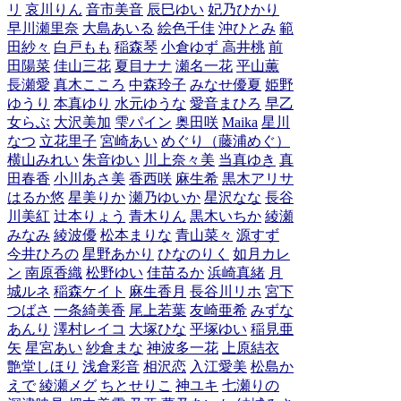
リ
哀川りん
音市美音
辰巳ゆい
妃乃ひかり
早川瀬里奈
大島あいる
絵色千佳
沖ひとみ
範
田紗々
白戸もも
稲森琴
小倉ゆず
高井桃
前
田陽菜
佳山三花
夏目ナナ
瀬名一花
平山薫
長瀬愛
真木こころ
中森玲子
みなせ優夏
姫野
ゆうり
本真ゆり
水元ゆうな
愛音まひろ
早乙
女らぶ
大沢美加
雫パイン
奥田咲
Maika
星川
なつ
立花里子
宮崎あい
めぐり（藤浦めぐ）
横山みれい
朱音ゆい
川上奈々美
当真ゆき
真
田春香
小川あさ美
香西咲
麻生希
黒木アリサ
はるか悠
星美りか
瀬乃ゆいか
星沢なな
長谷
川美紅
辻本りょう
青木りん
黒木いちか
綾瀬
みなみ
綾波優
松本まりな
青山菜々
源すず
今井ひろの
星野あかり
ひなのりく
如月カレ
ン
南原香織
松野ゆい
佳苗るか
浜崎真緒
月
城ルネ
稲森ケイト
麻生香月
長谷川リホ
宮下
つばさ
一条綺美香
尾上若葉
友崎亜希
みずな
あんり
澤村レイコ
大塚ひな
平塚ゆい
稲見亜
矢
星宮あい
紗倉まな
神波多一花
上原結衣
艶堂しほり
浅倉彩音
相沢恋
入江愛美
松島か
えで
綾瀬メグ
ちとせりこ
神ユキ
七瀬りの