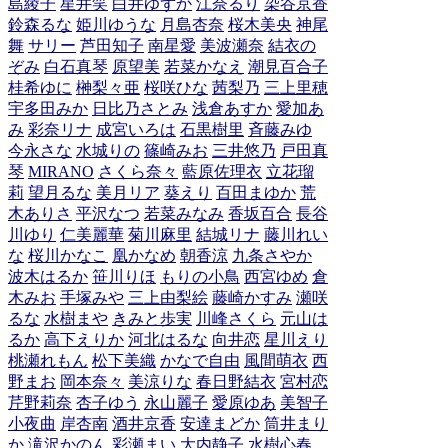
島綾子
星井笑
白井ゆずか
江奈るり
染谷京香
鈴森るな
姫川ゆうな
月島杏奈
桜木美央
神尾
舞
サリー
芦田知子
南星愛
美波瀬奈
結衣の
ぞみ
白石真琴
原望美
若菜かなえ
潮見百合子
桂希ゆに
榊梨々亜
桜咲ひな
茜梨乃
三上里穂
宇多田みか
日比乃さとみ
浅倉あすか
愛加あ
み
彩奈リナ
成宮いろは
石黒樹里
斉藤みゆ
今永さな
水城りの
篠崎みお
三井悠乃
戸田真
琴
MIRANO
さくら奈々
藍原佐理衣
立花瑠
莉
望月るな
美月リア
葵えり
百田まゆか
荒
木ありさ
平沢なつ
若菜みなみ
香坂百合
長谷
川ゆり
仁美麗華
菊川麻里
結城リナ
藤川れい
な
桜川かなこ
凰かなめ
朝香涼
九条さやか
波木はるか
笹川りほ
もりの小鳥
西宮ゆめ
倉
木みお
手塚みや
三上由梨絵
藤崎かすみ
瀬咲
るな
水樹まや
きみと歩実
川峰さくら
元山は
るか
高下えりか
河北はるな
向井恋
星川えり
桃瀬れもん
松下美織
かなで自由
風間萌衣
西
野まお
岡本奈々
美涼りな
春日野結衣
宮村恋
芹野莉奈
杏子ゆう
永山麗子
愛原ゆあ
美智子
小夜曲
岸杏南
酒井京香
安達まどか
筒井まり
か
滝沢かのん
彩瀬まい
大内静子
水樹心春