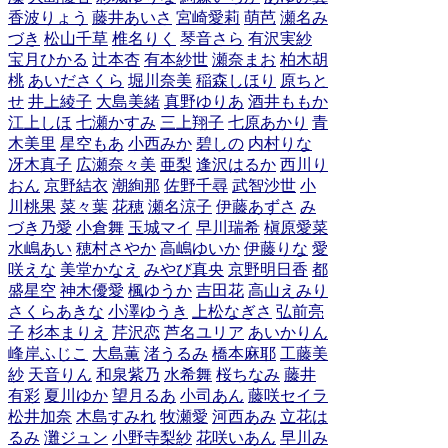
香波りょう
藤井あいさ
宮崎愛莉
萌芭
瀬名み
づき
松山千草
椎名りく
琴音さら
有沢実紗
宝月ひかる
辻本杏
有本紗世
瀬奈まお
柏木胡
桃
あいださくら
堀川奈美
稲森しほり
原ちと
せ
井上綾子
大島美緒
真野ゆりあ
酒井ももか
江上しほ
七瀬かすみ
三上翔子
七原あかり
青
木美里
星空もあ
小西みか
碧しの
内村りな
冴木真子
広瀬奈々美
亜梨
逢沢はるか
西川り
おん
京野結衣
潮絢那
佐野千尋
武智沙世
小
川桃果
菜々葉
花穂
瀬名涼子
伊藤あずさ
み
づき乃愛
小倉舞
玉城マイ
早川瑞希
槇原愛菜
水嶋あい
穂村さやか
高嶋ゆいか
伊藤りな
愛
咲えな
美堂かなえ
みやび真央
京野明日香
都
盛星空
神木優愛
楓ゆうか
吉田花
高山えみり
さくらあきな
小澤ゆうき
上松なぎさ
弘前亮
子
杉本まりえ
芹沢恋
芦名ユリア
あいかりん
峰岸ふじこ
大島薫
渚うるみ
橋本麻耶
工藤美
紗
天音りん
和泉紫乃
水希舞
桜ちなみ
藤井
有彩
夏川ゆか
望月るあ
小司あん
藤咲セイラ
松井加奈
木島すみれ
牧瀬愛
河西あみ
立花は
るみ
灘ジュン
小野寺梨紗
花咲いあん
早川み