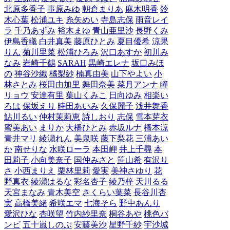
北原多香子
事原みゆ
朝倉まりあ
麻木明香
鈴
木心葉
松浦ユキ
糸矢めい
寺島志保
雨音レイ
ラ
千乃あずみ
裕木まゆ
青山亜里沙
長野くみ
伊島香織
白井真美
藤原ひとみ
夏目優希
涼果
りん
菊川里菜
松浦ひろみ
沢口あすか
初川み
なみ
岩崎千鶴
SARAH
黒崎エレナ
坂口みほ
の
神谷沙織
橘梨紗
楠真由美
山下やよい
小
林さとみ
桜田由加里
舞田奈美
菜月アンナ
瞳
リョウ
安達有里
葉山くみこ
日向ゆみ
相楽い
ろは
保坂えり
時田あいみ
久保麗子
浅井舞香
鮎川るい
仲村茉莉恵
詩しおり
志保
雪本芽衣
蜜美あい
まりか
大橋ひとみ
赤坂ルナ
橋本涼
青井マリ
綾瀬れん
美泉咲
藤下梨花
三浦あい
か
南せりな
水咲ローラ
本田岬
井上千尋
本
田莉子
小向美奈子
国仲みさと
笹山希
有沢り
さ
小西まりえ
栗林里莉
愛実
美神さゆり
花
野真衣
綾瀬はるな
彩名杏子
綾乃梓
天川るる
天宮まなみ
青木美空
さくらい葉菜
長谷川杏
実
高橋美緒
希咲エマ
七海そら
野中あんり
愛沢ひな
杏咲望
竹内紗里奈
桐谷あや
桃色バ
ンビ
五十嵐しのぶ
安藤美沙
星野千紗
宇沙城