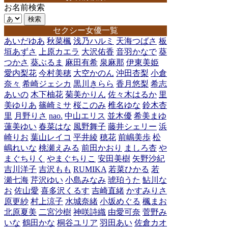
お名前検索
セクシー女優一覧
あいだゆあ
秋菜楓
浅乃ハルミ
天海つばさ
板
垣あずさ
上原カエラ
大沢佑香
音羽かなで
葵
つかさ
葵ぶるま
麻田有希
泉麻那
伊東美姫
愛内梨花
今村美穂
大空かのん
沖田杏梨
小倉
奈々
希崎ジェシカ
黒川きらら
香月悠梨
希志
あいの
木下柚花
菊美かりん
佐々木はるか
里
美ゆりあ
篠崎ミサ
桜このみ
椎名ゆな
鈴木杏
里
月野りさ
nao.
中山エリス
並木優
希美まゆ
蓮美ゆい
春菜はな
風野舞子
藤井シェリー
浜
崎りお
葉山レイコ
平井綾
穂花
前嶋美歩
松
嶋れいな
桃瀬えみる
前田かおり
ましろ杏
や
まぐちりく
やまぐちりこ
安田美樹
矢野沙紀
吉川洋子
吉沢もも
RUMIKA
若菜ひかる
若
瀬七海
芹沢ゆい
小島みなみ
琥珀うた
鮎川な
お
佐山愛
喜多沢くるす
吉崎直緒
かすみりさ
原更紗
村上涼子
水城奈緒
小坂めぐる
楓まお
北原夏美
二宮沙樹
神咲詩織
由愛可奈
菅野み
いな
鶴田かな
桐谷ユリア
羽田あい
佐倉カオ