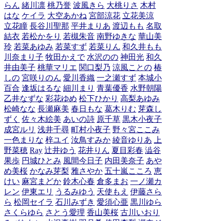
らん
緒川凛
桃乃誉
波風きら
大桃りさ
木村
はな
ケイラ
大空あかね
宮部涼花
立花美涼
立花瞳
長谷川聖那
平井まりあ
渡辺もも
名取
結衣
若松かをり
若槻朱音
南野ゆきな
華山美
玲
若菜あゆみ
若菜すず
若菜りん
和久井もも
川奈まり子
牧田かえで
水沢のの
神田光
和久
井由美子
桃華マリエ
関口梨乃
涼風ことの
椿
しの
宮咲りのん
愛川香織
一之瀬すず
本城小
百合
逢坂はるな
細川まり
青葉優香
水野朝陽
乙井なずな
彩花ゆめ
松下ひかり
高梨あゆみ
松崎なな
長瀬麻美
春日もな
葛木りむ
芽森し
ずく
佐々木絵美
あいの詩
原千草
黒木小夜子
成宮ルリ
浅井千尋
町村小夜子
野々宮ここみ
一色まりな
梓ユイ
汝鳥すみか
綾音ゆりあ
上
野菜穂
Ray
辻井ゆう
花井りん
夏目彩春
澁谷
果歩
円城ひとみ
風間今日子
内田美奈子
あや
め美桜
かなみ芽梨
雅さやか
五十嵐こころ
恵
けい
麻宮まどか
鈴木心春
倉多まお
一ノ瀬カ
レン
伊東エリ
うるみゆう
天使もえ
伊藤さら
ら
松岡セイラ
石川みずき
愛須心亜
黒川ゆら
さくらゆら
さとう愛理
香山美桜
古川いおり