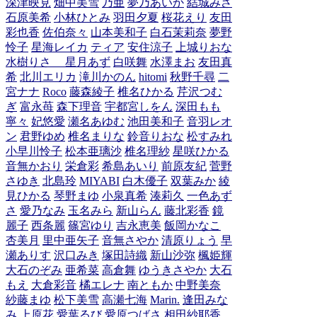
深津映見
畑中美雪
乃亜
夢乃あいか
結城みさ
石原美希
小林ひとみ
羽田夕夏
桜花えり
友田
彩也香
佐伯奈々
山本美和子
白石茉莉奈
夢野
怜子
星海レイカ
ティア
安住涼子
上城りおな
水樹りさ
星月あず
白咲舞
水澤まお
友田真
希
北川エリカ
滝川かのん
hitomi
秋野千尋
二
宮ナナ
Roco
藤森綾子
椎名ひかる
芹沢つむ
ぎ
富永苺
森下理音
宇都宮しをん
深田もも
寧々
妃悠愛
瀬名あゆむ
池田美和子
音羽レオ
ン
君野ゆめ
椎名まりな
鈴音りおな
松すみれ
小早川怜子
松本亜璃沙
椎名理紗
星咲ひかる
音無かおり
栄倉彩
希島あいり
前原友紀
菅野
さゆき
北島玲
MIYABI
白木優子
双葉みか
綾
見ひかる
琴野まゆ
小泉真希
湊莉久
一色あず
さ
愛乃なみ
玉名みら
新山らん
藤北彩香
鏡
麗子
西条麗
篠宮ゆり
吉永恵美
飯岡かなこ
杏美月
里中亜矢子
音無さやか
清原りょう
早
瀬ありす
沢口みき
塚田詩織
新山沙弥
楓姫輝
大石のぞみ
亜希菜
高倉舞
ゆうきさやか
大石
もえ
大倉彩音
橘エレナ
南ともか
中野美奈
紗藤まゆ
松下美雪
高瀬七海
Marin.
逢田みな
み
上原花
愛葉るび
愛原つばさ
相田紗耶香