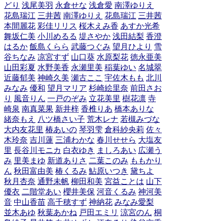
どり
浅尾美羽
永倉せな
浅倉愛
南澤ゆりえ
花島瑞江
三井茜
南澤ゆりえ
花島瑞江
三井茜
本間麗花
彩佳リリス
桜木えみ香
あすか光希
舞坂仁美
小川めるる
堤さやか
浅田結梨
香澄
はるか
飯島くらら
武藤つぐみ
望月ひより
雪
谷ちなみ
凉宮すず
山口葵
水原梨花
徳永亜美
山田彩夏
水野美香
永瀬里美
稲葉ゆい
名城翠
近藤郁美
神崎久美
瀬古ここ
宇佐木もも
北川
みなみ
優和
望月マリア
杉崎絵里奈
前田さお
り
風音りん
一戸のぞみ
立花美里
樹花凛
寺
崎泉
南真菜果
新井梓
香椎りあ
橋本ありな
緒奈もえ
八ツ橋さい子
荒木レナ
若槻みづな
大内友花里
椿あいの
琴羽雫
倉科紗央莉
佐々
木玲奈
吉川蓮
三浦わかな
春川せせら
大塩友
里
長谷川モニカ
白衣ゆき
ましろあい
広瀬う
み
里美まゆ
新道ありさ
二葉このみ
ももかり
ん
秋田富由美
椿くるみ
鮎原いつき
黛ちよ
秋月杏奈
通野未帆
柳田和美
宮益ことは
山下
優衣
二階堂あい
櫻井美保
河音くるみ
神河美
音
中山香苗
高千穂すず
神納花
みなみ愛梨
並木あゆ
秋葉あかね
戸田エミリ
涼宮のん
桐