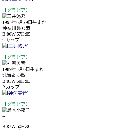
【グラビア】
三井悠乃
1995年6月29日生まれ
神奈川県 O型
B:80W:57H:85
Cカップ
[
三井悠乃
]
【グラビア】
神河美音
1989年5月6日生まれ
北海道 O型
B:81W:58H:83
Aカップ
[
神河美音
]
【グラビア】
黒木小夜子
--
-- --
B:87W:60H:96