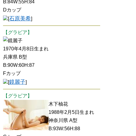
B:84W:55H:84
Dカップ
石原美希
[
]
【グラビア】
鏡麗子
1970年4月8日生まれ
兵庫県 B型
B:90W:60H:87
Fカップ
鏡麗子
[
]
【グラビア】
木下柚花
1988年2月5日生まれ
神奈川県 A型
B:93W:56H:88