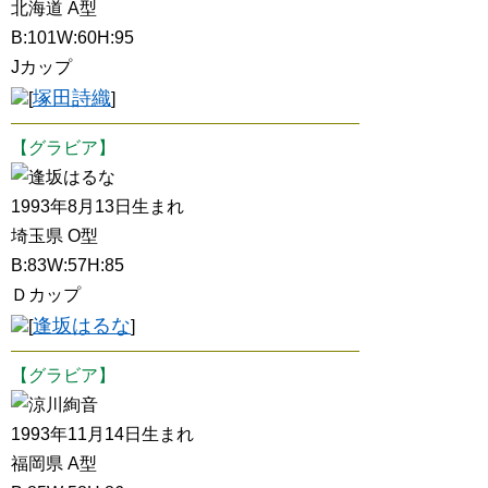
北海道 A型
B:101W:60H:95
Jカップ
塚田詩織
[
]
【グラビア】
逢坂はるな
1993年8月13日生まれ
埼玉県 O型
B:83W:57H:85
Ｄカップ
逢坂はるな
[
]
【グラビア】
涼川絢音
1993年11月14日生まれ
福岡県 A型