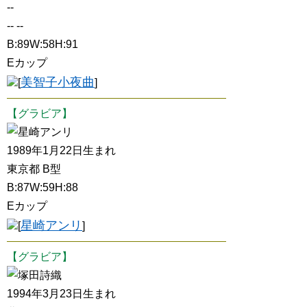
--
-- --
B:89W:58H:91
Eカップ
美智子小夜曲
[
]
【グラビア】
星崎アンリ
1989年1月22日生まれ
東京都 B型
B:87W:59H:88
Eカップ
星崎アンリ
[
]
【グラビア】
塚田詩織
1994年3月23日生まれ