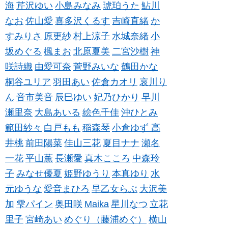
海
芹沢ゆい
小島みなみ
琥珀うた
鮎川
なお
佐山愛
喜多沢くるす
吉崎直緒
か
すみりさ
原更紗
村上涼子
水城奈緒
小
坂めぐる
楓まお
北原夏美
二宮沙樹
神
咲詩織
由愛可奈
菅野みいな
鶴田かな
桐谷ユリア
羽田あい
佐倉カオリ
哀川り
ん
音市美音
辰巳ゆい
妃乃ひかり
早川
瀬里奈
大島あいる
絵色千佳
沖ひとみ
範田紗々
白戸もも
稲森琴
小倉ゆず
高
井桃
前田陽菜
佳山三花
夏目ナナ
瀬名
一花
平山薫
長瀬愛
真木こころ
中森玲
子
みなせ優夏
姫野ゆうり
本真ゆり
水
元ゆうな
愛音まひろ
早乙女らぶ
大沢美
加
雫パイン
奥田咲
Maika
星川なつ
立花
里子
宮崎あい
めぐり（藤浦めぐ）
横山