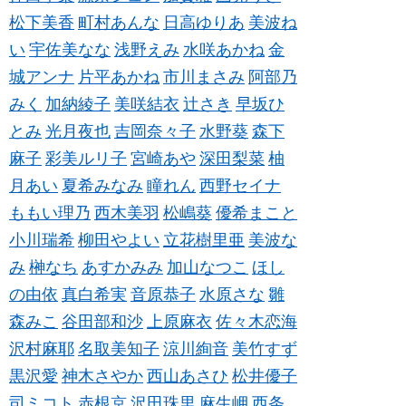
松下美香
町村あんな
日高ゆりあ
美波ね
い
宇佐美なな
浅野えみ
水咲あかね
金
城アンナ
片平あかね
市川まさみ
阿部乃
みく
加納綾子
美咲結衣
辻さき
早坂ひ
とみ
光月夜也
吉岡奈々子
水野葵
森下
麻子
彩美ルリ子
宮崎あや
深田梨菜
柚
月あい
夏希みなみ
瞳れん
西野セイナ
ももい理乃
西木美羽
松嶋葵
優希まこと
小川瑞希
柳田やよい
立花樹里亜
美波な
み
榊なち
あすかみみ
加山なつこ
ほし
の由依
真白希実
音原恭子
水原さな
雛
森みこ
谷田部和沙
上原麻衣
佐々木恋海
沢村麻耶
名取美知子
涼川絢音
美竹すず
黒沢愛
神木さやか
西山あさひ
松井優子
司ミコト
赤根京
沢田珠里
麻生岬
西条