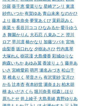
沙羅
葵千恵
愛菜りな
星崎アンリ
東凛
紗也いつか
有賀ゆあ
青山未来
なのかひ
より
藤本奈央
夢実あくび
茉莉花みく
南菜々
長谷川ココ
ひなみるか
愛斗ゆう
き
舞園かりん
大石忍
八束みこと
澄川
ロア
早川凛
椿かなり
加藤ツバキ
宮地
由梨香
坂口れな
夕樹あさひ
竹内真琴
大塚れん
樹花凜
大島優香
彩城ゆりな
絢森いちか
あゆみ翼
香波りょう
藤井あ
いさ
宮崎愛莉
萌芭
瀬名みづき
松山千
草
椎名りく
琴音さら
有沢実紗
宝月ひ
かる
辻本杏
有本紗世
瀬奈まお
柏木胡
桃
あいださくら
堀川奈美
稲森しほり
原ちとせ
井上綾子
大島美緒
真野ゆりあ
酒井ももか
江上しほ
七瀬かすみ
三上翔