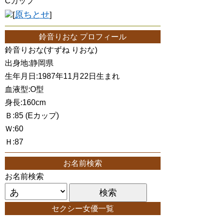
Cカップ
原ちとせ
[
]
鈴音りおな プロフィール
鈴音りおな(すずね りおな)
出身地:静岡県
生年月日:1987年11月22日生まれ
血液型:O型
身長:160cm
Ｂ:85 (Eカップ)
Ｗ:60
Ｈ:87
お名前検索
お名前検索
セクシー女優一覧