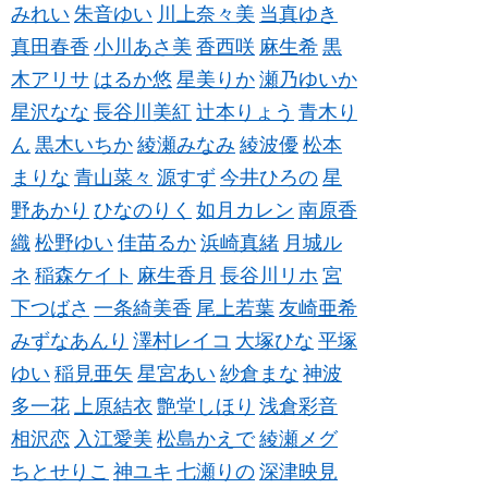
みれい
朱音ゆい
川上奈々美
当真ゆき
真田春香
小川あさ美
香西咲
麻生希
黒
木アリサ
はるか悠
星美りか
瀬乃ゆいか
星沢なな
長谷川美紅
辻本りょう
青木り
ん
黒木いちか
綾瀬みなみ
綾波優
松本
まりな
青山菜々
源すず
今井ひろの
星
野あかり
ひなのりく
如月カレン
南原香
織
松野ゆい
佳苗るか
浜崎真緒
月城ル
ネ
稲森ケイト
麻生香月
長谷川リホ
宮
下つばさ
一条綺美香
尾上若葉
友崎亜希
みずなあんり
澤村レイコ
大塚ひな
平塚
ゆい
稲見亜矢
星宮あい
紗倉まな
神波
多一花
上原結衣
艶堂しほり
浅倉彩音
相沢恋
入江愛美
松島かえで
綾瀬メグ
ちとせりこ
神ユキ
七瀬りの
深津映見