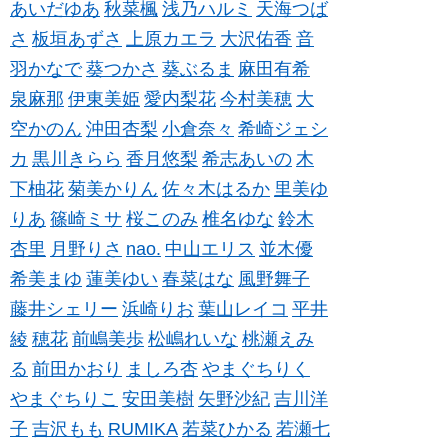
あいだゆあ
秋菜楓
浅乃ハルミ
天海つば
さ
板垣あずさ
上原カエラ
大沢佑香
音
羽かなで
葵つかさ
葵ぶるま
麻田有希
泉麻那
伊東美姫
愛内梨花
今村美穂
大
空かのん
沖田杏梨
小倉奈々
希崎ジェシ
カ
黒川きらら
香月悠梨
希志あいの
木
下柚花
菊美かりん
佐々木はるか
里美ゆ
りあ
篠崎ミサ
桜このみ
椎名ゆな
鈴木
杏里
月野りさ
nao.
中山エリス
並木優
希美まゆ
蓮美ゆい
春菜はな
風野舞子
藤井シェリー
浜崎りお
葉山レイコ
平井
綾
穂花
前嶋美歩
松嶋れいな
桃瀬えみ
る
前田かおり
ましろ杏
やまぐちりく
やまぐちりこ
安田美樹
矢野沙紀
吉川洋
子
吉沢もも
RUMIKA
若菜ひかる
若瀬七