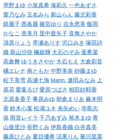
琴野まゆ
小泉真希
湊莉久
一色あずさ
愛乃なみ
玉名みら
新山らん
藤北彩香
鏡麗子
西条麗
篠宮ゆり
吉永恵美
飯岡
かなこ
杏美月
里中亜矢子
音無さやか
清原りょう
早瀬ありす
沢口みき
塚田詩
織
新山沙弥
楓姫輝
大石のぞみ
亜希菜
高倉舞
ゆうきさやか
大石もえ
大倉彩音
橘エレナ
南ともか
中野美奈
紗藤まゆ
松下美雪
高瀬七海
Marin.
逢田みなみ
上
原花
愛葉るび
愛原つばさ
相田紗耶香
北原多香子
事原みゆ
朝倉まりあ
麻木明
香
鈴木心葉
松浦ユキ
糸矢めい
寺島志
保
雨音レイラ
千乃あずみ
裕木まゆ
青
山亜里沙
長野くみ
伊島香織
白井真美
藤原ひとみ
夏目優希
涼果りん
菊川里菜