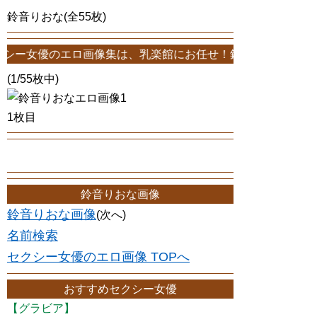
鈴音りおな(全55枚)
エロ画像集は、乳楽館にお任せ！鈴音りおなエロ画像が55枚！このサ
(1/55枚中)
1枚目
鈴音りおな画像
鈴音りおな画像
(次へ)
名前検索
セクシー女優のエロ画像 TOPへ
おすすめセクシー女優
【グラビア】