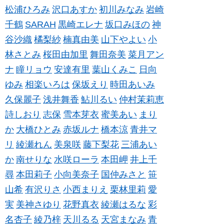
松浦ひろみ
沢口あすか
初川みなみ
岩崎
千鶴
SARAH
黒崎エレナ
坂口みほの
神
谷沙織
橘梨紗
楠真由美
山下やよい
小
林さとみ
桜田由加里
舞田奈美
菜月アン
ナ
瞳リョウ
安達有里
葉山くみこ
日向
ゆみ
相楽いろは
保坂えり
時田あいみ
久保麗子
浅井舞香
鮎川るい
仲村茉莉恵
詩しおり
志保
雪本芽衣
蜜美あい
まり
か
大橋ひとみ
赤坂ルナ
橋本涼
青井マ
リ
綾瀬れん
美泉咲
藤下梨花
三浦あい
か
南せりな
水咲ローラ
本田岬
井上千
尋
本田莉子
小向美奈子
国仲みさと
笹
山希
有沢りさ
小西まりえ
栗林里莉
愛
実
美神さゆり
花野真衣
綾瀬はるな
彩
名杏子
綾乃梓
天川るる
天宮まなみ
青