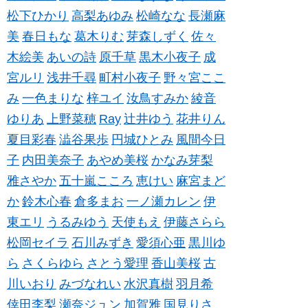
松下ひかり
高梨あゆみ
松崎なな
長瀬麻
美
春日もな
葛木りむ
芽森しずく
佐々
木絵美
あいの詩
原千草
黒木小夜子
成
宮ルリ
浅井千尋
町村小夜子
野々宮ここ
み
一色まりな
梓ユイ
汝鳥すみか
綾音
ゆりあ
上野菜穂
Ray
辻井ゆう
花井りん
夏目彩春
澁谷果歩
円城ひとみ
風間今日
子
内田美奈子
あやめ美桜
かなみ芽梨
雅さやか
五十嵐こころ
恵けい
麻宮まど
か
鈴木心春
倉多まお
一ノ瀬カレン
伊
東エリ
うるみゆう
天使もえ
伊藤さらら
松岡セイラ
石川みずき
愛須心亜
黒川ゆ
ら
さくらゆら
さとう愛理
香山美桜
古
川いおり
みづなれい
水沢真樹
羽月希
倖田李梨
瀬奈ジュン
加賀雅
国見りさ