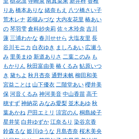
里
樹花凛
寺崎泉
南真菜果
新井梓
香椎
りあ
橋本ありな
緒奈もえ
八ツ橋さい子
荒木レナ
若槻みづな
大内友花里
椿あい
の
琴羽雫
倉科紗央莉
佐々木玲奈
吉川
蓮
三浦わかな
春川せせら
大塩友里
長
谷川モニカ
白衣ゆき
ましろあい
広瀬う
み
里美まゆ
新道ありさ
二葉このみ
も
もかりん
秋田富由美
椿くるみ
鮎原いつ
き
黛ちよ
秋月杏奈
通野未帆
柳田和美
宮益ことは
山下優衣
二階堂あい
櫻井美
保
河音くるみ
神河美音
中山香苗
高千
穂すず
神納花
みなみ愛梨
並木あゆ
秋
葉あかね
戸田エミリ
涼宮のん
桐島綾子
星井笑
白井ゆずか
江奈るり
染谷京香
鈴森るな
姫川ゆうな
月島杏奈
桜木美央