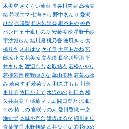
木美空
さくらい葉菜
長谷川杏実
高橋美
緒
希咲エマ
七海そら
野中あんり
愛沢
ひな
杏咲望
竹内紗里奈
桐谷あや
桃色
バンビ
五十嵐しのぶ
安藤美沙
星野千紗
宇沙城らん
緒川凛
桃乃誉
波風きら
大
桃りさ
木村はな
ケイラ
大空あかね
宮
部涼花
立花美涼
立花瞳
長谷川聖那
平
井まりあ
渡辺もも
名取結衣
若松かをり
若槻朱音
南野ゆきな
華山美玲
若菜あゆ
み
若菜すず
若菜りん
和久井もも
川奈
まり子
牧田かえで
水沢のの
神田光
和
久井由美子
桃華マリエ
関口梨乃
涼風こ
との
椿しの
宮咲りのん
愛川香織
一之
瀬すず
本城小百合
逢坂はるな
細川まり
青葉優香
水野朝陽
乙井なずな
彩花ゆめ