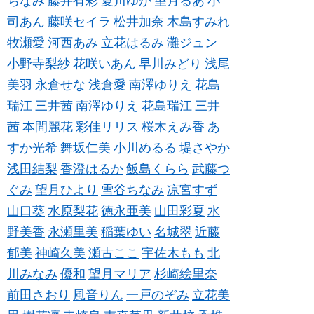
ちなみ
藤井有彩
夏川ゆか
望月るあ
小
司あん
藤咲セイラ
松井加奈
木島すみれ
牧瀬愛
河西あみ
立花はるみ
灘ジュン
小野寺梨紗
花咲いあん
早川みどり
浅尾
美羽
永倉せな
浅倉愛
南澤ゆりえ
花島
瑞江
三井茜
南澤ゆりえ
花島瑞江
三井
茜
本間麗花
彩佳リリス
桜木えみ香
あ
すか光希
舞坂仁美
小川めるる
堤さやか
浅田結梨
香澄はるか
飯島くらら
武藤つ
ぐみ
望月ひより
雪谷ちなみ
凉宮すず
山口葵
水原梨花
徳永亜美
山田彩夏
水
野美香
永瀬里美
稲葉ゆい
名城翠
近藤
郁美
神崎久美
瀬古ここ
宇佐木もも
北
川みなみ
優和
望月マリア
杉崎絵里奈
前田さおり
風音りん
一戸のぞみ
立花美