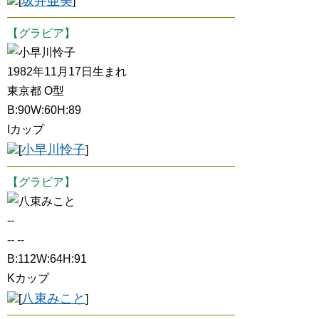
坂井亜美
[
]
【グラビア】
小早川怜子
1982年11月17日生まれ
東京都 O型
B:90W:60H:89
Iカップ
小早川怜子
[
]
【グラビア】
八束みこと
--
-- --
B:112W:64H:91
Kカップ
八束みこと
[
]