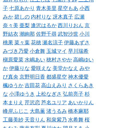
子
七原あかり
青木美里
星空もあ
小西
みか
碧しの
内村りな
冴木真子
広瀬
奈々美
亜梨
逢沢はるか
西川りおん
京
野結衣
潮絢那
佐野千尋
武智沙世
小川
桃果
菜々葉
花穂
瀬名涼子
伊藤あずさ
みづき乃愛
小倉舞
玉城マイ
早川瑞希
槇原愛菜
水嶋あい
穂村さやか
高嶋ゆい
か
伊藤りな
愛咲えな
美堂かなえ
みや
び真央
京野明日香
都盛星空
神木優愛
楓ゆうか
吉田花
高山えみり
さくらあき
な
小澤ゆうき
上松なぎさ
弘前亮子
杉
本まりえ
芹沢恋
芦名ユリア
あいかりん
峰岸ふじこ
大島薫
渚うるみ
橋本麻耶
工藤美紗
天音りん
和泉紫乃
水希舞
桜