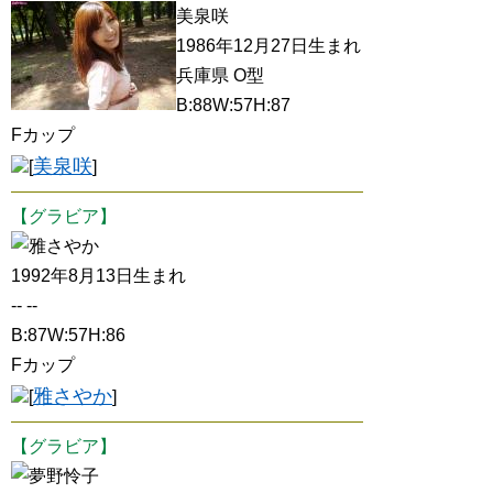
美泉咲
1986年12月27日生まれ
兵庫県 O型
B:88W:57H:87
Fカップ
美泉咲
[
]
【グラビア】
雅さやか
1992年8月13日生まれ
-- --
B:87W:57H:86
Fカップ
雅さやか
[
]
【グラビア】
夢野怜子