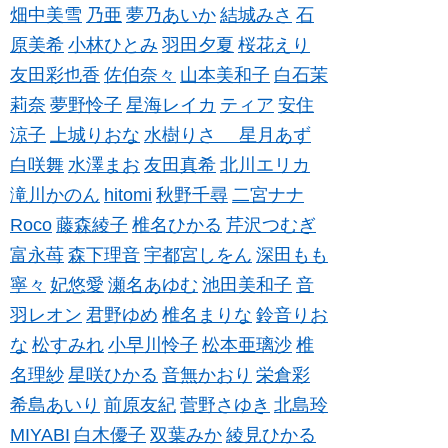
畑中美雪
乃亜
夢乃あいか
結城みさ
石
原美希
小林ひとみ
羽田夕夏
桜花えり
友田彩也香
佐伯奈々
山本美和子
白石茉
莉奈
夢野怜子
星海レイカ
ティア
安住
涼子
上城りおな
水樹りさ
星月あず
白咲舞
水澤まお
友田真希
北川エリカ
滝川かのん
hitomi
秋野千尋
二宮ナナ
Roco
藤森綾子
椎名ひかる
芹沢つむぎ
富永苺
森下理音
宇都宮しをん
深田もも
寧々
妃悠愛
瀬名あゆむ
池田美和子
音
羽レオン
君野ゆめ
椎名まりな
鈴音りお
な
松すみれ
小早川怜子
松本亜璃沙
椎
名理紗
星咲ひかる
音無かおり
栄倉彩
希島あいり
前原友紀
菅野さゆき
北島玲
MIYABI
白木優子
双葉みか
綾見ひかる