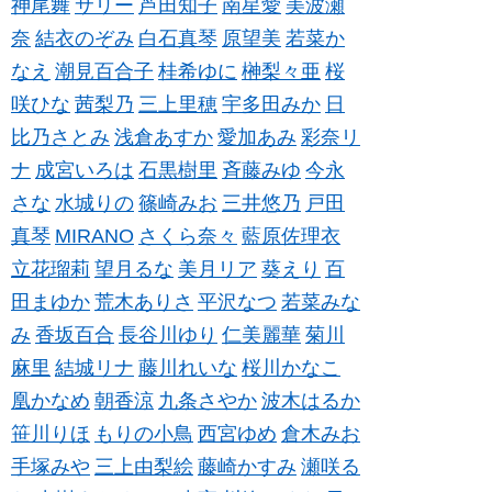
神尾舞
サリー
芦田知子
南星愛
美波瀬
奈
結衣のぞみ
白石真琴
原望美
若菜か
なえ
潮見百合子
桂希ゆに
榊梨々亜
桜
咲ひな
茜梨乃
三上里穂
宇多田みか
日
比乃さとみ
浅倉あすか
愛加あみ
彩奈リ
ナ
成宮いろは
石黒樹里
斉藤みゆ
今永
さな
水城りの
篠崎みお
三井悠乃
戸田
真琴
MIRANO
さくら奈々
藍原佐理衣
立花瑠莉
望月るな
美月リア
葵えり
百
田まゆか
荒木ありさ
平沢なつ
若菜みな
み
香坂百合
長谷川ゆり
仁美麗華
菊川
麻里
結城リナ
藤川れいな
桜川かなこ
凰かなめ
朝香涼
九条さやか
波木はるか
笹川りほ
もりの小鳥
西宮ゆめ
倉木みお
手塚みや
三上由梨絵
藤崎かすみ
瀬咲る