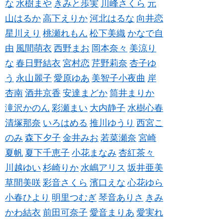
な
水樹まや
きみと歩実
川峰さくら
元
山はるか
高下えりか
河北はるな
向井恋
星川えり
桃瀬れもん
松下美織
かなで自
由
風間萌衣
西野まお
岡本奈々
美涼り
な
春日野結衣
宮村恋
芹野莉奈
杏子ゆ
う
永山麗子
愛原ゆあ
美智子小夜曲
岸
杏南
酒井京香
安達まどか
筒井まりか
滝沢かのん
彩瀬まい
大内静子
水樹心春
清塚那奈
いろはめる
推川ゆうり
西宮こ
のみ
森下夕子
金井みお
若菜瀬奈
宮崎
夏帆
夏下千恵子
小花まなみ
杏紅茶々
川越ゆい
杉崎りか
水嶋アリス
坂井亜美
草間美咲
彩音さくら
濱口えな
心花ゆら
小春ひより
明里つむぎ
琴音ありさ
きみ
かわ結衣
前田可奈子
愛音まりあ
愛実れ