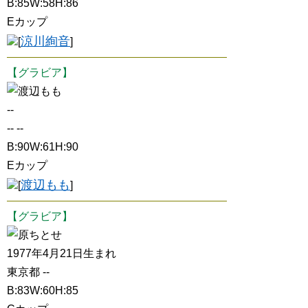
B:85W:58H:86
Eカップ
涼川絢音
[
]
【グラビア】
渡辺もも
--
-- --
B:90W:61H:90
Eカップ
渡辺もも
[
]
【グラビア】
原ちとせ
1977年4月21日生まれ
東京都 --
B:83W:60H:85