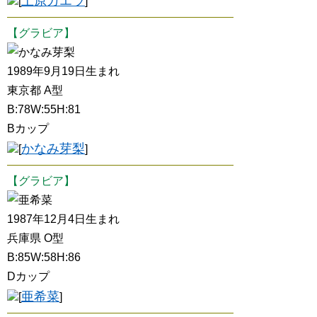
上原カエラ
[
]
【グラビア】
かなみ芽梨
1989年9月19日生まれ
東京都 A型
B:78W:55H:81
Bカップ
かなみ芽梨
[
]
【グラビア】
亜希菜
1987年12月4日生まれ
兵庫県 O型
B:85W:58H:86
Dカップ
亜希菜
[
]