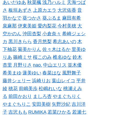
あいだゆあ
秋菜楓
浅乃ハルミ
天海つば
さ
板垣あずさ
上原カエラ
大沢佑香
音
羽かなで
葵つかさ
葵ぶるま
麻田有希
泉麻那
伊東美姫
愛内梨花
今村美穂
大
空かのん
沖田杏梨
小倉奈々
希崎ジェシ
カ
黒川きらら
香月悠梨
希志あいの
木
下柚花
菊美かりん
佐々木はるか
里美ゆ
りあ
篠崎ミサ
桜このみ
椎名ゆな
鈴木
杏里
月野りさ
nao.
中山エリス
並木優
希美まゆ
蓮美ゆい
春菜はな
風野舞子
藤井シェリー
浜崎りお
葉山レイコ
平井
綾
穂花
前嶋美歩
松嶋れいな
桃瀬えみ
る
前田かおり
ましろ杏
やまぐちりく
やまぐちりこ
安田美樹
矢野沙紀
吉川洋
子
吉沢もも
RUMIKA
若菜ひかる
若瀬七