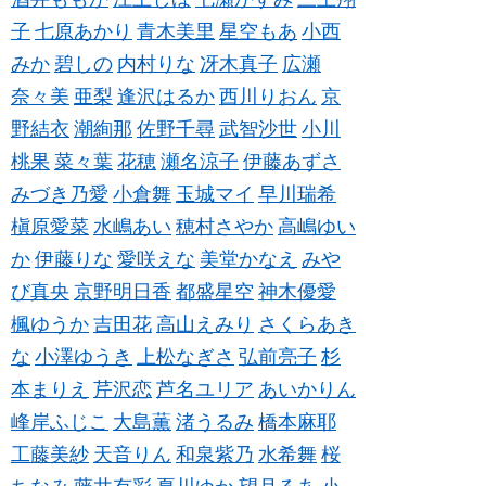
子
七原あかり
青木美里
星空もあ
小西
みか
碧しの
内村りな
冴木真子
広瀬
奈々美
亜梨
逢沢はるか
西川りおん
京
野結衣
潮絢那
佐野千尋
武智沙世
小川
桃果
菜々葉
花穂
瀬名涼子
伊藤あずさ
みづき乃愛
小倉舞
玉城マイ
早川瑞希
槇原愛菜
水嶋あい
穂村さやか
高嶋ゆい
か
伊藤りな
愛咲えな
美堂かなえ
みや
び真央
京野明日香
都盛星空
神木優愛
楓ゆうか
吉田花
高山えみり
さくらあき
な
小澤ゆうき
上松なぎさ
弘前亮子
杉
本まりえ
芹沢恋
芦名ユリア
あいかりん
峰岸ふじこ
大島薫
渚うるみ
橋本麻耶
工藤美紗
天音りん
和泉紫乃
水希舞
桜