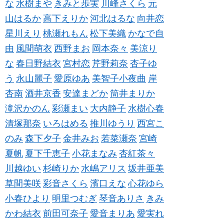
な
水樹まや
きみと歩実
川峰さくら
元
山はるか
高下えりか
河北はるな
向井恋
星川えり
桃瀬れもん
松下美織
かなで自
由
風間萌衣
西野まお
岡本奈々
美涼り
な
春日野結衣
宮村恋
芹野莉奈
杏子ゆ
う
永山麗子
愛原ゆあ
美智子小夜曲
岸
杏南
酒井京香
安達まどか
筒井まりか
滝沢かのん
彩瀬まい
大内静子
水樹心春
清塚那奈
いろはめる
推川ゆうり
西宮こ
のみ
森下夕子
金井みお
若菜瀬奈
宮崎
夏帆
夏下千恵子
小花まなみ
杏紅茶々
川越ゆい
杉崎りか
水嶋アリス
坂井亜美
草間美咲
彩音さくら
濱口えな
心花ゆら
小春ひより
明里つむぎ
琴音ありさ
きみ
かわ結衣
前田可奈子
愛音まりあ
愛実れ