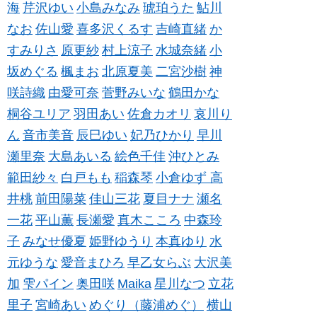
海
芹沢ゆい
小島みなみ
琥珀うた
鮎川
なお
佐山愛
喜多沢くるす
吉崎直緒
か
すみりさ
原更紗
村上涼子
水城奈緒
小
坂めぐる
楓まお
北原夏美
二宮沙樹
神
咲詩織
由愛可奈
菅野みいな
鶴田かな
桐谷ユリア
羽田あい
佐倉カオリ
哀川り
ん
音市美音
辰巳ゆい
妃乃ひかり
早川
瀬里奈
大島あいる
絵色千佳
沖ひとみ
範田紗々
白戸もも
稲森琴
小倉ゆず
高
井桃
前田陽菜
佳山三花
夏目ナナ
瀬名
一花
平山薫
長瀬愛
真木こころ
中森玲
子
みなせ優夏
姫野ゆうり
本真ゆり
水
元ゆうな
愛音まひろ
早乙女らぶ
大沢美
加
雫パイン
奥田咲
Maika
星川なつ
立花
里子
宮崎あい
めぐり（藤浦めぐ）
横山