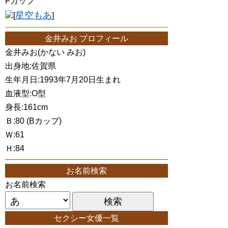
Fカップ
星空もあ
[
]
金井みお プロフィール
金井みお(かない みお)
出身地:佐賀県
生年月日:1993年7月20日生まれ
血液型:O型
身長:161cm
Ｂ:80 (Bカップ)
Ｗ:61
Ｈ:84
お名前検索
お名前検索
セクシー女優一覧