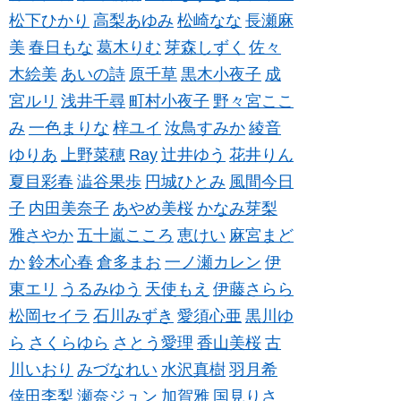
松下ひかり
高梨あゆみ
松崎なな
長瀬麻
美
春日もな
葛木りむ
芽森しずく
佐々
木絵美
あいの詩
原千草
黒木小夜子
成
宮ルリ
浅井千尋
町村小夜子
野々宮ここ
み
一色まりな
梓ユイ
汝鳥すみか
綾音
ゆりあ
上野菜穂
Ray
辻井ゆう
花井りん
夏目彩春
澁谷果歩
円城ひとみ
風間今日
子
内田美奈子
あやめ美桜
かなみ芽梨
雅さやか
五十嵐こころ
恵けい
麻宮まど
か
鈴木心春
倉多まお
一ノ瀬カレン
伊
東エリ
うるみゆう
天使もえ
伊藤さらら
松岡セイラ
石川みずき
愛須心亜
黒川ゆ
ら
さくらゆら
さとう愛理
香山美桜
古
川いおり
みづなれい
水沢真樹
羽月希
倖田李梨
瀬奈ジュン
加賀雅
国見りさ