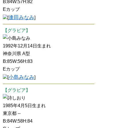
B:84W:57H:82
Eカップ
逢田みなみ
[
]
【グラビア】
小島みなみ
1992年12月14日生まれ
神奈川県 A型
B:85W:56H:83
Eカップ
小島みなみ
[
]
【グラビア】
詩しおり
1985年4月5日生まれ
東京都 --
B:84W:58H:84