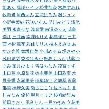
ちなみ
藤井有彩
夏川ゆか
望月るあ
小
司あん
藤咲セイラ
松井加奈
木島すみれ
牧瀬愛
河西あみ
立花はるみ
灘ジュン
小野寺梨紗
花咲いあん
早川みどり
浅尾
美羽
永倉せな
浅倉愛
南澤ゆりえ
花島
瑞江
三井茜
南澤ゆりえ
花島瑞江
三井
茜
本間麗花
彩佳リリス
桜木えみ香
あ
すか光希
舞坂仁美
小川めるる
堤さやか
浅田結梨
香澄はるか
飯島くらら
武藤つ
ぐみ
望月ひより
雪谷ちなみ
凉宮すず
山口葵
水原梨花
徳永亜美
山田彩夏
水
野美香
永瀬里美
稲葉ゆい
名城翠
近藤
郁美
神崎久美
瀬古ここ
宇佐木もも
北
川みなみ
優和
望月マリア
杉崎絵里奈
前田さおり
風音りん
一戸のぞみ
立花美