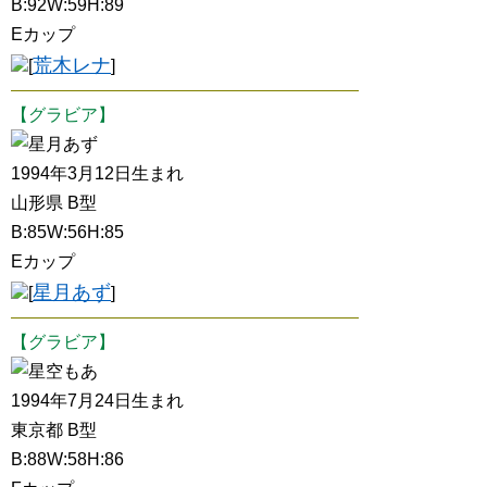
B:92W:59H:89
Eカップ
荒木レナ
[
]
【グラビア】
星月あず
1994年3月12日生まれ
山形県 B型
B:85W:56H:85
Eカップ
星月あず
[
]
【グラビア】
星空もあ
1994年7月24日生まれ
東京都 B型
B:88W:58H:86