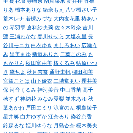
里
樹花凛
寺崎泉
南真菜果
新井梓
香椎
りあ
橋本ありな
緒奈もえ
八ツ橋さい子
荒木レナ
若槻みづな
大内友花里
椿あい
の
琴羽雫
倉科紗央莉
佐々木玲奈
吉川
蓮
三浦わかな
春川せせら
大塩友里
長
谷川モニカ
白衣ゆき
ましろあい
広瀬う
み
里美まゆ
新道ありさ
二葉このみ
も
もかりん
秋田富由美
椿くるみ
鮎原いつ
き
黛ちよ
秋月杏奈
通野未帆
柳田和美
宮益ことは
山下優衣
二階堂あい
櫻井美
保
河音くるみ
神河美音
中山香苗
高千
穂すず
神納花
みなみ愛梨
並木あゆ
秋
葉あかね
戸田エミリ
涼宮のん
桐島綾子
星井笑
白井ゆずか
江奈るり
染谷京香
鈴森るな
姫川ゆうな
月島杏奈
桜木美央