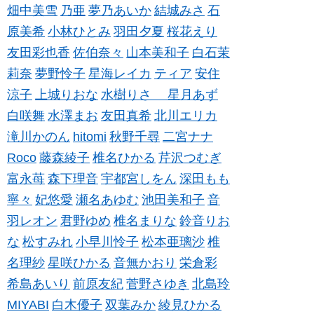
畑中美雪
乃亜
夢乃あいか
結城みさ
石
原美希
小林ひとみ
羽田夕夏
桜花えり
友田彩也香
佐伯奈々
山本美和子
白石茉
莉奈
夢野怜子
星海レイカ
ティア
安住
涼子
上城りおな
水樹りさ
星月あず
白咲舞
水澤まお
友田真希
北川エリカ
滝川かのん
hitomi
秋野千尋
二宮ナナ
Roco
藤森綾子
椎名ひかる
芹沢つむぎ
富永苺
森下理音
宇都宮しをん
深田もも
寧々
妃悠愛
瀬名あゆむ
池田美和子
音
羽レオン
君野ゆめ
椎名まりな
鈴音りお
な
松すみれ
小早川怜子
松本亜璃沙
椎
名理紗
星咲ひかる
音無かおり
栄倉彩
希島あいり
前原友紀
菅野さゆき
北島玲
MIYABI
白木優子
双葉みか
綾見ひかる