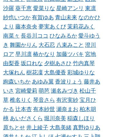
沙羅
葵千恵
愛菜りな
星崎アンリ
東凛
紗也いつか
有賀ゆあ
青山未来
なのかひ
より
藤本奈央
夢実あくび
茉莉花みく
南菜々
長谷川ココ
ひなみるか
愛斗ゆう
き
舞園かりん
大石忍
八束みこと
澄川
ロア
早川凛
椿かなり
加藤ツバキ
宮地
由梨香
坂口れな
夕樹あさひ
竹内真琴
大塚れん
樹花凜
大島優香
彩城ゆりな
絢森いちか
あゆみ翼
香波りょう
藤井あ
いさ
宮崎愛莉
萌芭
瀬名みづき
松山千
草
椎名りく
琴音さら
有沢実紗
宝月ひ
かる
辻本杏
有本紗世
瀬奈まお
柏木胡
桃
あいださくら
堀川奈美
稲森しほり
原ちとせ
井上綾子
大島美緒
真野ゆりあ
酒井ももか
江上しほ
七瀬かすみ
三上翔