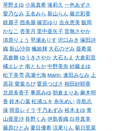
琴野まゆ
小泉真希
湊莉久
一色あずさ
愛乃なみ
玉名みら
新山らん
藤北彩香
鏡麗子
西条麗
篠宮ゆり
吉永恵美
飯岡
かなこ
杏美月
里中亜矢子
音無さやか
清原りょう
早瀬ありす
沢口みき
塚田詩
織
新山沙弥
楓姫輝
大石のぞみ
亜希菜
高倉舞
ゆうきさやか
大石もえ
大倉彩音
橘エレナ
南ともか
中野美奈
紗藤まゆ
松下美雪
高瀬七海
Marin.
逢田みなみ
上
原花
愛葉るび
愛原つばさ
相田紗耶香
北原多香子
事原みゆ
朝倉まりあ
麻木明
香
鈴木心葉
松浦ユキ
糸矢めい
寺島志
保
雨音レイラ
千乃あずみ
裕木まゆ
青
山亜里沙
長野くみ
伊島香織
白井真美
藤原ひとみ
夏目優希
涼果りん
菊川里菜