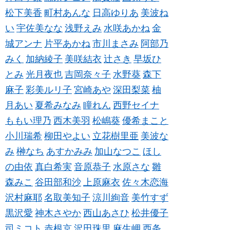
松下美香
町村あんな
日高ゆりあ
美波ね
い
宇佐美なな
浅野えみ
水咲あかね
金
城アンナ
片平あかね
市川まさみ
阿部乃
みく
加納綾子
美咲結衣
辻さき
早坂ひ
とみ
光月夜也
吉岡奈々子
水野葵
森下
麻子
彩美ルリ子
宮崎あや
深田梨菜
柚
月あい
夏希みなみ
瞳れん
西野セイナ
ももい理乃
西木美羽
松嶋葵
優希まこと
小川瑞希
柳田やよい
立花樹里亜
美波な
み
榊なち
あすかみみ
加山なつこ
ほし
の由依
真白希実
音原恭子
水原さな
雛
森みこ
谷田部和沙
上原麻衣
佐々木恋海
沢村麻耶
名取美知子
涼川絢音
美竹すず
黒沢愛
神木さやか
西山あさひ
松井優子
司ミコト
赤根京
沢田珠里
麻生岬
西条