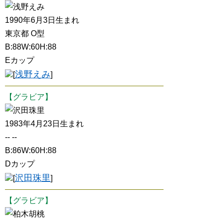
浅野えみ
1990年6月3日生まれ
東京都 O型
B:88W:60H:88
Eカップ
浅野えみ
[
]
【グラビア】
沢田珠里
1983年4月23日生まれ
-- --
B:86W:60H:88
Dカップ
沢田珠里
[
]
【グラビア】
柏木胡桃