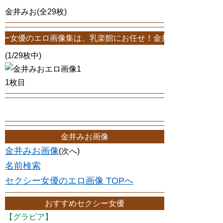
金井みお(全29枚)
ロ画像集は、乳楽館にお任せ！金井みおエロ画像が29枚！このサイトは
(1/29枚中)
1枚目
金井みお画像
金井みお画像
(次へ)
名前検索
セクシー女優のエロ画像 TOPへ
おすすめセクシー女優
【グラビア】