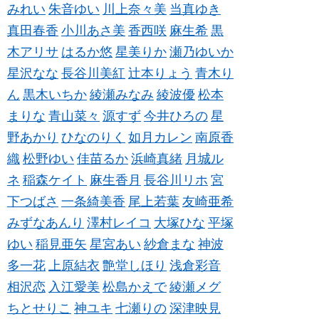
みれい
朱音ゆい
川上奈々美
当真ゆき
真田春香
小川あさ美
香西咲
麻生希
黒
木アリサ
はるか悠
星美りか
瀬乃ゆいか
星沢なな
長谷川美紅
辻本りょう
青木り
ん
黒木いちか
綾瀬みなみ
綾波優
松本
まりな
青山菜々
源すず
今井ひろの
星
野あかり
ひなのりく
如月カレン
南原香
織
松野ゆい
佳苗るか
浜崎真緒
月城ル
ネ
稲森ケイト
麻生香月
長谷川リホ
宮
下つばさ
一条綺美香
尾上若葉
友崎亜希
みずなあんり
澤村レイコ
大塚ひな
平塚
ゆい
稲見亜矢
星宮あい
紗倉まな
神波
多一花
上原結衣
艶堂しほり
浅倉彩音
相沢恋
入江愛美
松島かえで
綾瀬メグ
ちとせりこ
神ユキ
七瀬りの
深津映見