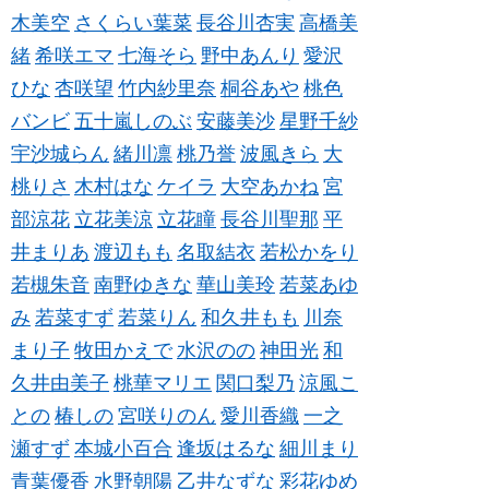
木美空
さくらい葉菜
長谷川杏実
高橋美
緒
希咲エマ
七海そら
野中あんり
愛沢
ひな
杏咲望
竹内紗里奈
桐谷あや
桃色
バンビ
五十嵐しのぶ
安藤美沙
星野千紗
宇沙城らん
緒川凛
桃乃誉
波風きら
大
桃りさ
木村はな
ケイラ
大空あかね
宮
部涼花
立花美涼
立花瞳
長谷川聖那
平
井まりあ
渡辺もも
名取結衣
若松かをり
若槻朱音
南野ゆきな
華山美玲
若菜あゆ
み
若菜すず
若菜りん
和久井もも
川奈
まり子
牧田かえで
水沢のの
神田光
和
久井由美子
桃華マリエ
関口梨乃
涼風こ
との
椿しの
宮咲りのん
愛川香織
一之
瀬すず
本城小百合
逢坂はるな
細川まり
青葉優香
水野朝陽
乙井なずな
彩花ゆめ