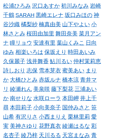
松浦ひろみ
沢口あすか
初川みなみ
岩崎
千鶴
SARAH
黒崎エレナ
坂口みほの
神
谷沙織
橘梨紗
楠真由美
山下やよい
小
林さとみ
桜田由加里
舞田奈美
菜月アン
ナ
瞳リョウ
安達有里
葉山くみこ
日向
ゆみ
相楽いろは
保坂えり
時田あいみ
久保麗子
浅井舞香
鮎川るい
仲村茉莉恵
詩しおり
志保
雪本芽衣
蜜美あい
まり
か
大橋ひとみ
赤坂ルナ
橋本涼
青井マ
リ
綾瀬れん
美泉咲
藤下梨花
三浦あい
か
南せりな
水咲ローラ
本田岬
井上千
尋
本田莉子
小向美奈子
国仲みさと
笹
山希
有沢りさ
小西まりえ
栗林里莉
愛
実
美神さゆり
花野真衣
綾瀬はるな
彩
名杏子
綾乃梓
天川るる
天宮まなみ
青