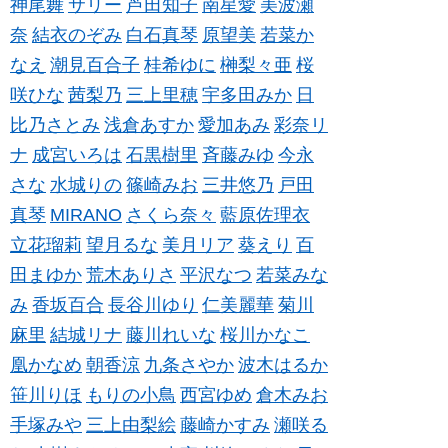
神尾舞
サリー
芦田知子
南星愛
美波瀬
奈
結衣のぞみ
白石真琴
原望美
若菜か
なえ
潮見百合子
桂希ゆに
榊梨々亜
桜
咲ひな
茜梨乃
三上里穂
宇多田みか
日
比乃さとみ
浅倉あすか
愛加あみ
彩奈リ
ナ
成宮いろは
石黒樹里
斉藤みゆ
今永
さな
水城りの
篠崎みお
三井悠乃
戸田
真琴
MIRANO
さくら奈々
藍原佐理衣
立花瑠莉
望月るな
美月リア
葵えり
百
田まゆか
荒木ありさ
平沢なつ
若菜みな
み
香坂百合
長谷川ゆり
仁美麗華
菊川
麻里
結城リナ
藤川れいな
桜川かなこ
凰かなめ
朝香涼
九条さやか
波木はるか
笹川りほ
もりの小鳥
西宮ゆめ
倉木みお
手塚みや
三上由梨絵
藤崎かすみ
瀬咲る