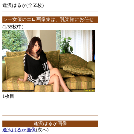
逢沢はるか(全55枚)
のエロ画像集は、乳楽館にお任せ！逢沢はるかエロ画像が55枚！この
(1/55枚中)
1枚目
逢沢はるか画像
逢沢はるか画像
(次へ)