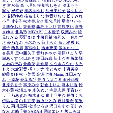
宮ナナ
Roco
藤森綾子
椎名ひかる
芹沢つむ
ぎ
富永苺
森下理音
宇都宮しをん
深田もも
寧々
妃悠愛
瀬名あゆむ
池田美和子
音羽レオ
ン
君野ゆめ
椎名まりな
鈴音りおな
松すみれ
小早川怜子
松本亜璃沙
椎名理紗
星咲ひかる
音無かおり
栄倉彩
希島あいり
前原友紀
菅野
さゆき
北島玲
MIYABI
白木優子
双葉みか
綾
見ひかる
琴野まゆ
小泉真希
湊莉久
一色あず
さ
愛乃なみ
玉名みら
新山らん
藤北彩香
鏡
麗子
西条麗
篠宮ゆり
吉永恵美
飯岡かなこ
杏美月
里中亜矢子
音無さやか
清原りょう
早
瀬ありす
沢口みき
塚田詩織
新山沙弥
楓姫輝
大石のぞみ
亜希菜
高倉舞
ゆうきさやか
大石
もえ
大倉彩音
橘エレナ
南ともか
中野美奈
紗藤まゆ
松下美雪
高瀬七海
Marin.
逢田みな
み
上原花
愛葉るび
愛原つばさ
相田紗耶香
北原多香子
事原みゆ
朝倉まりあ
麻木明香
鈴
木心葉
松浦ユキ
糸矢めい
寺島志保
雨音レイ
ラ
千乃あずみ
裕木まゆ
青山亜里沙
長野くみ
伊島香織
白井真美
藤原ひとみ
夏目優希
涼果
りん
菊川里菜
松浦ひろみ
沢口あすか
初川み
なみ
岩崎千鶴
SARAH
黒崎エレナ
坂口みほ