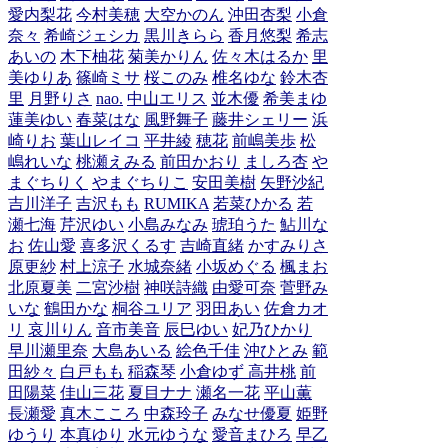
愛内梨花
今村美穂
大空かのん
沖田杏梨
小倉
奈々
希崎ジェシカ
黒川きらら
香月悠梨
希志
あいの
木下柚花
菊美かりん
佐々木はるか
里
美ゆりあ
篠崎ミサ
桜このみ
椎名ゆな
鈴木杏
里
月野りさ
nao.
中山エリス
並木優
希美まゆ
蓮美ゆい
春菜はな
風野舞子
藤井シェリー
浜
崎りお
葉山レイコ
平井綾
穂花
前嶋美歩
松
嶋れいな
桃瀬えみる
前田かおり
ましろ杏
や
まぐちりく
やまぐちりこ
安田美樹
矢野沙紀
吉川洋子
吉沢もも
RUMIKA
若菜ひかる
若
瀬七海
芹沢ゆい
小島みなみ
琥珀うた
鮎川な
お
佐山愛
喜多沢くるす
吉崎直緒
かすみりさ
原更紗
村上涼子
水城奈緒
小坂めぐる
楓まお
北原夏美
二宮沙樹
神咲詩織
由愛可奈
菅野み
いな
鶴田かな
桐谷ユリア
羽田あい
佐倉カオ
リ
哀川りん
音市美音
辰巳ゆい
妃乃ひかり
早川瀬里奈
大島あいる
絵色千佳
沖ひとみ
範
田紗々
白戸もも
稲森琴
小倉ゆず
高井桃
前
田陽菜
佳山三花
夏目ナナ
瀬名一花
平山薫
長瀬愛
真木こころ
中森玲子
みなせ優夏
姫野
ゆうり
本真ゆり
水元ゆうな
愛音まひろ
早乙