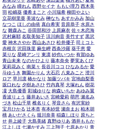
彩美ルリ子
宮崎あや
深田梨菜
柚月あい
夏希
みなみ
瞳れん
西野セイナ
ももい理乃
西木美
羽
松嶋葵
優希まこと
小川瑞希
柳田やよい
立花樹里亜
美波なみ
榊なち
あすかみみ
加山
なつこ
ほしの由依
真白希実
音原恭子
水原さ
な
雛森みこ
谷田部和沙
上原麻衣
佐々木恋海
沢村麻耶
名取美知子
涼川絢音
美竹すず
黒沢
愛
神木さやか
西山あさひ
松井優子
司ミコト
赤根京
沢田珠里
麻生岬
西条沙羅
葵千恵
愛
菜りな
星崎アンリ
東凛
紗也いつか
有賀ゆあ
青山未来
なのかひより
藤本奈央
夢実あくび
茉莉花みく
南菜々
長谷川ココ
ひなみるか
愛
斗ゆうき
舞園かりん
大石忍
八束みこと
澄川
ロア
早川凛
椿かなり
加藤ツバキ
宮地由梨香
坂口れな
夕樹あさひ
竹内真琴
大塚れん
樹花
凜
大島優香
彩城ゆりな
絢森いちか
あゆみ翼
香波りょう
藤井あいさ
宮崎愛莉
萌芭
瀬名み
づき
松山千草
椎名りく
琴音さら
有沢実紗
宝月ひかる
辻本杏
有本紗世
瀬奈まお
柏木胡
桃
あいださくら
堀川奈美
稲森しほり
原ちと
せ
井上綾子
大島美緒
真野ゆりあ
酒井ももか
江上しほ
七瀬かすみ
三上翔子
七原あかり
青