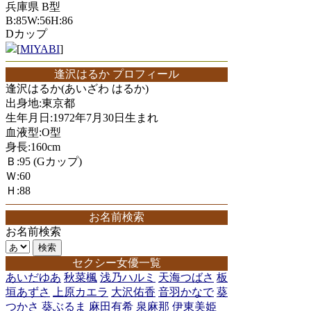
兵庫県 B型
B:85W:56H:86
Dカップ
[
MIYABI
]
逢沢はるか プロフィール
逢沢はるか(あいざわ はるか)
出身地:東京都
生年月日:1972年7月30日生まれ
血液型:O型
身長:160cm
Ｂ:95 (Gカップ)
Ｗ:60
Ｈ:88
お名前検索
お名前検索
セクシー女優一覧
あいだゆあ
秋菜楓
浅乃ハルミ
天海つばさ
板
垣あずさ
上原カエラ
大沢佑香
音羽かなで
葵
つかさ
葵ぶるま
麻田有希
泉麻那
伊東美姫