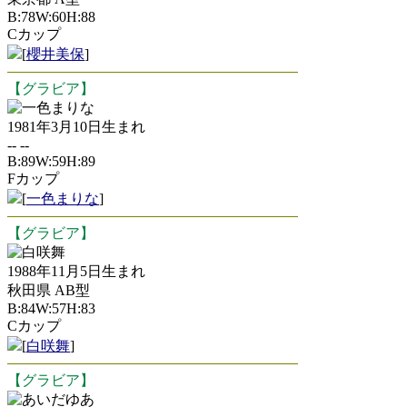
B:78W:60H:88
Cカップ
[
櫻井美保
]
【グラビア】
一色まりな
1981年3月10日生まれ
-- --
B:89W:59H:89
Fカップ
[
一色まりな
]
【グラビア】
白咲舞
1988年11月5日生まれ
秋田県 AB型
B:84W:57H:83
Cカップ
[
白咲舞
]
【グラビア】
あいだゆあ