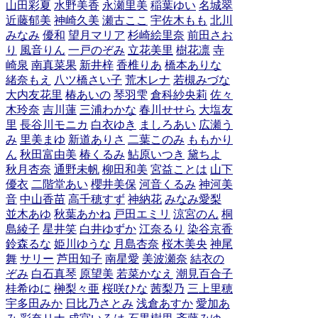
山田彩夏
水野美香
永瀬里美
稲葉ゆい
名城翠
近藤郁美
神崎久美
瀬古ここ
宇佐木もも
北川
みなみ
優和
望月マリア
杉崎絵里奈
前田さお
り
風音りん
一戸のぞみ
立花美里
樹花凛
寺
崎泉
南真菜果
新井梓
香椎りあ
橋本ありな
緒奈もえ
八ツ橋さい子
荒木レナ
若槻みづな
大内友花里
椿あいの
琴羽雫
倉科紗央莉
佐々
木玲奈
吉川蓮
三浦わかな
春川せせら
大塩友
里
長谷川モニカ
白衣ゆき
ましろあい
広瀬う
み
里美まゆ
新道ありさ
二葉このみ
ももかり
ん
秋田富由美
椿くるみ
鮎原いつき
黛ちよ
秋月杏奈
通野未帆
柳田和美
宮益ことは
山下
優衣
二階堂あい
櫻井美保
河音くるみ
神河美
音
中山香苗
高千穂すず
神納花
みなみ愛梨
並木あゆ
秋葉あかね
戸田エミリ
涼宮のん
桐
島綾子
星井笑
白井ゆずか
江奈るり
染谷京香
鈴森るな
姫川ゆうな
月島杏奈
桜木美央
神尾
舞
サリー
芦田知子
南星愛
美波瀬奈
結衣の
ぞみ
白石真琴
原望美
若菜かなえ
潮見百合子
桂希ゆに
榊梨々亜
桜咲ひな
茜梨乃
三上里穂
宇多田みか
日比乃さとみ
浅倉あすか
愛加あ