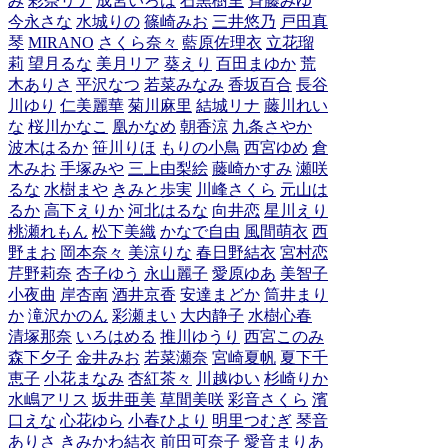
み
彩奈リナ
成宮いろは
石黒樹里
斉藤みゆ
今永さな
水城りの
篠崎みお
三井悠乃
戸田真
琴
MIRANO
さくら奈々
藍原佐理衣
立花瑠
莉
望月るな
美月リア
葵えり
百田まゆか
荒
木ありさ
平沢なつ
若菜みなみ
香坂百合
長谷
川ゆり
仁美麗華
菊川麻里
結城リナ
藤川れい
な
桜川かなこ
凰かなめ
朝香涼
九条さやか
波木はるか
笹川りほ
もりの小鳥
西宮ゆめ
倉
木みお
手塚みや
三上由梨絵
藤崎かすみ
瀬咲
るな
水樹まや
きみと歩実
川峰さくら
元山は
るか
高下えりか
河北はるな
向井恋
星川えり
桃瀬れもん
松下美織
かなで自由
風間萌衣
西
野まお
岡本奈々
美涼りな
春日野結衣
宮村恋
芹野莉奈
杏子ゆう
永山麗子
愛原ゆあ
美智子
小夜曲
岸杏南
酒井京香
安達まどか
筒井まり
か
滝沢かのん
彩瀬まい
大内静子
水樹心春
清塚那奈
いろはめる
推川ゆうり
西宮このみ
森下夕子
金井みお
若菜瀬奈
宮崎夏帆
夏下千
恵子
小花まなみ
杏紅茶々
川越ゆい
杉崎りか
水嶋アリス
坂井亜美
草間美咲
彩音さくら
濱
口えな
心花ゆら
小春ひより
明里つむぎ
琴音
ありさ
きみかわ結衣
前田可奈子
愛音まりあ