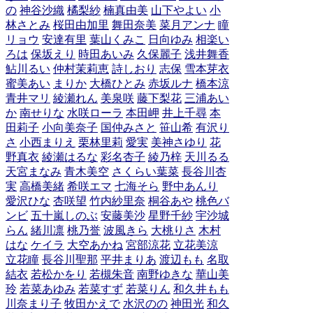
の
神谷沙織
橘梨紗
楠真由美
山下やよい
小
林さとみ
桜田由加里
舞田奈美
菜月アンナ
瞳
リョウ
安達有里
葉山くみこ
日向ゆみ
相楽い
ろは
保坂えり
時田あいみ
久保麗子
浅井舞香
鮎川るい
仲村茉莉恵
詩しおり
志保
雪本芽衣
蜜美あい
まりか
大橋ひとみ
赤坂ルナ
橋本涼
青井マリ
綾瀬れん
美泉咲
藤下梨花
三浦あい
か
南せりな
水咲ローラ
本田岬
井上千尋
本
田莉子
小向美奈子
国仲みさと
笹山希
有沢り
さ
小西まりえ
栗林里莉
愛実
美神さゆり
花
野真衣
綾瀬はるな
彩名杏子
綾乃梓
天川るる
天宮まなみ
青木美空
さくらい葉菜
長谷川杏
実
高橋美緒
希咲エマ
七海そら
野中あんり
愛沢ひな
杏咲望
竹内紗里奈
桐谷あや
桃色バ
ンビ
五十嵐しのぶ
安藤美沙
星野千紗
宇沙城
らん
緒川凛
桃乃誉
波風きら
大桃りさ
木村
はな
ケイラ
大空あかね
宮部涼花
立花美涼
立花瞳
長谷川聖那
平井まりあ
渡辺もも
名取
結衣
若松かをり
若槻朱音
南野ゆきな
華山美
玲
若菜あゆみ
若菜すず
若菜りん
和久井もも
川奈まり子
牧田かえで
水沢のの
神田光
和久