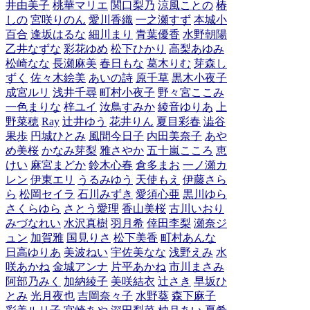
井由美子
桃華マリエ
関口梨乃
涼風ことの
椿
しの
宮咲りのん
愛川香織
一之瀬すず
本城小
百合
逢坂はるな
細川まり
青葉優香
水野朝陽
乙井なずな
彩花ゆめ
松下ひかり
高梨あゆみ
松崎なな
長瀬麻美
春日もな
葛木りむ
芽森し
ずく
佐々木絵美
あいの詩
原千草
黒木小夜子
成宮ルリ
浅井千尋
町村小夜子
野々宮ここみ
一色まりな
梓ユイ
汝鳥すみか
綾音ゆりあ
上
野菜穂
Ray
辻井ゆう
花井りん
夏目彩春
澁谷
果歩
円城ひとみ
風間今日子
内田美奈子
あや
め美桜
かなみ芽梨
雅さやか
五十嵐こころ
恵
けい
麻宮まどか
鈴木心春
倉多まお
一ノ瀬カ
レン
伊東エリ
うるみゆう
天使もえ
伊藤さら
ら
松岡セイラ
石川みずき
愛須心亜
黒川ゆら
さくらゆら
さとう愛理
香山美桜
古川いおり
みづなれい
水沢真樹
羽月希
倖田李梨
瀬奈ジ
ュン
加賀雅
国見りさ
松下美香
町村あんな
日高ゆりあ
美波ねい
宇佐美なな
浅野えみ
水
咲あかね
金城アンナ
片平あかね
市川まさみ
阿部乃みく
加納綾子
美咲結衣
辻さき
早坂ひ
とみ
光月夜也
吉岡奈々子
水野葵
森下麻子