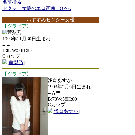
名前検索
セクシー女優のエロ画像 TOPへ
おすすめセクシー女優
【グラビア】
茜梨乃
1993年11月30日生まれ
-- --
B:82W:58H:85
Cカップ
[
茜梨乃
]
【グラビア】
浅倉あすか
1993年5月6日生まれ
-- A型
B:78W:58H:80
Cカップ
[
浅倉あすか
]