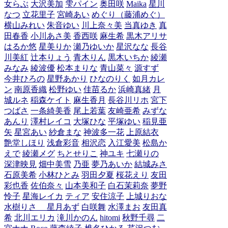
女らぶ
大沢美加
雫パイン
奥田咲
Maika
星川
なつ
立花里子
宮崎あい
めぐり（藤浦めぐ）
横山みれい
朱音ゆい
川上奈々美
当真ゆき
真
田春香
小川あさ美
香西咲
麻生希
黒木アリサ
はるか悠
星美りか
瀬乃ゆいか
星沢なな
長谷
川美紅
辻本りょう
青木りん
黒木いちか
綾瀬
みなみ
綾波優
松本まりな
青山菜々
源すず
今井ひろの
星野あかり
ひなのりく
如月カレ
ン
南原香織
松野ゆい
佳苗るか
浜崎真緒
月
城ルネ
稲森ケイト
麻生香月
長谷川リホ
宮下
つばさ
一条綺美香
尾上若葉
友崎亜希
みずな
あんり
澤村レイコ
大塚ひな
平塚ゆい
稲見亜
矢
星宮あい
紗倉まな
神波多一花
上原結衣
艶堂しほり
浅倉彩音
相沢恋
入江愛美
松島か
えで
綾瀬メグ
ちとせりこ
神ユキ
七瀬りの
深津映見
畑中美雪
乃亜
夢乃あいか
結城みさ
石原美希
小林ひとみ
羽田夕夏
桜花えり
友田
彩也香
佐伯奈々
山本美和子
白石茉莉奈
夢野
怜子
星海レイカ
ティア
安住涼子
上城りおな
水樹りさ
星月あず
白咲舞
水澤まお
友田真
希
北川エリカ
滝川かのん
hitomi
秋野千尋
二