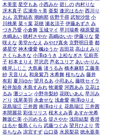
木美里
星空もあ
小西みか
碧しの
内村りな
冴木真子
広瀬奈々美
亜梨
逢沢はるか
西川り
おん
京野結衣
潮絢那
佐野千尋
武智沙世
小
川桃果
菜々葉
花穂
瀬名涼子
伊藤あずさ
み
づき乃愛
小倉舞
玉城マイ
早川瑞希
槇原愛菜
水嶋あい
穂村さやか
高嶋ゆいか
伊藤りな
愛
咲えな
美堂かなえ
みやび真央
京野明日香
都
盛星空
神木優愛
楓ゆうか
吉田花
高山えみり
さくらあきな
小澤ゆうき
上松なぎさ
弘前亮
子
杉本まりえ
芹沢恋
芦名ユリア
あいかりん
峰岸ふじこ
大島薫
渚うるみ
橋本麻耶
工藤美
紗
天音りん
和泉紫乃
水希舞
桜ちなみ
藤井
有彩
夏川ゆか
望月るあ
小司あん
藤咲セイラ
松井加奈
木島すみれ
牧瀬愛
河西あみ
立花は
るみ
灘ジュン
小野寺梨紗
花咲いあん
早川み
どり
浅尾美羽
永倉せな
浅倉愛
南澤ゆりえ
花島瑞江
三井茜
南澤ゆりえ
花島瑞江
三井茜
本間麗花
彩佳リリス
桜木えみ香
あすか光希
舞坂仁美
小川めるる
堤さやか
浅田結梨
香澄
はるか
飯島くらら
武藤つぐみ
望月ひより
雪
谷ちなみ
凉宮すず
山口葵
水原梨花
徳永亜美