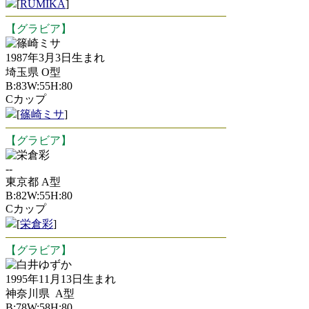
[
RUMIKA
]
【グラビア】
篠崎ミサ
1987年3月3日生まれ
埼玉県 O型
B:83W:55H:80
Cカップ
[
篠崎ミサ
]
【グラビア】
栄倉彩
--
東京都 A型
B:82W:55H:80
Cカップ
[
栄倉彩
]
【グラビア】
白井ゆずか
1995年11月13日生まれ
神奈川県 A型
B:78W:58H:80