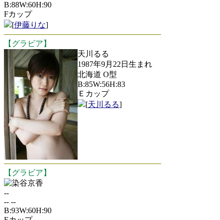
B:88W:60H:90
Fカップ
[
伊藤りな
]
【グラビア】
天川るる
1987年9月22日生まれ
北海道 O型
B:85W:56H:83
Ｅカップ
[
天川るる
]
【グラビア】
染谷京香
--
-- --
B:93W:60H:90
Eカップ