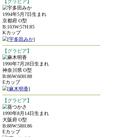
【グラビア】
宇多田みか
1994年5月7日生まれ
京都府 O型
B:103W:57H:85
Kカップ
[
宇多田みか
]
【グラビア】
麻木明香
1990年7月28日生まれ
神奈川県 O型
B:86W:60H:88
Eカップ
[
麻木明香
]
【グラビア】
葵つかさ
1990年8月14日生まれ
大阪府 O型
B:88W:58H:86
Eカップ