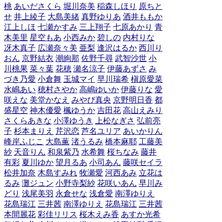
桃
あいださくら
堀川奈美
稲森しほり
原ちと
せ
井上綾子
大島美緒
真野ゆりあ
酒井ももか
江上しほ
七瀬かすみ
三上翔子
七原あかり
青
木美里
星空もあ
小西みか
碧しの
内村りな
冴木真子
広瀬奈々美
亜梨
逢沢はるか
西川り
おん
京野結衣
潮絢那
佐野千尋
武智沙世
小
川桃果
菜々葉
花穂
瀬名涼子
伊藤あずさ
み
づき乃愛
小倉舞
玉城マイ
早川瑞希
槇原愛菜
水嶋あい
穂村さやか
高嶋ゆいか
伊藤りな
愛
咲えな
美堂かなえ
みやび真央
京野明日香
都
盛星空
神木優愛
楓ゆうか
吉田花
高山えみり
さくらあきな
小澤ゆうき
上松なぎさ
弘前亮
子
杉本まりえ
芹沢恋
芦名ユリア
あいかりん
峰岸ふじこ
大島薫
渚うるみ
橋本麻耶
工藤美
紗
天音りん
和泉紫乃
水希舞
桜ちなみ
藤井
有彩
夏川ゆか
望月るあ
小司あん
藤咲セイラ
松井加奈
木島すみれ
牧瀬愛
河西あみ
立花は
るみ
灘ジュン
小野寺梨紗
花咲いあん
早川み
どり
浅尾美羽
永倉せな
浅倉愛
南澤ゆりえ
花島瑞江
三井茜
南澤ゆりえ
花島瑞江
三井茜
本間麗花
彩佳リリス
桜木えみ香
あすか光希