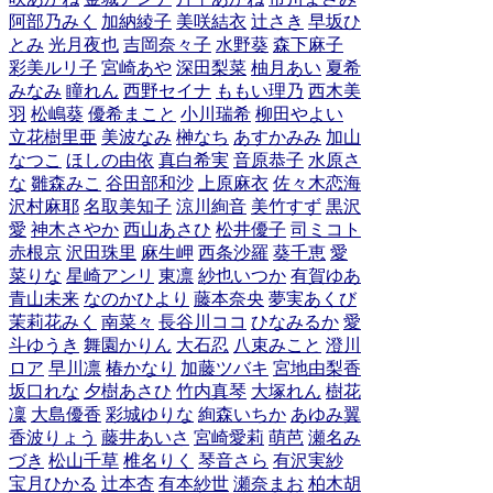
阿部乃みく
加納綾子
美咲結衣
辻さき
早坂ひ
とみ
光月夜也
吉岡奈々子
水野葵
森下麻子
彩美ルリ子
宮崎あや
深田梨菜
柚月あい
夏希
みなみ
瞳れん
西野セイナ
ももい理乃
西木美
羽
松嶋葵
優希まこと
小川瑞希
柳田やよい
立花樹里亜
美波なみ
榊なち
あすかみみ
加山
なつこ
ほしの由依
真白希実
音原恭子
水原さ
な
雛森みこ
谷田部和沙
上原麻衣
佐々木恋海
沢村麻耶
名取美知子
涼川絢音
美竹すず
黒沢
愛
神木さやか
西山あさひ
松井優子
司ミコト
赤根京
沢田珠里
麻生岬
西条沙羅
葵千恵
愛
菜りな
星崎アンリ
東凛
紗也いつか
有賀ゆあ
青山未来
なのかひより
藤本奈央
夢実あくび
茉莉花みく
南菜々
長谷川ココ
ひなみるか
愛
斗ゆうき
舞園かりん
大石忍
八束みこと
澄川
ロア
早川凛
椿かなり
加藤ツバキ
宮地由梨香
坂口れな
夕樹あさひ
竹内真琴
大塚れん
樹花
凜
大島優香
彩城ゆりな
絢森いちか
あゆみ翼
香波りょう
藤井あいさ
宮崎愛莉
萌芭
瀬名み
づき
松山千草
椎名りく
琴音さら
有沢実紗
宝月ひかる
辻本杏
有本紗世
瀬奈まお
柏木胡