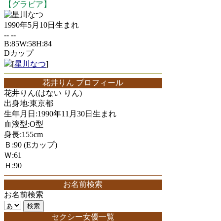
【グラビア】
星川なつ
1990年5月10日生まれ
-- --
B:85W:58H:84
Dカップ
[
星川なつ
]
花井りん プロフィール
花井りん(はない りん)
出身地:東京都
生年月日:1990年11月30日生まれ
血液型:O型
身長:155cm
Ｂ:90 (Eカップ)
Ｗ:61
Ｈ:90
お名前検索
お名前検索
セクシー女優一覧