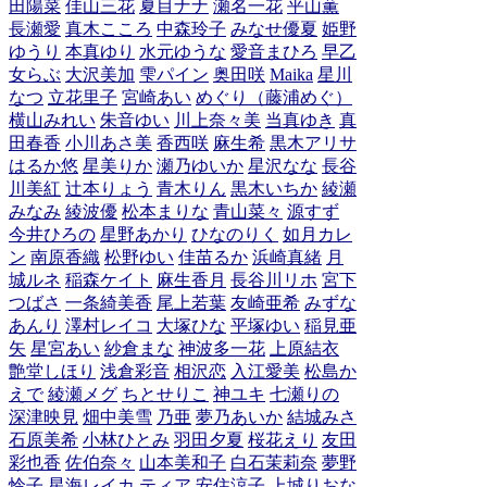
田陽菜
佳山三花
夏目ナナ
瀬名一花
平山薫
長瀬愛
真木こころ
中森玲子
みなせ優夏
姫野
ゆうり
本真ゆり
水元ゆうな
愛音まひろ
早乙
女らぶ
大沢美加
雫パイン
奥田咲
Maika
星川
なつ
立花里子
宮崎あい
めぐり（藤浦めぐ）
横山みれい
朱音ゆい
川上奈々美
当真ゆき
真
田春香
小川あさ美
香西咲
麻生希
黒木アリサ
はるか悠
星美りか
瀬乃ゆいか
星沢なな
長谷
川美紅
辻本りょう
青木りん
黒木いちか
綾瀬
みなみ
綾波優
松本まりな
青山菜々
源すず
今井ひろの
星野あかり
ひなのりく
如月カレ
ン
南原香織
松野ゆい
佳苗るか
浜崎真緒
月
城ルネ
稲森ケイト
麻生香月
長谷川リホ
宮下
つばさ
一条綺美香
尾上若葉
友崎亜希
みずな
あんり
澤村レイコ
大塚ひな
平塚ゆい
稲見亜
矢
星宮あい
紗倉まな
神波多一花
上原結衣
艶堂しほり
浅倉彩音
相沢恋
入江愛美
松島か
えで
綾瀬メグ
ちとせりこ
神ユキ
七瀬りの
深津映見
畑中美雪
乃亜
夢乃あいか
結城みさ
石原美希
小林ひとみ
羽田夕夏
桜花えり
友田
彩也香
佐伯奈々
山本美和子
白石茉莉奈
夢野
怜子
星海レイカ
ティア
安住涼子
上城りおな