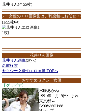
花井りん(全55枚)
のエロ画像集は、乳楽館にお任せ！花井りんエロ画像が55枚！このサ
(1/55枚中)
1枚目
花井りん画像
花井りん画像
(次へ)
名前検索
セクシー女優のエロ画像 TOPへ
おすすめセクシー女優
【グラビア】
水咲あかね
1991年11月19日生まれ
東京都 --
B:90W:60H:88
Hカップ