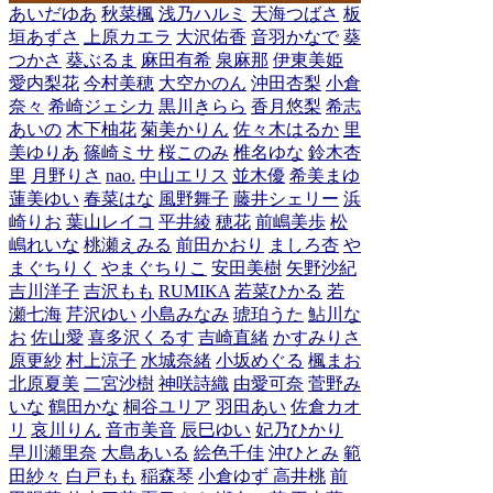
あいだゆあ
秋菜楓
浅乃ハルミ
天海つばさ
板
垣あずさ
上原カエラ
大沢佑香
音羽かなで
葵
つかさ
葵ぶるま
麻田有希
泉麻那
伊東美姫
愛内梨花
今村美穂
大空かのん
沖田杏梨
小倉
奈々
希崎ジェシカ
黒川きらら
香月悠梨
希志
あいの
木下柚花
菊美かりん
佐々木はるか
里
美ゆりあ
篠崎ミサ
桜このみ
椎名ゆな
鈴木杏
里
月野りさ
nao.
中山エリス
並木優
希美まゆ
蓮美ゆい
春菜はな
風野舞子
藤井シェリー
浜
崎りお
葉山レイコ
平井綾
穂花
前嶋美歩
松
嶋れいな
桃瀬えみる
前田かおり
ましろ杏
や
まぐちりく
やまぐちりこ
安田美樹
矢野沙紀
吉川洋子
吉沢もも
RUMIKA
若菜ひかる
若
瀬七海
芹沢ゆい
小島みなみ
琥珀うた
鮎川な
お
佐山愛
喜多沢くるす
吉崎直緒
かすみりさ
原更紗
村上涼子
水城奈緒
小坂めぐる
楓まお
北原夏美
二宮沙樹
神咲詩織
由愛可奈
菅野み
いな
鶴田かな
桐谷ユリア
羽田あい
佐倉カオ
リ
哀川りん
音市美音
辰巳ゆい
妃乃ひかり
早川瀬里奈
大島あいる
絵色千佳
沖ひとみ
範
田紗々
白戸もも
稲森琴
小倉ゆず
高井桃
前