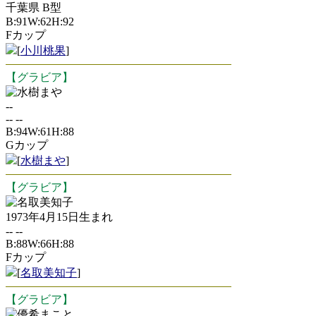
千葉県 B型
B:91W:62H:92
Fカップ
[
小川桃果
]
【グラビア】
水樹まや
--
-- --
B:94W:61H:88
Gカップ
[
水樹まや
]
【グラビア】
名取美知子
1973年4月15日生まれ
-- --
B:88W:66H:88
Fカップ
[
名取美知子
]
【グラビア】
優希まこと