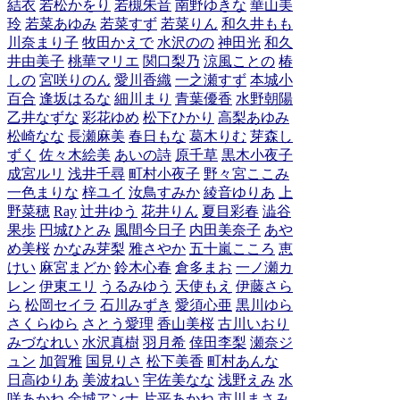
結衣
若松かをり
若槻朱音
南野ゆきな
華山美
玲
若菜あゆみ
若菜すず
若菜りん
和久井もも
川奈まり子
牧田かえで
水沢のの
神田光
和久
井由美子
桃華マリエ
関口梨乃
涼風ことの
椿
しの
宮咲りのん
愛川香織
一之瀬すず
本城小
百合
逢坂はるな
細川まり
青葉優香
水野朝陽
乙井なずな
彩花ゆめ
松下ひかり
高梨あゆみ
松崎なな
長瀬麻美
春日もな
葛木りむ
芽森し
ずく
佐々木絵美
あいの詩
原千草
黒木小夜子
成宮ルリ
浅井千尋
町村小夜子
野々宮ここみ
一色まりな
梓ユイ
汝鳥すみか
綾音ゆりあ
上
野菜穂
Ray
辻井ゆう
花井りん
夏目彩春
澁谷
果歩
円城ひとみ
風間今日子
内田美奈子
あや
め美桜
かなみ芽梨
雅さやか
五十嵐こころ
恵
けい
麻宮まどか
鈴木心春
倉多まお
一ノ瀬カ
レン
伊東エリ
うるみゆう
天使もえ
伊藤さら
ら
松岡セイラ
石川みずき
愛須心亜
黒川ゆら
さくらゆら
さとう愛理
香山美桜
古川いおり
みづなれい
水沢真樹
羽月希
倖田李梨
瀬奈ジ
ュン
加賀雅
国見りさ
松下美香
町村あんな
日高ゆりあ
美波ねい
宇佐美なな
浅野えみ
水
咲あかね
金城アンナ
片平あかね
市川まさみ