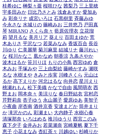
桂希ゆに
榊梨々亜
桜咲ひな
茜梨乃
三上里穂
宇多田みか
日比乃さとみ
浅倉あすか
愛加あ
み
彩奈リナ
成宮いろは
石黒樹里
斉藤みゆ
今永さな
水城りの
篠崎みお
三井悠乃
戸田真
琴
MIRANO
さくら奈々
藍原佐理衣
立花瑠
莉
望月るな
美月リア
葵えり
百田まゆか
荒
木ありさ
平沢なつ
若菜みなみ
香坂百合
長谷
川ゆり
仁美麗華
菊川麻里
結城リナ
藤川れい
な
桜川かなこ
凰かなめ
朝香涼
九条さやか
波木はるか
笹川りほ
もりの小鳥
西宮ゆめ
倉
木みお
手塚みや
三上由梨絵
藤崎かすみ
瀬咲
るな
水樹まや
きみと歩実
川峰さくら
元山は
るか
高下えりか
河北はるな
向井恋
星川えり
桃瀬れもん
松下美織
かなで自由
風間萌衣
西
野まお
岡本奈々
美涼りな
春日野結衣
宮村恋
芹野莉奈
杏子ゆう
永山麗子
愛原ゆあ
美智子
小夜曲
岸杏南
酒井京香
安達まどか
筒井まり
か
滝沢かのん
彩瀬まい
大内静子
水樹心春
清塚那奈
いろはめる
推川ゆうり
西宮このみ
森下夕子
金井みお
若菜瀬奈
宮崎夏帆
夏下千
恵子
小花まなみ
杏紅茶々
川越ゆい
杉崎りか