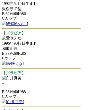
1992年5月9日生まれ
愛媛県 O型
B:82W:60H:86
Cカップ
[
飯岡かなこ
]
【グラビア】
愛咲えな
1996年9月3日生まれ
和歌山県 --
B:88W:60H:86
Fカップ
[
愛咲えな
]
【グラビア】
白井真美
--
-- --
B:86W:60H:88
Cカップ
[
白井真美
]