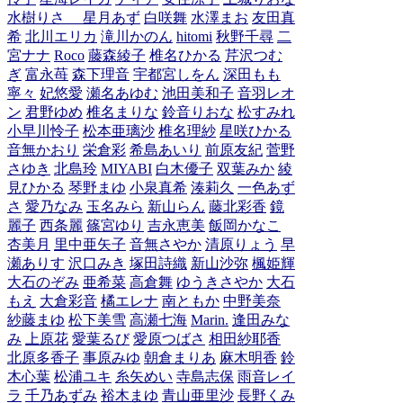
水樹りさ
星月あず
白咲舞
水澤まお
友田真
希
北川エリカ
滝川かのん
hitomi
秋野千尋
二
宮ナナ
Roco
藤森綾子
椎名ひかる
芹沢つむ
ぎ
富永苺
森下理音
宇都宮しをん
深田もも
寧々
妃悠愛
瀬名あゆむ
池田美和子
音羽レオ
ン
君野ゆめ
椎名まりな
鈴音りおな
松すみれ
小早川怜子
松本亜璃沙
椎名理紗
星咲ひかる
音無かおり
栄倉彩
希島あいり
前原友紀
菅野
さゆき
北島玲
MIYABI
白木優子
双葉みか
綾
見ひかる
琴野まゆ
小泉真希
湊莉久
一色あず
さ
愛乃なみ
玉名みら
新山らん
藤北彩香
鏡
麗子
西条麗
篠宮ゆり
吉永恵美
飯岡かなこ
杏美月
里中亜矢子
音無さやか
清原りょう
早
瀬ありす
沢口みき
塚田詩織
新山沙弥
楓姫輝
大石のぞみ
亜希菜
高倉舞
ゆうきさやか
大石
もえ
大倉彩音
橘エレナ
南ともか
中野美奈
紗藤まゆ
松下美雪
高瀬七海
Marin.
逢田みな
み
上原花
愛葉るび
愛原つばさ
相田紗耶香
北原多香子
事原みゆ
朝倉まりあ
麻木明香
鈴
木心葉
松浦ユキ
糸矢めい
寺島志保
雨音レイ
ラ
千乃あずみ
裕木まゆ
青山亜里沙
長野くみ