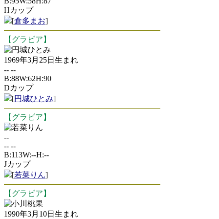
B:95W:58H:87
Hカップ
[
倉多まお
]
【グラビア】
円城ひとみ
1969年3月25日生まれ
-- --
B:88W:62H:90
Dカップ
[
円城ひとみ
]
【グラビア】
若菜りん
--
-- --
B:113W:--H:--
Jカップ
[
若菜りん
]
【グラビア】
小川桃果
1990年3月10日生まれ