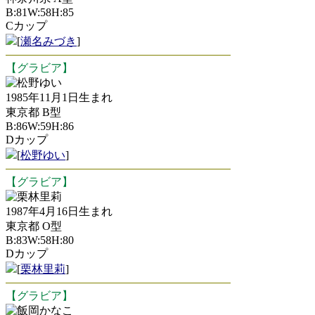
B:81W:58H:85
Cカップ
[
瀬名みづき
]
【グラビア】
松野ゆい
1985年11月1日生まれ
東京都 B型
B:86W:59H:86
Dカップ
[
松野ゆい
]
【グラビア】
栗林里莉
1987年4月16日生まれ
東京都 O型
B:83W:58H:80
Dカップ
[
栗林里莉
]
【グラビア】
飯岡かなこ