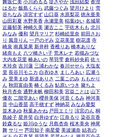
舞坂仁美
小川めるる
堤さやか
浅田結梨
香澄
はるか
飯島くらら
武藤つぐみ
望月ひより
雪
谷ちなみ
凉宮すず
山口葵
水原梨花
徳永亜美
山田彩夏
水野美香
永瀬里美
稲葉ゆい
名城翠
近藤郁美
神崎久美
瀬古ここ
宇佐木もも
北川
みなみ
優和
望月マリア
杉崎絵里奈
前田さお
り
風音りん
一戸のぞみ
立花美里
樹花凛
寺
崎泉
南真菜果
新井梓
香椎りあ
橋本ありな
緒奈もえ
八ツ橋さい子
荒木レナ
若槻みづな
大内友花里
椿あいの
琴羽雫
倉科紗央莉
佐々
木玲奈
吉川蓮
三浦わかな
春川せせら
大塩友
里
長谷川モニカ
白衣ゆき
ましろあい
広瀬う
み
里美まゆ
新道ありさ
二葉このみ
ももかり
ん
秋田富由美
椿くるみ
鮎原いつき
黛ちよ
秋月杏奈
通野未帆
柳田和美
宮益ことは
山下
優衣
二階堂あい
櫻井美保
河音くるみ
神河美
音
中山香苗
高千穂すず
神納花
みなみ愛梨
並木あゆ
秋葉あかね
戸田エミリ
涼宮のん
桐
島綾子
星井笑
白井ゆずか
江奈るり
染谷京香
鈴森るな
姫川ゆうな
月島杏奈
桜木美央
神尾
舞
サリー
芦田知子
南星愛
美波瀬奈
結衣の
ぞみ
白石真琴
原望美
若菜かなえ
潮見百合子