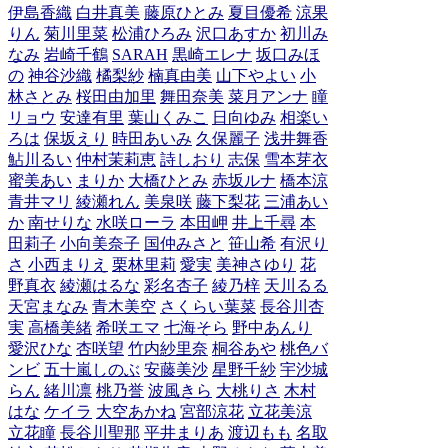
伊島香織
白井真美
藤原ひとみ
夏目優希
涼果
りん
菊川里菜
松浦ひろみ
沢口あすか
初川み
なみ
岩崎千鶴
SARAH
黒崎エレナ
坂口みほ
の
神谷沙織
橘梨紗
楠真由美
山下やよい
小
林さとみ
桜田由加里
舞田奈美
菜月アンナ
瞳
リョウ
安達有里
葉山くみこ
日向ゆみ
相楽い
ろは
保坂えり
時田あいみ
久保麗子
浅井舞香
鮎川るい
仲村茉莉恵
詩しおり
志保
雪本芽衣
蜜美あい
まりか
大橋ひとみ
赤坂ルナ
橋本涼
青井マリ
綾瀬れん
美泉咲
藤下梨花
三浦あい
か
南せりな
水咲ローラ
本田岬
井上千尋
本
田莉子
小向美奈子
国仲みさと
笹山希
有沢り
さ
小西まりえ
栗林里莉
愛実
美神さゆり
花
野真衣
綾瀬はるな
彩名杏子
綾乃梓
天川るる
天宮まなみ
青木美空
さくらい葉菜
長谷川杏
実
高橋美緒
希咲エマ
七海そら
野中あんり
愛沢ひな
杏咲望
竹内紗里奈
桐谷あや
桃色バ
ンビ
五十嵐しのぶ
安藤美沙
星野千紗
宇沙城
らん
緒川凛
桃乃誉
波風きら
大桃りさ
木村
はな
ケイラ
大空あかね
宮部涼花
立花美涼
立花瞳
長谷川聖那
平井まりあ
渡辺もも
名取