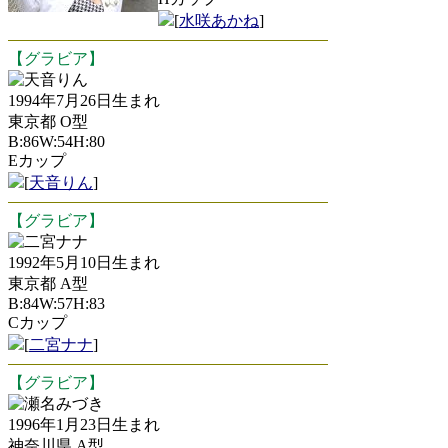
[
水咲あかね
]
【グラビア】
天音りん
1994年7月26日生まれ
東京都 O型
B:86W:54H:80
Eカップ
[
天音りん
]
【グラビア】
二宮ナナ
1992年5月10日生まれ
東京都 A型
B:84W:57H:83
Cカップ
[
二宮ナナ
]
【グラビア】
瀬名みづき
1996年1月23日生まれ
神奈川県 A型