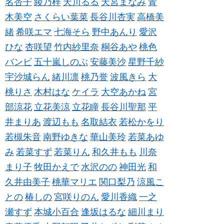
名杏子
綾乃梓
天川るる
天宮まなみ
青
木美空
さくらい葉菜
長谷川杏実
高橋美
緒
希咲エマ
七海そら
野中あんり
愛沢
ひな
杏咲望
竹内紗里奈
桐谷あや
桃色
バンビ
五十嵐しのぶ
安藤美沙
星野千紗
宇沙城らん
緒川凛
桃乃誉
波風きら
大
桃りさ
木村はな
ケイラ
大空あかね
宮
部涼花
立花美涼
立花瞳
長谷川聖那
平
井まりあ
渡辺もも
名取結衣
若松かをり
若槻朱音
南野ゆきな
華山美玲
若菜あゆ
み
若菜すず
若菜りん
和久井もも
川奈
まり子
牧田かえで
水沢のの
神田光
和
久井由美子
桃華マリエ
関口梨乃
涼風こ
との
椿しの
宮咲りのん
愛川香織
一之
瀬すず
本城小百合
逢坂はるな
細川まり