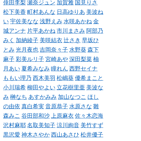
倖田李梨
瀬奈ジュン
加賀雅
国見りさ
松下美香
町村あんな
日高ゆりあ
美波ね
い
宇佐美なな
浅野えみ
水咲あかね
金
城アンナ
片平あかね
市川まさみ
阿部乃
みく
加納綾子
美咲結衣
辻さき
早坂ひ
とみ
光月夜也
吉岡奈々子
水野葵
森下
麻子
彩美ルリ子
宮崎あや
深田梨菜
柚
月あい
夏希みなみ
瞳れん
西野セイナ
ももい理乃
西木美羽
松嶋葵
優希まこと
小川瑞希
柳田やよい
立花樹里亜
美波な
み
榊なち
あすかみみ
加山なつこ
ほし
の由依
真白希実
音原恭子
水原さな
雛
森みこ
谷田部和沙
上原麻衣
佐々木恋海
沢村麻耶
名取美知子
涼川絢音
美竹すず
黒沢愛
神木さやか
西山あさひ
松井優子