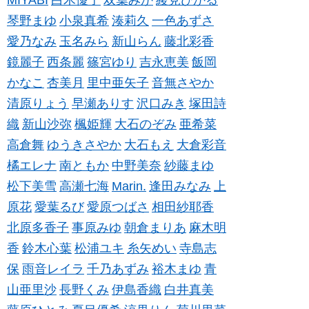
MIYABI
白木優子
双葉みか
綾見ひかる
琴野まゆ
小泉真希
湊莉久
一色あずさ
愛乃なみ
玉名みら
新山らん
藤北彩香
鏡麗子
西条麗
篠宮ゆり
吉永恵美
飯岡
かなこ
杏美月
里中亜矢子
音無さやか
清原りょう
早瀬ありす
沢口みき
塚田詩
織
新山沙弥
楓姫輝
大石のぞみ
亜希菜
高倉舞
ゆうきさやか
大石もえ
大倉彩音
橘エレナ
南ともか
中野美奈
紗藤まゆ
松下美雪
高瀬七海
Marin.
逢田みなみ
上
原花
愛葉るび
愛原つばさ
相田紗耶香
北原多香子
事原みゆ
朝倉まりあ
麻木明
香
鈴木心葉
松浦ユキ
糸矢めい
寺島志
保
雨音レイラ
千乃あずみ
裕木まゆ
青
山亜里沙
長野くみ
伊島香織
白井真美