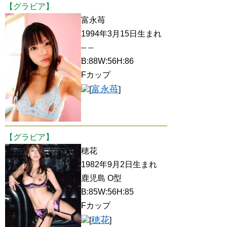
【グラビア】
富永苺
1994年3月15日生まれ
-- --
B:88W:56H:86
Fカップ
富永苺
[
]
【グラビア】
穂花
1982年9月2日生まれ
鹿児島 O型
B:85W:56H:85
Fカップ
穂花
[
]