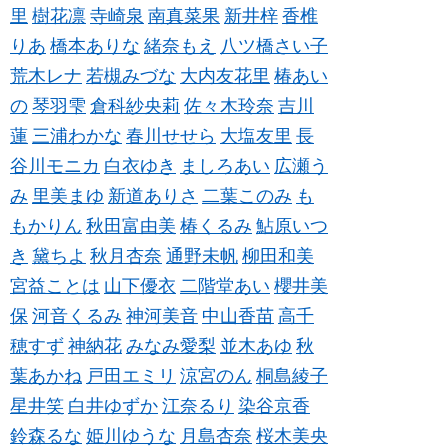
里
樹花凛
寺崎泉
南真菜果
新井梓
香椎
りあ
橋本ありな
緒奈もえ
八ツ橋さい子
荒木レナ
若槻みづな
大内友花里
椿あい
の
琴羽雫
倉科紗央莉
佐々木玲奈
吉川
蓮
三浦わかな
春川せせら
大塩友里
長
谷川モニカ
白衣ゆき
ましろあい
広瀬う
み
里美まゆ
新道ありさ
二葉このみ
も
もかりん
秋田富由美
椿くるみ
鮎原いつ
き
黛ちよ
秋月杏奈
通野未帆
柳田和美
宮益ことは
山下優衣
二階堂あい
櫻井美
保
河音くるみ
神河美音
中山香苗
高千
穂すず
神納花
みなみ愛梨
並木あゆ
秋
葉あかね
戸田エミリ
涼宮のん
桐島綾子
星井笑
白井ゆずか
江奈るり
染谷京香
鈴森るな
姫川ゆうな
月島杏奈
桜木美央