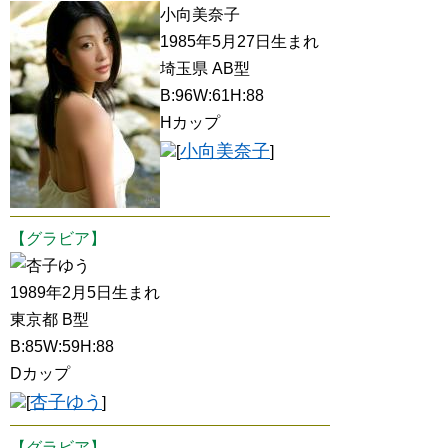
小向美奈子
1985年5月27日生まれ
埼玉県 AB型
B:96W:61H:88
Hカップ
小向美奈子
[
]
【グラビア】
杏子ゆう
1989年2月5日生まれ
東京都 B型
B:85W:59H:88
Dカップ
杏子ゆう
[
]
【グラビア】