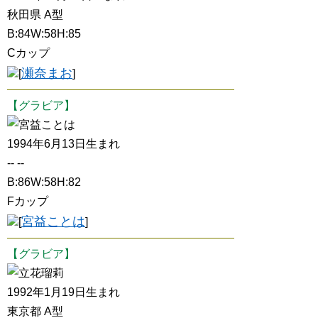
秋田県 A型
B:84W:58H:85
Cカップ
瀬奈まお
[
]
【グラビア】
宮益ことは
1994年6月13日生まれ
-- --
B:86W:58H:82
Fカップ
宮益ことは
[
]
【グラビア】
立花瑠莉
1992年1月19日生まれ
東京都 A型