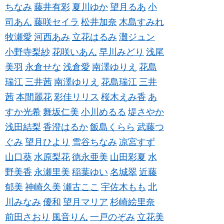
ちなみ
藤井有彩
夏川ゆか
望月るあ
小
司あん
藤咲セイラ
松井加奈
木島すみれ
牧瀬愛
河西あみ
立花はるみ
灘ジュン
小野寺梨紗
花咲いあん
早川みどり
浅尾
美羽
永倉せな
浅倉愛
南澤ゆりえ
花島
瑞江
三井茜
南澤ゆりえ
花島瑞江
三井
茜
本間麗花
彩佳リリス
桜木えみ香
あ
すか光希
舞坂仁美
小川めるる
堤さやか
浅田結梨
香澄はるか
飯島くらら
武藤つ
ぐみ
望月ひより
雪谷ちなみ
凉宮すず
山口葵
水原梨花
徳永亜美
山田彩夏
水
野美香
永瀬里美
稲葉ゆい
名城翠
近藤
郁美
神崎久美
瀬古ここ
宇佐木もも
北
川みなみ
優和
望月マリア
杉崎絵里奈
前田さおり
風音りん
一戸のぞみ
立花美