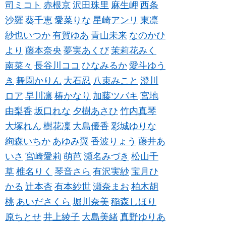
司ミコト
赤根京
沢田珠里
麻生岬
西条
沙羅
葵千恵
愛菜りな
星崎アンリ
東凛
紗也いつか
有賀ゆあ
青山未来
なのかひ
より
藤本奈央
夢実あくび
茉莉花みく
南菜々
長谷川ココ
ひなみるか
愛斗ゆう
き
舞園かりん
大石忍
八束みこと
澄川
ロア
早川凛
椿かなり
加藤ツバキ
宮地
由梨香
坂口れな
夕樹あさひ
竹内真琴
大塚れん
樹花凜
大島優香
彩城ゆりな
絢森いちか
あゆみ翼
香波りょう
藤井あ
いさ
宮崎愛莉
萌芭
瀬名みづき
松山千
草
椎名りく
琴音さら
有沢実紗
宝月ひ
かる
辻本杏
有本紗世
瀬奈まお
柏木胡
桃
あいださくら
堀川奈美
稲森しほり
原ちとせ
井上綾子
大島美緒
真野ゆりあ