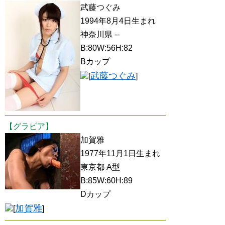
武藤つぐみ
1994年8月4日生まれ
神奈川県 --
B:80W:56H:82
Bカップ
武藤つぐみ
[
]
【グラビア】
加賀雅
1977年11月1日生まれ
東京都 A型
B:85W:60H:89
Dカップ
加賀雅
[
]