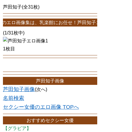
芦田知子(全31枚)
は、乳楽館にお任せ！芦田知子エロ画像が31枚！このサイトは、芦田知
(1/31枚中)
1枚目
芦田知子画像
芦田知子画像
(次へ)
名前検索
セクシー女優のエロ画像 TOPへ
おすすめセクシー女優
【グラビア】