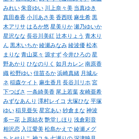
みれい
朱音ゆい
川上奈々美
当真ゆき
真田春香
小川あさ美
香西咲
麻生希
黒
木アリサ
はるか悠
星美りか
瀬乃ゆいか
星沢なな
長谷川美紅
辻本りょう
青木り
ん
黒木いちか
綾瀬みなみ
綾波優
松本
まりな
青山菜々
源すず
今井ひろの
星
野あかり
ひなのりく
如月カレン
南原香
織
松野ゆい
佳苗るか
浜崎真緒
月城ル
ネ
稲森ケイト
麻生香月
長谷川リホ
宮
下つばさ
一条綺美香
尾上若葉
友崎亜希
みずなあんり
澤村レイコ
大塚ひな
平塚
ゆい
稲見亜矢
星宮あい
紗倉まな
神波
多一花
上原結衣
艶堂しほり
浅倉彩音
相沢恋
入江愛美
松島かえで
綾瀬メグ
ちとせりこ
神ユキ
七瀬りの
深津映見