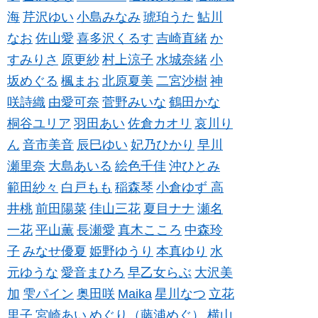
海
芹沢ゆい
小島みなみ
琥珀うた
鮎川
なお
佐山愛
喜多沢くるす
吉崎直緒
か
すみりさ
原更紗
村上涼子
水城奈緒
小
坂めぐる
楓まお
北原夏美
二宮沙樹
神
咲詩織
由愛可奈
菅野みいな
鶴田かな
桐谷ユリア
羽田あい
佐倉カオリ
哀川り
ん
音市美音
辰巳ゆい
妃乃ひかり
早川
瀬里奈
大島あいる
絵色千佳
沖ひとみ
範田紗々
白戸もも
稲森琴
小倉ゆず
高
井桃
前田陽菜
佳山三花
夏目ナナ
瀬名
一花
平山薫
長瀬愛
真木こころ
中森玲
子
みなせ優夏
姫野ゆうり
本真ゆり
水
元ゆうな
愛音まひろ
早乙女らぶ
大沢美
加
雫パイン
奥田咲
Maika
星川なつ
立花
里子
宮崎あい
めぐり（藤浦めぐ）
横山