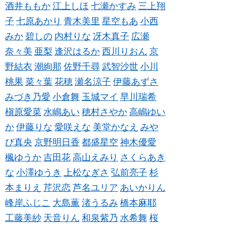
酒井ももか
江上しほ
七瀬かすみ
三上翔
子
七原あかり
青木美里
星空もあ
小西
みか
碧しの
内村りな
冴木真子
広瀬
奈々美
亜梨
逢沢はるか
西川りおん
京
野結衣
潮絢那
佐野千尋
武智沙世
小川
桃果
菜々葉
花穂
瀬名涼子
伊藤あずさ
みづき乃愛
小倉舞
玉城マイ
早川瑞希
槇原愛菜
水嶋あい
穂村さやか
高嶋ゆい
か
伊藤りな
愛咲えな
美堂かなえ
みや
び真央
京野明日香
都盛星空
神木優愛
楓ゆうか
吉田花
高山えみり
さくらあき
な
小澤ゆうき
上松なぎさ
弘前亮子
杉
本まりえ
芹沢恋
芦名ユリア
あいかりん
峰岸ふじこ
大島薫
渚うるみ
橋本麻耶
工藤美紗
天音りん
和泉紫乃
水希舞
桜