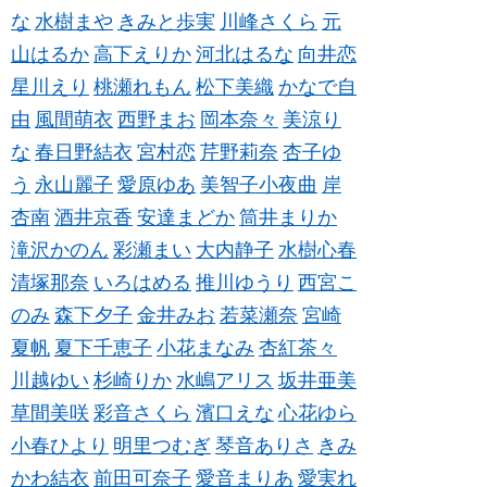
な
水樹まや
きみと歩実
川峰さくら
元
山はるか
高下えりか
河北はるな
向井恋
星川えり
桃瀬れもん
松下美織
かなで自
由
風間萌衣
西野まお
岡本奈々
美涼り
な
春日野結衣
宮村恋
芹野莉奈
杏子ゆ
う
永山麗子
愛原ゆあ
美智子小夜曲
岸
杏南
酒井京香
安達まどか
筒井まりか
滝沢かのん
彩瀬まい
大内静子
水樹心春
清塚那奈
いろはめる
推川ゆうり
西宮こ
のみ
森下夕子
金井みお
若菜瀬奈
宮崎
夏帆
夏下千恵子
小花まなみ
杏紅茶々
川越ゆい
杉崎りか
水嶋アリス
坂井亜美
草間美咲
彩音さくら
濱口えな
心花ゆら
小春ひより
明里つむぎ
琴音ありさ
きみ
かわ結衣
前田可奈子
愛音まりあ
愛実れ