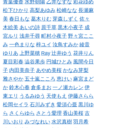
青葉優香
水野朝陽
乙井なずな
彩花ゆめ
松下ひかり
高梨あゆみ
松崎なな
長瀬麻
美
春日もな
葛木りむ
芽森しずく
佐々
木絵美
あいの詩
原千草
黒木小夜子
成
宮ルリ
浅井千尋
町村小夜子
野々宮ここ
み
一色まりな
梓ユイ
汝鳥すみか
綾音
ゆりあ
上野菜穂
Ray
辻井ゆう
花井りん
夏目彩春
澁谷果歩
円城ひとみ
風間今日
子
内田美奈子
あやめ美桜
かなみ芽梨
雅さやか
五十嵐こころ
恵けい
麻宮まど
か
鈴木心春
倉多まお
一ノ瀬カレン
伊
東エリ
うるみゆう
天使もえ
伊藤さらら
松岡セイラ
石川みずき
愛須心亜
黒川ゆ
ら
さくらゆら
さとう愛理
香山美桜
古
川いおり
みづなれい
水沢真樹
羽月希