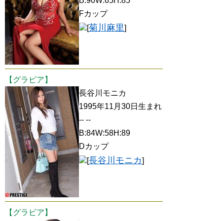
B:90W:65H:85
Fカップ
菊川麻里
[
]
【グラビア】
長谷川モニカ
1995年11月30日生まれ
-- --
B:84W:58H:89
Dカップ
長谷川モニカ
[
]
【グラビア】