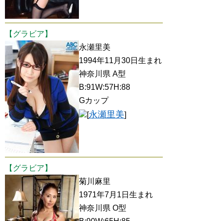
【グラビア】
永瀬里美
1994年11月30日生まれ
神奈川県 A型
B:91W:57H:88
Gカップ
永瀬里美
[
]
【グラビア】
菊川麻里
1971年7月1日生まれ
神奈川県 O型