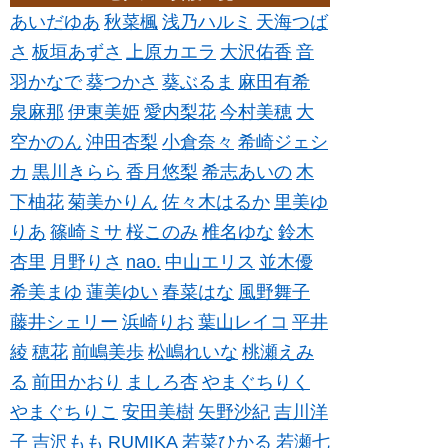
あいだゆあ
秋菜楓
浅乃ハルミ
天海つば
さ
板垣あずさ
上原カエラ
大沢佑香
音
羽かなで
葵つかさ
葵ぶるま
麻田有希
泉麻那
伊東美姫
愛内梨花
今村美穂
大
空かのん
沖田杏梨
小倉奈々
希崎ジェシ
カ
黒川きらら
香月悠梨
希志あいの
木
下柚花
菊美かりん
佐々木はるか
里美ゆ
りあ
篠崎ミサ
桜このみ
椎名ゆな
鈴木
杏里
月野りさ
nao.
中山エリス
並木優
希美まゆ
蓮美ゆい
春菜はな
風野舞子
藤井シェリー
浜崎りお
葉山レイコ
平井
綾
穂花
前嶋美歩
松嶋れいな
桃瀬えみ
る
前田かおり
ましろ杏
やまぐちりく
やまぐちりこ
安田美樹
矢野沙紀
吉川洋
子
吉沢もも
RUMIKA
若菜ひかる
若瀬七