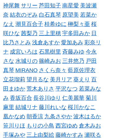
神尾舞
サリー
芦田知子
南星愛
美波瀬
奈
結衣のぞみ
白石真琴
原望美
若菜か
なえ
潮見百合子
桂希ゆに
榊梨々亜
桜
咲ひな
茜梨乃
三上里穂
宇多田みか
日
比乃さとみ
浅倉あすか
愛加あみ
彩奈リ
ナ
成宮いろは
石黒樹里
斉藤みゆ
今永
さな
水城りの
篠崎みお
三井悠乃
戸田
真琴
MIRANO
さくら奈々
藍原佐理衣
立花瑠莉
望月るな
美月リア
葵えり
百
田まゆか
荒木ありさ
平沢なつ
若菜みな
み
香坂百合
長谷川ゆり
仁美麗華
菊川
麻里
結城リナ
藤川れいな
桜川かなこ
凰かなめ
朝香涼
九条さやか
波木はるか
笹川りほ
もりの小鳥
西宮ゆめ
倉木みお
手塚みや
三上由梨絵
藤崎かすみ
瀬咲る