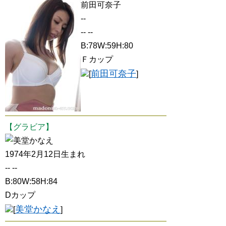
前田可奈子
--
-- --
B:78W:59H:80
Ｆカップ
前田可奈子
[
]
【グラビア】
美堂かなえ
1974年2月12日生まれ
-- --
B:80W:58H:84
Dカップ
美堂かなえ
[
]