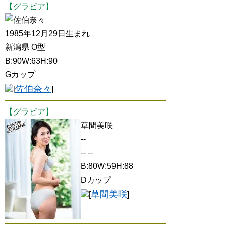
【グラビア】
佐伯奈々
1985年12月29日生まれ
新潟県 O型
B:90W:63H:90
Gカップ
佐伯奈々
[
]
【グラビア】
草間美咲
--
-- --
B:80W:59H:88
Dカップ
草間美咲
[
]