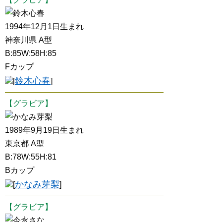
鈴木心春
1994年12月1日生まれ
神奈川県 A型
B:85W:58H:85
Fカップ
鈴木心春
[
]
【グラビア】
かなみ芽梨
1989年9月19日生まれ
東京都 A型
B:78W:55H:81
Bカップ
かなみ芽梨
[
]
【グラビア】
今永さな