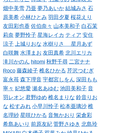
畑中美雪
乃亜
夢乃あいか
結城みさ
石
原美希
小林ひとみ
羽田夕夏
桜花えり
友田彩也香
佐伯奈々
山本美和子
白石茉
莉奈
夢野怜子
星海レイカ
ティア
安住
涼子
上城りおな
水樹りさ
星月あず
白咲舞
水澤まお
友田真希
北川エリカ
滝川かのん
hitomi
秋野千尋
二宮ナナ
Roco
藤森綾子
椎名ひかる
芹沢つむぎ
富永苺
森下理音
宇都宮しをん
深田もも
寧々
妃悠愛
瀬名あゆむ
池田美和子
音
羽レオン
君野ゆめ
椎名まりな
鈴音りお
な
松すみれ
小早川怜子
松本亜璃沙
椎
名理紗
星咲ひかる
音無かおり
栄倉彩
希島あいり
前原友紀
菅野さゆき
北島玲