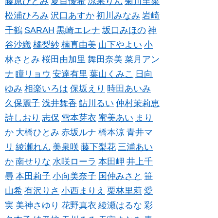
藤原ひとみ
夏目優希
涼果りん
菊川里菜
松浦ひろみ
沢口あすか
初川みなみ
岩崎
千鶴
SARAH
黒崎エレナ
坂口みほの
神
谷沙織
橘梨紗
楠真由美
山下やよい
小
林さとみ
桜田由加里
舞田奈美
菜月アン
ナ
瞳リョウ
安達有里
葉山くみこ
日向
ゆみ
相楽いろは
保坂えり
時田あいみ
久保麗子
浅井舞香
鮎川るい
仲村茉莉恵
詩しおり
志保
雪本芽衣
蜜美あい
まり
か
大橋ひとみ
赤坂ルナ
橋本涼
青井マ
リ
綾瀬れん
美泉咲
藤下梨花
三浦あい
か
南せりな
水咲ローラ
本田岬
井上千
尋
本田莉子
小向美奈子
国仲みさと
笹
山希
有沢りさ
小西まりえ
栗林里莉
愛
実
美神さゆり
花野真衣
綾瀬はるな
彩