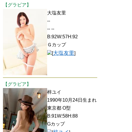
【グラビア】
大塩友里
--
-- --
B:92W:57H:92
Ｇカップ
大塩友里
[
]
【グラビア】
梓ユイ
1990年10月24日生まれ
東京都 O型
B:91W:58H:88
Gカップ