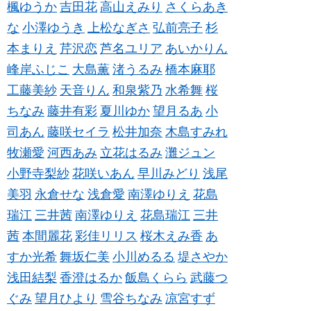
楓ゆうか
吉田花
高山えみり
さくらあき
な
小澤ゆうき
上松なぎさ
弘前亮子
杉
本まりえ
芹沢恋
芦名ユリア
あいかりん
峰岸ふじこ
大島薫
渚うるみ
橋本麻耶
工藤美紗
天音りん
和泉紫乃
水希舞
桜
ちなみ
藤井有彩
夏川ゆか
望月るあ
小
司あん
藤咲セイラ
松井加奈
木島すみれ
牧瀬愛
河西あみ
立花はるみ
灘ジュン
小野寺梨紗
花咲いあん
早川みどり
浅尾
美羽
永倉せな
浅倉愛
南澤ゆりえ
花島
瑞江
三井茜
南澤ゆりえ
花島瑞江
三井
茜
本間麗花
彩佳リリス
桜木えみ香
あ
すか光希
舞坂仁美
小川めるる
堤さやか
浅田結梨
香澄はるか
飯島くらら
武藤つ
ぐみ
望月ひより
雪谷ちなみ
凉宮すず