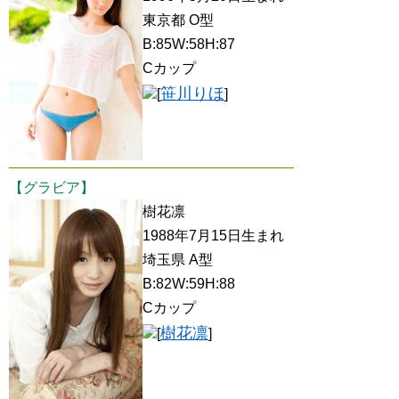
東京都 O型
B:85W:58H:87
Cカップ
笹川りほ
[
]
【グラビア】
樹花凛
1988年7月15日生まれ
埼玉県 A型
B:82W:59H:88
Cカップ
樹花凛
[
]