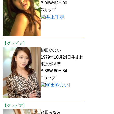
B:96W:62H:90
Gカップ
井上千尋
[
]
【グラビア】
柳田やよい
1979年10月24日生まれ
東京都 A型
B:86W:60H:84
Fカップ
柳田やよい
[
]
【グラビア】
逢田みなみ