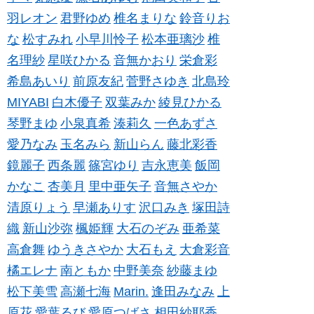
羽レオン
君野ゆめ
椎名まりな
鈴音りお
な
松すみれ
小早川怜子
松本亜璃沙
椎
名理紗
星咲ひかる
音無かおり
栄倉彩
希島あいり
前原友紀
菅野さゆき
北島玲
MIYABI
白木優子
双葉みか
綾見ひかる
琴野まゆ
小泉真希
湊莉久
一色あずさ
愛乃なみ
玉名みら
新山らん
藤北彩香
鏡麗子
西条麗
篠宮ゆり
吉永恵美
飯岡
かなこ
杏美月
里中亜矢子
音無さやか
清原りょう
早瀬ありす
沢口みき
塚田詩
織
新山沙弥
楓姫輝
大石のぞみ
亜希菜
高倉舞
ゆうきさやか
大石もえ
大倉彩音
橘エレナ
南ともか
中野美奈
紗藤まゆ
松下美雪
高瀬七海
Marin.
逢田みなみ
上
原花
愛葉るび
愛原つばさ
相田紗耶香