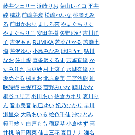
藤井シェリー
浜崎りお
葉山レイコ
平井
綾
穂花
前嶋美歩
松嶋れいな
桃瀬えみ
る
前田かおり
ましろ杏
やまぐちりく
やまぐちりこ
安田美樹
矢野沙紀
吉川洋
子
吉沢もも
RUMIKA
若菜ひかる
若瀬七
海
芹沢ゆい
小島みなみ
琥珀うた
鮎川
なお
佐山愛
喜多沢くるす
吉崎直緒
か
すみりさ
原更紗
村上涼子
水城奈緒
小
坂めぐる
楓まお
北原夏美
二宮沙樹
神
咲詩織
由愛可奈
菅野みいな
鶴田かな
桐谷ユリア
羽田あい
佐倉カオリ
哀川り
ん
音市美音
辰巳ゆい
妃乃ひかり
早川
瀬里奈
大島あいる
絵色千佳
沖ひとみ
範田紗々
白戸もも
稲森琴
小倉ゆず
高
井桃
前田陽菜
佳山三花
夏目ナナ
瀬名