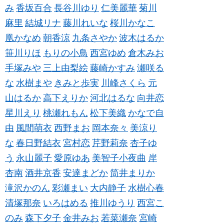
み
香坂百合
長谷川ゆり
仁美麗華
菊川
麻里
結城リナ
藤川れいな
桜川かなこ
凰かなめ
朝香涼
九条さやか
波木はるか
笹川りほ
もりの小鳥
西宮ゆめ
倉木みお
手塚みや
三上由梨絵
藤崎かすみ
瀬咲る
な
水樹まや
きみと歩実
川峰さくら
元
山はるか
高下えりか
河北はるな
向井恋
星川えり
桃瀬れもん
松下美織
かなで自
由
風間萌衣
西野まお
岡本奈々
美涼り
な
春日野結衣
宮村恋
芹野莉奈
杏子ゆ
う
永山麗子
愛原ゆあ
美智子小夜曲
岸
杏南
酒井京香
安達まどか
筒井まりか
滝沢かのん
彩瀬まい
大内静子
水樹心春
清塚那奈
いろはめる
推川ゆうり
西宮こ
のみ
森下夕子
金井みお
若菜瀬奈
宮崎