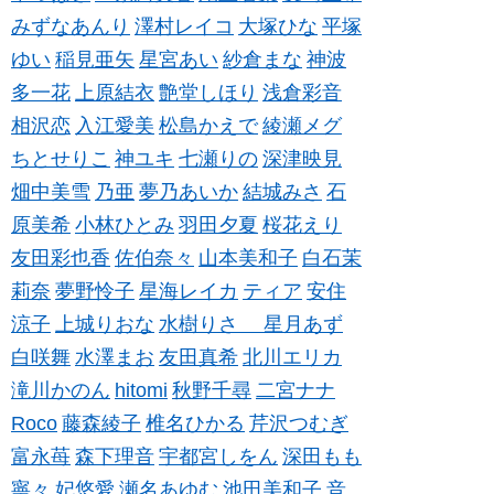
みずなあんり
澤村レイコ
大塚ひな
平塚
ゆい
稲見亜矢
星宮あい
紗倉まな
神波
多一花
上原結衣
艶堂しほり
浅倉彩音
相沢恋
入江愛美
松島かえで
綾瀬メグ
ちとせりこ
神ユキ
七瀬りの
深津映見
畑中美雪
乃亜
夢乃あいか
結城みさ
石
原美希
小林ひとみ
羽田夕夏
桜花えり
友田彩也香
佐伯奈々
山本美和子
白石茉
莉奈
夢野怜子
星海レイカ
ティア
安住
涼子
上城りおな
水樹りさ
星月あず
白咲舞
水澤まお
友田真希
北川エリカ
滝川かのん
hitomi
秋野千尋
二宮ナナ
Roco
藤森綾子
椎名ひかる
芹沢つむぎ
富永苺
森下理音
宇都宮しをん
深田もも
寧々
妃悠愛
瀬名あゆむ
池田美和子
音