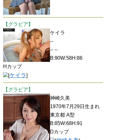
【グラビア】
ケイラ
--
-- --
B:90W:58H:86
Hカップ
ケイラ
[
]
【グラビア】
神崎久美
1970年7月29日生まれ
東京都 A型
B:85W:68H:91
Dカップ