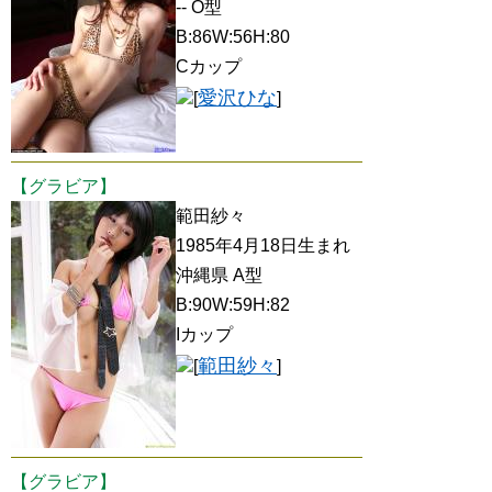
-- O型
B:86W:56H:80
Cカップ
愛沢ひな
[
]
【グラビア】
範田紗々
1985年4月18日生まれ
沖縄県 A型
B:90W:59H:82
Iカップ
範田紗々
[
]
【グラビア】