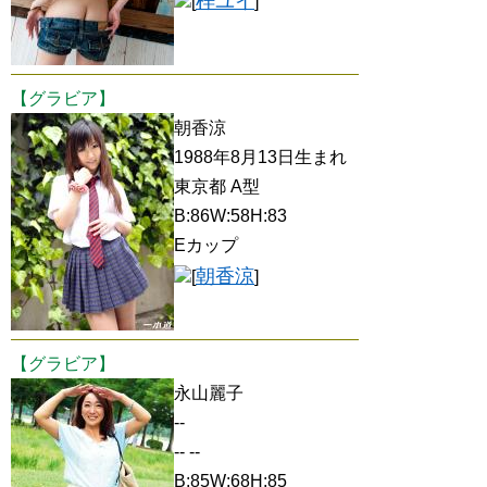
梓ユイ
[
]
【グラビア】
朝香涼
1988年8月13日生まれ
東京都 A型
B:86W:58H:83
Eカップ
朝香涼
[
]
【グラビア】
永山麗子
--
-- --
B:85W:68H:85