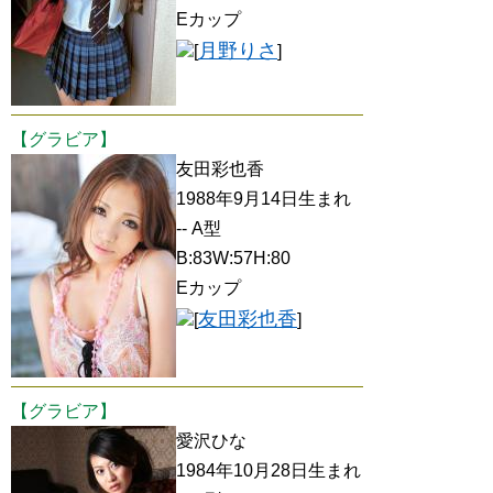
Eカップ
月野りさ
[
]
【グラビア】
友田彩也香
1988年9月14日生まれ
-- A型
B:83W:57H:80
Eカップ
友田彩也香
[
]
【グラビア】
愛沢ひな
1984年10月28日生まれ