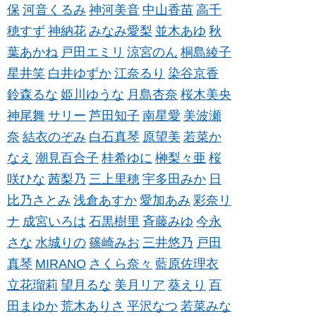
保
河音くるみ
神河美音
中山香苗
高千
穂すず
神納花
みなみ愛梨
並木あゆ
秋
葉あかね
戸田エミリ
涼宮のん
桐島綾子
星井笑
白井ゆずか
江奈るり
染谷京香
鈴森るな
姫川ゆうな
月島杏奈
桜木美央
神尾舞
サリー
芦田知子
南星愛
美波瀬
奈
結衣のぞみ
白石真琴
原望美
若菜か
なえ
潮見百合子
桂希ゆに
榊梨々亜
桜
咲ひな
茜梨乃
三上里穂
宇多田みか
日
比乃さとみ
浅倉あすか
愛加あみ
彩奈リ
ナ
成宮いろは
石黒樹里
斉藤みゆ
今永
さな
水城りの
篠崎みお
三井悠乃
戸田
真琴
MIRANO
さくら奈々
藍原佐理衣
立花瑠莉
望月るな
美月リア
葵えり
百
田まゆか
荒木ありさ
平沢なつ
若菜みな