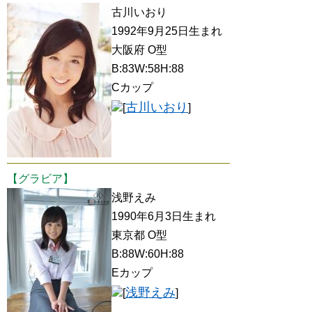
古川いおり
1992年9月25日生まれ
大阪府 O型
B:83W:58H:88
Cカップ
古川いおり
[
]
【グラビア】
浅野えみ
1990年6月3日生まれ
東京都 O型
B:88W:60H:88
Eカップ
浅野えみ
[
]