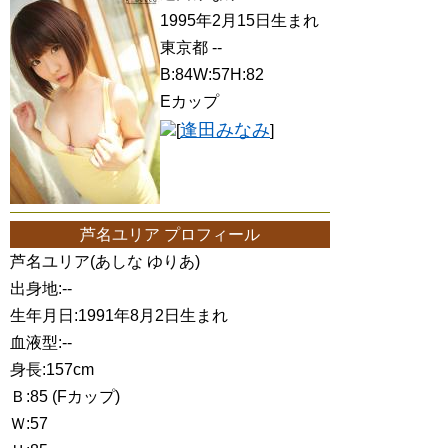
1995年2月15日生まれ
東京都 --
B:84W:57H:82
Eカップ
逢田みなみ
[
]
芦名ユリア プロフィール
芦名ユリア(あしな ゆりあ)
出身地:--
生年月日:1991年8月2日生まれ
血液型:--
身長:157cm
Ｂ:85 (Fカップ)
Ｗ:57