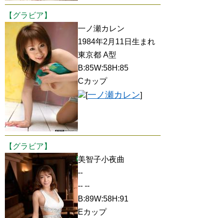
【グラビア】
一ノ瀬カレン
1984年2月11日生まれ
東京都 A型
B:85W:58H:85
Cカップ
一ノ瀬カレン
[
]
【グラビア】
美智子小夜曲
--
-- --
B:89W:58H:91
Eカップ