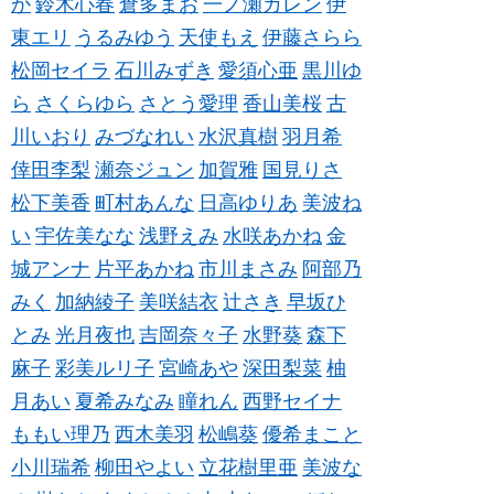
か
鈴木心春
倉多まお
一ノ瀬カレン
伊
東エリ
うるみゆう
天使もえ
伊藤さらら
松岡セイラ
石川みずき
愛須心亜
黒川ゆ
ら
さくらゆら
さとう愛理
香山美桜
古
川いおり
みづなれい
水沢真樹
羽月希
倖田李梨
瀬奈ジュン
加賀雅
国見りさ
松下美香
町村あんな
日高ゆりあ
美波ね
い
宇佐美なな
浅野えみ
水咲あかね
金
城アンナ
片平あかね
市川まさみ
阿部乃
みく
加納綾子
美咲結衣
辻さき
早坂ひ
とみ
光月夜也
吉岡奈々子
水野葵
森下
麻子
彩美ルリ子
宮崎あや
深田梨菜
柚
月あい
夏希みなみ
瞳れん
西野セイナ
ももい理乃
西木美羽
松嶋葵
優希まこと
小川瑞希
柳田やよい
立花樹里亜
美波な