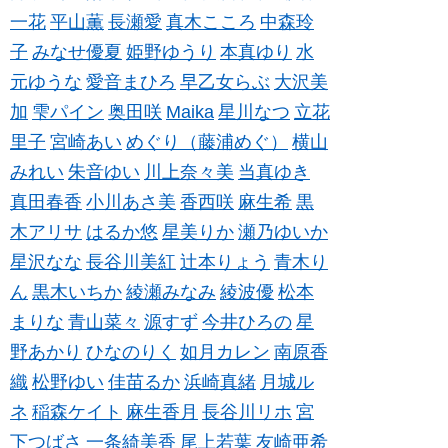
一花
平山薫
長瀬愛
真木こころ
中森玲
子
みなせ優夏
姫野ゆうり
本真ゆり
水
元ゆうな
愛音まひろ
早乙女らぶ
大沢美
加
雫パイン
奥田咲
Maika
星川なつ
立花
里子
宮崎あい
めぐり（藤浦めぐ）
横山
みれい
朱音ゆい
川上奈々美
当真ゆき
真田春香
小川あさ美
香西咲
麻生希
黒
木アリサ
はるか悠
星美りか
瀬乃ゆいか
星沢なな
長谷川美紅
辻本りょう
青木り
ん
黒木いちか
綾瀬みなみ
綾波優
松本
まりな
青山菜々
源すず
今井ひろの
星
野あかり
ひなのりく
如月カレン
南原香
織
松野ゆい
佳苗るか
浜崎真緒
月城ル
ネ
稲森ケイト
麻生香月
長谷川リホ
宮
下つばさ
一条綺美香
尾上若葉
友崎亜希