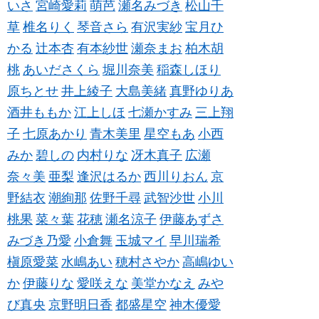
いさ
宮崎愛莉
萌芭
瀬名みづき
松山千
草
椎名りく
琴音さら
有沢実紗
宝月ひ
かる
辻本杏
有本紗世
瀬奈まお
柏木胡
桃
あいださくら
堀川奈美
稲森しほり
原ちとせ
井上綾子
大島美緒
真野ゆりあ
酒井ももか
江上しほ
七瀬かすみ
三上翔
子
七原あかり
青木美里
星空もあ
小西
みか
碧しの
内村りな
冴木真子
広瀬
奈々美
亜梨
逢沢はるか
西川りおん
京
野結衣
潮絢那
佐野千尋
武智沙世
小川
桃果
菜々葉
花穂
瀬名涼子
伊藤あずさ
みづき乃愛
小倉舞
玉城マイ
早川瑞希
槇原愛菜
水嶋あい
穂村さやか
高嶋ゆい
か
伊藤りな
愛咲えな
美堂かなえ
みや
び真央
京野明日香
都盛星空
神木優愛