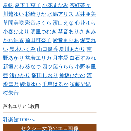
夏帆
夏下千恵子
小花まなみ
杏紅茶々
川越ゆい
杉崎りか
水嶋アリス
坂井亜美
草間美咲
彩音さくら
濱口えな
心花ゆら
小春ひより
明里つむぎ
琴音ありさ
きみ
かわ結衣
前田可奈子
愛音まりあ
愛実れ
い
黒木いくみ
山口優香
夏川あかり
南
野あかり
益若エリカ
月本愛
白石すみれ
新垣とわ
葵なつ
四ツ葉うらら
小野麻里
亜
渚ひかり
塚田しおり
神坂ひなの
河
愛雪乃
綾瀬ゆい
千星はるか
須藤早紀
桜朱音
芦名ユリア 1枚目
乳楽館TOPへ
セクシー女優のエロ画像