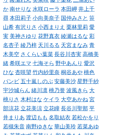
リ
綾瀬れん
美泉咲
藤下梨花
三浦あい
か
南せりな
水咲ローラ
本田岬
井上千
尋
本田莉子
小向美奈子
国仲みさと
笹
山希
有沢りさ
小西まりえ
栗林里莉
愛
実
美神さゆり
花野真衣
綾瀬はるな
彩
名杏子
綾乃梓
天川るる
天宮まなみ
青
木美空
さくらい葉菜
長谷川杏実
高橋美
緒
希咲エマ
七海そら
野中あんり
愛沢
ひな
杏咲望
竹内紗里奈
桐谷あや
桃色
バンビ
五十嵐しのぶ
安藤美沙
星野千紗
宇沙城らん
緒川凛
桃乃誉
波風きら
大
桃りさ
木村はな
ケイラ
大空あかね
宮
部涼花
立花美涼
立花瞳
長谷川聖那
平
井まりあ
渡辺もも
名取結衣
若松かをり
若槻朱音
南野ゆきな
華山美玲
若菜あゆ