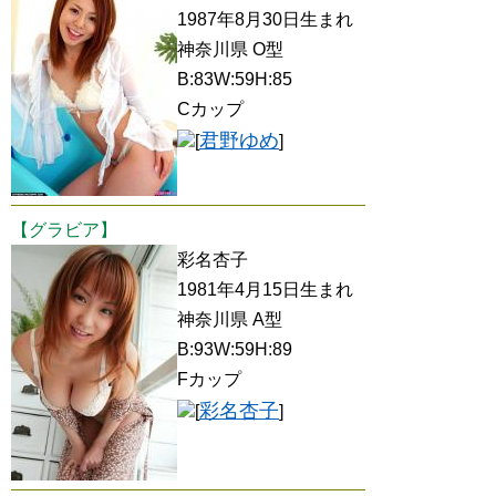
1987年8月30日生まれ
神奈川県 O型
B:83W:59H:85
Cカップ
君野ゆめ
[
]
【グラビア】
彩名杏子
1981年4月15日生まれ
神奈川県 A型
B:93W:59H:89
Fカップ
彩名杏子
[
]