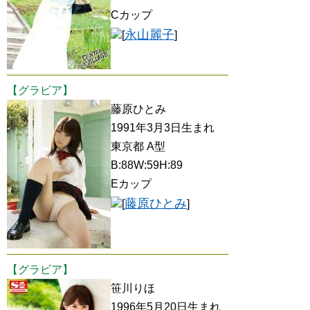
Cカップ
永山麗子
[
]
【グラビア】
藤原ひとみ
1991年3月3日生まれ
東京都 A型
B:88W:59H:89
Eカップ
藤原ひとみ
[
]
【グラビア】
笹川りほ
1996年5月20日生まれ