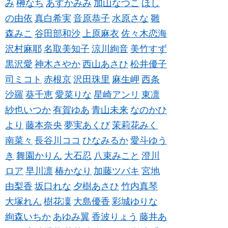
み
榊なち
あすかみみ
加山なつこ
ほし
の由依
真白希実
音原恭子
水原さな
雛
森みこ
谷田部和沙
上原麻衣
佐々木恋海
沢村麻耶
名取美知子
涼川絢音
美竹すず
黒沢愛
神木さやか
西山あさひ
松井優子
司ミコト
赤根京
沢田珠里
麻生岬
西条
沙羅
葵千恵
愛菜りな
星崎アンリ
東凛
紗也いつか
有賀ゆあ
青山未来
なのかひ
より
藤本奈央
夢実あくび
茉莉花みく
南菜々
長谷川ココ
ひなみるか
愛斗ゆう
き
舞園かりん
大石忍
八束みこと
澄川
ロア
早川凛
椿かなり
加藤ツバキ
宮地
由梨香
坂口れな
夕樹あさひ
竹内真琴
大塚れん
樹花凜
大島優香
彩城ゆりな
絢森いちか
あゆみ翼
香波りょう
藤井あ