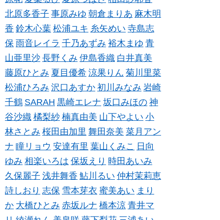
北原多香子
事原みゆ
朝倉まりあ
麻木明
香
鈴木心葉
松浦ユキ
糸矢めい
寺島志
保
雨音レイラ
千乃あずみ
裕木まゆ
青
山亜里沙
長野くみ
伊島香織
白井真美
藤原ひとみ
夏目優希
涼果りん
菊川里菜
松浦ひろみ
沢口あすか
初川みなみ
岩崎
千鶴
SARAH
黒崎エレナ
坂口みほの
神
谷沙織
橘梨紗
楠真由美
山下やよい
小
林さとみ
桜田由加里
舞田奈美
菜月アン
ナ
瞳リョウ
安達有里
葉山くみこ
日向
ゆみ
相楽いろは
保坂えり
時田あいみ
久保麗子
浅井舞香
鮎川るい
仲村茉莉恵
詩しおり
志保
雪本芽衣
蜜美あい
まり
か
大橋ひとみ
赤坂ルナ
橋本涼
青井マ