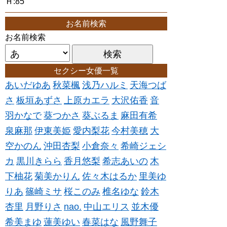
Ｈ:85
お名前検索
お名前検索
セクシー女優一覧
あいだゆあ
秋菜楓
浅乃ハルミ
天海つば
さ
板垣あずさ
上原カエラ
大沢佑香
音
羽かなで
葵つかさ
葵ぶるま
麻田有希
泉麻那
伊東美姫
愛内梨花
今村美穂
大
空かのん
沖田杏梨
小倉奈々
希崎ジェシ
カ
黒川きらら
香月悠梨
希志あいの
木
下柚花
菊美かりん
佐々木はるか
里美ゆ
りあ
篠崎ミサ
桜このみ
椎名ゆな
鈴木
杏里
月野りさ
nao.
中山エリス
並木優
希美まゆ
蓮美ゆい
春菜はな
風野舞子