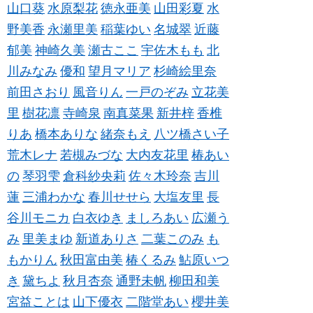
山口葵
水原梨花
徳永亜美
山田彩夏
水
野美香
永瀬里美
稲葉ゆい
名城翠
近藤
郁美
神崎久美
瀬古ここ
宇佐木もも
北
川みなみ
優和
望月マリア
杉崎絵里奈
前田さおり
風音りん
一戸のぞみ
立花美
里
樹花凛
寺崎泉
南真菜果
新井梓
香椎
りあ
橋本ありな
緒奈もえ
八ツ橋さい子
荒木レナ
若槻みづな
大内友花里
椿あい
の
琴羽雫
倉科紗央莉
佐々木玲奈
吉川
蓮
三浦わかな
春川せせら
大塩友里
長
谷川モニカ
白衣ゆき
ましろあい
広瀬う
み
里美まゆ
新道ありさ
二葉このみ
も
もかりん
秋田富由美
椿くるみ
鮎原いつ
き
黛ちよ
秋月杏奈
通野未帆
柳田和美
宮益ことは
山下優衣
二階堂あい
櫻井美