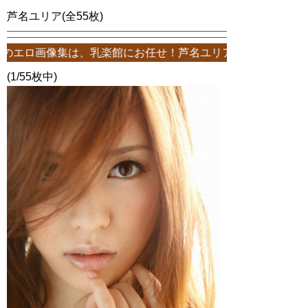
芦名ユリア(全55枚)
乳楽館にお任せ！芦名ユリアエロ画像が55枚！このサイトは、芦名ユリ
(1/55枚中)