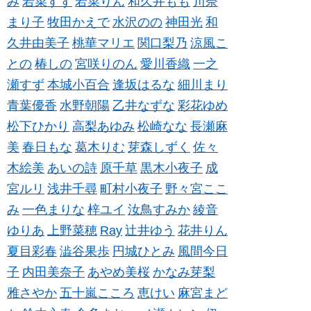
み
若菜すず
若菜りん
和久井もも
川奈
まり子
牧田かえで
水沢のの
神田光
和
久井由美子
桃華マリエ
関口梨乃
涼風こ
との
椿しの
宮咲りのん
愛川香織
一之
瀬すず
本城小百合
逢坂はるな
細川まり
青葉優香
水野朝陽
乙井なずな
彩花ゆめ
松下ひかり
高梨あゆみ
松崎なな
長瀬麻
美
春日もな
葛木りむ
芽森しずく
佐々
木絵美
あいの詩
原千草
黒木小夜子
成
宮ルリ
浅井千尋
町村小夜子
野々宮ここ
み
一色まりな
梓ユイ
汝鳥すみか
綾音
ゆりあ
上野菜穂
Ray
辻井ゆう
花井りん
夏目彩春
澁谷果歩
円城ひとみ
風間今日
子
内田美奈子
あやめ美桜
かなみ芽梨
雅さやか
五十嵐こころ
恵けい
麻宮まど