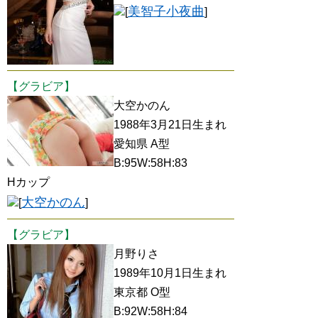
美智子小夜曲
[
]
【グラビア】
大空かのん
1988年3月21日生まれ
愛知県 A型
B:95W:58H:83
Hカップ
大空かのん
[
]
【グラビア】
月野りさ
1989年10月1日生まれ
東京都 O型
B:92W:58H:84