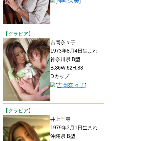
神崎久美
[
]
【グラビア】
吉岡奈々子
1973年8月4日生まれ
神奈川県 B型
B:86W:62H:88
Dカップ
吉岡奈々子
[
]
【グラビア】
井上千尋
1979年3月1日生まれ
沖縄県 B型