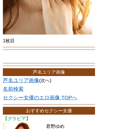
1枚目
芦名ユリア画像
芦名ユリア画像
(次へ)
名前検索
セクシー女優のエロ画像 TOPへ
おすすめセクシー女優
【グラビア】
君野ゆめ