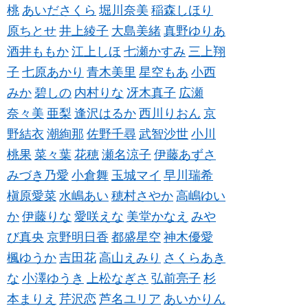
桃
あいださくら
堀川奈美
稲森しほり
原ちとせ
井上綾子
大島美緒
真野ゆりあ
酒井ももか
江上しほ
七瀬かすみ
三上翔
子
七原あかり
青木美里
星空もあ
小西
みか
碧しの
内村りな
冴木真子
広瀬
奈々美
亜梨
逢沢はるか
西川りおん
京
野結衣
潮絢那
佐野千尋
武智沙世
小川
桃果
菜々葉
花穂
瀬名涼子
伊藤あずさ
みづき乃愛
小倉舞
玉城マイ
早川瑞希
槇原愛菜
水嶋あい
穂村さやか
高嶋ゆい
か
伊藤りな
愛咲えな
美堂かなえ
みや
び真央
京野明日香
都盛星空
神木優愛
楓ゆうか
吉田花
高山えみり
さくらあき
な
小澤ゆうき
上松なぎさ
弘前亮子
杉
本まりえ
芹沢恋
芦名ユリア
あいかりん