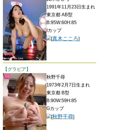
1991年11月23日生まれ
東京都 AB型
B:95W:60H:85
Iカップ
真木こころ
[
]
【グラビア】
秋野千尋
1973年2月7日生まれ
東京都 B型
B:90W:59H:85
Gカップ
秋野千尋
[
]