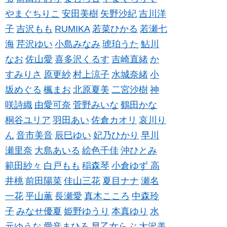
やまぐちりこ
安田美樹
矢野沙紀
吉川洋
子
吉沢もも
RUMIKA
若菜ひかる
若瀬七
海
芹沢ゆい
小島みなみ
琥珀うた
鮎川
なお
佐山愛
喜多沢くるす
吉崎直緒
か
すみりさ
原更紗
村上涼子
水城奈緒
小
坂めぐる
楓まお
北原夏美
二宮沙樹
神
咲詩織
由愛可奈
菅野みいな
鶴田かな
桐谷ユリア
羽田あい
佐倉カオリ
哀川り
ん
音市美音
辰巳ゆい
妃乃ひかり
早川
瀬里奈
大島あいる
絵色千佳
沖ひとみ
範田紗々
白戸もも
稲森琴
小倉ゆず
高
井桃
前田陽菜
佳山三花
夏目ナナ
瀬名
一花
平山薫
長瀬愛
真木こころ
中森玲
子
みなせ優夏
姫野ゆうり
本真ゆり
水
元ゆうな
愛音まひろ
早乙女らぶ
大沢美