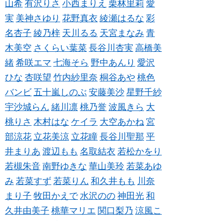
山希
有沢りさ
小西まりえ
栗林里莉
愛
実
美神さゆり
花野真衣
綾瀬はるな
彩
名杏子
綾乃梓
天川るる
天宮まなみ
青
木美空
さくらい葉菜
長谷川杏実
高橋美
緒
希咲エマ
七海そら
野中あんり
愛沢
ひな
杏咲望
竹内紗里奈
桐谷あや
桃色
バンビ
五十嵐しのぶ
安藤美沙
星野千紗
宇沙城らん
緒川凛
桃乃誉
波風きら
大
桃りさ
木村はな
ケイラ
大空あかね
宮
部涼花
立花美涼
立花瞳
長谷川聖那
平
井まりあ
渡辺もも
名取結衣
若松かをり
若槻朱音
南野ゆきな
華山美玲
若菜あゆ
み
若菜すず
若菜りん
和久井もも
川奈
まり子
牧田かえで
水沢のの
神田光
和
久井由美子
桃華マリエ
関口梨乃
涼風こ