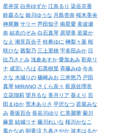
星井笑
白井ゆずか
江奈るり
染谷京香
鈴森るな
姫川ゆうな
月島杏奈
桜木美央
神尾舞
サリー
芦田知子
南星愛
美波瀬
奈
結衣のぞみ
白石真琴
原望美
若菜か
なえ
潮見百合子
桂希ゆに
榊梨々亜
桜
咲ひな
茜梨乃
三上里穂
宇多田みか
日
比乃さとみ
浅倉あすか
愛加あみ
彩奈リ
ナ
成宮いろは
石黒樹里
斉藤みゆ
今永
さな
水城りの
篠崎みお
三井悠乃
戸田
真琴
MIRANO
さくら奈々
藍原佐理衣
立花瑠莉
望月るな
美月リア
葵えり
百
田まゆか
荒木ありさ
平沢なつ
若菜みな
み
香坂百合
長谷川ゆり
仁美麗華
菊川
麻里
結城リナ
藤川れいな
桜川かなこ
凰かなめ
朝香涼
九条さやか
波木はるか