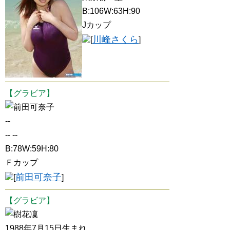
B:106W:63H:90
Jカップ
川峰さくら
[
]
【グラビア】
前田可奈子
--
-- --
B:78W:59H:80
Ｆカップ
前田可奈子
[
]
【グラビア】
樹花凜
1988年7月15日生まれ