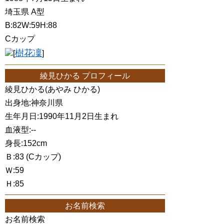
埼玉県 A型
B:82W:59H:88
Cカップ
樹花凜
[
]
綾見ひかる プロフィール
綾見ひかる(あやみ ひかる)
出身地:神奈川県
生年月日:1990年11月2日生まれ
血液型:--
身長:152cm
Ｂ:83 (Cカップ)
Ｗ:59
Ｈ:85
お名前検索
お名前検索