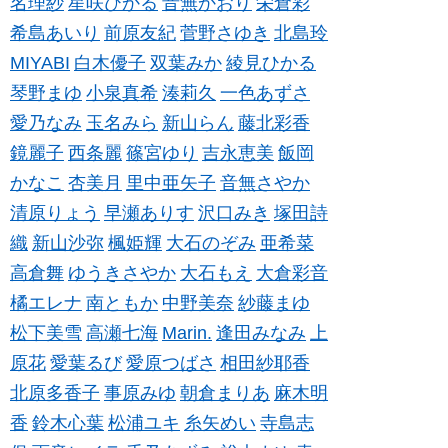
名理紗
星咲ひかる
音無かおり
栄倉彩
希島あいり
前原友紀
菅野さゆき
北島玲
MIYABI
白木優子
双葉みか
綾見ひかる
琴野まゆ
小泉真希
湊莉久
一色あずさ
愛乃なみ
玉名みら
新山らん
藤北彩香
鏡麗子
西条麗
篠宮ゆり
吉永恵美
飯岡
かなこ
杏美月
里中亜矢子
音無さやか
清原りょう
早瀬ありす
沢口みき
塚田詩
織
新山沙弥
楓姫輝
大石のぞみ
亜希菜
高倉舞
ゆうきさやか
大石もえ
大倉彩音
橘エレナ
南ともか
中野美奈
紗藤まゆ
松下美雪
高瀬七海
Marin.
逢田みなみ
上
原花
愛葉るび
愛原つばさ
相田紗耶香
北原多香子
事原みゆ
朝倉まりあ
麻木明
香
鈴木心葉
松浦ユキ
糸矢めい
寺島志