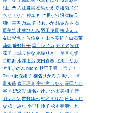
多一花
上原結衣
艶堂しほり
浅倉彩音
相沢恋
入江愛美
松島かえで
綾瀬メグ
ちとせりこ
神ユキ
七瀬りの
深津映見
畑中美雪
乃亜
夢乃あいか
結城みさ
石
原美希
小林ひとみ
羽田夕夏
桜花えり
友田彩也香
佐伯奈々
山本美和子
白石茉
莉奈
夢野怜子
星海レイカ
ティア
安住
涼子
上城りおな
水樹りさ
星月あず
白咲舞
水澤まお
友田真希
北川エリカ
滝川かのん
hitomi
秋野千尋
二宮ナナ
Roco
藤森綾子
椎名ひかる
芹沢つむぎ
富永苺
森下理音
宇都宮しをん
深田もも
寧々
妃悠愛
瀬名あゆむ
池田美和子
音
羽レオン
君野ゆめ
椎名まりな
鈴音りお
な
松すみれ
小早川怜子
松本亜璃沙
椎