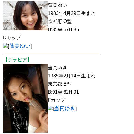
蓮美ゆい
1983年4月29日生まれ
京都府 O型
B:85W:57H:86
Dカップ
蓮美ゆい
[
]
【グラビア】
当真ゆき
1985年2月14日生まれ
東京都 B型
B:91W:62H:91
Fカップ
当真ゆき
[
]