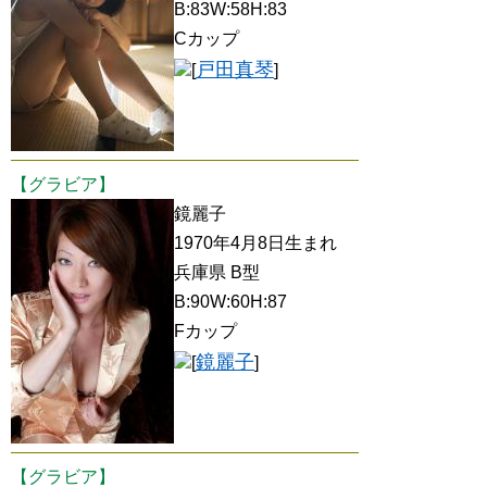
B:83W:58H:83
Cカップ
戸田真琴
[
]
【グラビア】
鏡麗子
1970年4月8日生まれ
兵庫県 B型
B:90W:60H:87
Fカップ
鏡麗子
[
]
【グラビア】