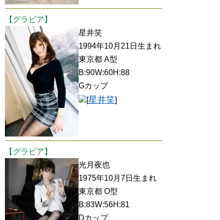
【グラビア】
星井笑
1994年10月21日生まれ
東京都 A型
B:90W:60H:88
Gカップ
星井笑
[
]
【グラビア】
光月夜也
1975年10月7日生まれ
東京都 O型
B:83W:56H:81
Dカップ