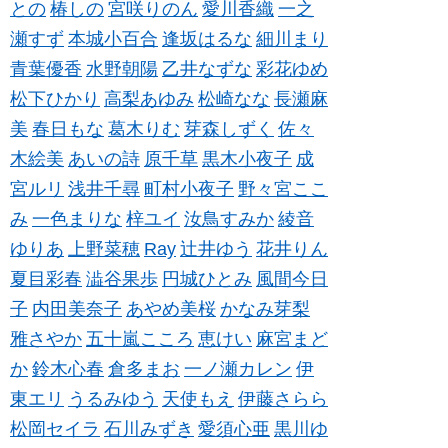
との
椿しの
宮咲りのん
愛川香織
一之
瀬すず
本城小百合
逢坂はるな
細川まり
青葉優香
水野朝陽
乙井なずな
彩花ゆめ
松下ひかり
高梨あゆみ
松崎なな
長瀬麻
美
春日もな
葛木りむ
芽森しずく
佐々
木絵美
あいの詩
原千草
黒木小夜子
成
宮ルリ
浅井千尋
町村小夜子
野々宮ここ
み
一色まりな
梓ユイ
汝鳥すみか
綾音
ゆりあ
上野菜穂
Ray
辻井ゆう
花井りん
夏目彩春
澁谷果歩
円城ひとみ
風間今日
子
内田美奈子
あやめ美桜
かなみ芽梨
雅さやか
五十嵐こころ
恵けい
麻宮まど
か
鈴木心春
倉多まお
一ノ瀬カレン
伊
東エリ
うるみゆう
天使もえ
伊藤さらら
松岡セイラ
石川みずき
愛須心亜
黒川ゆ