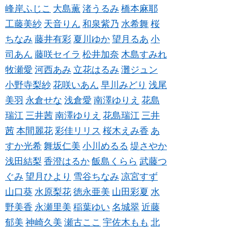
峰岸ふじこ
大島薫
渚うるみ
橋本麻耶
工藤美紗
天音りん
和泉紫乃
水希舞
桜
ちなみ
藤井有彩
夏川ゆか
望月るあ
小
司あん
藤咲セイラ
松井加奈
木島すみれ
牧瀬愛
河西あみ
立花はるみ
灘ジュン
小野寺梨紗
花咲いあん
早川みどり
浅尾
美羽
永倉せな
浅倉愛
南澤ゆりえ
花島
瑞江
三井茜
南澤ゆりえ
花島瑞江
三井
茜
本間麗花
彩佳リリス
桜木えみ香
あ
すか光希
舞坂仁美
小川めるる
堤さやか
浅田結梨
香澄はるか
飯島くらら
武藤つ
ぐみ
望月ひより
雪谷ちなみ
凉宮すず
山口葵
水原梨花
徳永亜美
山田彩夏
水
野美香
永瀬里美
稲葉ゆい
名城翠
近藤
郁美
神崎久美
瀬古ここ
宇佐木もも
北