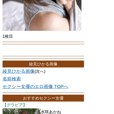
1枚目
綾見ひかる画像
綾見ひかる画像
(次へ)
名前検索
セクシー女優のエロ画像 TOPへ
おすすめセクシー女優
【グラビア】
水咲あかね