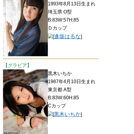
1993年8月13日生まれ
埼玉県 O型
B:83W:57H:85
Ｄカップ
逢坂はるな
[
]
【グラビア】
黒木いちか
1987年4月10日生まれ
東京都 A型
B:83W:60H:85
Cカップ
黒木いちか
[
]