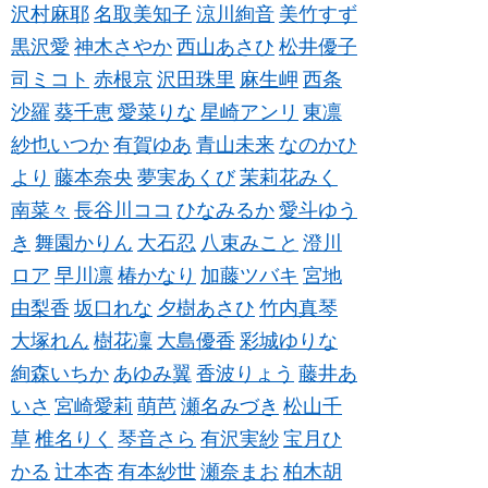
沢村麻耶
名取美知子
涼川絢音
美竹すず
黒沢愛
神木さやか
西山あさひ
松井優子
司ミコト
赤根京
沢田珠里
麻生岬
西条
沙羅
葵千恵
愛菜りな
星崎アンリ
東凛
紗也いつか
有賀ゆあ
青山未来
なのかひ
より
藤本奈央
夢実あくび
茉莉花みく
南菜々
長谷川ココ
ひなみるか
愛斗ゆう
き
舞園かりん
大石忍
八束みこと
澄川
ロア
早川凛
椿かなり
加藤ツバキ
宮地
由梨香
坂口れな
夕樹あさひ
竹内真琴
大塚れん
樹花凜
大島優香
彩城ゆりな
絢森いちか
あゆみ翼
香波りょう
藤井あ
いさ
宮崎愛莉
萌芭
瀬名みづき
松山千
草
椎名りく
琴音さら
有沢実紗
宝月ひ
かる
辻本杏
有本紗世
瀬奈まお
柏木胡