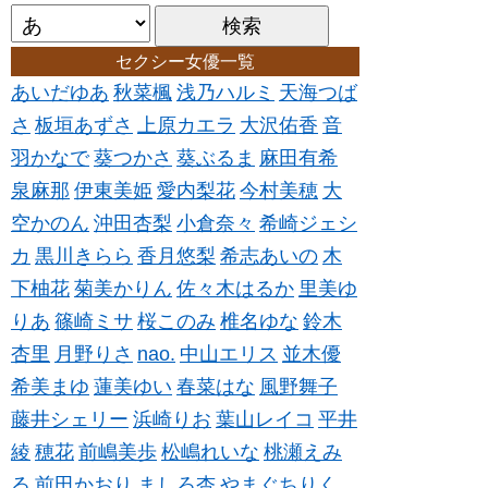
セクシー女優一覧
あいだゆあ
秋菜楓
浅乃ハルミ
天海つば
さ
板垣あずさ
上原カエラ
大沢佑香
音
羽かなで
葵つかさ
葵ぶるま
麻田有希
泉麻那
伊東美姫
愛内梨花
今村美穂
大
空かのん
沖田杏梨
小倉奈々
希崎ジェシ
カ
黒川きらら
香月悠梨
希志あいの
木
下柚花
菊美かりん
佐々木はるか
里美ゆ
りあ
篠崎ミサ
桜このみ
椎名ゆな
鈴木
杏里
月野りさ
nao.
中山エリス
並木優
希美まゆ
蓮美ゆい
春菜はな
風野舞子
藤井シェリー
浜崎りお
葉山レイコ
平井
綾
穂花
前嶋美歩
松嶋れいな
桃瀬えみ
る
前田かおり
ましろ杏
やまぐちりく