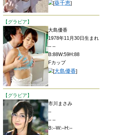
葵千恵
[
]
【グラビア】
大島優香
1978年11月30日生まれ
-- --
B:88W:59H:88
Fカップ
大島優香
[
]
【グラビア】
市川まさみ
--
-- --
B:--W:--H:--