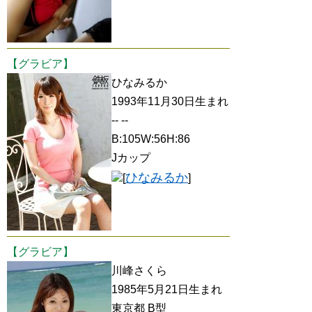
【グラビア】
ひなみるか
1993年11月30日生まれ
-- --
B:105W:56H:86
Jカップ
ひなみるか
[
]
【グラビア】
川峰さくら
1985年5月21日生まれ
東京都 B型