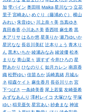
加
雫パイン
奥田咲
Maika
星川なつ
立花
里子
宮崎あい
めぐり（藤浦めぐ）
横山
みれい
朱音ゆい
川上奈々美
当真ゆき
真田春香
小川あさ美
香西咲
麻生希
黒
木アリサ
はるか悠
星美りか
瀬乃ゆいか
星沢なな
長谷川美紅
辻本りょう
青木り
ん
黒木いちか
綾瀬みなみ
綾波優
松本
まりな
青山菜々
源すず
今井ひろの
星
野あかり
ひなのりく
如月カレン
南原香
織
松野ゆい
佳苗るか
浜崎真緒
月城ル
ネ
稲森ケイト
麻生香月
長谷川リホ
宮
下つばさ
一条綺美香
尾上若葉
友崎亜希
みずなあんり
澤村レイコ
大塚ひな
平塚
ゆい
稲見亜矢
星宮あい
紗倉まな
神波