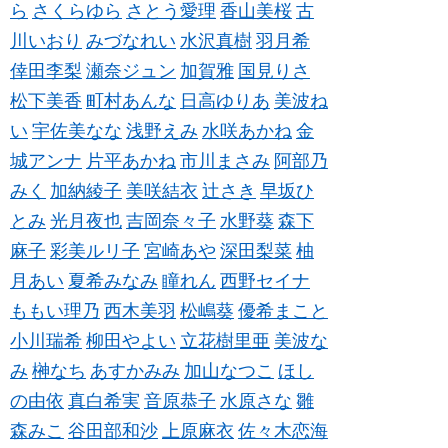
ら
さくらゆら
さとう愛理
香山美桜
古
川いおり
みづなれい
水沢真樹
羽月希
倖田李梨
瀬奈ジュン
加賀雅
国見りさ
松下美香
町村あんな
日高ゆりあ
美波ね
い
宇佐美なな
浅野えみ
水咲あかね
金
城アンナ
片平あかね
市川まさみ
阿部乃
みく
加納綾子
美咲結衣
辻さき
早坂ひ
とみ
光月夜也
吉岡奈々子
水野葵
森下
麻子
彩美ルリ子
宮崎あや
深田梨菜
柚
月あい
夏希みなみ
瞳れん
西野セイナ
ももい理乃
西木美羽
松嶋葵
優希まこと
小川瑞希
柳田やよい
立花樹里亜
美波な
み
榊なち
あすかみみ
加山なつこ
ほし
の由依
真白希実
音原恭子
水原さな
雛
森みこ
谷田部和沙
上原麻衣
佐々木恋海