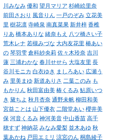
川みなみ
優和
望月マリア
杉崎絵里奈
前田さおり
風音りん
一戸のぞみ
立花美
里
樹花凛
寺崎泉
南真菜果
新井梓
香椎
りあ
橋本ありな
緒奈もえ
八ツ橋さい子
荒木レナ
若槻みづな
大内友花里
椿あい
の
琴羽雫
倉科紗央莉
佐々木玲奈
吉川
蓮
三浦わかな
春川せせら
大塩友里
長
谷川モニカ
白衣ゆき
ましろあい
広瀬う
み
里美まゆ
新道ありさ
二葉このみ
も
もかりん
秋田富由美
椿くるみ
鮎原いつ
き
黛ちよ
秋月杏奈
通野未帆
柳田和美
宮益ことは
山下優衣
二階堂あい
櫻井美
保
河音くるみ
神河美音
中山香苗
高千
穂すず
神納花
みなみ愛梨
並木あゆ
秋
葉あかね
戸田エミリ
涼宮のん
桐島綾子