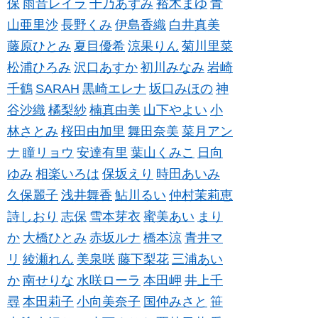
保
雨音レイラ
千乃あずみ
裕木まゆ
青
山亜里沙
長野くみ
伊島香織
白井真美
藤原ひとみ
夏目優希
涼果りん
菊川里菜
松浦ひろみ
沢口あすか
初川みなみ
岩崎
千鶴
SARAH
黒崎エレナ
坂口みほの
神
谷沙織
橘梨紗
楠真由美
山下やよい
小
林さとみ
桜田由加里
舞田奈美
菜月アン
ナ
瞳リョウ
安達有里
葉山くみこ
日向
ゆみ
相楽いろは
保坂えり
時田あいみ
久保麗子
浅井舞香
鮎川るい
仲村茉莉恵
詩しおり
志保
雪本芽衣
蜜美あい
まり
か
大橋ひとみ
赤坂ルナ
橋本涼
青井マ
リ
綾瀬れん
美泉咲
藤下梨花
三浦あい
か
南せりな
水咲ローラ
本田岬
井上千
尋
本田莉子
小向美奈子
国仲みさと
笹