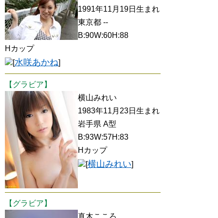
1991年11月19日生まれ
東京都 --
B:90W:60H:88
Hカップ
水咲あかね
[
]
【グラビア】
横山みれい
1983年11月23日生まれ
岩手県 A型
B:93W:57H:83
Hカップ
横山みれい
[
]
【グラビア】
真木こころ