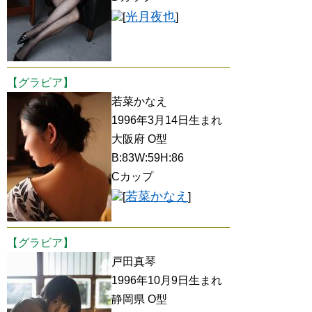
光月夜也
[
]
【グラビア】
若菜かなえ
1996年3月14日生まれ
大阪府 O型
B:83W:59H:86
Cカップ
若菜かなえ
[
]
【グラビア】
戸田真琴
1996年10月9日生まれ
静岡県 O型