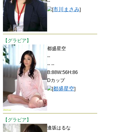
--
市川まさみ
[
]
【グラビア】
都盛星空
--
-- --
B:88W:56H:86
Dカップ
都盛星空
[
]
【グラビア】
逢坂はるな