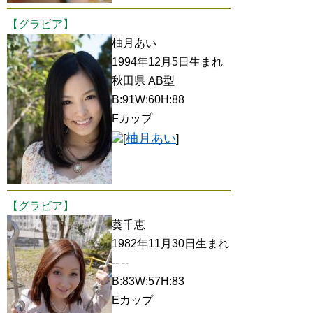
【グラビア】
柚月あい
1994年12月5日生まれ
秋田県 AB型
B:91W:60H:88
Fカップ
柚月あい
[
]
【グラビア】
葵千恵
1982年11月30日生まれ
-- --
B:83W:57H:83
Eカップ