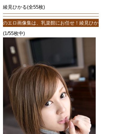
綾見ひかる(全55枚)
、乳楽館にお任せ！綾見ひかるエロ画像が55枚！このサイトは、綾見ひ
(1/55枚中)