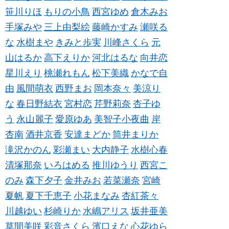
笹川りほ
もりの小鳥
西宮ゆめ
倉木みお
手塚みや
三上由梨絵
藤崎かすみ
瀬咲る
な
水樹まや
きみと歩実
川峰さくら
元
山はるか
高下えりか
河北はるな
向井恋
星川えり
桃瀬れもん
松下美織
かなで自
由
風間萌衣
西野まお
岡本奈々
美涼り
な
春日野結衣
宮村恋
芹野莉奈
杏子ゆ
う
永山麗子
愛原ゆあ
美智子小夜曲
岸
杏南
酒井京香
安達まどか
筒井まりか
滝沢かのん
彩瀬まい
大内静子
水樹心春
清塚那奈
いろはめる
推川ゆうり
西宮こ
のみ
森下夕子
金井みお
若菜瀬奈
宮崎
夏帆
夏下千恵子
小花まなみ
杏紅茶々
川越ゆい
杉崎りか
水嶋アリス
坂井亜美
草間美咲
彩音さくら
濱口えな
心花ゆら