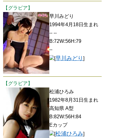
【グラビア】
早川みどり
1994年4月18日生まれ
-- --
B:72W:56H:79
--
早川みどり
[
]
【グラビア】
松浦ひろみ
1982年8月31日生まれ
高知県 A型
B:82W:56H:84
Eカップ
松浦ひろみ
[
]