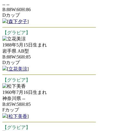
-- --
B:88W:60H:86
Dカップ
[
森下夕子
]
【グラビア】
立花美涼
1988年5月15日生まれ
岩手県 AB型
B:88W:56H:85
Dカップ
[
立花美涼
]
【グラビア】
松下美香
1960年7月16日生まれ
神奈川県 --
B:85W:58H:85
Fカップ
[
松下美香
]
【グラビア】