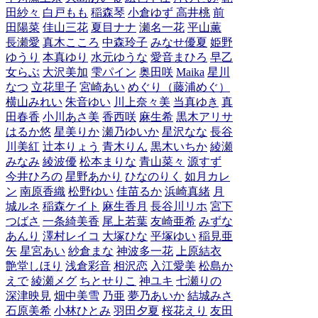
田紗々
白戸もも
稲森琴
小倉ゆず
高井桃
前
田陽菜
佳山三花
夏目ナナ
瀬名一花
平山薫
長瀬愛
真木こころ
中森玲子
みなせ優夏
姫野
ゆうり
本真ゆり
水元ゆうな
愛音まひろ
早乙
女らぶ
大沢美加
雫パイン
奥田咲
Maika
星川
なつ
立花里子
宮崎あい
めぐり（藤浦めぐ）
横山みれい
朱音ゆい
川上奈々美
当真ゆき
真
田春香
小川あさ美
香西咲
麻生希
黒木アリサ
はるか悠
星美りか
瀬乃ゆいか
星沢なな
長谷
川美紅
辻本りょう
青木りん
黒木いちか
綾瀬
みなみ
綾波優
松本まりな
青山菜々
源すず
今井ひろの
星野あかり
ひなのりく
如月カレ
ン
南原香織
松野ゆい
佳苗るか
浜崎真緒
月
城ルネ
稲森ケイト
麻生香月
長谷川リホ
宮下
つばさ
一条綺美香
尾上若葉
友崎亜希
みずな
あんり
澤村レイコ
大塚ひな
平塚ゆい
稲見亜
矢
星宮あい
紗倉まな
神波多一花
上原結衣
艶堂しほり
浅倉彩音
相沢恋
入江愛美
松島か
えで
綾瀬メグ
ちとせりこ
神ユキ
七瀬りの
深津映見
畑中美雪
乃亜
夢乃あいか
結城みさ
石原美希
小林ひとみ
羽田夕夏
桜花えり
友田