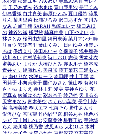
木心葉
松浦ユキ
糸矢めい
寺島志保
雨音レイ
ラ
千乃あずみ
裕木まゆ
青山亜里沙
長野くみ
伊島香織
白井真美
藤原ひとみ
夏目優希
涼果
りん
菊川里菜
松浦ひろみ
沢口あすか
初川み
なみ
岩崎千鶴
SARAH
黒崎エレナ
坂口みほ
の
神谷沙織
橘梨紗
楠真由美
山下やよい
小
林さとみ
桜田由加里
舞田奈美
菜月アンナ
瞳
リョウ
安達有里
葉山くみこ
日向ゆみ
相楽い
ろは
保坂えり
時田あいみ
久保麗子
浅井舞香
鮎川るい
仲村茉莉恵
詩しおり
志保
雪本芽衣
蜜美あい
まりか
大橋ひとみ
赤坂ルナ
橋本涼
青井マリ
綾瀬れん
美泉咲
藤下梨花
三浦あい
か
南せりな
水咲ローラ
本田岬
井上千尋
本
田莉子
小向美奈子
国仲みさと
笹山希
有沢り
さ
小西まりえ
栗林里莉
愛実
美神さゆり
花
野真衣
綾瀬はるな
彩名杏子
綾乃梓
天川るる
天宮まなみ
青木美空
さくらい葉菜
長谷川杏
実
高橋美緒
希咲エマ
七海そら
野中あんり
愛沢ひな
杏咲望
竹内紗里奈
桐谷あや
桃色バ
ンビ
五十嵐しのぶ
安藤美沙
星野千紗
宇沙城
らん
緒川凛
桃乃誉
波風きら
大桃りさ
木村
はな
ケイラ
大空あかね
宮部涼花
立花美涼