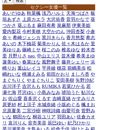
セクシー女優一覧
あいだゆあ
秋菜楓
浅乃ハルミ
天海つばさ
板
垣あずさ
上原カエラ
大沢佑香
音羽かなで
葵
つかさ
葵ぶるま
麻田有希
泉麻那
伊東美姫
愛内梨花
今村美穂
大空かのん
沖田杏梨
小倉
奈々
希崎ジェシカ
黒川きらら
香月悠梨
希志
あいの
木下柚花
菊美かりん
佐々木はるか
里
美ゆりあ
篠崎ミサ
桜このみ
椎名ゆな
鈴木杏
里
月野りさ
nao.
中山エリス
並木優
希美まゆ
蓮美ゆい
春菜はな
風野舞子
藤井シェリー
浜
崎りお
葉山レイコ
平井綾
穂花
前嶋美歩
松
嶋れいな
桃瀬えみる
前田かおり
ましろ杏
や
まぐちりく
やまぐちりこ
安田美樹
矢野沙紀
吉川洋子
吉沢もも
RUMIKA
若菜ひかる
若
瀬七海
芹沢ゆい
小島みなみ
琥珀うた
鮎川な
お
佐山愛
喜多沢くるす
吉崎直緒
かすみりさ
原更紗
村上涼子
水城奈緒
小坂めぐる
楓まお
北原夏美
二宮沙樹
神咲詩織
由愛可奈
菅野み
いな
鶴田かな
桐谷ユリア
羽田あい
佐倉カオ
リ
哀川りん
音市美音
辰巳ゆい
妃乃ひかり
早川瀬里奈
大島あいる
絵色千佳
沖ひとみ
範