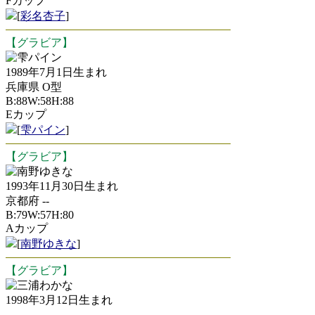
Fカップ
[
彩名杏子
]
【グラビア】
雫パイン
1989年7月1日生まれ
兵庫県 O型
B:88W:58H:88
Eカップ
[
雫パイン
]
【グラビア】
南野ゆきな
1993年11月30日生まれ
京都府 --
B:79W:57H:80
Aカップ
[
南野ゆきな
]
【グラビア】
三浦わかな
1998年3月12日生まれ
-- --