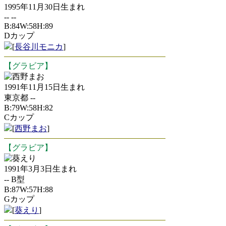
1995年11月30日生まれ
-- --
B:84W:58H:89
Dカップ
[
長谷川モニカ
]
【グラビア】
西野まお
1991年11月15日生まれ
東京都 --
B:79W:58H:82
Cカップ
[
西野まお
]
【グラビア】
葵えり
1991年3月3日生まれ
-- B型
B:87W:57H:88
Gカップ
[
葵えり
]