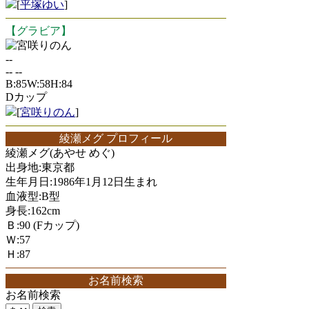
[
平塚ゆい
]
【グラビア】
宮咲りのん
--
-- --
B:85W:58H:84
Dカップ
[
宮咲りのん
]
綾瀬メグ プロフィール
綾瀬メグ(あやせ めぐ)
出身地:東京都
生年月日:1986年1月12日生まれ
血液型:B型
身長:162cm
Ｂ:90 (Fカップ)
Ｗ:57
Ｈ:87
お名前検索
お名前検索