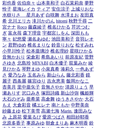
彩也香
佐伯奈々
山本美和子
白石茉莉奈
夢野
怜子
星海レイカ
ティア
安住涼子
上城りおな
水樹りさ
星月あず
白咲舞
水澤まお
友田真
希
北川エリカ
滝川かのん
hitomi
秋野千尋
二
宮ナナ
Roco
藤森綾子
椎名ひかる
芹沢つむ
ぎ
富永苺
森下理音
宇都宮しをん
深田もも
寧々
妃悠愛
瀬名あゆむ
池田美和子
音羽レオ
ン
君野ゆめ
椎名まりな
鈴音りおな
松すみれ
小早川怜子
松本亜璃沙
椎名理紗
星咲ひかる
音無かおり
栄倉彩
希島あいり
前原友紀
菅野
さゆき
北島玲
MIYABI
白木優子
双葉みか
綾
見ひかる
琴野まゆ
小泉真希
湊莉久
一色あず
さ
愛乃なみ
玉名みら
新山らん
藤北彩香
鏡
麗子
西条麗
篠宮ゆり
吉永恵美
飯岡かなこ
杏美月
里中亜矢子
音無さやか
清原りょう
早
瀬ありす
沢口みき
塚田詩織
新山沙弥
楓姫輝
大石のぞみ
亜希菜
高倉舞
ゆうきさやか
大石
もえ
大倉彩音
橘エレナ
南ともか
中野美奈
紗藤まゆ
松下美雪
高瀬七海
Marin.
逢田みな
み
上原花
愛葉るび
愛原つばさ
相田紗耶香
北原多香子
事原みゆ
朝倉まりあ
麻木明香
鈴