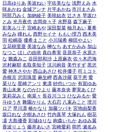
日高ゆりあ
美波ねい
宇佐美なな
浅野えみ
水
咲あかね
金城アンナ
片平あかね
市川まさみ
阿部乃みく
加納綾子
美咲結衣
辻さき
早坂ひ
とみ
光月夜也
吉岡奈々子
水野葵
森下麻子
彩美ルリ子
宮崎あや
深田梨菜
柚月あい
夏希
みなみ
瞳れん
西野セイナ
ももい理乃
西木美
羽
松嶋葵
優希まこと
小川瑞希
柳田やよい
立花樹里亜
美波なみ
榊なち
あすかみみ
加山
なつこ
ほしの由依
真白希実
音原恭子
水原さ
な
雛森みこ
谷田部和沙
上原麻衣
佐々木恋海
沢村麻耶
名取美知子
涼川絢音
美竹すず
黒沢
愛
神木さやか
西山あさひ
松井優子
司ミコト
赤根京
沢田珠里
麻生岬
西条沙羅
葵千恵
愛
菜りな
星崎アンリ
東凛
紗也いつか
有賀ゆあ
青山未来
なのかひより
藤本奈央
夢実あくび
茉莉花みく
南菜々
長谷川ココ
ひなみるか
愛
斗ゆうき
舞園かりん
大石忍
八束みこと
澄川
ロア
早川凛
椿かなり
加藤ツバキ
宮地由梨香
坂口れな
夕樹あさひ
竹内真琴
大塚れん
樹花
凜
大島優香
彩城ゆりな
絢森いちか
あゆみ翼
香波りょう
藤井あいさ
宮崎愛莉
萌芭
瀬名み