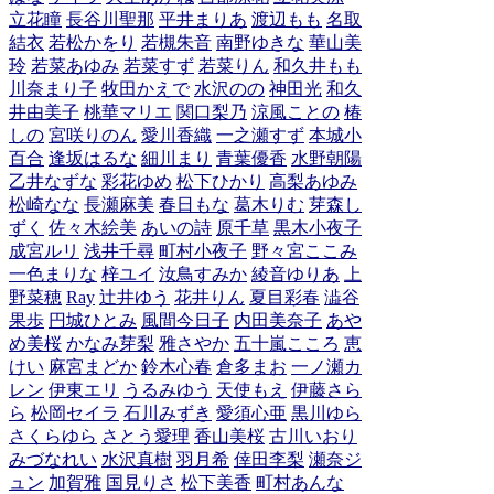
立花瞳
長谷川聖那
平井まりあ
渡辺もも
名取
結衣
若松かをり
若槻朱音
南野ゆきな
華山美
玲
若菜あゆみ
若菜すず
若菜りん
和久井もも
川奈まり子
牧田かえで
水沢のの
神田光
和久
井由美子
桃華マリエ
関口梨乃
涼風ことの
椿
しの
宮咲りのん
愛川香織
一之瀬すず
本城小
百合
逢坂はるな
細川まり
青葉優香
水野朝陽
乙井なずな
彩花ゆめ
松下ひかり
高梨あゆみ
松崎なな
長瀬麻美
春日もな
葛木りむ
芽森し
ずく
佐々木絵美
あいの詩
原千草
黒木小夜子
成宮ルリ
浅井千尋
町村小夜子
野々宮ここみ
一色まりな
梓ユイ
汝鳥すみか
綾音ゆりあ
上
野菜穂
Ray
辻井ゆう
花井りん
夏目彩春
澁谷
果歩
円城ひとみ
風間今日子
内田美奈子
あや
め美桜
かなみ芽梨
雅さやか
五十嵐こころ
恵
けい
麻宮まどか
鈴木心春
倉多まお
一ノ瀬カ
レン
伊東エリ
うるみゆう
天使もえ
伊藤さら
ら
松岡セイラ
石川みずき
愛須心亜
黒川ゆら
さくらゆら
さとう愛理
香山美桜
古川いおり
みづなれい
水沢真樹
羽月希
倖田李梨
瀬奈ジ
ュン
加賀雅
国見りさ
松下美香
町村あんな