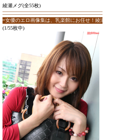
綾瀬メグ(全55枚)
エロ画像集は、乳楽館にお任せ！綾瀬メグエロ画像が55枚！このサイト
(1/55枚中)