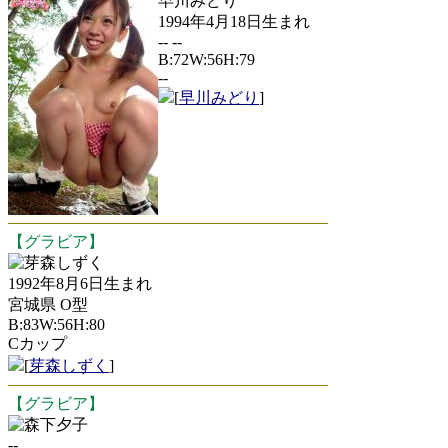
早川みどり
1994年4月18日生まれ
-- --
B:72W:56H:79
--
[
早川みどり
]
【グラビア】
芽森しずく
1992年8月6日生まれ
宮城県 O型
B:83W:56H:80
Cカップ
[
芽森しずく
]
【グラビア】
森下夕子
--