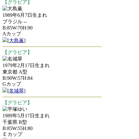
【グラビア】
大島薫
1989年6月7日生まれ
ブラジル --
B:85W:70H:90
Aカップ
[
大島薫
]
【グラビア】
名城翠
1979年2月17日生まれ
東京都 A型
B:90W:57H:84
Gカップ
[
名城翠
]
【グラビア】
平塚ゆい
1989年5月17日生まれ
千葉県 B型
B:85W:55H:80
Ｅカップ