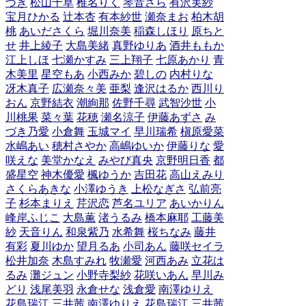
づき
松山千草
椎名りく
琴音さら
有沢実紗
宝月ひかる
辻本杏
有本紗世
瀬奈まお
柏木胡
桃
あいださくら
堀川奈美
稲森しほり
原ちと
せ
井上綾子
大島美緒
真野ゆりあ
酒井ももか
江上しほ
七瀬かすみ
三上翔子
七原あかり
青
木美里
星空もあ
小西みか
碧しの
内村りな
冴木真子
広瀬奈々美
亜梨
逢沢はるか
西川り
おん
京野結衣
潮絢那
佐野千尋
武智沙世
小
川桃果
菜々葉
花穂
瀬名涼子
伊藤あずさ
み
づき乃愛
小倉舞
玉城マイ
早川瑞希
槇原愛菜
水嶋あい
穂村さやか
高嶋ゆいか
伊藤りな
愛
咲えな
美堂かなえ
みやび真央
京野明日香
都
盛星空
神木優愛
楓ゆうか
吉田花
高山えみり
さくらあきな
小澤ゆうき
上松なぎさ
弘前亮
子
杉本まりえ
芹沢恋
芦名ユリア
あいかりん
峰岸ふじこ
大島薫
渚うるみ
橋本麻耶
工藤美
紗
天音りん
和泉紫乃
水希舞
桜ちなみ
藤井
有彩
夏川ゆか
望月るあ
小司あん
藤咲セイラ
松井加奈
木島すみれ
牧瀬愛
河西あみ
立花は
るみ
灘ジュン
小野寺梨紗
花咲いあん
早川み
どり
浅尾美羽
永倉せな
浅倉愛
南澤ゆりえ
花島瑞江
三井茜
南澤ゆりえ
花島瑞江
三井茜