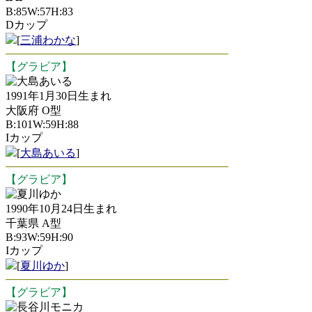
B:85W:57H:83
Dカップ
[
三浦わかな
]
【グラビア】
大島あいる
1991年1月30日生まれ
大阪府 O型
B:101W:59H:88
Iカップ
[
大島あいる
]
【グラビア】
夏川ゆか
1990年10月24日生まれ
千葉県 A型
B:93W:59H:90
Iカップ
[
夏川ゆか
]
【グラビア】
長谷川モニカ