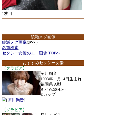
1枚目
綾瀬メグ画像
綾瀬メグ画像
(次へ)
名前検索
セクシー女優のエロ画像 TOPへ
おすすめセクシー女優
【グラビア】
涼川絢音
1993年11月14日生まれ
福岡県 A型
B:85W:58H:86
Eカップ
[
涼川絢音
]
【グラビア】