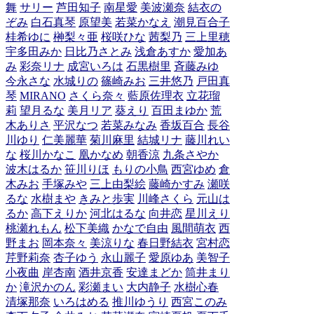
舞
サリー
芦田知子
南星愛
美波瀬奈
結衣の
ぞみ
白石真琴
原望美
若菜かなえ
潮見百合子
桂希ゆに
榊梨々亜
桜咲ひな
茜梨乃
三上里穂
宇多田みか
日比乃さとみ
浅倉あすか
愛加あ
み
彩奈リナ
成宮いろは
石黒樹里
斉藤みゆ
今永さな
水城りの
篠崎みお
三井悠乃
戸田真
琴
MIRANO
さくら奈々
藍原佐理衣
立花瑠
莉
望月るな
美月リア
葵えり
百田まゆか
荒
木ありさ
平沢なつ
若菜みなみ
香坂百合
長谷
川ゆり
仁美麗華
菊川麻里
結城リナ
藤川れい
な
桜川かなこ
凰かなめ
朝香涼
九条さやか
波木はるか
笹川りほ
もりの小鳥
西宮ゆめ
倉
木みお
手塚みや
三上由梨絵
藤崎かすみ
瀬咲
るな
水樹まや
きみと歩実
川峰さくら
元山は
るか
高下えりか
河北はるな
向井恋
星川えり
桃瀬れもん
松下美織
かなで自由
風間萌衣
西
野まお
岡本奈々
美涼りな
春日野結衣
宮村恋
芹野莉奈
杏子ゆう
永山麗子
愛原ゆあ
美智子
小夜曲
岸杏南
酒井京香
安達まどか
筒井まり
か
滝沢かのん
彩瀬まい
大内静子
水樹心春
清塚那奈
いろはめる
推川ゆうり
西宮このみ