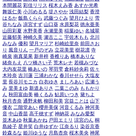
本間麗花
彩佳リリス
桜木えみ香
あすか光希
舞坂仁美
小川めるる
堤さやか
浅田結梨
香澄
はるか
飯島くらら
武藤つぐみ
望月ひより
雪
谷ちなみ
凉宮すず
山口葵
水原梨花
徳永亜美
山田彩夏
水野美香
永瀬里美
稲葉ゆい
名城翠
近藤郁美
神崎久美
瀬古ここ
宇佐木もも
北川
みなみ
優和
望月マリア
杉崎絵里奈
前田さお
り
風音りん
一戸のぞみ
立花美里
樹花凛
寺
崎泉
南真菜果
新井梓
香椎りあ
橋本ありな
緒奈もえ
八ツ橋さい子
荒木レナ
若槻みづな
大内友花里
椿あいの
琴羽雫
倉科紗央莉
佐々
木玲奈
吉川蓮
三浦わかな
春川せせら
大塩友
里
長谷川モニカ
白衣ゆき
ましろあい
広瀬う
み
里美まゆ
新道ありさ
二葉このみ
ももかり
ん
秋田富由美
椿くるみ
鮎原いつき
黛ちよ
秋月杏奈
通野未帆
柳田和美
宮益ことは
山下
優衣
二階堂あい
櫻井美保
河音くるみ
神河美
音
中山香苗
高千穂すず
神納花
みなみ愛梨
並木あゆ
秋葉あかね
戸田エミリ
涼宮のん
桐
島綾子
星井笑
白井ゆずか
江奈るり
染谷京香
鈴森るな
姫川ゆうな
月島杏奈
桜木美央
神尾