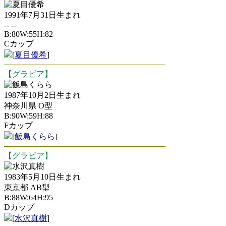
夏目優希
1991年7月31日生まれ
-- --
B:80W:55H:82
Cカップ
[
夏目優希
]
【グラビア】
飯島くらら
1987年10月2日生まれ
神奈川県 O型
B:90W:59H:88
Fカップ
[
飯島くらら
]
【グラビア】
水沢真樹
1983年5月10日生まれ
東京都 AB型
B:88W:64H:95
Dカップ
[
水沢真樹
]