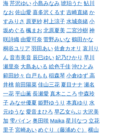
海
芹沢ゆい
小島みなみ
琥珀うた
鮎川
なお
佐山愛
喜多沢くるす
吉崎直緒
か
すみりさ
原更紗
村上涼子
水城奈緒
小
坂めぐる
楓まお
北原夏美
二宮沙樹
神
咲詩織
由愛可奈
菅野みいな
鶴田かな
桐谷ユリア
羽田あい
佐倉カオリ
哀川り
ん
音市美音
辰巳ゆい
妃乃ひかり
早川
瀬里奈
大島あいる
絵色千佳
沖ひとみ
範田紗々
白戸もも
稲森琴
小倉ゆず
高
井桃
前田陽菜
佳山三花
夏目ナナ
瀬名
一花
平山薫
長瀬愛
真木こころ
中森玲
子
みなせ優夏
姫野ゆうり
本真ゆり
水
元ゆうな
愛音まひろ
早乙女らぶ
大沢美
加
雫パイン
奥田咲
Maika
星川なつ
立花
里子
宮崎あい
めぐり（藤浦めぐ）
横山