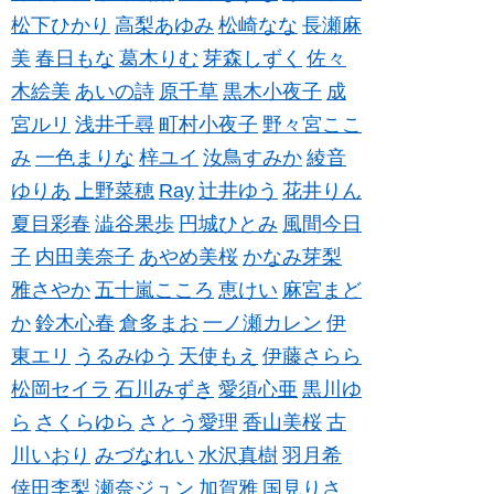
松下ひかり
高梨あゆみ
松崎なな
長瀬麻
美
春日もな
葛木りむ
芽森しずく
佐々
木絵美
あいの詩
原千草
黒木小夜子
成
宮ルリ
浅井千尋
町村小夜子
野々宮ここ
み
一色まりな
梓ユイ
汝鳥すみか
綾音
ゆりあ
上野菜穂
Ray
辻井ゆう
花井りん
夏目彩春
澁谷果歩
円城ひとみ
風間今日
子
内田美奈子
あやめ美桜
かなみ芽梨
雅さやか
五十嵐こころ
恵けい
麻宮まど
か
鈴木心春
倉多まお
一ノ瀬カレン
伊
東エリ
うるみゆう
天使もえ
伊藤さらら
松岡セイラ
石川みずき
愛須心亜
黒川ゆ
ら
さくらゆら
さとう愛理
香山美桜
古
川いおり
みづなれい
水沢真樹
羽月希
倖田李梨
瀬奈ジュン
加賀雅
国見りさ