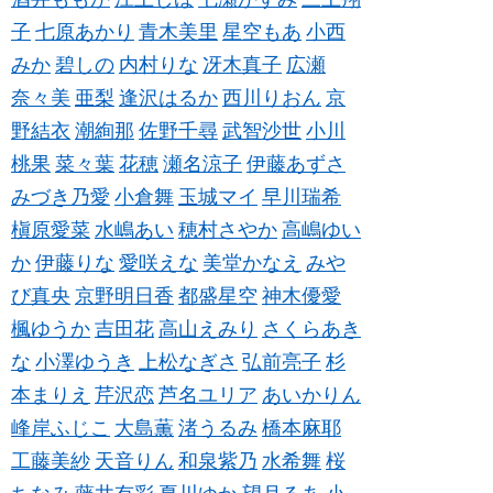
子
七原あかり
青木美里
星空もあ
小西
みか
碧しの
内村りな
冴木真子
広瀬
奈々美
亜梨
逢沢はるか
西川りおん
京
野結衣
潮絢那
佐野千尋
武智沙世
小川
桃果
菜々葉
花穂
瀬名涼子
伊藤あずさ
みづき乃愛
小倉舞
玉城マイ
早川瑞希
槇原愛菜
水嶋あい
穂村さやか
高嶋ゆい
か
伊藤りな
愛咲えな
美堂かなえ
みや
び真央
京野明日香
都盛星空
神木優愛
楓ゆうか
吉田花
高山えみり
さくらあき
な
小澤ゆうき
上松なぎさ
弘前亮子
杉
本まりえ
芹沢恋
芦名ユリア
あいかりん
峰岸ふじこ
大島薫
渚うるみ
橋本麻耶
工藤美紗
天音りん
和泉紫乃
水希舞
桜