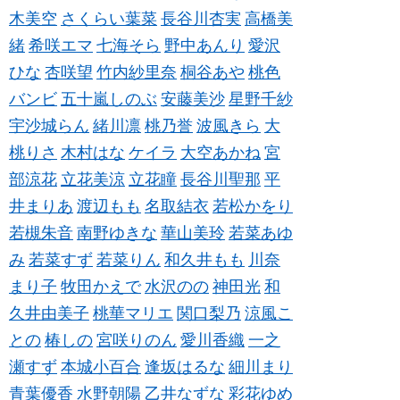
木美空
さくらい葉菜
長谷川杏実
高橋美
緒
希咲エマ
七海そら
野中あんり
愛沢
ひな
杏咲望
竹内紗里奈
桐谷あや
桃色
バンビ
五十嵐しのぶ
安藤美沙
星野千紗
宇沙城らん
緒川凛
桃乃誉
波風きら
大
桃りさ
木村はな
ケイラ
大空あかね
宮
部涼花
立花美涼
立花瞳
長谷川聖那
平
井まりあ
渡辺もも
名取結衣
若松かをり
若槻朱音
南野ゆきな
華山美玲
若菜あゆ
み
若菜すず
若菜りん
和久井もも
川奈
まり子
牧田かえで
水沢のの
神田光
和
久井由美子
桃華マリエ
関口梨乃
涼風こ
との
椿しの
宮咲りのん
愛川香織
一之
瀬すず
本城小百合
逢坂はるな
細川まり
青葉優香
水野朝陽
乙井なずな
彩花ゆめ