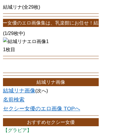
結城リナ(全29枚)
ロ画像集は、乳楽館にお任せ！結城リナエロ画像が29枚！このサイト
(1/29枚中)
1枚目
結城リナ画像
結城リナ画像
(次へ)
名前検索
セクシー女優のエロ画像 TOPへ
おすすめセクシー女優
【グラビア】