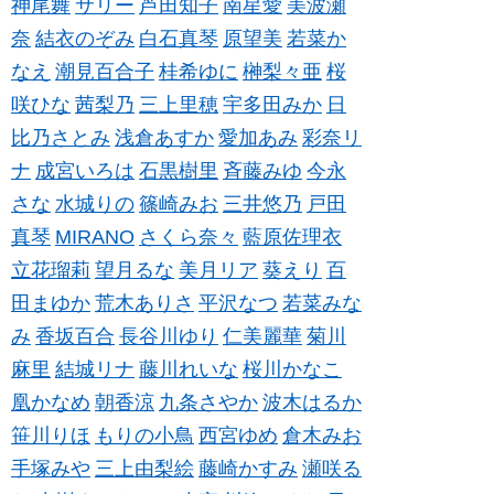
神尾舞
サリー
芦田知子
南星愛
美波瀬
奈
結衣のぞみ
白石真琴
原望美
若菜か
なえ
潮見百合子
桂希ゆに
榊梨々亜
桜
咲ひな
茜梨乃
三上里穂
宇多田みか
日
比乃さとみ
浅倉あすか
愛加あみ
彩奈リ
ナ
成宮いろは
石黒樹里
斉藤みゆ
今永
さな
水城りの
篠崎みお
三井悠乃
戸田
真琴
MIRANO
さくら奈々
藍原佐理衣
立花瑠莉
望月るな
美月リア
葵えり
百
田まゆか
荒木ありさ
平沢なつ
若菜みな
み
香坂百合
長谷川ゆり
仁美麗華
菊川
麻里
結城リナ
藤川れいな
桜川かなこ
凰かなめ
朝香涼
九条さやか
波木はるか
笹川りほ
もりの小鳥
西宮ゆめ
倉木みお
手塚みや
三上由梨絵
藤崎かすみ
瀬咲る