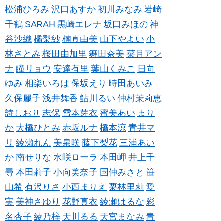
松浦ひろみ
沢口あすか
初川みなみ
岩崎
千鶴
SARAH
黒崎エレナ
坂口みほの
神
谷沙織
橘梨紗
楠真由美
山下やよい
小
林さとみ
桜田由加里
舞田奈美
菜月アン
ナ
瞳リョウ
安達有里
葉山くみこ
日向
ゆみ
相楽いろは
保坂えり
時田あいみ
久保麗子
浅井舞香
鮎川るい
仲村茉莉恵
詩しおり
志保
雪本芽衣
蜜美あい
まり
か
大橋ひとみ
赤坂ルナ
橋本涼
青井マ
リ
綾瀬れん
美泉咲
藤下梨花
三浦あい
か
南せりな
水咲ローラ
本田岬
井上千
尋
本田莉子
小向美奈子
国仲みさと
笹
山希
有沢りさ
小西まりえ
栗林里莉
愛
実
美神さゆり
花野真衣
綾瀬はるな
彩
名杏子
綾乃梓
天川るる
天宮まなみ
青