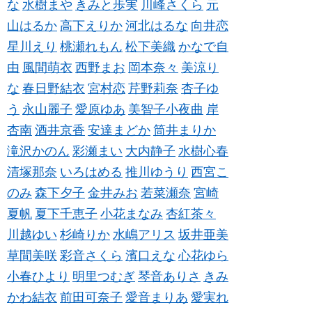
な
水樹まや
きみと歩実
川峰さくら
元
山はるか
高下えりか
河北はるな
向井恋
星川えり
桃瀬れもん
松下美織
かなで自
由
風間萌衣
西野まお
岡本奈々
美涼り
な
春日野結衣
宮村恋
芹野莉奈
杏子ゆ
う
永山麗子
愛原ゆあ
美智子小夜曲
岸
杏南
酒井京香
安達まどか
筒井まりか
滝沢かのん
彩瀬まい
大内静子
水樹心春
清塚那奈
いろはめる
推川ゆうり
西宮こ
のみ
森下夕子
金井みお
若菜瀬奈
宮崎
夏帆
夏下千恵子
小花まなみ
杏紅茶々
川越ゆい
杉崎りか
水嶋アリス
坂井亜美
草間美咲
彩音さくら
濱口えな
心花ゆら
小春ひより
明里つむぎ
琴音ありさ
きみ
かわ結衣
前田可奈子
愛音まりあ
愛実れ