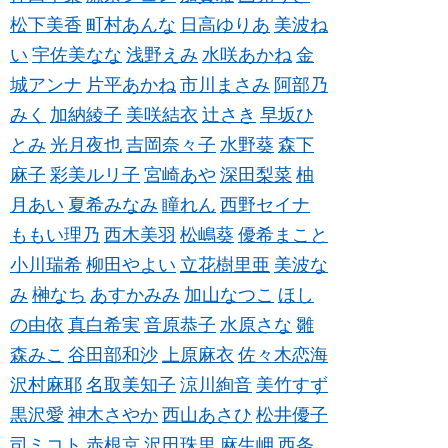
松下美香
町村あんな
日高ゆりあ
美波ね
い
宇佐美なな
浅野えみ
水咲あかね
金
城アンナ
片平あかね
市川まさみ
阿部乃
みく
加納綾子
美咲結衣
辻さき
早坂ひ
とみ
光月夜也
吉岡奈々子
水野葵
森下
麻子
彩美ルリ子
宮崎あや
深田梨菜
柚
月あい
夏希みなみ
瞳れん
西野セイナ
ももい理乃
西木美羽
松嶋葵
優希まこと
小川瑞希
柳田やよい
立花樹里亜
美波な
み
榊なち
あすかみみ
加山なつこ
ほし
の由依
真白希実
音原恭子
水原さな
雛
森みこ
谷田部和沙
上原麻衣
佐々木恋海
沢村麻耶
名取美知子
涼川絢音
美竹すず
黒沢愛
神木さやか
西山あさひ
松井優子
司ミコト
赤根京
沢田珠里
麻生岬
西条