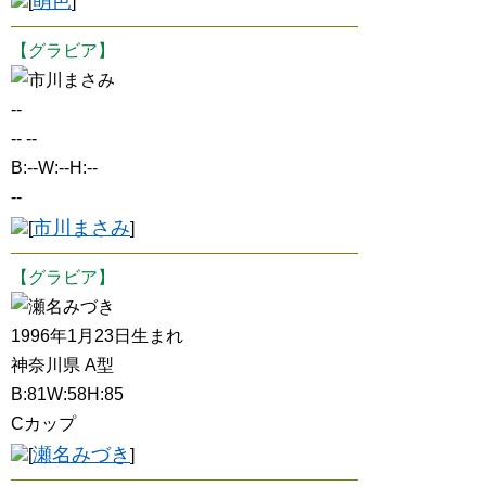
萌芭
[
]
【グラビア】
市川まさみ
--
-- --
B:--W:--H:--
--
市川まさみ
[
]
【グラビア】
瀬名みづき
1996年1月23日生まれ
神奈川県 A型
B:81W:58H:85
Cカップ
瀬名みづき
[
]