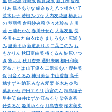
里
樹花凛
寺崎泉
南真菜果
新井梓
香椎
りあ
橋本ありな
緒奈もえ
八ツ橋さい子
荒木レナ
若槻みづな
大内友花里
椿あい
の
琴羽雫
倉科紗央莉
佐々木玲奈
吉川
蓮
三浦わかな
春川せせら
大塩友里
長
谷川モニカ
白衣ゆき
ましろあい
広瀬う
み
里美まゆ
新道ありさ
二葉このみ
も
もかりん
秋田富由美
椿くるみ
鮎原いつ
き
黛ちよ
秋月杏奈
通野未帆
柳田和美
宮益ことは
山下優衣
二階堂あい
櫻井美
保
河音くるみ
神河美音
中山香苗
高千
穂すず
神納花
みなみ愛梨
並木あゆ
秋
葉あかね
戸田エミリ
涼宮のん
桐島綾子
星井笑
白井ゆずか
江奈るり
染谷京香
鈴森るな
姫川ゆうな
月島杏奈
桜木美央