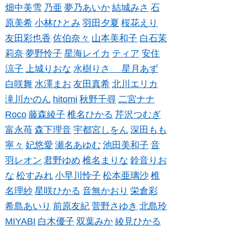
畑中美雪
乃亜
夢乃あいか
結城みさ
石
原美希
小林ひとみ
羽田夕夏
桜花えり
友田彩也香
佐伯奈々
山本美和子
白石茉
莉奈
夢野怜子
星海レイカ
ティア
安住
涼子
上城りおな
水樹りさ
星月あず
白咲舞
水澤まお
友田真希
北川エリカ
滝川かのん
hitomi
秋野千尋
二宮ナナ
Roco
藤森綾子
椎名ひかる
芹沢つむぎ
富永苺
森下理音
宇都宮しをん
深田もも
寧々
妃悠愛
瀬名あゆむ
池田美和子
音
羽レオン
君野ゆめ
椎名まりな
鈴音りお
な
松すみれ
小早川怜子
松本亜璃沙
椎
名理紗
星咲ひかる
音無かおり
栄倉彩
希島あいり
前原友紀
菅野さゆき
北島玲
MIYABI
白木優子
双葉みか
綾見ひかる