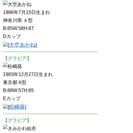
大空あかね
1986年7月15日生まれ
神奈川県 Ａ型
B:85W:58H:87
Dカップ
大空あかね
[
]
【グラビア】
松嶋葵
1983年12月27日生まれ
東京都 A型
B:88W:57H:85
Eカップ
松嶋葵
[
]
【グラビア】
きみかわ結衣