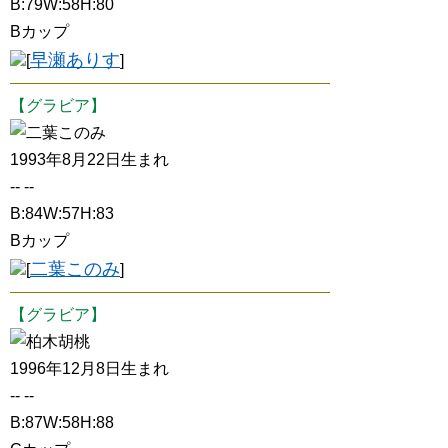
B:79W:58H:80
Bカップ
早瀬ありす
[
]
【グラビア】
二葉このみ
1993年8月22日生まれ
-- --
B:84W:57H:83
Bカップ
二葉このみ
[
]
【グラビア】
柏木胡桃
1996年12月8日生まれ
-- --
B:87W:58H:88