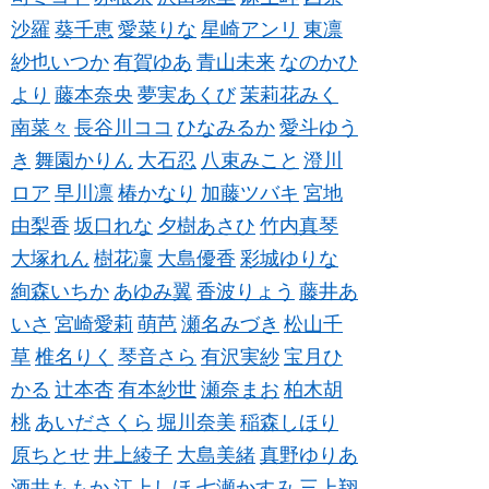
沙羅
葵千恵
愛菜りな
星崎アンリ
東凛
紗也いつか
有賀ゆあ
青山未来
なのかひ
より
藤本奈央
夢実あくび
茉莉花みく
南菜々
長谷川ココ
ひなみるか
愛斗ゆう
き
舞園かりん
大石忍
八束みこと
澄川
ロア
早川凛
椿かなり
加藤ツバキ
宮地
由梨香
坂口れな
夕樹あさひ
竹内真琴
大塚れん
樹花凜
大島優香
彩城ゆりな
絢森いちか
あゆみ翼
香波りょう
藤井あ
いさ
宮崎愛莉
萌芭
瀬名みづき
松山千
草
椎名りく
琴音さら
有沢実紗
宝月ひ
かる
辻本杏
有本紗世
瀬奈まお
柏木胡
桃
あいださくら
堀川奈美
稲森しほり
原ちとせ
井上綾子
大島美緒
真野ゆりあ
酒井ももか
江上しほ
七瀬かすみ
三上翔