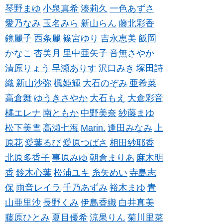
琴野まゆ
小泉真希
湊莉久
一色あずさ
愛乃なみ
玉名みら
新山らん
藤北彩香
鏡麗子
西条麗
篠宮ゆり
吉永恵美
飯岡
かなこ
杏美月
里中亜矢子
音無さやか
清原りょう
早瀬ありす
沢口みき
塚田詩
織
新山沙弥
楓姫輝
大石のぞみ
亜希菜
高倉舞
ゆうきさやか
大石もえ
大倉彩音
橘エレナ
南ともか
中野美奈
紗藤まゆ
松下美雪
高瀬七海
Marin.
逢田みなみ
上
原花
愛葉るび
愛原つばさ
相田紗耶香
北原多香子
事原みゆ
朝倉まりあ
麻木明
香
鈴木心葉
松浦ユキ
糸矢めい
寺島志
保
雨音レイラ
千乃あずみ
裕木まゆ
青
山亜里沙
長野くみ
伊島香織
白井真美
藤原ひとみ
夏目優希
涼果りん
菊川里菜