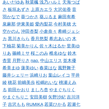
あいだゆあ
秋菜楓
浅乃ハルミ
天海つば
さ
板垣あずさ
上原カエラ
大沢佑香
音
羽かなで
葵つかさ
葵ぶるま
麻田有希
泉麻那
伊東美姫
愛内梨花
今村美穂
大
空かのん
沖田杏梨
小倉奈々
希崎ジェシ
カ
黒川きらら
香月悠梨
希志あいの
木
下柚花
菊美かりん
佐々木はるか
里美ゆ
りあ
篠崎ミサ
桜このみ
椎名ゆな
鈴木
杏里
月野りさ
nao.
中山エリス
並木優
希美まゆ
蓮美ゆい
春菜はな
風野舞子
藤井シェリー
浜崎りお
葉山レイコ
平井
綾
穂花
前嶋美歩
松嶋れいな
桃瀬えみ
る
前田かおり
ましろ杏
やまぐちりく
やまぐちりこ
安田美樹
矢野沙紀
吉川洋
子
吉沢もも
RUMIKA
若菜ひかる
若瀬七