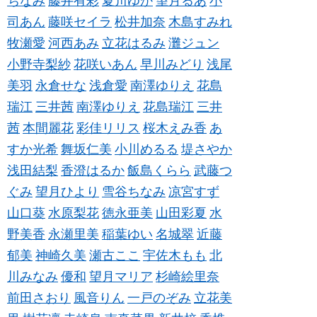
ちなみ
藤井有彩
夏川ゆか
望月るあ
小
司あん
藤咲セイラ
松井加奈
木島すみれ
牧瀬愛
河西あみ
立花はるみ
灘ジュン
小野寺梨紗
花咲いあん
早川みどり
浅尾
美羽
永倉せな
浅倉愛
南澤ゆりえ
花島
瑞江
三井茜
南澤ゆりえ
花島瑞江
三井
茜
本間麗花
彩佳リリス
桜木えみ香
あ
すか光希
舞坂仁美
小川めるる
堤さやか
浅田結梨
香澄はるか
飯島くらら
武藤つ
ぐみ
望月ひより
雪谷ちなみ
凉宮すず
山口葵
水原梨花
徳永亜美
山田彩夏
水
野美香
永瀬里美
稲葉ゆい
名城翠
近藤
郁美
神崎久美
瀬古ここ
宇佐木もも
北
川みなみ
優和
望月マリア
杉崎絵里奈
前田さおり
風音りん
一戸のぞみ
立花美