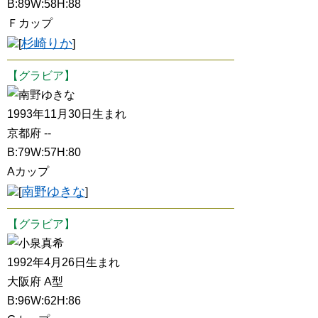
B:89W:58H:88
Ｆカップ
杉崎りか
[
]
【グラビア】
南野ゆきな
1993年11月30日生まれ
京都府 --
B:79W:57H:80
Aカップ
南野ゆきな
[
]
【グラビア】
小泉真希
1992年4月26日生まれ
大阪府 A型
B:96W:62H:86