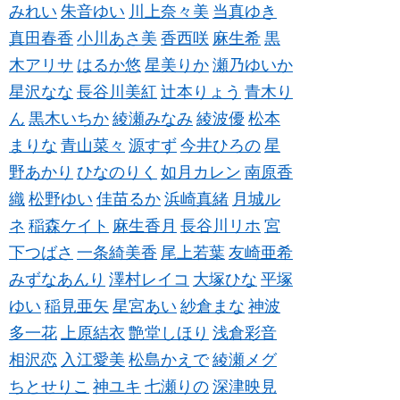
みれい
朱音ゆい
川上奈々美
当真ゆき
真田春香
小川あさ美
香西咲
麻生希
黒
木アリサ
はるか悠
星美りか
瀬乃ゆいか
星沢なな
長谷川美紅
辻本りょう
青木り
ん
黒木いちか
綾瀬みなみ
綾波優
松本
まりな
青山菜々
源すず
今井ひろの
星
野あかり
ひなのりく
如月カレン
南原香
織
松野ゆい
佳苗るか
浜崎真緒
月城ル
ネ
稲森ケイト
麻生香月
長谷川リホ
宮
下つばさ
一条綺美香
尾上若葉
友崎亜希
みずなあんり
澤村レイコ
大塚ひな
平塚
ゆい
稲見亜矢
星宮あい
紗倉まな
神波
多一花
上原結衣
艶堂しほり
浅倉彩音
相沢恋
入江愛美
松島かえで
綾瀬メグ
ちとせりこ
神ユキ
七瀬りの
深津映見