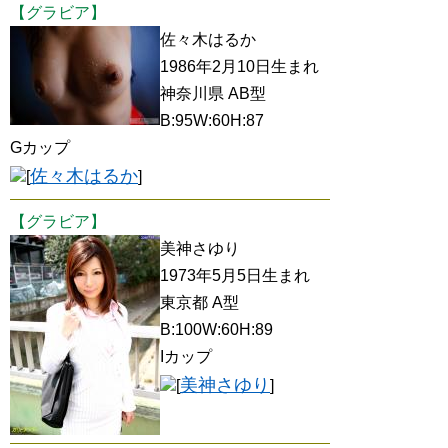
【グラビア】
佐々木はるか
1986年2月10日生まれ
神奈川県 AB型
B:95W:60H:87
Gカップ
佐々木はるか
[
]
【グラビア】
美神さゆり
1973年5月5日生まれ
東京都 A型
B:100W:60H:89
Iカップ
美神さゆり
[
]