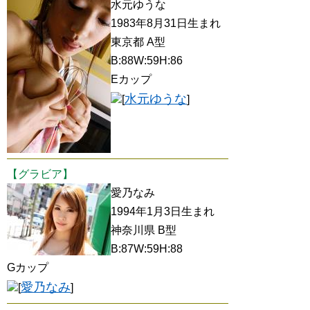
水元ゆうな
1983年8月31日生まれ
東京都 A型
B:88W:59H:86
Eカップ
水元ゆうな
[
]
【グラビア】
愛乃なみ
1994年1月3日生まれ
神奈川県 B型
B:87W:59H:88
Gカップ
愛乃なみ
[
]