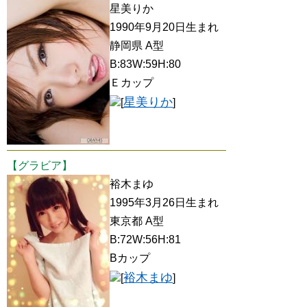
星美りか
1990年9月20日生まれ
静岡県 A型
B:83W:59H:80
Ｅカップ
星美りか
[
]
【グラビア】
裕木まゆ
1995年3月26日生まれ
東京都 A型
B:72W:56H:81
Bカップ
裕木まゆ
[
]