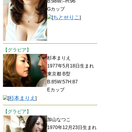
B:98W:--H:96
Gカップ
ちとせりこ
[
]
【グラビア】
杉本まりえ
1977年5月18日生まれ
東京都 B型
B:85W:57H:87
Eカップ
杉本まりえ
[
]
【グラビア】
加山なつこ
1970年12月23日生まれ