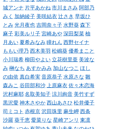
城アンナ
片平あかね
市川まさみ
阿部乃
みく
加納綾子
美咲結衣
辻さき
早坂ひ
とみ
光月夜也
吉岡奈々子
水野葵
森下
麻子
彩美ルリ子
宮崎あや
深田梨菜
柚
月あい
夏希みなみ
瞳れん
西野セイナ
ももい理乃
西木美羽
松嶋葵
優希まこと
小川瑞希
柳田やよい
立花樹里亜
美波な
み
榊なち
あすかみみ
加山なつこ
ほし
の由依
真白希実
音原恭子
水原さな
雛
森みこ
谷田部和沙
上原麻衣
佐々木恋海
沢村麻耶
名取美知子
涼川絢音
美竹すず
黒沢愛
神木さやか
西山あさひ
松井優子
司ミコト
赤根京
沢田珠里
麻生岬
西条
沙羅
葵千恵
愛菜りな
星崎アンリ
東凛
紗也いつか
有賀ゆあ
青山未来
なのかひ