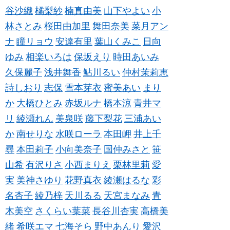
谷沙織
橘梨紗
楠真由美
山下やよい
小
林さとみ
桜田由加里
舞田奈美
菜月アン
ナ
瞳リョウ
安達有里
葉山くみこ
日向
ゆみ
相楽いろは
保坂えり
時田あいみ
久保麗子
浅井舞香
鮎川るい
仲村茉莉恵
詩しおり
志保
雪本芽衣
蜜美あい
まり
か
大橋ひとみ
赤坂ルナ
橋本涼
青井マ
リ
綾瀬れん
美泉咲
藤下梨花
三浦あい
か
南せりな
水咲ローラ
本田岬
井上千
尋
本田莉子
小向美奈子
国仲みさと
笹
山希
有沢りさ
小西まりえ
栗林里莉
愛
実
美神さゆり
花野真衣
綾瀬はるな
彩
名杏子
綾乃梓
天川るる
天宮まなみ
青
木美空
さくらい葉菜
長谷川杏実
高橋美
緒
希咲エマ
七海そら
野中あんり
愛沢