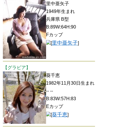
里中亜矢子
1949年生まれ
兵庫県 B型
B:89W:64H:90
Fカップ
里中亜矢子
[
]
【グラビア】
葵千恵
1982年11月30日生まれ
-- --
B:83W:57H:83
Eカップ
葵千恵
[
]