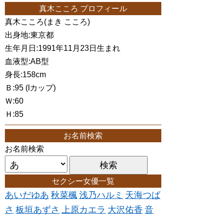
真木こころ プロフィール
真木こころ(まき こころ)
出身地:東京都
生年月日:1991年11月23日生まれ
血液型:AB型
身長:158cm
Ｂ:95 (Iカップ)
Ｗ:60
Ｈ:85
お名前検索
お名前検索
セクシー女優一覧
あいだゆあ
秋菜楓
浅乃ハルミ
天海つば
さ
板垣あずさ
上原カエラ
大沢佑香
音