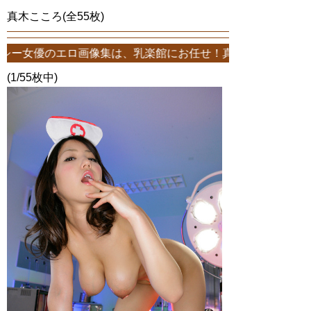
真木こころ(全55枚)
像集は、乳楽館にお任せ！真木こころエロ画像が55枚！このサイトは
(1/55枚中)