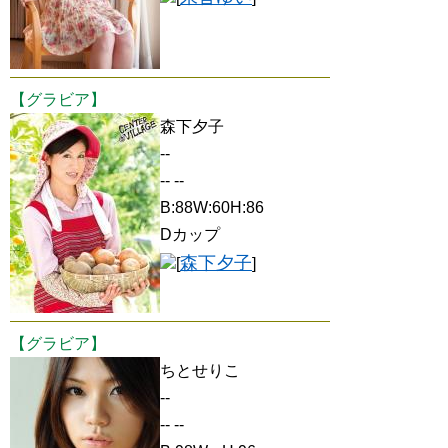
【グラビア】
森下夕子
--
-- --
B:88W:60H:86
Dカップ
森下夕子
[
]
【グラビア】
ちとせりこ
--
-- --