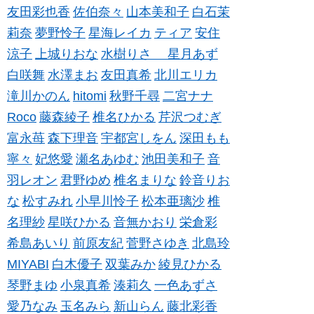
友田彩也香
佐伯奈々
山本美和子
白石茉
莉奈
夢野怜子
星海レイカ
ティア
安住
涼子
上城りおな
水樹りさ
星月あず
白咲舞
水澤まお
友田真希
北川エリカ
滝川かのん
hitomi
秋野千尋
二宮ナナ
Roco
藤森綾子
椎名ひかる
芹沢つむぎ
富永苺
森下理音
宇都宮しをん
深田もも
寧々
妃悠愛
瀬名あゆむ
池田美和子
音
羽レオン
君野ゆめ
椎名まりな
鈴音りお
な
松すみれ
小早川怜子
松本亜璃沙
椎
名理紗
星咲ひかる
音無かおり
栄倉彩
希島あいり
前原友紀
菅野さゆき
北島玲
MIYABI
白木優子
双葉みか
綾見ひかる
琴野まゆ
小泉真希
湊莉久
一色あずさ
愛乃なみ
玉名みら
新山らん
藤北彩香