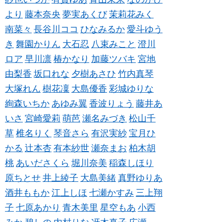
より
藤本奈央
夢実あくび
茉莉花みく
南菜々
長谷川ココ
ひなみるか
愛斗ゆう
き
舞園かりん
大石忍
八束みこと
澄川
ロア
早川凛
椿かなり
加藤ツバキ
宮地
由梨香
坂口れな
夕樹あさひ
竹内真琴
大塚れん
樹花凜
大島優香
彩城ゆりな
絢森いちか
あゆみ翼
香波りょう
藤井あ
いさ
宮崎愛莉
萌芭
瀬名みづき
松山千
草
椎名りく
琴音さら
有沢実紗
宝月ひ
かる
辻本杏
有本紗世
瀬奈まお
柏木胡
桃
あいださくら
堀川奈美
稲森しほり
原ちとせ
井上綾子
大島美緒
真野ゆりあ
酒井ももか
江上しほ
七瀬かすみ
三上翔
子
七原あかり
青木美里
星空もあ
小西