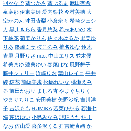
羽かなで
葵つかさ
葵ぶるま
麻田有希
泉麻那
伊東美姫
愛内梨花
今村美穂
大
空かのん
沖田杏梨
小倉奈々
希崎ジェシ
カ
黒川きらら
香月悠梨
希志あいの
木
下柚花
菊美かりん
佐々木はるか
里美ゆ
りあ
篠崎ミサ
桜このみ
椎名ゆな
鈴木
杏里
月野りさ
nao.
中山エリス
並木優
希美まゆ
蓮美ゆい
春菜はな
風野舞子
藤井シェリー
浜崎りお
葉山レイコ
平井
綾
穂花
前嶋美歩
松嶋れいな
桃瀬えみ
る
前田かおり
ましろ杏
やまぐちりく
やまぐちりこ
安田美樹
矢野沙紀
吉川洋
子
吉沢もも
RUMIKA
若菜ひかる
若瀬七
海
芹沢ゆい
小島みなみ
琥珀うた
鮎川
なお
佐山愛
喜多沢くるす
吉崎直緒
か