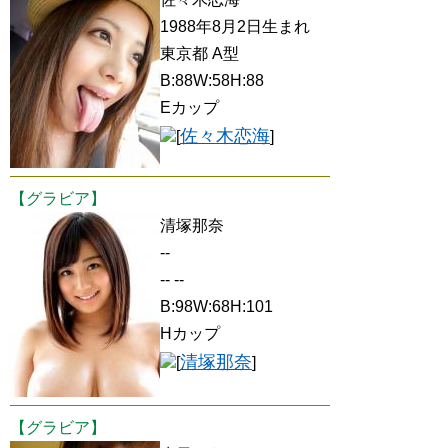
1988年8月2日生まれ
東京都 A型
B:88W:58H:88
Eカップ
佐々木恋海
[
]
【グラビア】
清塚那奈
--
-- --
B:98W:68H:101
Hカップ
清塚那奈
[
]
【グラビア】