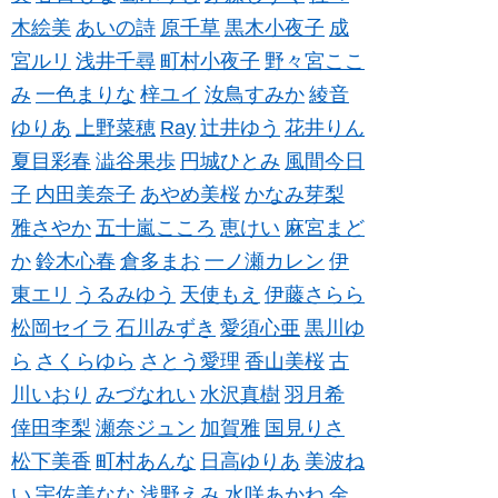
木絵美
あいの詩
原千草
黒木小夜子
成
宮ルリ
浅井千尋
町村小夜子
野々宮ここ
み
一色まりな
梓ユイ
汝鳥すみか
綾音
ゆりあ
上野菜穂
Ray
辻井ゆう
花井りん
夏目彩春
澁谷果歩
円城ひとみ
風間今日
子
内田美奈子
あやめ美桜
かなみ芽梨
雅さやか
五十嵐こころ
恵けい
麻宮まど
か
鈴木心春
倉多まお
一ノ瀬カレン
伊
東エリ
うるみゆう
天使もえ
伊藤さらら
松岡セイラ
石川みずき
愛須心亜
黒川ゆ
ら
さくらゆら
さとう愛理
香山美桜
古
川いおり
みづなれい
水沢真樹
羽月希
倖田李梨
瀬奈ジュン
加賀雅
国見りさ
松下美香
町村あんな
日高ゆりあ
美波ね
い
宇佐美なな
浅野えみ
水咲あかね
金