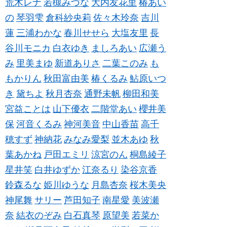
荒木レナ
若槻みづな
大内友花里
椿あい
の
琴羽雫
倉科紗央莉
佐々木玲奈
吉川
蓮
三浦わかな
春川せせら
大塩友里
長
谷川モニカ
白衣ゆき
ましろあい
広瀬う
み
里美まゆ
新道ありさ
二葉このみ
も
もかりん
秋田富由美
椿くるみ
鮎原いつ
き
黛ちよ
秋月杏奈
通野未帆
柳田和美
宮益ことは
山下優衣
二階堂あい
櫻井美
保
河音くるみ
神河美音
中山香苗
高千
穂すず
神納花
みなみ愛梨
並木あゆ
秋
葉あかね
戸田エミリ
涼宮のん
桐島綾子
星井笑
白井ゆずか
江奈るり
染谷京香
鈴森るな
姫川ゆうな
月島杏奈
桜木美央
神尾舞
サリー
芦田知子
南星愛
美波瀬
奈
結衣のぞみ
白石真琴
原望美
若菜か