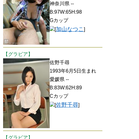
神奈川県 --
B:97W:65H:98
Gカップ
加山なつこ
[
]
【グラビア】
佐野千尋
1993年6月5日生まれ
愛媛県 --
B:83W:62H:89
Cカップ
佐野千尋
[
]
【グラビア】