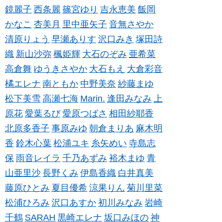
鏡麗子
西条麗
篠宮ゆり
吉永恵美
飯岡
かなこ
杏美月
里中亜矢子
音無さやか
清原りょう
早瀬ありす
沢口みき
塚田詩
織
新山沙弥
楓姫輝
大石のぞみ
亜希菜
高倉舞
ゆうきさやか
大石もえ
大倉彩音
橘エレナ
南ともか
中野美奈
紗藤まゆ
松下美雪
高瀬七海
Marin.
逢田みなみ
上
原花
愛葉るび
愛原つばさ
相田紗耶香
北原多香子
事原みゆ
朝倉まりあ
麻木明
香
鈴木心葉
松浦ユキ
糸矢めい
寺島志
保
雨音レイラ
千乃あずみ
裕木まゆ
青
山亜里沙
長野くみ
伊島香織
白井真美
藤原ひとみ
夏目優希
涼果りん
菊川里菜
松浦ひろみ
沢口あすか
初川みなみ
岩崎
千鶴
SARAH
黒崎エレナ
坂口みほの
神