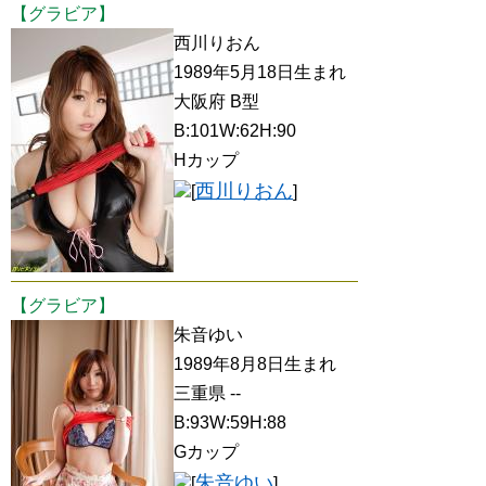
【グラビア】
西川りおん
1989年5月18日生まれ
大阪府 B型
B:101W:62H:90
Hカップ
西川りおん
[
]
【グラビア】
朱音ゆい
1989年8月8日生まれ
三重県 --
B:93W:59H:88
Gカップ
朱音ゆい
[
]