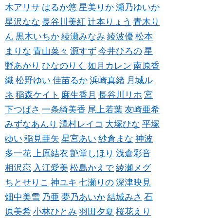
木アリサ
はるか悠
星美りか
瀬乃ゆいか
星沢なな
長谷川美紅
辻本りょう
青木り
ん
黒木いちか
綾瀬みなみ
綾波優
松本
まりな
青山菜々
源すず
今井ひろの
星
野あかり
ひなのりく
如月カレン
南原香
織
松野ゆい
佳苗るか
浜崎真緒
月城ル
ネ
稲森ケイト
麻生香月
長谷川リホ
宮
下つばさ
一条綺美香
尾上若葉
友崎亜希
みずなあんり
澤村レイコ
大塚ひな
平塚
ゆい
稲見亜矢
星宮あい
紗倉まな
神波
多一花
上原結衣
艶堂しほり
浅倉彩音
相沢恋
入江愛美
松島かえで
綾瀬メグ
ちとせりこ
神ユキ
七瀬りの
深津映見
畑中美雪
乃亜
夢乃あいか
結城みさ
石
原美希
小林ひとみ
羽田夕夏
桜花えり