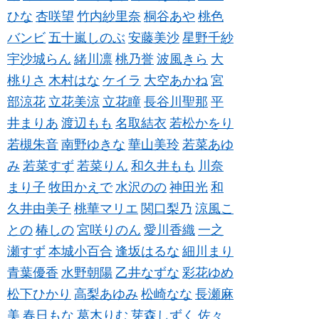
ひな
杏咲望
竹内紗里奈
桐谷あや
桃色
バンビ
五十嵐しのぶ
安藤美沙
星野千紗
宇沙城らん
緒川凛
桃乃誉
波風きら
大
桃りさ
木村はな
ケイラ
大空あかね
宮
部涼花
立花美涼
立花瞳
長谷川聖那
平
井まりあ
渡辺もも
名取結衣
若松かをり
若槻朱音
南野ゆきな
華山美玲
若菜あゆ
み
若菜すず
若菜りん
和久井もも
川奈
まり子
牧田かえで
水沢のの
神田光
和
久井由美子
桃華マリエ
関口梨乃
涼風こ
との
椿しの
宮咲りのん
愛川香織
一之
瀬すず
本城小百合
逢坂はるな
細川まり
青葉優香
水野朝陽
乙井なずな
彩花ゆめ
松下ひかり
高梨あゆみ
松崎なな
長瀬麻
美
春日もな
葛木りむ
芽森しずく
佐々