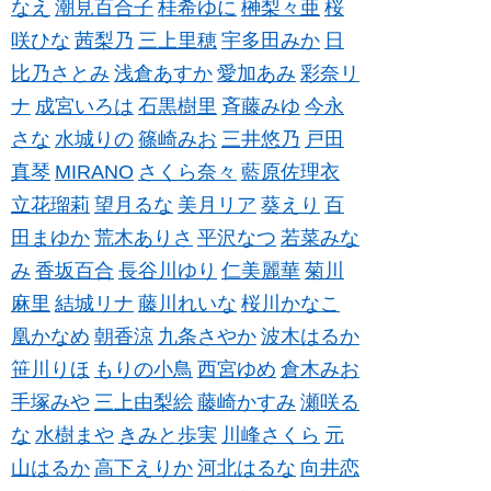
なえ
潮見百合子
桂希ゆに
榊梨々亜
桜
咲ひな
茜梨乃
三上里穂
宇多田みか
日
比乃さとみ
浅倉あすか
愛加あみ
彩奈リ
ナ
成宮いろは
石黒樹里
斉藤みゆ
今永
さな
水城りの
篠崎みお
三井悠乃
戸田
真琴
MIRANO
さくら奈々
藍原佐理衣
立花瑠莉
望月るな
美月リア
葵えり
百
田まゆか
荒木ありさ
平沢なつ
若菜みな
み
香坂百合
長谷川ゆり
仁美麗華
菊川
麻里
結城リナ
藤川れいな
桜川かなこ
凰かなめ
朝香涼
九条さやか
波木はるか
笹川りほ
もりの小鳥
西宮ゆめ
倉木みお
手塚みや
三上由梨絵
藤崎かすみ
瀬咲る
な
水樹まや
きみと歩実
川峰さくら
元
山はるか
高下えりか
河北はるな
向井恋