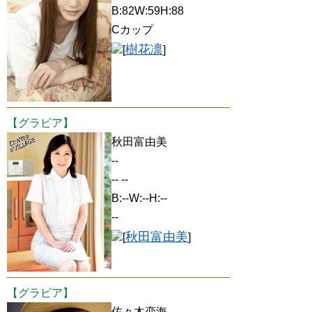
B:82W:59H:88
Cカップ
樹花凛
[
]
【グラビア】
秋田富由美
--
-- --
B:--W:--H:--
--
秋田富由美
[
]
【グラビア】
佐々木恋海