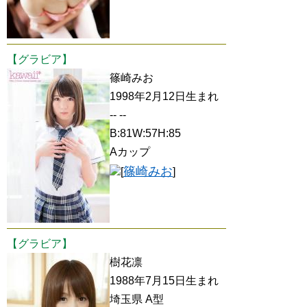
【グラビア】
篠崎みお
1998年2月12日生まれ
-- --
B:81W:57H:85
Aカップ
篠崎みお
[
]
【グラビア】
樹花凛
1988年7月15日生まれ
埼玉県 A型