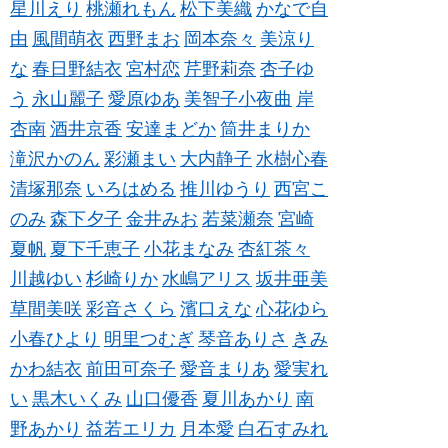
星川えり
桃瀬れもん
松下美織
かなで自
由
風間萌衣
西野まお
岡本奈々
美涼り
な
春日野結衣
宮村恋
芹野莉奈
杏子ゆ
う
永山麗子
愛原ゆあ
美智子小夜曲
岸
杏南
酒井京香
安達まどか
筒井まりか
滝沢かのん
彩瀬まい
大内静子
水樹心春
清塚那奈
いろはめる
推川ゆうり
西宮こ
のみ
森下夕子
金井みお
若菜瀬奈
宮崎
夏帆
夏下千恵子
小花まなみ
杏紅茶々
川越ゆい
杉崎りか
水嶋アリス
坂井亜美
草間美咲
彩音さくら
濱口えな
心花ゆら
小春ひより
明里つむぎ
琴音ありさ
きみ
かわ結衣
前田可奈子
愛音まりあ
愛実れ
い
黒木いくみ
山口優香
夏川あかり
南
野あかり
益若エリカ
月本愛
白石すみれ