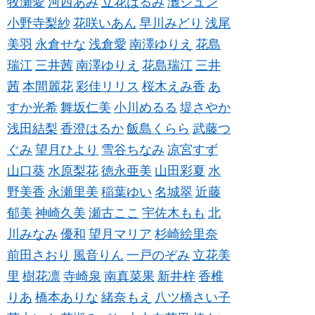
牧瀬愛
河西あみ
立花はるみ
灘ジュン
小野寺梨紗
花咲いあん
早川みどり
浅尾
美羽
永倉せな
浅倉愛
南澤ゆりえ
花島
瑞江
三井茜
南澤ゆりえ
花島瑞江
三井
茜
本間麗花
彩佳リリス
桜木えみ香
あ
すか光希
舞坂仁美
小川めるる
堤さやか
浅田結梨
香澄はるか
飯島くらら
武藤つ
ぐみ
望月ひより
雪谷ちなみ
凉宮すず
山口葵
水原梨花
徳永亜美
山田彩夏
水
野美香
永瀬里美
稲葉ゆい
名城翠
近藤
郁美
神崎久美
瀬古ここ
宇佐木もも
北
川みなみ
優和
望月マリア
杉崎絵里奈
前田さおり
風音りん
一戸のぞみ
立花美
里
樹花凛
寺崎泉
南真菜果
新井梓
香椎
りあ
橋本ありな
緒奈もえ
八ツ橋さい子