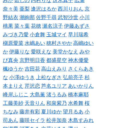
みか
碧しの
内村りな
冴木真子
広瀬
奈々美
亜梨
逢沢はるか
西川りおん
京
野結衣
潮絢那
佐野千尋
武智沙世
小川
桃果
菜々葉
花穂
瀬名涼子
伊藤あずさ
みづき乃愛
小倉舞
玉城マイ
早川瑞希
槇原愛菜
水嶋あい
穂村さやか
高嶋ゆい
か
伊藤りな
愛咲えな
美堂かなえ
みや
び真央
京野明日香
都盛星空
神木優愛
楓ゆうか
吉田花
高山えみり
さくらあき
な
小澤ゆうき
上松なぎさ
弘前亮子
杉
本まりえ
芹沢恋
芦名ユリア
あいかりん
峰岸ふじこ
大島薫
渚うるみ
橋本麻耶
工藤美紗
天音りん
和泉紫乃
水希舞
桜
ちなみ
藤井有彩
夏川ゆか
望月るあ
小
司あん
藤咲セイラ
松井加奈
木島すみれ