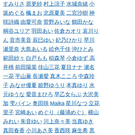
すみりさ
原更紗
村上涼子
水城奈緒
小
坂めぐる
楓まお
北原夏美
二宮沙樹
神
咲詩織
由愛可奈
菅野みいな
鶴田かな
桐谷ユリア
羽田あい
佐倉カオリ
哀川り
ん
音市美音
辰巳ゆい
妃乃ひかり
早川
瀬里奈
大島あいる
絵色千佳
沖ひとみ
範田紗々
白戸もも
稲森琴
小倉ゆず
高
井桃
前田陽菜
佳山三花
夏目ナナ
瀬名
一花
平山薫
長瀬愛
真木こころ
中森玲
子
みなせ優夏
姫野ゆうり
本真ゆり
水
元ゆうな
愛音まひろ
早乙女らぶ
大沢美
加
雫パイン
奥田咲
Maika
星川なつ
立花
里子
宮崎あい
めぐり（藤浦めぐ）
横山
みれい
朱音ゆい
川上奈々美
当真ゆき
真田春香
小川あさ美
香西咲
麻生希
黒