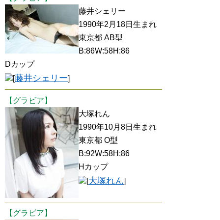
藤井シェリー
1990年2月18日生まれ
東京都 AB型
B:86W:58H:86
Dカップ
藤井シェリー
[
]
【グラビア】
大塚れん
1990年10月8日生まれ
東京都 O型
B:92W:58H:86
Hカップ
大塚れん
[
]
【グラビア】