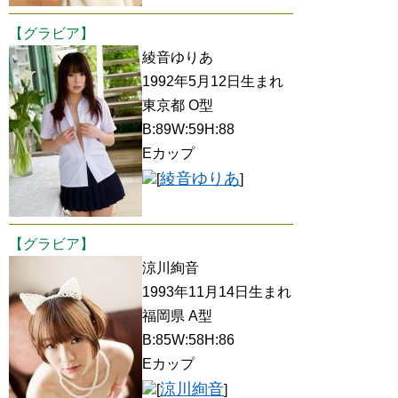
【グラビア】
綾音ゆりあ
1992年5月12日生まれ
東京都 O型
B:89W:59H:88
Eカップ
綾音ゆりあ
[
]
【グラビア】
涼川絢音
1993年11月14日生まれ
福岡県 A型
B:85W:58H:86
Eカップ
涼川絢音
[
]