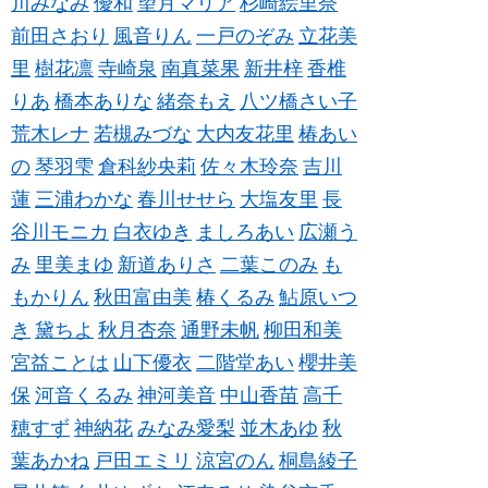
川みなみ
優和
望月マリア
杉崎絵里奈
前田さおり
風音りん
一戸のぞみ
立花美
里
樹花凛
寺崎泉
南真菜果
新井梓
香椎
りあ
橋本ありな
緒奈もえ
八ツ橋さい子
荒木レナ
若槻みづな
大内友花里
椿あい
の
琴羽雫
倉科紗央莉
佐々木玲奈
吉川
蓮
三浦わかな
春川せせら
大塩友里
長
谷川モニカ
白衣ゆき
ましろあい
広瀬う
み
里美まゆ
新道ありさ
二葉このみ
も
もかりん
秋田富由美
椿くるみ
鮎原いつ
き
黛ちよ
秋月杏奈
通野未帆
柳田和美
宮益ことは
山下優衣
二階堂あい
櫻井美
保
河音くるみ
神河美音
中山香苗
高千
穂すず
神納花
みなみ愛梨
並木あゆ
秋
葉あかね
戸田エミリ
涼宮のん
桐島綾子