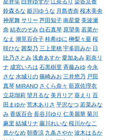
星井笑
白井ゆずか
江奈るり
染谷京香
鈴森るな
姫川ゆうな
月島杏奈
桜木美央
神尾舞
サリー
芦田知子
南星愛
美波瀬
奈
結衣のぞみ
白石真琴
原望美
若菜か
なえ
潮見百合子
桂希ゆに
榊梨々亜
桜
咲ひな
茜梨乃
三上里穂
宇多田みか
日
比乃さとみ
浅倉あすか
愛加あみ
彩奈リ
ナ
成宮いろは
石黒樹里
斉藤みゆ
今永
さな
水城りの
篠崎みお
三井悠乃
戸田
真琴
MIRANO
さくら奈々
藍原佐理衣
立花瑠莉
望月るな
美月リア
葵えり
百
田まゆか
荒木ありさ
平沢なつ
若菜みな
み
香坂百合
長谷川ゆり
仁美麗華
菊川
麻里
結城リナ
藤川れいな
桜川かなこ
凰かなめ
朝香涼
九条さやか
波木はるか