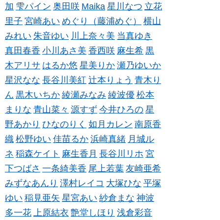
加
雫パイン
奥田咲
Maika
星川なつ
立花
里子
宮崎あい
めぐり（藤浦めぐ）
横山
みれい
朱音ゆい
川上奈々美
当真ゆき
真田春香
小川あさ美
香西咲
麻生希
黒
木アリサ
はるか悠
星美りか
瀬乃ゆいか
星沢なな
長谷川美紅
辻本りょう
青木り
ん
黒木いちか
綾瀬みなみ
綾波優
松本
まりな
青山菜々
源すず
今井ひろの
星
野あかり
ひなのりく
如月カレン
南原香
織
松野ゆい
佳苗るか
浜崎真緒
月城ル
ネ
稲森ケイト
麻生香月
長谷川リホ
宮
下つばさ
一条綺美香
尾上若葉
友崎亜希
みずなあんり
澤村レイコ
大塚ひな
平塚
ゆい
稲見亜矢
星宮あい
紗倉まな
神波
多一花
上原結衣
艶堂しほり
浅倉彩音