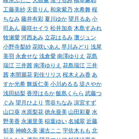
峰岸ふじこ
大島薫
渚うるみ
橋本麻耶
工藤美紗
天音りん
和泉紫乃
水希舞
桜
ちなみ
藤井有彩
夏川ゆか
望月るあ
小
司あん
藤咲セイラ
松井加奈
木島すみれ
牧瀬愛
河西あみ
立花はるみ
灘ジュン
小野寺梨紗
花咲いあん
早川みどり
浅尾
美羽
永倉せな
浅倉愛
南澤ゆりえ
花島
瑞江
三井茜
南澤ゆりえ
花島瑞江
三井
茜
本間麗花
彩佳リリス
桜木えみ香
あ
すか光希
舞坂仁美
小川めるる
堤さやか
浅田結梨
香澄はるか
飯島くらら
武藤つ
ぐみ
望月ひより
雪谷ちなみ
凉宮すず
山口葵
水原梨花
徳永亜美
山田彩夏
水
野美香
永瀬里美
稲葉ゆい
名城翠
近藤
郁美
神崎久美
瀬古ここ
宇佐木もも
北