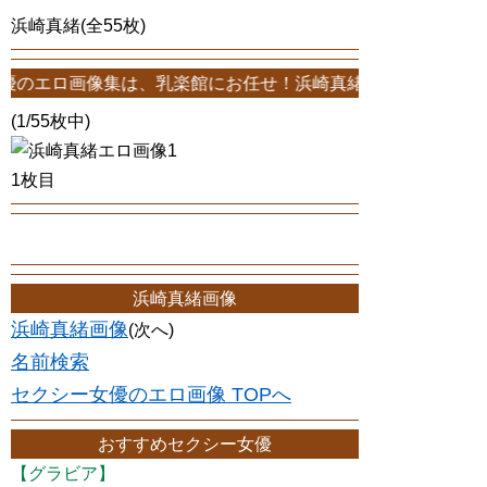
浜崎真緒(全55枚)
集は、乳楽館にお任せ！浜崎真緒エロ画像が55枚！このサイトは、浜
(1/55枚中)
1枚目
浜崎真緒画像
浜崎真緒画像
(次へ)
名前検索
セクシー女優のエロ画像 TOPへ
おすすめセクシー女優
【グラビア】