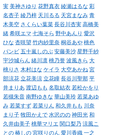
実
美神さゆり
花野真衣
綾瀬はるな
彩
名杏子
綾乃梓
天川るる
天宮まなみ
青
木美空
さくらい葉菜
長谷川杏実
高橋美
緒
希咲エマ
七海そら
野中あんり
愛沢
ひな
杏咲望
竹内紗里奈
桐谷あや
桃色
バンビ
五十嵐しのぶ
安藤美沙
星野千紗
宇沙城らん
緒川凛
桃乃誉
波風きら
大
桃りさ
木村はな
ケイラ
大空あかね
宮
部涼花
立花美涼
立花瞳
長谷川聖那
平
井まりあ
渡辺もも
名取結衣
若松かをり
若槻朱音
南野ゆきな
華山美玲
若菜あゆ
み
若菜すず
若菜りん
和久井もも
川奈
まり子
牧田かえで
水沢のの
神田光
和
久井由美子
桃華マリエ
関口梨乃
涼風こ
との
椿しの
宮咲りのん
愛川香織
一之