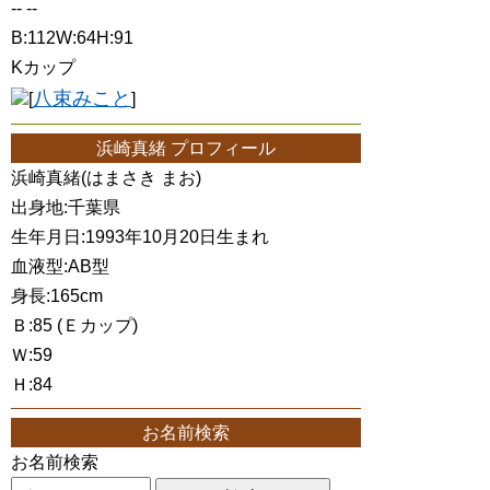
-- --
B:112W:64H:91
Kカップ
八束みこと
[
]
浜崎真緒 プロフィール
浜崎真緒(はまさき まお)
出身地:千葉県
生年月日:1993年10月20日生まれ
血液型:AB型
身長:165cm
Ｂ:85 (Ｅカップ)
Ｗ:59
Ｈ:84
お名前検索
お名前検索