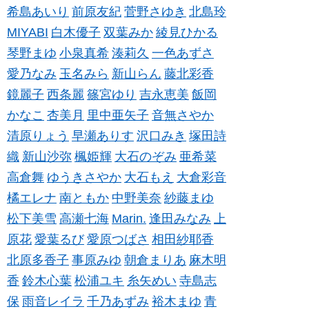
希島あいり
前原友紀
菅野さゆき
北島玲
MIYABI
白木優子
双葉みか
綾見ひかる
琴野まゆ
小泉真希
湊莉久
一色あずさ
愛乃なみ
玉名みら
新山らん
藤北彩香
鏡麗子
西条麗
篠宮ゆり
吉永恵美
飯岡
かなこ
杏美月
里中亜矢子
音無さやか
清原りょう
早瀬ありす
沢口みき
塚田詩
織
新山沙弥
楓姫輝
大石のぞみ
亜希菜
高倉舞
ゆうきさやか
大石もえ
大倉彩音
橘エレナ
南ともか
中野美奈
紗藤まゆ
松下美雪
高瀬七海
Marin.
逢田みなみ
上
原花
愛葉るび
愛原つばさ
相田紗耶香
北原多香子
事原みゆ
朝倉まりあ
麻木明
香
鈴木心葉
松浦ユキ
糸矢めい
寺島志
保
雨音レイラ
千乃あずみ
裕木まゆ
青