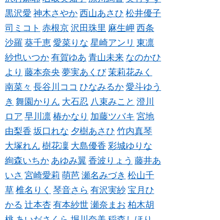
黒沢愛
神木さやか
西山あさひ
松井優子
司ミコト
赤根京
沢田珠里
麻生岬
西条
沙羅
葵千恵
愛菜りな
星崎アンリ
東凛
紗也いつか
有賀ゆあ
青山未来
なのかひ
より
藤本奈央
夢実あくび
茉莉花みく
南菜々
長谷川ココ
ひなみるか
愛斗ゆう
き
舞園かりん
大石忍
八束みこと
澄川
ロア
早川凛
椿かなり
加藤ツバキ
宮地
由梨香
坂口れな
夕樹あさひ
竹内真琴
大塚れん
樹花凜
大島優香
彩城ゆりな
絢森いちか
あゆみ翼
香波りょう
藤井あ
いさ
宮崎愛莉
萌芭
瀬名みづき
松山千
草
椎名りく
琴音さら
有沢実紗
宝月ひ
かる
辻本杏
有本紗世
瀬奈まお
柏木胡
桃
あいださくら
堀川奈美
稲森しほり