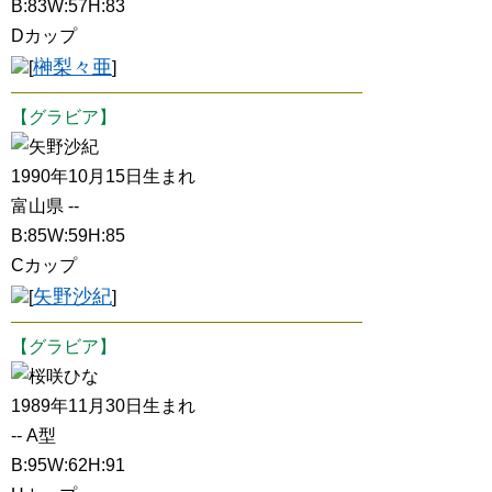
B:83W:57H:83
Dカップ
榊梨々亜
[
]
【グラビア】
矢野沙紀
1990年10月15日生まれ
富山県 --
B:85W:59H:85
Cカップ
矢野沙紀
[
]
【グラビア】
桜咲ひな
1989年11月30日生まれ
-- A型
B:95W:62H:91