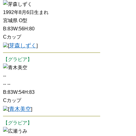
芽森しずく
1992年8月6日生まれ
宮城県 O型
B:83W:56H:80
Cカップ
芽森しずく
[
]
【グラビア】
青木美空
--
-- --
B:83W:54H:83
Cカップ
青木美空
[
]
【グラビア】
広瀬うみ