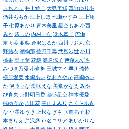
原ちとせ
井上綾子
大島美緒
真野ゆりあ
酒井ももか
江上しほ
七瀬かすみ
三上翔
子
七原あかり
青木美里
星空もあ
小西
みか
碧しの
内村りな
冴木真子
広瀬
奈々美
亜梨
逢沢はるか
西川りおん
京
野結衣
潮絢那
佐野千尋
武智沙世
小川
桃果
菜々葉
花穂
瀬名涼子
伊藤あずさ
みづき乃愛
小倉舞
玉城マイ
早川瑞希
槇原愛菜
水嶋あい
穂村さやか
高嶋ゆい
か
伊藤りな
愛咲えな
美堂かなえ
みや
び真央
京野明日香
都盛星空
神木優愛
楓ゆうか
吉田花
高山えみり
さくらあき
な
小澤ゆうき
上松なぎさ
弘前亮子
杉
本まりえ
芹沢恋
芦名ユリア
あいかりん