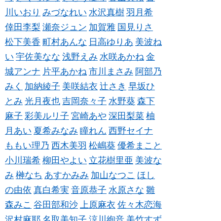
川いおり
みづなれい
水沢真樹
羽月希
倖田李梨
瀬奈ジュン
加賀雅
国見りさ
松下美香
町村あんな
日高ゆりあ
美波ね
い
宇佐美なな
浅野えみ
水咲あかね
金
城アンナ
片平あかね
市川まさみ
阿部乃
みく
加納綾子
美咲結衣
辻さき
早坂ひ
とみ
光月夜也
吉岡奈々子
水野葵
森下
麻子
彩美ルリ子
宮崎あや
深田梨菜
柚
月あい
夏希みなみ
瞳れん
西野セイナ
ももい理乃
西木美羽
松嶋葵
優希まこと
小川瑞希
柳田やよい
立花樹里亜
美波な
み
榊なち
あすかみみ
加山なつこ
ほし
の由依
真白希実
音原恭子
水原さな
雛
森みこ
谷田部和沙
上原麻衣
佐々木恋海
沢村麻耶
名取美知子
涼川絢音
美竹すず