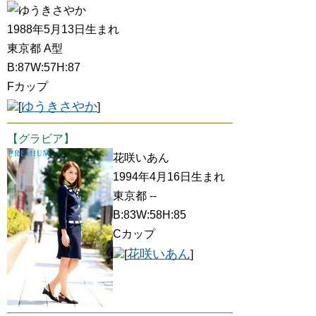
ゆうきさやか
1988年5月13日生まれ
東京都 A型
B:87W:57H:87
Fカップ
ゆうきさやか
[
]
【グラビア】
花咲いあん
1994年4月16日生まれ
東京都 --
B:83W:58H:85
Cカップ
花咲いあん
[
]