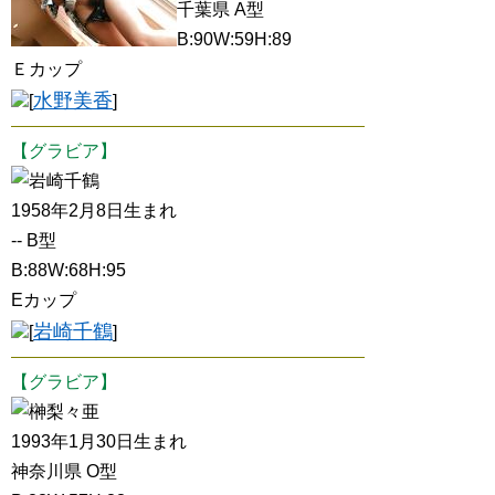
千葉県 A型
B:90W:59H:89
Ｅカップ
水野美香
[
]
【グラビア】
岩崎千鶴
1958年2月8日生まれ
-- B型
B:88W:68H:95
Eカップ
岩崎千鶴
[
]
【グラビア】
榊梨々亜
1993年1月30日生まれ
神奈川県 O型