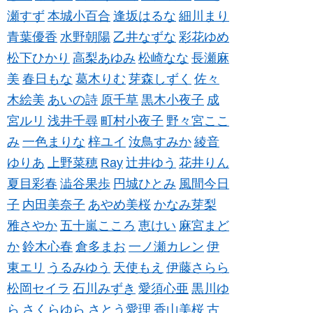
瀬すず
本城小百合
逢坂はるな
細川まり
青葉優香
水野朝陽
乙井なずな
彩花ゆめ
松下ひかり
高梨あゆみ
松崎なな
長瀬麻
美
春日もな
葛木りむ
芽森しずく
佐々
木絵美
あいの詩
原千草
黒木小夜子
成
宮ルリ
浅井千尋
町村小夜子
野々宮ここ
み
一色まりな
梓ユイ
汝鳥すみか
綾音
ゆりあ
上野菜穂
Ray
辻井ゆう
花井りん
夏目彩春
澁谷果歩
円城ひとみ
風間今日
子
内田美奈子
あやめ美桜
かなみ芽梨
雅さやか
五十嵐こころ
恵けい
麻宮まど
か
鈴木心春
倉多まお
一ノ瀬カレン
伊
東エリ
うるみゆう
天使もえ
伊藤さらら
松岡セイラ
石川みずき
愛須心亜
黒川ゆ
ら
さくらゆら
さとう愛理
香山美桜
古