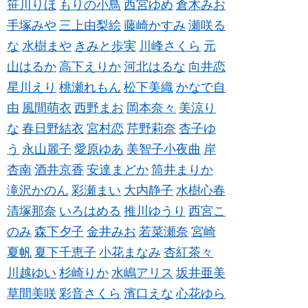
笹川りほ
もりの小鳥
西宮ゆめ
倉木みお
手塚みや
三上由梨絵
藤崎かすみ
瀬咲る
な
水樹まや
きみと歩実
川峰さくら
元
山はるか
高下えりか
河北はるな
向井恋
星川えり
桃瀬れもん
松下美織
かなで自
由
風間萌衣
西野まお
岡本奈々
美涼り
な
春日野結衣
宮村恋
芹野莉奈
杏子ゆ
う
永山麗子
愛原ゆあ
美智子小夜曲
岸
杏南
酒井京香
安達まどか
筒井まりか
滝沢かのん
彩瀬まい
大内静子
水樹心春
清塚那奈
いろはめる
推川ゆうり
西宮こ
のみ
森下夕子
金井みお
若菜瀬奈
宮崎
夏帆
夏下千恵子
小花まなみ
杏紅茶々
川越ゆい
杉崎りか
水嶋アリス
坂井亜美
草間美咲
彩音さくら
濱口えな
心花ゆら