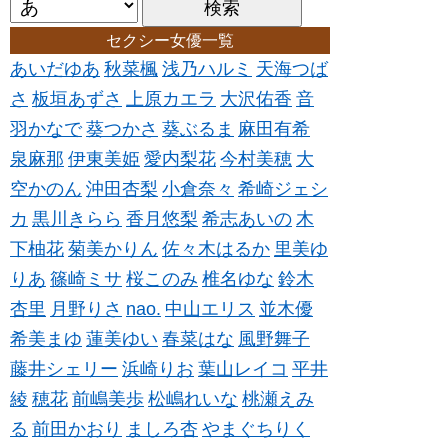
セクシー女優一覧
あいだゆあ
秋菜楓
浅乃ハルミ
天海つば
さ
板垣あずさ
上原カエラ
大沢佑香
音
羽かなで
葵つかさ
葵ぶるま
麻田有希
泉麻那
伊東美姫
愛内梨花
今村美穂
大
空かのん
沖田杏梨
小倉奈々
希崎ジェシ
カ
黒川きらら
香月悠梨
希志あいの
木
下柚花
菊美かりん
佐々木はるか
里美ゆ
りあ
篠崎ミサ
桜このみ
椎名ゆな
鈴木
杏里
月野りさ
nao.
中山エリス
並木優
希美まゆ
蓮美ゆい
春菜はな
風野舞子
藤井シェリー
浜崎りお
葉山レイコ
平井
綾
穂花
前嶋美歩
松嶋れいな
桃瀬えみ
る
前田かおり
ましろ杏
やまぐちりく