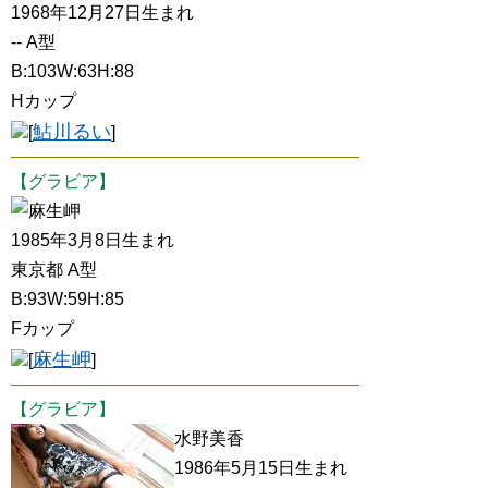
1968年12月27日生まれ
-- A型
B:103W:63H:88
Hカップ
鮎川るい
[
]
【グラビア】
麻生岬
1985年3月8日生まれ
東京都 A型
B:93W:59H:85
Fカップ
麻生岬
[
]
【グラビア】
水野美香
1986年5月15日生まれ