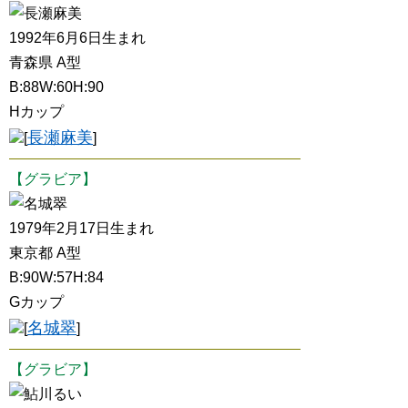
長瀬麻美
1992年6月6日生まれ
青森県 A型
B:88W:60H:90
Hカップ
長瀬麻美
[
]
【グラビア】
名城翠
1979年2月17日生まれ
東京都 A型
B:90W:57H:84
Gカップ
名城翠
[
]
【グラビア】
鮎川るい