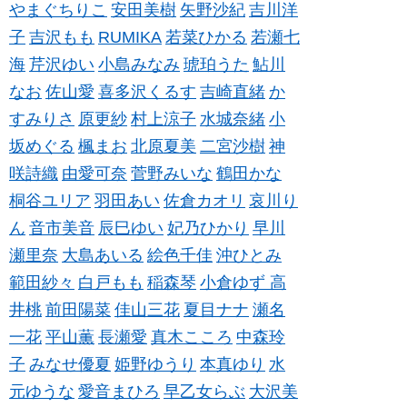
やまぐちりこ
安田美樹
矢野沙紀
吉川洋
子
吉沢もも
RUMIKA
若菜ひかる
若瀬七
海
芹沢ゆい
小島みなみ
琥珀うた
鮎川
なお
佐山愛
喜多沢くるす
吉崎直緒
か
すみりさ
原更紗
村上涼子
水城奈緒
小
坂めぐる
楓まお
北原夏美
二宮沙樹
神
咲詩織
由愛可奈
菅野みいな
鶴田かな
桐谷ユリア
羽田あい
佐倉カオリ
哀川り
ん
音市美音
辰巳ゆい
妃乃ひかり
早川
瀬里奈
大島あいる
絵色千佳
沖ひとみ
範田紗々
白戸もも
稲森琴
小倉ゆず
高
井桃
前田陽菜
佳山三花
夏目ナナ
瀬名
一花
平山薫
長瀬愛
真木こころ
中森玲
子
みなせ優夏
姫野ゆうり
本真ゆり
水
元ゆうな
愛音まひろ
早乙女らぶ
大沢美