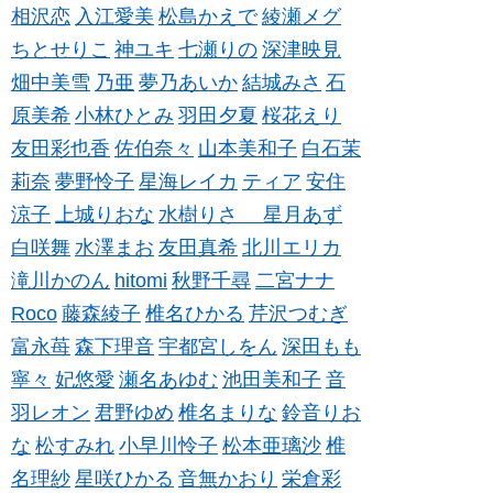
相沢恋
入江愛美
松島かえで
綾瀬メグ
ちとせりこ
神ユキ
七瀬りの
深津映見
畑中美雪
乃亜
夢乃あいか
結城みさ
石
原美希
小林ひとみ
羽田夕夏
桜花えり
友田彩也香
佐伯奈々
山本美和子
白石茉
莉奈
夢野怜子
星海レイカ
ティア
安住
涼子
上城りおな
水樹りさ
星月あず
白咲舞
水澤まお
友田真希
北川エリカ
滝川かのん
hitomi
秋野千尋
二宮ナナ
Roco
藤森綾子
椎名ひかる
芹沢つむぎ
富永苺
森下理音
宇都宮しをん
深田もも
寧々
妃悠愛
瀬名あゆむ
池田美和子
音
羽レオン
君野ゆめ
椎名まりな
鈴音りお
な
松すみれ
小早川怜子
松本亜璃沙
椎
名理紗
星咲ひかる
音無かおり
栄倉彩