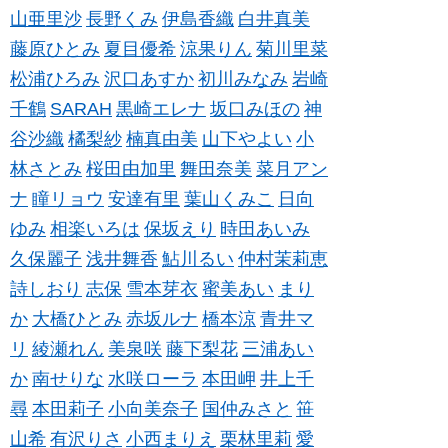
山亜里沙
長野くみ
伊島香織
白井真美
藤原ひとみ
夏目優希
涼果りん
菊川里菜
松浦ひろみ
沢口あすか
初川みなみ
岩崎
千鶴
SARAH
黒崎エレナ
坂口みほの
神
谷沙織
橘梨紗
楠真由美
山下やよい
小
林さとみ
桜田由加里
舞田奈美
菜月アン
ナ
瞳リョウ
安達有里
葉山くみこ
日向
ゆみ
相楽いろは
保坂えり
時田あいみ
久保麗子
浅井舞香
鮎川るい
仲村茉莉恵
詩しおり
志保
雪本芽衣
蜜美あい
まり
か
大橋ひとみ
赤坂ルナ
橋本涼
青井マ
リ
綾瀬れん
美泉咲
藤下梨花
三浦あい
か
南せりな
水咲ローラ
本田岬
井上千
尋
本田莉子
小向美奈子
国仲みさと
笹
山希
有沢りさ
小西まりえ
栗林里莉
愛