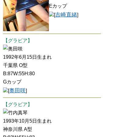
Eカップ
吉崎直緒
[
]
【グラビア】
奥田咲
1992年6月15日生まれ
千葉県 O型
B:87W:55H:80
Gカップ
奥田咲
[
]
【グラビア】
竹内真琴
1993年10月5日生まれ
神奈川県 A型