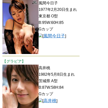
風間今日子
1977年2月20日生まれ
東京都 O型
B:95W:60H:85
Gカップ
風間今日子
[
]
【グラビア】
高井桃
1982年5月8日生まれ
茨城県 A型
B:87W:58H:84
Gカップ
高井桃
[
]