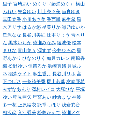
里子
宮崎あい
めぐり（藤浦めぐ）
横山
みれい
朱音ゆい
川上奈々美
当真ゆき
真田春香
小川あさ美
香西咲
麻生希
黒
木アリサ
はるか悠
星美りか
瀬乃ゆいか
星沢なな
長谷川美紅
辻本りょう
青木り
ん
黒木いちか
綾瀬みなみ
綾波優
松本
まりな
青山菜々
源すず
今井ひろの
星
野あかり
ひなのりく
如月カレン
南原香
織
松野ゆい
佳苗るか
浜崎真緒
月城ル
ネ
稲森ケイト
麻生香月
長谷川リホ
宮
下つばさ
一条綺美香
尾上若葉
友崎亜希
みずなあんり
澤村レイコ
大塚ひな
平塚
ゆい
稲見亜矢
星宮あい
紗倉まな
神波
多一花
上原結衣
艶堂しほり
浅倉彩音
相沢恋
入江愛美
松島かえで
綾瀬メグ