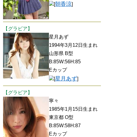
朝香涼
[
]
【グラビア】
星月あず
1994年3月12日生まれ
山形県 B型
B:85W:56H:85
Eカップ
星月あず
[
]
【グラビア】
寧々
1985年1月15日生まれ
東京都 O型
B:85W:58H:87
Eカップ