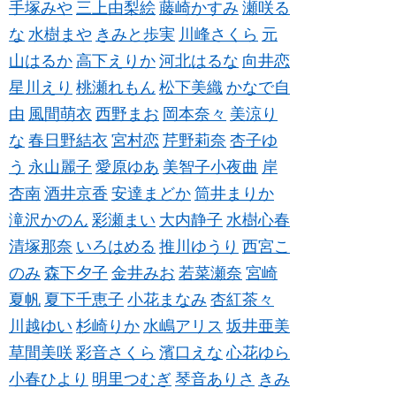
手塚みや
三上由梨絵
藤崎かすみ
瀬咲る
な
水樹まや
きみと歩実
川峰さくら
元
山はるか
高下えりか
河北はるな
向井恋
星川えり
桃瀬れもん
松下美織
かなで自
由
風間萌衣
西野まお
岡本奈々
美涼り
な
春日野結衣
宮村恋
芹野莉奈
杏子ゆ
う
永山麗子
愛原ゆあ
美智子小夜曲
岸
杏南
酒井京香
安達まどか
筒井まりか
滝沢かのん
彩瀬まい
大内静子
水樹心春
清塚那奈
いろはめる
推川ゆうり
西宮こ
のみ
森下夕子
金井みお
若菜瀬奈
宮崎
夏帆
夏下千恵子
小花まなみ
杏紅茶々
川越ゆい
杉崎りか
水嶋アリス
坂井亜美
草間美咲
彩音さくら
濱口えな
心花ゆら
小春ひより
明里つむぎ
琴音ありさ
きみ