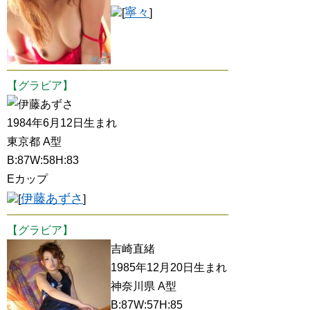
寧々
[
]
【グラビア】
伊藤あずさ
1984年6月12日生まれ
東京都 A型
B:87W:58H:83
Eカップ
伊藤あずさ
[
]
【グラビア】
吉崎直緒
1985年12月20日生まれ
神奈川県 A型
B:87W:57H:85