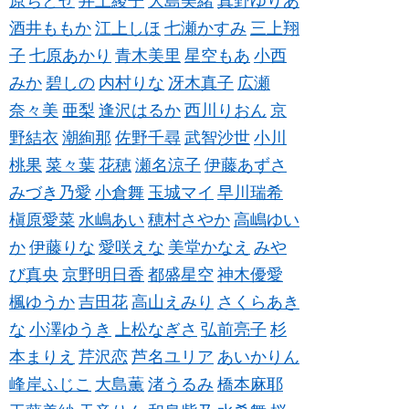
原ちとせ
井上綾子
大島美緒
真野ゆりあ
酒井ももか
江上しほ
七瀬かすみ
三上翔
子
七原あかり
青木美里
星空もあ
小西
みか
碧しの
内村りな
冴木真子
広瀬
奈々美
亜梨
逢沢はるか
西川りおん
京
野結衣
潮絢那
佐野千尋
武智沙世
小川
桃果
菜々葉
花穂
瀬名涼子
伊藤あずさ
みづき乃愛
小倉舞
玉城マイ
早川瑞希
槇原愛菜
水嶋あい
穂村さやか
高嶋ゆい
か
伊藤りな
愛咲えな
美堂かなえ
みや
び真央
京野明日香
都盛星空
神木優愛
楓ゆうか
吉田花
高山えみり
さくらあき
な
小澤ゆうき
上松なぎさ
弘前亮子
杉
本まりえ
芹沢恋
芦名ユリア
あいかりん
峰岸ふじこ
大島薫
渚うるみ
橋本麻耶