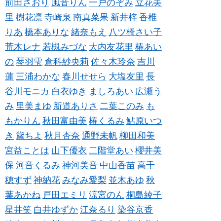
前田さおり
風音りん
一戸のぞみ
立花美
里
樹花凛
寺崎泉
南真菜果
新井梓
香椎
りあ
橋本ありな
緒奈もえ
八ツ橋さい子
荒木レナ
若槻みづな
大内友花里
椿あい
の
琴羽雫
倉科紗央莉
佐々木玲奈
吉川
蓮
三浦わかな
春川せせら
大塩友里
長
谷川モニカ
白衣ゆき
ましろあい
広瀬う
み
里美まゆ
新道ありさ
二葉このみ
も
もかりん
秋田富由美
椿くるみ
鮎原いつ
き
黛ちよ
秋月杏奈
通野未帆
柳田和美
宮益ことは
山下優衣
二階堂あい
櫻井美
保
河音くるみ
神河美音
中山香苗
高千
穂すず
神納花
みなみ愛梨
並木あゆ
秋
葉あかね
戸田エミリ
涼宮のん
桐島綾子
星井笑
白井ゆずか
江奈るり
染谷京香