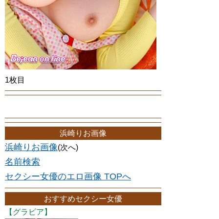
1枚目
浜崎りお画像
浜崎りお画像
(次へ)
名前検索
セクシー女優のエロ画像 TOPへ
おすすめセクシー女優
【グラビア】