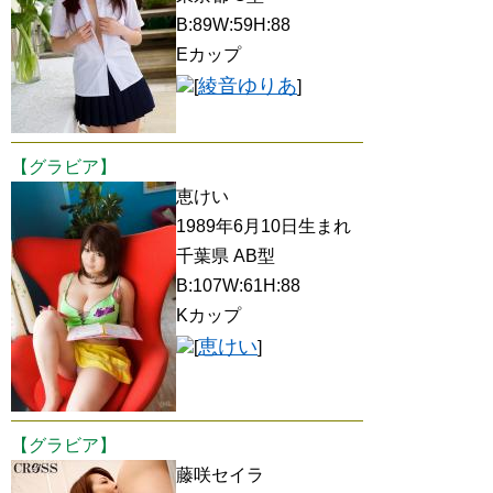
B:89W:59H:88
Eカップ
綾音ゆりあ
[
]
【グラビア】
恵けい
1989年6月10日生まれ
千葉県 AB型
B:107W:61H:88
Kカップ
恵けい
[
]
【グラビア】
藤咲セイラ