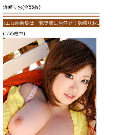
浜崎りお(全55枚)
乳楽館にお任せ！浜崎りおエロ画像が55枚！このサイトは、浜崎りお
(1/55枚中)