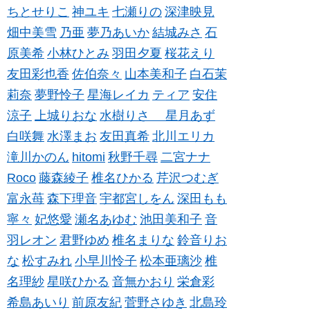
ちとせりこ
神ユキ
七瀬りの
深津映見
畑中美雪
乃亜
夢乃あいか
結城みさ
石
原美希
小林ひとみ
羽田夕夏
桜花えり
友田彩也香
佐伯奈々
山本美和子
白石茉
莉奈
夢野怜子
星海レイカ
ティア
安住
涼子
上城りおな
水樹りさ
星月あず
白咲舞
水澤まお
友田真希
北川エリカ
滝川かのん
hitomi
秋野千尋
二宮ナナ
Roco
藤森綾子
椎名ひかる
芹沢つむぎ
富永苺
森下理音
宇都宮しをん
深田もも
寧々
妃悠愛
瀬名あゆむ
池田美和子
音
羽レオン
君野ゆめ
椎名まりな
鈴音りお
な
松すみれ
小早川怜子
松本亜璃沙
椎
名理紗
星咲ひかる
音無かおり
栄倉彩
希島あいり
前原友紀
菅野さゆき
北島玲