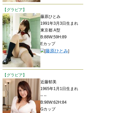
【グラビア】
藤原ひとみ
1991年3月3日生まれ
東京都 A型
B:88W:59H:89
Eカップ
藤原ひとみ
[
]
【グラビア】
近藤郁美
1965年1月1日生まれ
-- --
B:98W:62H:84
Gカップ