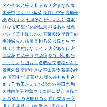
名杏子
綾乃梓
天川るる
天宮まなみ
青
木美空
さくらい葉菜
長谷川杏実
高橋美
緒
希咲エマ
七海そら
野中あんり
愛沢
ひな
杏咲望
竹内紗里奈
桐谷あや
桃色
バンビ
五十嵐しのぶ
安藤美沙
星野千紗
宇沙城らん
緒川凛
桃乃誉
波風きら
大
桃りさ
木村はな
ケイラ
大空あかね
宮
部涼花
立花美涼
立花瞳
長谷川聖那
平
井まりあ
渡辺もも
名取結衣
若松かをり
若槻朱音
南野ゆきな
華山美玲
若菜あゆ
み
若菜すず
若菜りん
和久井もも
川奈
まり子
牧田かえで
水沢のの
神田光
和
久井由美子
桃華マリエ
関口梨乃
涼風こ
との
椿しの
宮咲りのん
愛川香織
一之
瀬すず
本城小百合
逢坂はるな
細川まり