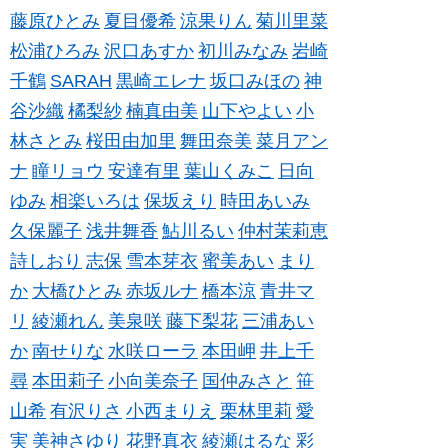
藤原ひとみ
夏目優希
涼果りん
菊川里菜
松浦ひろみ
沢口あすか
初川みなみ
岩崎
千鶴
SARAH
黒崎エレナ
坂口みほの
神
谷沙織
橘梨紗
楠真由美
山下やよい
小
林さとみ
桜田由加里
舞田奈美
菜月アン
ナ
瞳リョウ
安達有里
葉山くみこ
日向
ゆみ
相楽いろは
保坂えり
時田あいみ
久保麗子
浅井舞香
鮎川るい
仲村茉莉恵
詩しおり
志保
雪本芽衣
蜜美あい
まり
か
大橋ひとみ
赤坂ルナ
橋本涼
青井マ
リ
綾瀬れん
美泉咲
藤下梨花
三浦あい
か
南せりな
水咲ローラ
本田岬
井上千
尋
本田莉子
小向美奈子
国仲みさと
笹
山希
有沢りさ
小西まりえ
栗林里莉
愛
実
美神さゆり
花野真衣
綾瀬はるな
彩