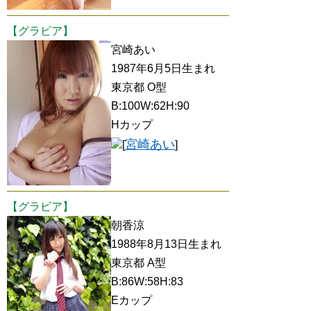
【グラビア】
宮崎あい
1987年6月5日生まれ
東京都 O型
B:100W:62H:90
Hカップ
宮崎あい
[
]
【グラビア】
朝香涼
1988年8月13日生まれ
東京都 A型
B:86W:58H:83
Eカップ