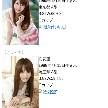
1995年12月6日生まれ
東京都 A型
B:82W:60H:86
Cカップ
桃瀬れもん
[
]
【グラビア】
樹花凛
1988年7月15日生まれ
埼玉県 A型
B:82W:59H:88
Cカップ
樹花凛
[
]