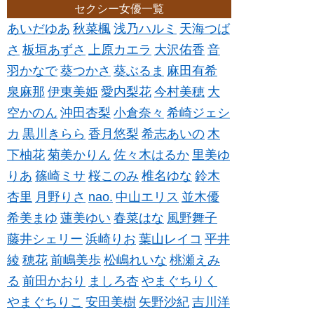
セクシー女優一覧
あいだゆあ
秋菜楓
浅乃ハルミ
天海つば
さ
板垣あずさ
上原カエラ
大沢佑香
音
羽かなで
葵つかさ
葵ぶるま
麻田有希
泉麻那
伊東美姫
愛内梨花
今村美穂
大
空かのん
沖田杏梨
小倉奈々
希崎ジェシ
カ
黒川きらら
香月悠梨
希志あいの
木
下柚花
菊美かりん
佐々木はるか
里美ゆ
りあ
篠崎ミサ
桜このみ
椎名ゆな
鈴木
杏里
月野りさ
nao.
中山エリス
並木優
希美まゆ
蓮美ゆい
春菜はな
風野舞子
藤井シェリー
浜崎りお
葉山レイコ
平井
綾
穂花
前嶋美歩
松嶋れいな
桃瀬えみ
る
前田かおり
ましろ杏
やまぐちりく
やまぐちりこ
安田美樹
矢野沙紀
吉川洋