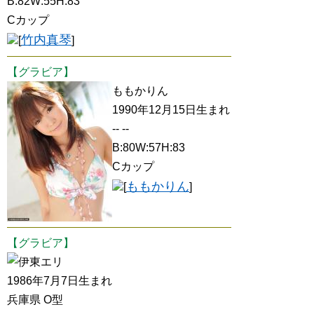
B:82W:55H:83
Cカップ
竹内真琴
[
]
【グラビア】
ももかりん
1990年12月15日生まれ
-- --
B:80W:57H:83
Cカップ
ももかりん
[
]
【グラビア】
伊東エリ
1986年7月7日生まれ
兵庫県 O型