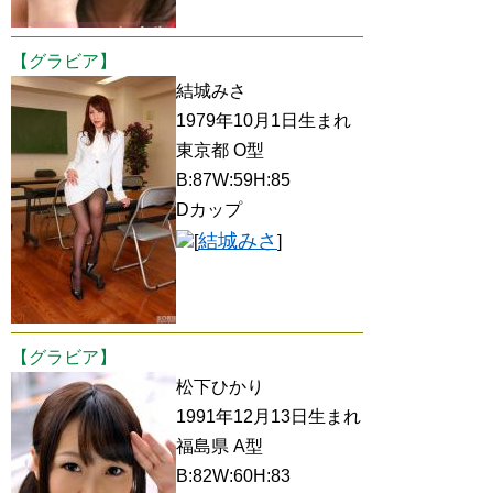
【グラビア】
結城みさ
1979年10月1日生まれ
東京都 O型
B:87W:59H:85
Dカップ
結城みさ
[
]
【グラビア】
松下ひかり
1991年12月13日生まれ
福島県 A型
B:82W:60H:83