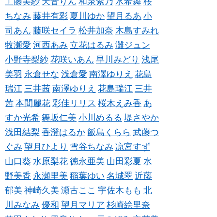
工藤美紗
天音りん
和泉紫乃
水希舞
桜
ちなみ
藤井有彩
夏川ゆか
望月るあ
小
司あん
藤咲セイラ
松井加奈
木島すみれ
牧瀬愛
河西あみ
立花はるみ
灘ジュン
小野寺梨紗
花咲いあん
早川みどり
浅尾
美羽
永倉せな
浅倉愛
南澤ゆりえ
花島
瑞江
三井茜
南澤ゆりえ
花島瑞江
三井
茜
本間麗花
彩佳リリス
桜木えみ香
あ
すか光希
舞坂仁美
小川めるる
堤さやか
浅田結梨
香澄はるか
飯島くらら
武藤つ
ぐみ
望月ひより
雪谷ちなみ
凉宮すず
山口葵
水原梨花
徳永亜美
山田彩夏
水
野美香
永瀬里美
稲葉ゆい
名城翠
近藤
郁美
神崎久美
瀬古ここ
宇佐木もも
北
川みなみ
優和
望月マリア
杉崎絵里奈