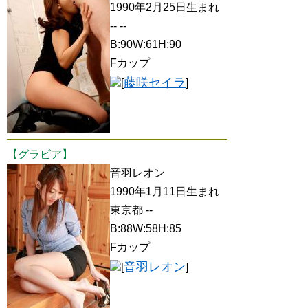
1990年2月25日生まれ
-- --
B:90W:61H:90
Fカップ
藤咲セイラ
[
]
【グラビア】
音羽レオン
1990年1月11日生まれ
東京都 --
B:88W:58H:85
Fカップ
音羽レオン
[
]