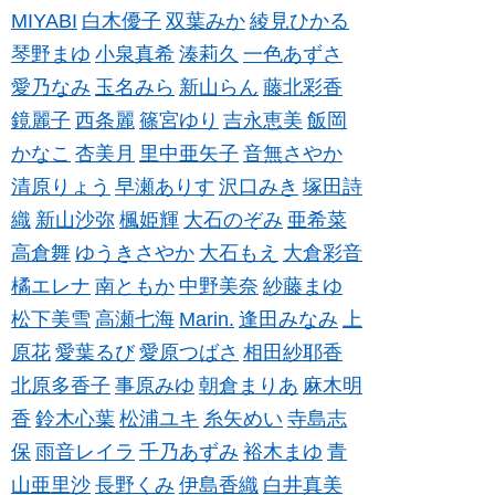
MIYABI
白木優子
双葉みか
綾見ひかる
琴野まゆ
小泉真希
湊莉久
一色あずさ
愛乃なみ
玉名みら
新山らん
藤北彩香
鏡麗子
西条麗
篠宮ゆり
吉永恵美
飯岡
かなこ
杏美月
里中亜矢子
音無さやか
清原りょう
早瀬ありす
沢口みき
塚田詩
織
新山沙弥
楓姫輝
大石のぞみ
亜希菜
高倉舞
ゆうきさやか
大石もえ
大倉彩音
橘エレナ
南ともか
中野美奈
紗藤まゆ
松下美雪
高瀬七海
Marin.
逢田みなみ
上
原花
愛葉るび
愛原つばさ
相田紗耶香
北原多香子
事原みゆ
朝倉まりあ
麻木明
香
鈴木心葉
松浦ユキ
糸矢めい
寺島志
保
雨音レイラ
千乃あずみ
裕木まゆ
青
山亜里沙
長野くみ
伊島香織
白井真美