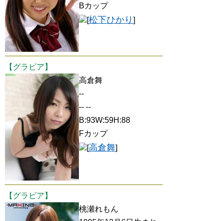
Bカップ
松下ひかり
[
]
【グラビア】
高倉舞
--
-- --
B:93W:59H:88
Fカップ
高倉舞
[
]
【グラビア】
桃瀬れもん