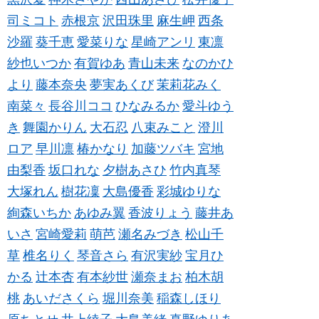
司ミコト
赤根京
沢田珠里
麻生岬
西条
沙羅
葵千恵
愛菜りな
星崎アンリ
東凛
紗也いつか
有賀ゆあ
青山未来
なのかひ
より
藤本奈央
夢実あくび
茉莉花みく
南菜々
長谷川ココ
ひなみるか
愛斗ゆう
き
舞園かりん
大石忍
八束みこと
澄川
ロア
早川凛
椿かなり
加藤ツバキ
宮地
由梨香
坂口れな
夕樹あさひ
竹内真琴
大塚れん
樹花凜
大島優香
彩城ゆりな
絢森いちか
あゆみ翼
香波りょう
藤井あ
いさ
宮崎愛莉
萌芭
瀬名みづき
松山千
草
椎名りく
琴音さら
有沢実紗
宝月ひ
かる
辻本杏
有本紗世
瀬奈まお
柏木胡
桃
あいださくら
堀川奈美
稲森しほり