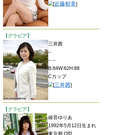
近藤郁美
[
]
【グラビア】
三井茜
--
-- --
B:84W:62H:88
Cカップ
三井茜
[
]
【グラビア】
綾音ゆりあ
1992年5月12日生まれ
東京都 O型