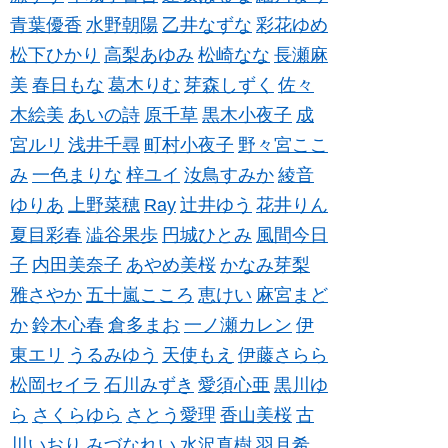
青葉優香
水野朝陽
乙井なずな
彩花ゆめ
松下ひかり
高梨あゆみ
松崎なな
長瀬麻
美
春日もな
葛木りむ
芽森しずく
佐々
木絵美
あいの詩
原千草
黒木小夜子
成
宮ルリ
浅井千尋
町村小夜子
野々宮ここ
み
一色まりな
梓ユイ
汝鳥すみか
綾音
ゆりあ
上野菜穂
Ray
辻井ゆう
花井りん
夏目彩春
澁谷果歩
円城ひとみ
風間今日
子
内田美奈子
あやめ美桜
かなみ芽梨
雅さやか
五十嵐こころ
恵けい
麻宮まど
か
鈴木心春
倉多まお
一ノ瀬カレン
伊
東エリ
うるみゆう
天使もえ
伊藤さらら
松岡セイラ
石川みずき
愛須心亜
黒川ゆ
ら
さくらゆら
さとう愛理
香山美桜
古
川いおり
みづなれい
水沢真樹
羽月希