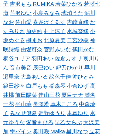
子
吉沢もも
RUMIKA
若菜ひかる
若瀬七
海
芹沢ゆい
小島みなみ
琥珀うた
鮎川
なお
佐山愛
喜多沢くるす
吉崎直緒
か
すみりさ
原更紗
村上涼子
水城奈緒
小
坂めぐる
楓まお
北原夏美
二宮沙樹
神
咲詩織
由愛可奈
菅野みいな
鶴田かな
桐谷ユリア
羽田あい
佐倉カオリ
哀川り
ん
音市美音
辰巳ゆい
妃乃ひかり
早川
瀬里奈
大島あいる
絵色千佳
沖ひとみ
範田紗々
白戸もも
稲森琴
小倉ゆず
高
井桃
前田陽菜
佳山三花
夏目ナナ
瀬名
一花
平山薫
長瀬愛
真木こころ
中森玲
子
みなせ優夏
姫野ゆうり
本真ゆり
水
元ゆうな
愛音まひろ
早乙女らぶ
大沢美
加
雫パイン
奥田咲
Maika
星川なつ
立花