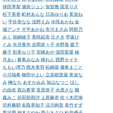
倖田李梨
瀬奈ジュン
加賀雅
国見りさ
松下美香
町村あんな
日高ゆりあ
美波ね
い
宇佐美なな
浅野えみ
水咲あかね
金
城アンナ
片平あかね
市川まさみ
阿部乃
みく
加納綾子
美咲結衣
辻さき
早坂ひ
とみ
光月夜也
吉岡奈々子
水野葵
森下
麻子
彩美ルリ子
宮崎あや
深田梨菜
柚
月あい
夏希みなみ
瞳れん
西野セイナ
ももい理乃
西木美羽
松嶋葵
優希まこと
小川瑞希
柳田やよい
立花樹里亜
美波な
み
榊なち
あすかみみ
加山なつこ
ほし
の由依
真白希実
音原恭子
水原さな
雛
森みこ
谷田部和沙
上原麻衣
佐々木恋海
沢村麻耶
名取美知子
涼川絢音
美竹すず
黒沢愛
神木さやか
西山あさひ
松井優子