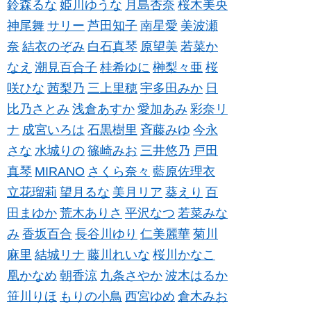
鈴森るな
姫川ゆうな
月島杏奈
桜木美央
神尾舞
サリー
芦田知子
南星愛
美波瀬
奈
結衣のぞみ
白石真琴
原望美
若菜か
なえ
潮見百合子
桂希ゆに
榊梨々亜
桜
咲ひな
茜梨乃
三上里穂
宇多田みか
日
比乃さとみ
浅倉あすか
愛加あみ
彩奈リ
ナ
成宮いろは
石黒樹里
斉藤みゆ
今永
さな
水城りの
篠崎みお
三井悠乃
戸田
真琴
MIRANO
さくら奈々
藍原佐理衣
立花瑠莉
望月るな
美月リア
葵えり
百
田まゆか
荒木ありさ
平沢なつ
若菜みな
み
香坂百合
長谷川ゆり
仁美麗華
菊川
麻里
結城リナ
藤川れいな
桜川かなこ
凰かなめ
朝香涼
九条さやか
波木はるか
笹川りほ
もりの小鳥
西宮ゆめ
倉木みお