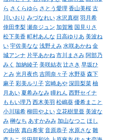
ら
さくらゆら
さとう愛理
香山美桜
古
川いおり
みづなれい
水沢真樹
羽月希
倖田李梨
瀬奈ジュン
加賀雅
国見りさ
松下美香
町村あんな
日高ゆりあ
美波ね
い
宇佐美なな
浅野えみ
水咲あかね
金
城アンナ
片平あかね
市川まさみ
阿部乃
みく
加納綾子
美咲結衣
辻さき
早坂ひ
とみ
光月夜也
吉岡奈々子
水野葵
森下
麻子
彩美ルリ子
宮崎あや
深田梨菜
柚
月あい
夏希みなみ
瞳れん
西野セイナ
ももい理乃
西木美羽
松嶋葵
優希まこと
小川瑞希
柳田やよい
立花樹里亜
美波な
み
榊なち
あすかみみ
加山なつこ
ほし
の由依
真白希実
音原恭子
水原さな
雛
森みこ
谷田部和沙
上原麻衣
佐々木恋海