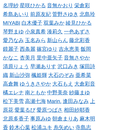
名理紗
星咲ひかる
音無かおり
栄倉彩
希島あいり
前原友紀
菅野さゆき
北島玲
MIYABI
白木優子
双葉みか
綾見ひかる
琴野まゆ
小泉真希
湊莉久
一色あずさ
愛乃なみ
玉名みら
新山らん
藤北彩香
鏡麗子
西条麗
篠宮ゆり
吉永恵美
飯岡
かなこ
杏美月
里中亜矢子
音無さやか
清原りょう
早瀬ありす
沢口みき
塚田詩
織
新山沙弥
楓姫輝
大石のぞみ
亜希菜
高倉舞
ゆうきさやか
大石もえ
大倉彩音
橘エレナ
南ともか
中野美奈
紗藤まゆ
松下美雪
高瀬七海
Marin.
逢田みなみ
上
原花
愛葉るび
愛原つばさ
相田紗耶香
北原多香子
事原みゆ
朝倉まりあ
麻木明
香
鈴木心葉
松浦ユキ
糸矢めい
寺島志