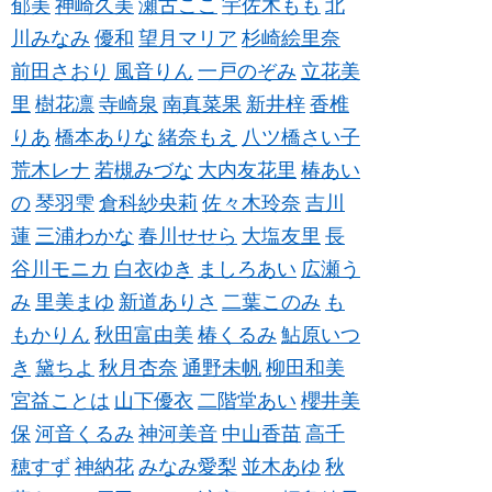
郁美
神崎久美
瀬古ここ
宇佐木もも
北
川みなみ
優和
望月マリア
杉崎絵里奈
前田さおり
風音りん
一戸のぞみ
立花美
里
樹花凛
寺崎泉
南真菜果
新井梓
香椎
りあ
橋本ありな
緒奈もえ
八ツ橋さい子
荒木レナ
若槻みづな
大内友花里
椿あい
の
琴羽雫
倉科紗央莉
佐々木玲奈
吉川
蓮
三浦わかな
春川せせら
大塩友里
長
谷川モニカ
白衣ゆき
ましろあい
広瀬う
み
里美まゆ
新道ありさ
二葉このみ
も
もかりん
秋田富由美
椿くるみ
鮎原いつ
き
黛ちよ
秋月杏奈
通野未帆
柳田和美
宮益ことは
山下優衣
二階堂あい
櫻井美
保
河音くるみ
神河美音
中山香苗
高千
穂すず
神納花
みなみ愛梨
並木あゆ
秋