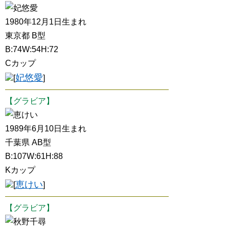
妃悠愛
1980年12月1日生まれ
東京都 B型
B:74W:54H:72
Cカップ
妃悠愛
[
]
【グラビア】
恵けい
1989年6月10日生まれ
千葉県 AB型
B:107W:61H:88
Kカップ
恵けい
[
]
【グラビア】
秋野千尋