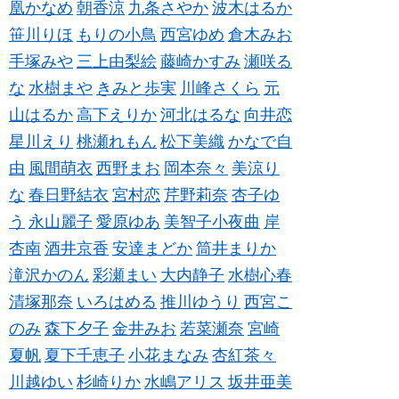
凰かなめ
朝香涼
九条さやか
波木はるか
笹川りほ
もりの小鳥
西宮ゆめ
倉木みお
手塚みや
三上由梨絵
藤崎かすみ
瀬咲る
な
水樹まや
きみと歩実
川峰さくら
元
山はるか
高下えりか
河北はるな
向井恋
星川えり
桃瀬れもん
松下美織
かなで自
由
風間萌衣
西野まお
岡本奈々
美涼り
な
春日野結衣
宮村恋
芹野莉奈
杏子ゆ
う
永山麗子
愛原ゆあ
美智子小夜曲
岸
杏南
酒井京香
安達まどか
筒井まりか
滝沢かのん
彩瀬まい
大内静子
水樹心春
清塚那奈
いろはめる
推川ゆうり
西宮こ
のみ
森下夕子
金井みお
若菜瀬奈
宮崎
夏帆
夏下千恵子
小花まなみ
杏紅茶々
川越ゆい
杉崎りか
水嶋アリス
坂井亜美