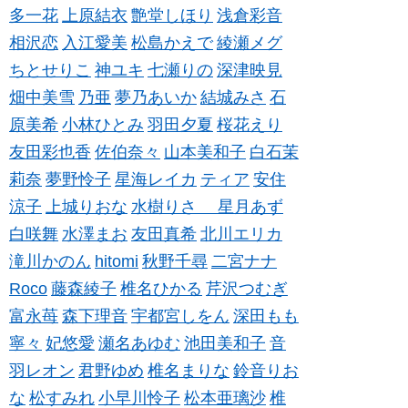
多一花
上原結衣
艶堂しほり
浅倉彩音
相沢恋
入江愛美
松島かえで
綾瀬メグ
ちとせりこ
神ユキ
七瀬りの
深津映見
畑中美雪
乃亜
夢乃あいか
結城みさ
石
原美希
小林ひとみ
羽田夕夏
桜花えり
友田彩也香
佐伯奈々
山本美和子
白石茉
莉奈
夢野怜子
星海レイカ
ティア
安住
涼子
上城りおな
水樹りさ
星月あず
白咲舞
水澤まお
友田真希
北川エリカ
滝川かのん
hitomi
秋野千尋
二宮ナナ
Roco
藤森綾子
椎名ひかる
芹沢つむぎ
富永苺
森下理音
宇都宮しをん
深田もも
寧々
妃悠愛
瀬名あゆむ
池田美和子
音
羽レオン
君野ゆめ
椎名まりな
鈴音りお
な
松すみれ
小早川怜子
松本亜璃沙
椎