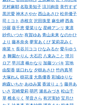
沢村麻耶
名取美知子
涼川絢音
美竹すず
黒沢愛
神木さやか
西山あさひ
松井優子
司ミコト
赤根京
沢田珠里
麻生岬
西条
沙羅
葵千恵
愛菜りな
星崎アンリ
東凛
紗也いつか
有賀ゆあ
青山未来
なのかひ
より
藤本奈央
夢実あくび
茉莉花みく
南菜々
長谷川ココ
ひなみるか
愛斗ゆう
き
舞園かりん
大石忍
八束みこと
澄川
ロア
早川凛
椿かなり
加藤ツバキ
宮地
由梨香
坂口れな
夕樹あさひ
竹内真琴
大塚れん
樹花凜
大島優香
彩城ゆりな
絢森いちか
あゆみ翼
香波りょう
藤井あ
いさ
宮崎愛莉
萌芭
瀬名みづき
松山千
草
椎名りく
琴音さら
有沢実紗
宝月ひ