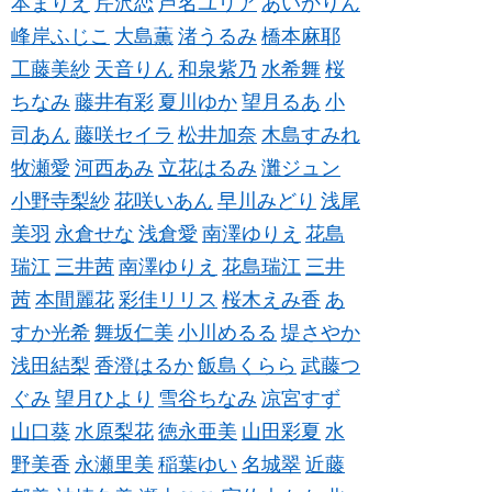
本まりえ
芹沢恋
芦名ユリア
あいかりん
峰岸ふじこ
大島薫
渚うるみ
橋本麻耶
工藤美紗
天音りん
和泉紫乃
水希舞
桜
ちなみ
藤井有彩
夏川ゆか
望月るあ
小
司あん
藤咲セイラ
松井加奈
木島すみれ
牧瀬愛
河西あみ
立花はるみ
灘ジュン
小野寺梨紗
花咲いあん
早川みどり
浅尾
美羽
永倉せな
浅倉愛
南澤ゆりえ
花島
瑞江
三井茜
南澤ゆりえ
花島瑞江
三井
茜
本間麗花
彩佳リリス
桜木えみ香
あ
すか光希
舞坂仁美
小川めるる
堤さやか
浅田結梨
香澄はるか
飯島くらら
武藤つ
ぐみ
望月ひより
雪谷ちなみ
凉宮すず
山口葵
水原梨花
徳永亜美
山田彩夏
水
野美香
永瀬里美
稲葉ゆい
名城翠
近藤