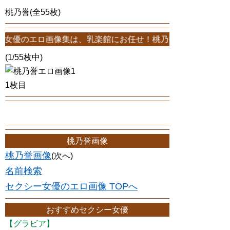
桃乃誉(全55枚)
画像集は、乳楽館にお任せ！桃乃誉エロ画像が55枚！このサイトは、
(1/55枚中)
1枚目
桃乃誉画像
桃乃誉画像
(次へ)
名前検索
セクシー女優のエロ画像 TOPへ
おすすめセクシー女優
【グラビア】