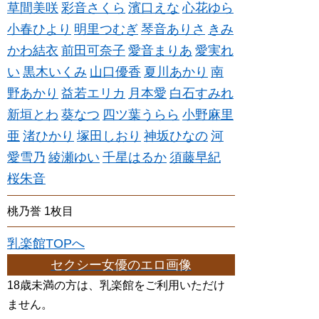
草間美咲
彩音さくら
濱口えな
心花ゆら
小春ひより
明里つむぎ
琴音ありさ
きみ
かわ結衣
前田可奈子
愛音まりあ
愛実れ
い
黒木いくみ
山口優香
夏川あかり
南
野あかり
益若エリカ
月本愛
白石すみれ
新垣とわ
葵なつ
四ツ葉うらら
小野麻里
亜
渚ひかり
塚田しおり
神坂ひなの
河
愛雪乃
綾瀬ゆい
千星はるか
須藤早紀
桜朱音
桃乃誉 1枚目
乳楽館TOPへ
セクシー女優のエロ画像
18歳未満の方は、乳楽館をご利用いただけ
ません。