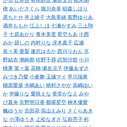
かる
辻本杏
有本紗世
瀬奈まお
柏木胡
桃
あいださくら
堀川奈美
稲森しほり
原ちとせ
井上綾子
大島美緒
真野ゆりあ
酒井ももか
江上しほ
七瀬かすみ
三上翔
子
七原あかり
青木美里
星空もあ
小西
みか
碧しの
内村りな
冴木真子
広瀬
奈々美
亜梨
逢沢はるか
西川りおん
京
野結衣
潮絢那
佐野千尋
武智沙世
小川
桃果
菜々葉
花穂
瀬名涼子
伊藤あずさ
みづき乃愛
小倉舞
玉城マイ
早川瑞希
槇原愛菜
水嶋あい
穂村さやか
高嶋ゆい
か
伊藤りな
愛咲えな
美堂かなえ
みや
び真央
京野明日香
都盛星空
神木優愛
楓ゆうか
吉田花
高山えみり
さくらあき
な
小澤ゆうき
上松なぎさ
弘前亮子
杉