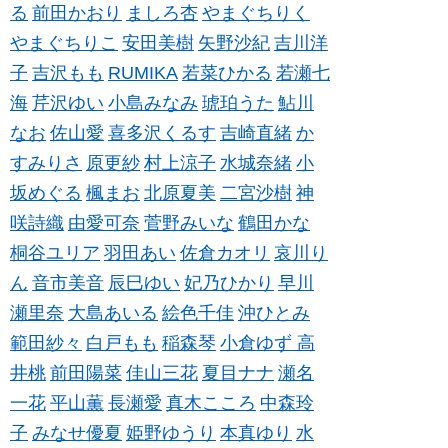
る
前田かおり
ましろ杏
やまぐちりく
やまぐちりこ
安田美樹
矢野沙紀
吉川洋
子
吉沢もも
RUMIKA
若菜ひかる
若瀬七
海
芹沢ゆい
小島みなみ
琥珀うた
鮎川
なお
佐山愛
喜多沢くるす
吉崎直緒
か
すみりさ
原更紗
村上涼子
水城奈緒
小
坂めぐる
楓まお
北原夏美
二宮沙樹
神
咲詩織
由愛可奈
菅野みいな
鶴田かな
桐谷ユリア
羽田あい
佐倉カオリ
哀川り
ん
音市美音
辰巳ゆい
妃乃ひかり
早川
瀬里奈
大島あいる
絵色千佳
沖ひとみ
範田紗々
白戸もも
稲森琴
小倉ゆず
高
井桃
前田陽菜
佳山三花
夏目ナナ
瀬名
一花
平山薫
長瀬愛
真木こころ
中森玲
子
みなせ優夏
姫野ゆうり
本真ゆり
水