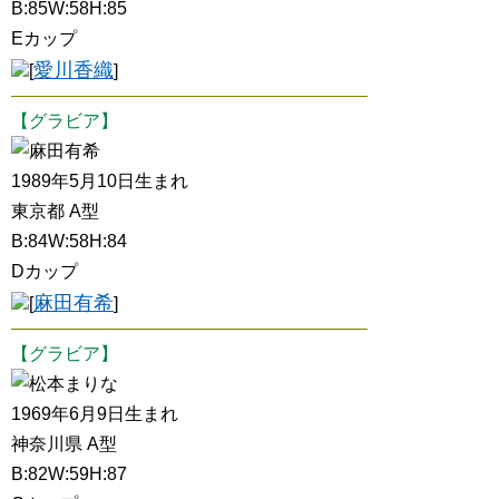
B:85W:58H:85
Eカップ
愛川香織
[
]
【グラビア】
麻田有希
1989年5月10日生まれ
東京都 A型
B:84W:58H:84
Dカップ
麻田有希
[
]
【グラビア】
松本まりな
1969年6月9日生まれ
神奈川県 A型
B:82W:59H:87