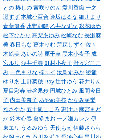
との
椿しの
宮咲りのん
愛川香織
一之
瀬すず
本城小百合
逢坂はるな
細川まり
青葉優香
水野朝陽
乙井なずな
彩花ゆめ
松下ひかり
高梨あゆみ
松崎なな
長瀬麻
美
春日もな
葛木りむ
芽森しずく
佐々
木絵美
あいの詩
原千草
黒木小夜子
成
宮ルリ
浅井千尋
町村小夜子
野々宮ここ
み
一色まりな
梓ユイ
汝鳥すみか
綾音
ゆりあ
上野菜穂
Ray
辻井ゆう
花井りん
夏目彩春
澁谷果歩
円城ひとみ
風間今日
子
内田美奈子
あやめ美桜
かなみ芽梨
雅さやか
五十嵐こころ
恵けい
麻宮まど
か
鈴木心春
倉多まお
一ノ瀬カレン
伊
東エリ
うるみゆう
天使もえ
伊藤さらら
松岡セイラ
石川みずき
愛須心亜
黒川ゆ