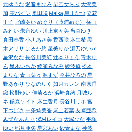
元ゆうな
愛音まひろ
早乙女らぶ
大沢美
加
雫パイン
奥田咲
Maika
星川なつ
立花
里子
宮崎あい
めぐり（藤浦めぐ）
横山
みれい
朱音ゆい
川上奈々美
当真ゆき
真田春香
小川あさ美
香西咲
麻生希
黒
木アリサ
はるか悠
星美りか
瀬乃ゆいか
星沢なな
長谷川美紅
辻本りょう
青木り
ん
黒木いちか
綾瀬みなみ
綾波優
松本
まりな
青山菜々
源すず
今井ひろの
星
野あかり
ひなのりく
如月カレン
南原香
織
松野ゆい
佳苗るか
浜崎真緒
月城ル
ネ
稲森ケイト
麻生香月
長谷川リホ
宮
下つばさ
一条綺美香
尾上若葉
友崎亜希
みずなあんり
澤村レイコ
大塚ひな
平塚
ゆい
稲見亜矢
星宮あい
紗倉まな
神波