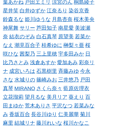
葉あかね
戸田エミリ
涼宮のん
桐島綾子
星井笑
白井ゆずか
江奈るり
染谷京香
鈴森るな
姫川ゆうな
月島杏奈
桜木美央
神尾舞
サリー
芦田知子
南星愛
美波瀬
奈
結衣のぞみ
白石真琴
原望美
若菜か
なえ
潮見百合子
桂希ゆに
榊梨々亜
桜
咲ひな
茜梨乃
三上里穂
宇多田みか
日
比乃さとみ
浅倉あすか
愛加あみ
彩奈リ
ナ
成宮いろは
石黒樹里
斉藤みゆ
今永
さな
水城りの
篠崎みお
三井悠乃
戸田
真琴
MIRANO
さくら奈々
藍原佐理衣
立花瑠莉
望月るな
美月リア
葵えり
百
田まゆか
荒木ありさ
平沢なつ
若菜みな
み
香坂百合
長谷川ゆり
仁美麗華
菊川
麻里
結城リナ
藤川れいな
桜川かなこ