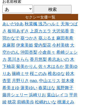
お名前検索
セクシー女優一覧
あいだゆあ
秋菜楓
浅乃ハルミ
天海つば
さ
板垣あずさ
上原カエラ
大沢佑香
音
羽かなで
葵つかさ
葵ぶるま
麻田有希
泉麻那
伊東美姫
愛内梨花
今村美穂
大
空かのん
沖田杏梨
小倉奈々
希崎ジェシ
カ
黒川きらら
香月悠梨
希志あいの
木
下柚花
菊美かりん
佐々木はるか
里美ゆ
りあ
篠崎ミサ
桜このみ
椎名ゆな
鈴木
杏里
月野りさ
nao.
中山エリス
並木優
希美まゆ
蓮美ゆい
春菜はな
風野舞子
藤井シェリー
浜崎りお
葉山レイコ
平井
綾
穂花
前嶋美歩
松嶋れいな
桃瀬えみ