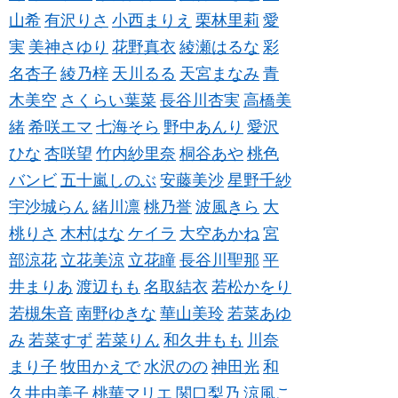
山希
有沢りさ
小西まりえ
栗林里莉
愛
実
美神さゆり
花野真衣
綾瀬はるな
彩
名杏子
綾乃梓
天川るる
天宮まなみ
青
木美空
さくらい葉菜
長谷川杏実
高橋美
緒
希咲エマ
七海そら
野中あんり
愛沢
ひな
杏咲望
竹内紗里奈
桐谷あや
桃色
バンビ
五十嵐しのぶ
安藤美沙
星野千紗
宇沙城らん
緒川凛
桃乃誉
波風きら
大
桃りさ
木村はな
ケイラ
大空あかね
宮
部涼花
立花美涼
立花瞳
長谷川聖那
平
井まりあ
渡辺もも
名取結衣
若松かをり
若槻朱音
南野ゆきな
華山美玲
若菜あゆ
み
若菜すず
若菜りん
和久井もも
川奈
まり子
牧田かえで
水沢のの
神田光
和
久井由美子
桃華マリエ
関口梨乃
涼風こ