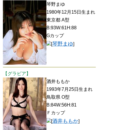
琴野まゆ
1980年12月15日生まれ
東京都 A型
B:93W:61H:88
Gカップ
琴野まゆ
[
]
【グラビア】
酒井ももか
1993年7月25日生まれ
鳥取県 O型
B:84W:56H:81
Ｆカップ
酒井ももか
[
]