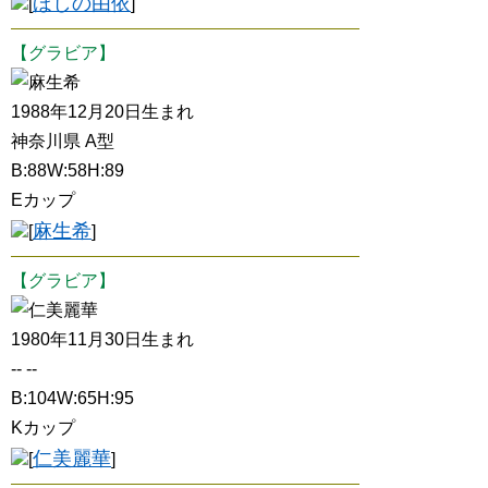
ほしの由依
[
]
【グラビア】
麻生希
1988年12月20日生まれ
神奈川県 A型
B:88W:58H:89
Eカップ
麻生希
[
]
【グラビア】
仁美麗華
1980年11月30日生まれ
-- --
B:104W:65H:95
Kカップ
仁美麗華
[
]