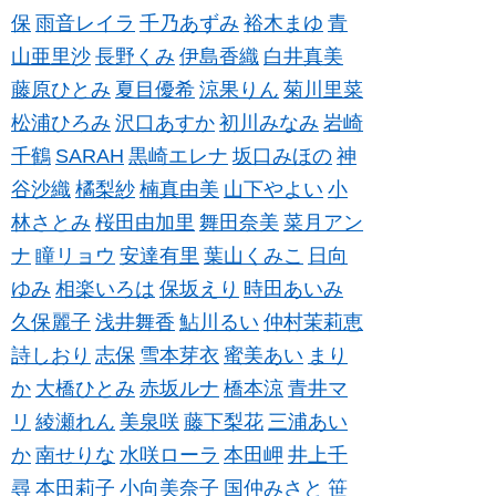
保
雨音レイラ
千乃あずみ
裕木まゆ
青
山亜里沙
長野くみ
伊島香織
白井真美
藤原ひとみ
夏目優希
涼果りん
菊川里菜
松浦ひろみ
沢口あすか
初川みなみ
岩崎
千鶴
SARAH
黒崎エレナ
坂口みほの
神
谷沙織
橘梨紗
楠真由美
山下やよい
小
林さとみ
桜田由加里
舞田奈美
菜月アン
ナ
瞳リョウ
安達有里
葉山くみこ
日向
ゆみ
相楽いろは
保坂えり
時田あいみ
久保麗子
浅井舞香
鮎川るい
仲村茉莉恵
詩しおり
志保
雪本芽衣
蜜美あい
まり
か
大橋ひとみ
赤坂ルナ
橋本涼
青井マ
リ
綾瀬れん
美泉咲
藤下梨花
三浦あい
か
南せりな
水咲ローラ
本田岬
井上千
尋
本田莉子
小向美奈子
国仲みさと
笹