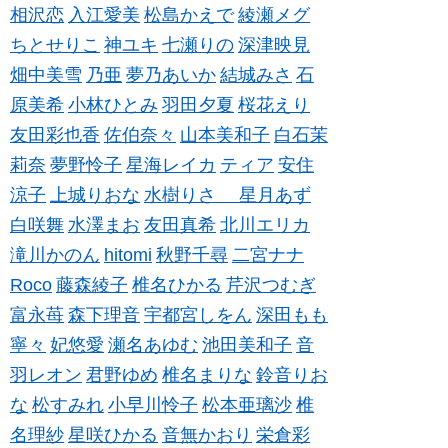
相沢恋
入江愛美
松島かえで
綾瀬メグ
ちとせりこ
神ユキ
七瀬りの
深津映見
畑中美雪
乃亜
夢乃あいか
結城みさ
石
原美希
小林ひとみ
羽田夕夏
桜花えり
友田彩也香
佐伯奈々
山本美和子
白石茉
莉奈
夢野怜子
星海レイカ
ティア
安住
涼子
上城りおな
水樹りさ
星月あず
白咲舞
水澤まお
友田真希
北川エリカ
滝川かのん
hitomi
秋野千尋
二宮ナナ
Roco
藤森綾子
椎名ひかる
芹沢つむぎ
富永苺
森下理音
宇都宮しをん
深田もも
寧々
妃悠愛
瀬名あゆむ
池田美和子
音
羽レオン
君野ゆめ
椎名まりな
鈴音りお
な
松すみれ
小早川怜子
松本亜璃沙
椎
名理紗
星咲ひかる
音無かおり
栄倉彩