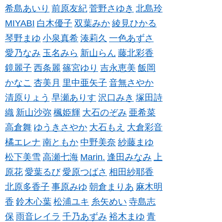
希島あいり
前原友紀
菅野さゆき
北島玲
MIYABI
白木優子
双葉みか
綾見ひかる
琴野まゆ
小泉真希
湊莉久
一色あずさ
愛乃なみ
玉名みら
新山らん
藤北彩香
鏡麗子
西条麗
篠宮ゆり
吉永恵美
飯岡
かなこ
杏美月
里中亜矢子
音無さやか
清原りょう
早瀬ありす
沢口みき
塚田詩
織
新山沙弥
楓姫輝
大石のぞみ
亜希菜
高倉舞
ゆうきさやか
大石もえ
大倉彩音
橘エレナ
南ともか
中野美奈
紗藤まゆ
松下美雪
高瀬七海
Marin.
逢田みなみ
上
原花
愛葉るび
愛原つばさ
相田紗耶香
北原多香子
事原みゆ
朝倉まりあ
麻木明
香
鈴木心葉
松浦ユキ
糸矢めい
寺島志
保
雨音レイラ
千乃あずみ
裕木まゆ
青