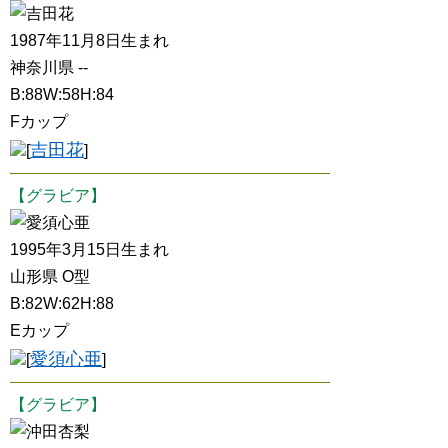
吉田花
1987年11月8日生まれ
神奈川県 --
B:88W:58H:84
Fカップ
吉田花
[
]
【グラビア】
愛須心亜
1995年3月15日生まれ
山形県 O型
B:82W:62H:88
Eカップ
愛須心亜
[
]
【グラビア】
沖田杏梨