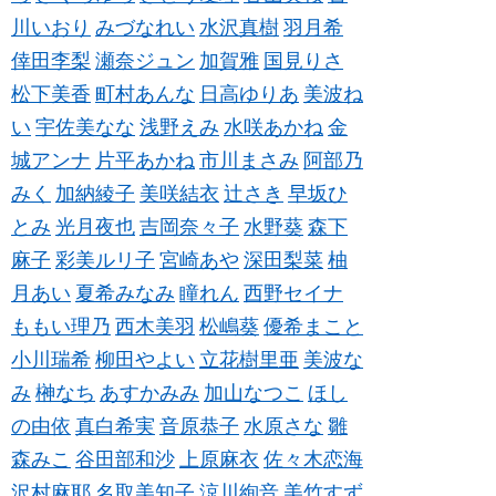
川いおり
みづなれい
水沢真樹
羽月希
倖田李梨
瀬奈ジュン
加賀雅
国見りさ
松下美香
町村あんな
日高ゆりあ
美波ね
い
宇佐美なな
浅野えみ
水咲あかね
金
城アンナ
片平あかね
市川まさみ
阿部乃
みく
加納綾子
美咲結衣
辻さき
早坂ひ
とみ
光月夜也
吉岡奈々子
水野葵
森下
麻子
彩美ルリ子
宮崎あや
深田梨菜
柚
月あい
夏希みなみ
瞳れん
西野セイナ
ももい理乃
西木美羽
松嶋葵
優希まこと
小川瑞希
柳田やよい
立花樹里亜
美波な
み
榊なち
あすかみみ
加山なつこ
ほし
の由依
真白希実
音原恭子
水原さな
雛
森みこ
谷田部和沙
上原麻衣
佐々木恋海
沢村麻耶
名取美知子
涼川絢音
美竹すず