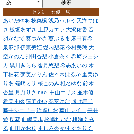
セクシー女優一覧
あいだゆあ
秋菜楓
浅乃ハルミ
天海つば
さ
板垣あずさ
上原カエラ
大沢佑香
音
羽かなで
葵つかさ
葵ぶるま
麻田有希
泉麻那
伊東美姫
愛内梨花
今村美穂
大
空かのん
沖田杏梨
小倉奈々
希崎ジェシ
カ
黒川きらら
香月悠梨
希志あいの
木
下柚花
菊美かりん
佐々木はるか
里美ゆ
りあ
篠崎ミサ
桜このみ
椎名ゆな
鈴木
杏里
月野りさ
nao.
中山エリス
並木優
希美まゆ
蓮美ゆい
春菜はな
風野舞子
藤井シェリー
浜崎りお
葉山レイコ
平井
綾
穂花
前嶋美歩
松嶋れいな
桃瀬えみ
る
前田かおり
ましろ杏
やまぐちりく