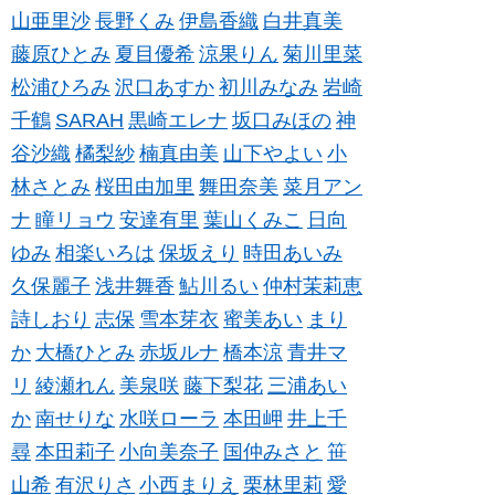
山亜里沙
長野くみ
伊島香織
白井真美
藤原ひとみ
夏目優希
涼果りん
菊川里菜
松浦ひろみ
沢口あすか
初川みなみ
岩崎
千鶴
SARAH
黒崎エレナ
坂口みほの
神
谷沙織
橘梨紗
楠真由美
山下やよい
小
林さとみ
桜田由加里
舞田奈美
菜月アン
ナ
瞳リョウ
安達有里
葉山くみこ
日向
ゆみ
相楽いろは
保坂えり
時田あいみ
久保麗子
浅井舞香
鮎川るい
仲村茉莉恵
詩しおり
志保
雪本芽衣
蜜美あい
まり
か
大橋ひとみ
赤坂ルナ
橋本涼
青井マ
リ
綾瀬れん
美泉咲
藤下梨花
三浦あい
か
南せりな
水咲ローラ
本田岬
井上千
尋
本田莉子
小向美奈子
国仲みさと
笹
山希
有沢りさ
小西まりえ
栗林里莉
愛