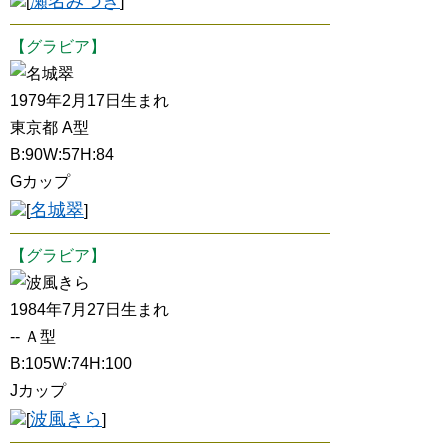
瀬名みづき
[
]
【グラビア】
名城翠
1979年2月17日生まれ
東京都 A型
B:90W:57H:84
Gカップ
名城翠
[
]
【グラビア】
波風きら
1984年7月27日生まれ
-- Ａ型
B:105W:74H:100
Jカップ
波風きら
[
]