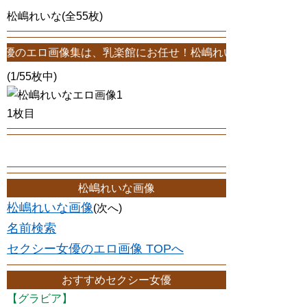
松嶋れいな(全55枚)
像集は、乳楽館にお任せ！松嶋れいなエロ画像が55枚！このサイトは、
(1/55枚中)
1枚目
松嶋れいな画像
松嶋れいな画像
(次へ)
名前検索
セクシー女優のエロ画像 TOPへ
おすすめセクシー女優
【グラビア】