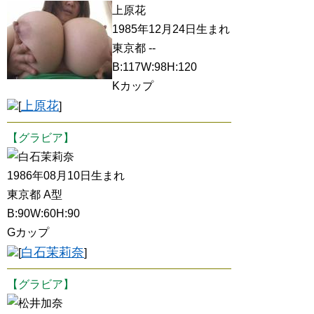
上原花
1985年12月24日生まれ
東京都 --
B:117W:98H:120
Kカップ
上原花
[
]
【グラビア】
白石茉莉奈
1986年08月10日生まれ
東京都 A型
B:90W:60H:90
Gカップ
白石茉莉奈
[
]
【グラビア】
松井加奈