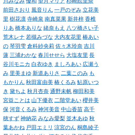
川みなみ
優和
望月マリア
杉崎絵里奈
前田さおり
風音りん
一戸のぞみ
立花美
里
樹花凛
寺崎泉
南真菜果
新井梓
香椎
りあ
橋本ありな
緒奈もえ
八ツ橋さい子
荒木レナ
若槻みづな
大内友花里
椿あい
の
琴羽雫
倉科紗央莉
佐々木玲奈
吉川
蓮
三浦わかな
春川せせら
大塩友里
長
谷川モニカ
白衣ゆき
ましろあい
広瀬う
み
里美まゆ
新道ありさ
二葉このみ
も
もかりん
秋田富由美
椿くるみ
鮎原いつ
き
黛ちよ
秋月杏奈
通野未帆
柳田和美
宮益ことは
山下優衣
二階堂あい
櫻井美
保
河音くるみ
神河美音
中山香苗
高千
穂すず
神納花
みなみ愛梨
並木あゆ
秋
葉あかね
戸田エミリ
涼宮のん
桐島綾子