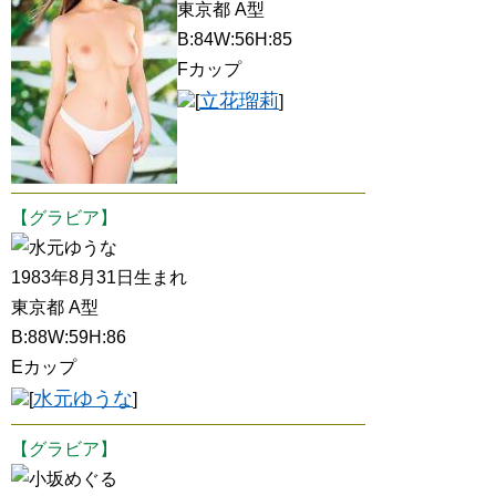
東京都 A型
B:84W:56H:85
Fカップ
立花瑠莉
[
]
【グラビア】
水元ゆうな
1983年8月31日生まれ
東京都 A型
B:88W:59H:86
Eカップ
水元ゆうな
[
]
【グラビア】
小坂めぐる