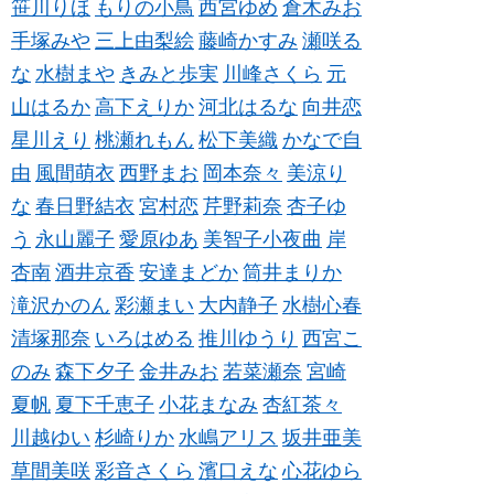
笹川りほ
もりの小鳥
西宮ゆめ
倉木みお
手塚みや
三上由梨絵
藤崎かすみ
瀬咲る
な
水樹まや
きみと歩実
川峰さくら
元
山はるか
高下えりか
河北はるな
向井恋
星川えり
桃瀬れもん
松下美織
かなで自
由
風間萌衣
西野まお
岡本奈々
美涼り
な
春日野結衣
宮村恋
芹野莉奈
杏子ゆ
う
永山麗子
愛原ゆあ
美智子小夜曲
岸
杏南
酒井京香
安達まどか
筒井まりか
滝沢かのん
彩瀬まい
大内静子
水樹心春
清塚那奈
いろはめる
推川ゆうり
西宮こ
のみ
森下夕子
金井みお
若菜瀬奈
宮崎
夏帆
夏下千恵子
小花まなみ
杏紅茶々
川越ゆい
杉崎りか
水嶋アリス
坂井亜美
草間美咲
彩音さくら
濱口えな
心花ゆら