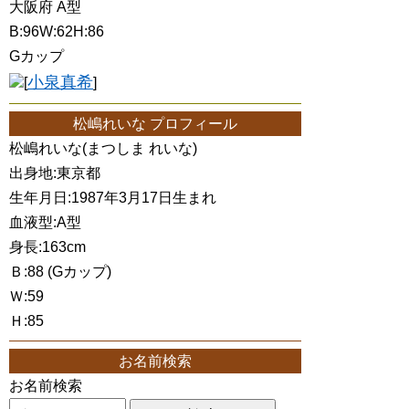
大阪府 A型
B:96W:62H:86
Gカップ
小泉真希
[
]
松嶋れいな プロフィール
松嶋れいな(まつしま れいな)
出身地:東京都
生年月日:1987年3月17日生まれ
血液型:A型
身長:163cm
Ｂ:88 (Gカップ)
Ｗ:59
Ｈ:85
お名前検索
お名前検索