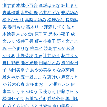
瀬すず
本城小百合
逢坂はるな
細川まり
青葉優香
水野朝陽
乙井なずな
彩花ゆめ
松下ひかり
高梨あゆみ
松崎なな
長瀬麻
美
春日もな
葛木りむ
芽森しずく
佐々
木絵美
あいの詩
原千草
黒木小夜子
成
宮ルリ
浅井千尋
町村小夜子
野々宮ここ
み
一色まりな
梓ユイ
汝鳥すみか
綾音
ゆりあ
上野菜穂
Ray
辻井ゆう
花井りん
夏目彩春
澁谷果歩
円城ひとみ
風間今日
子
内田美奈子
あやめ美桜
かなみ芽梨
雅さやか
五十嵐こころ
恵けい
麻宮まど
か
鈴木心春
倉多まお
一ノ瀬カレン
伊
東エリ
うるみゆう
天使もえ
伊藤さらら
松岡セイラ
石川みずき
愛須心亜
黒川ゆ
ら
さくらゆら
さとう愛理
香山美桜
古