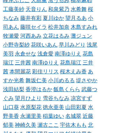
峰岸ふじこ
大島薫
渚うるみ
橋本麻耶
工藤美紗
天音りん
和泉紫乃
水希舞
桜
ちなみ
藤井有彩
夏川ゆか
望月るあ
小
司あん
藤咲セイラ
松井加奈
木島すみれ
牧瀬愛
河西あみ
立花はるみ
灘ジュン
小野寺梨紗
花咲いあん
早川みどり
浅尾
美羽
永倉せな
浅倉愛
南澤ゆりえ
花島
瑞江
三井茜
南澤ゆりえ
花島瑞江
三井
茜
本間麗花
彩佳リリス
桜木えみ香
あ
すか光希
舞坂仁美
小川めるる
堤さやか
浅田結梨
香澄はるか
飯島くらら
武藤つ
ぐみ
望月ひより
雪谷ちなみ
凉宮すず
山口葵
水原梨花
徳永亜美
山田彩夏
水
野美香
永瀬里美
稲葉ゆい
名城翠
近藤
郁美
神崎久美
瀬古ここ
宇佐木もも
北