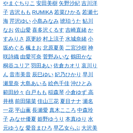
やまぐちりこ
安田美樹
矢野沙紀
吉川洋
子
吉沢もも
RUMIKA
若菜ひかる
若瀬七
海
芹沢ゆい
小島みなみ
琥珀うた
鮎川
なお
佐山愛
喜多沢くるす
吉崎直緒
か
すみりさ
原更紗
村上涼子
水城奈緒
小
坂めぐる
楓まお
北原夏美
二宮沙樹
神
咲詩織
由愛可奈
菅野みいな
鶴田かな
桐谷ユリア
羽田あい
佐倉カオリ
哀川り
ん
音市美音
辰巳ゆい
妃乃ひかり
早川
瀬里奈
大島あいる
絵色千佳
沖ひとみ
範田紗々
白戸もも
稲森琴
小倉ゆず
高
井桃
前田陽菜
佳山三花
夏目ナナ
瀬名
一花
平山薫
長瀬愛
真木こころ
中森玲
子
みなせ優夏
姫野ゆうり
本真ゆり
水
元ゆうな
愛音まひろ
早乙女らぶ
大沢美