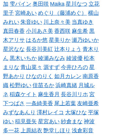
加
雫パイン
奥田咲
Maika
星川なつ
立花
里子
宮崎あい
めぐり（藤浦めぐ）
横山
みれい
朱音ゆい
川上奈々美
当真ゆき
真田春香
小川あさ美
香西咲
麻生希
黒
木アリサ
はるか悠
星美りか
瀬乃ゆいか
星沢なな
長谷川美紅
辻本りょう
青木り
ん
黒木いちか
綾瀬みなみ
綾波優
松本
まりな
青山菜々
源すず
今井ひろの
星
野あかり
ひなのりく
如月カレン
南原香
織
松野ゆい
佳苗るか
浜崎真緒
月城ル
ネ
稲森ケイト
麻生香月
長谷川リホ
宮
下つばさ
一条綺美香
尾上若葉
友崎亜希
みずなあんり
澤村レイコ
大塚ひな
平塚
ゆい
稲見亜矢
星宮あい
紗倉まな
神波
多一花
上原結衣
艶堂しほり
浅倉彩音