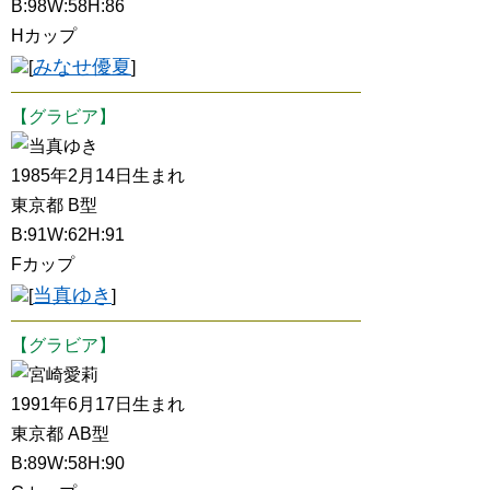
B:98W:58H:86
Hカップ
みなせ優夏
[
]
【グラビア】
当真ゆき
1985年2月14日生まれ
東京都 B型
B:91W:62H:91
Fカップ
当真ゆき
[
]
【グラビア】
宮崎愛莉
1991年6月17日生まれ
東京都 AB型
B:89W:58H:90