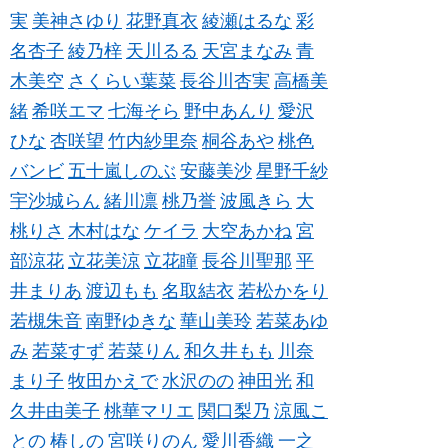
実
美神さゆり
花野真衣
綾瀬はるな
彩
名杏子
綾乃梓
天川るる
天宮まなみ
青
木美空
さくらい葉菜
長谷川杏実
高橋美
緒
希咲エマ
七海そら
野中あんり
愛沢
ひな
杏咲望
竹内紗里奈
桐谷あや
桃色
バンビ
五十嵐しのぶ
安藤美沙
星野千紗
宇沙城らん
緒川凛
桃乃誉
波風きら
大
桃りさ
木村はな
ケイラ
大空あかね
宮
部涼花
立花美涼
立花瞳
長谷川聖那
平
井まりあ
渡辺もも
名取結衣
若松かをり
若槻朱音
南野ゆきな
華山美玲
若菜あゆ
み
若菜すず
若菜りん
和久井もも
川奈
まり子
牧田かえで
水沢のの
神田光
和
久井由美子
桃華マリエ
関口梨乃
涼風こ
との
椿しの
宮咲りのん
愛川香織
一之