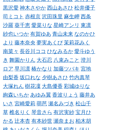
黒沢愛
神木さやか
西山あさひ
松井優子
司ミコト
赤根京
沢田珠里
麻生岬
西条
沙羅
葵千恵
愛菜りな
星崎アンリ
東凛
紗也いつか
有賀ゆあ
青山未来
なのかひ
より
藤本奈央
夢実あくび
茉莉花みく
南菜々
長谷川ココ
ひなみるか
愛斗ゆう
き
舞園かりん
大石忍
八束みこと
澄川
ロア
早川凛
椿かなり
加藤ツバキ
宮地
由梨香
坂口れな
夕樹あさひ
竹内真琴
大塚れん
樹花凜
大島優香
彩城ゆりな
絢森いちか
あゆみ翼
香波りょう
藤井あ
いさ
宮崎愛莉
萌芭
瀬名みづき
松山千
草
椎名りく
琴音さら
有沢実紗
宝月ひ
かる
辻本杏
有本紗世
瀬奈まお
柏木胡
桃
あいださくら
堀川奈美
稲森しほり