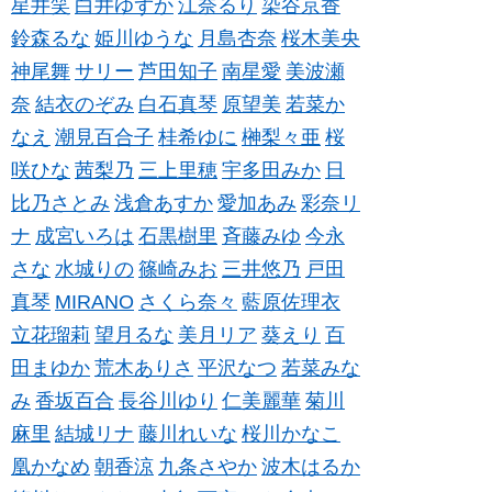
星井笑
白井ゆずか
江奈るり
染谷京香
鈴森るな
姫川ゆうな
月島杏奈
桜木美央
神尾舞
サリー
芦田知子
南星愛
美波瀬
奈
結衣のぞみ
白石真琴
原望美
若菜か
なえ
潮見百合子
桂希ゆに
榊梨々亜
桜
咲ひな
茜梨乃
三上里穂
宇多田みか
日
比乃さとみ
浅倉あすか
愛加あみ
彩奈リ
ナ
成宮いろは
石黒樹里
斉藤みゆ
今永
さな
水城りの
篠崎みお
三井悠乃
戸田
真琴
MIRANO
さくら奈々
藍原佐理衣
立花瑠莉
望月るな
美月リア
葵えり
百
田まゆか
荒木ありさ
平沢なつ
若菜みな
み
香坂百合
長谷川ゆり
仁美麗華
菊川
麻里
結城リナ
藤川れいな
桜川かなこ
凰かなめ
朝香涼
九条さやか
波木はるか