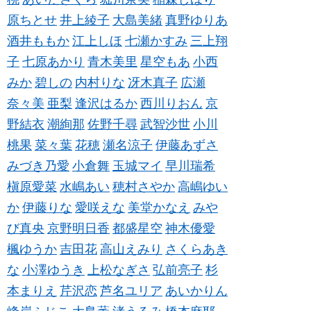
原ちとせ
井上綾子
大島美緒
真野ゆりあ
酒井ももか
江上しほ
七瀬かすみ
三上翔
子
七原あかり
青木美里
星空もあ
小西
みか
碧しの
内村りな
冴木真子
広瀬
奈々美
亜梨
逢沢はるか
西川りおん
京
野結衣
潮絢那
佐野千尋
武智沙世
小川
桃果
菜々葉
花穂
瀬名涼子
伊藤あずさ
みづき乃愛
小倉舞
玉城マイ
早川瑞希
槇原愛菜
水嶋あい
穂村さやか
高嶋ゆい
か
伊藤りな
愛咲えな
美堂かなえ
みや
び真央
京野明日香
都盛星空
神木優愛
楓ゆうか
吉田花
高山えみり
さくらあき
な
小澤ゆうき
上松なぎさ
弘前亮子
杉
本まりえ
芹沢恋
芦名ユリア
あいかりん