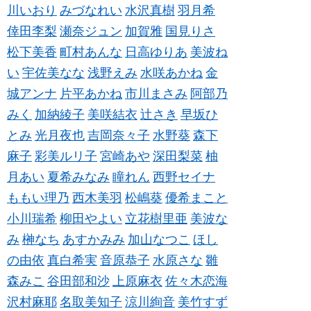
川いおり
みづなれい
水沢真樹
羽月希
倖田李梨
瀬奈ジュン
加賀雅
国見りさ
松下美香
町村あんな
日高ゆりあ
美波ね
い
宇佐美なな
浅野えみ
水咲あかね
金
城アンナ
片平あかね
市川まさみ
阿部乃
みく
加納綾子
美咲結衣
辻さき
早坂ひ
とみ
光月夜也
吉岡奈々子
水野葵
森下
麻子
彩美ルリ子
宮崎あや
深田梨菜
柚
月あい
夏希みなみ
瞳れん
西野セイナ
ももい理乃
西木美羽
松嶋葵
優希まこと
小川瑞希
柳田やよい
立花樹里亜
美波な
み
榊なち
あすかみみ
加山なつこ
ほし
の由依
真白希実
音原恭子
水原さな
雛
森みこ
谷田部和沙
上原麻衣
佐々木恋海
沢村麻耶
名取美知子
涼川絢音
美竹すず