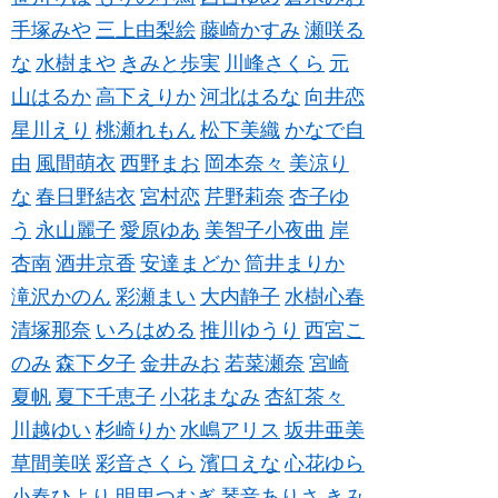
手塚みや
三上由梨絵
藤崎かすみ
瀬咲る
な
水樹まや
きみと歩実
川峰さくら
元
山はるか
高下えりか
河北はるな
向井恋
星川えり
桃瀬れもん
松下美織
かなで自
由
風間萌衣
西野まお
岡本奈々
美涼り
な
春日野結衣
宮村恋
芹野莉奈
杏子ゆ
う
永山麗子
愛原ゆあ
美智子小夜曲
岸
杏南
酒井京香
安達まどか
筒井まりか
滝沢かのん
彩瀬まい
大内静子
水樹心春
清塚那奈
いろはめる
推川ゆうり
西宮こ
のみ
森下夕子
金井みお
若菜瀬奈
宮崎
夏帆
夏下千恵子
小花まなみ
杏紅茶々
川越ゆい
杉崎りか
水嶋アリス
坂井亜美
草間美咲
彩音さくら
濱口えな
心花ゆら
小春ひより
明里つむぎ
琴音ありさ
きみ