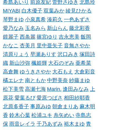
希島あいり
前原友紀
菅野さゆき
北島玲
MIYABI
白木優子
双葉みか
綾見ひかる
琴野まゆ
小泉真希
湊莉久
一色あずさ
愛乃なみ
玉名みら
新山らん
藤北彩香
鏡麗子
西条麗
篠宮ゆり
吉永恵美
飯岡
かなこ
杏美月
里中亜矢子
音無さやか
清原りょう
早瀬ありす
沢口みき
塚田詩
織
新山沙弥
楓姫輝
大石のぞみ
亜希菜
高倉舞
ゆうきさやか
大石もえ
大倉彩音
橘エレナ
南ともか
中野美奈
紗藤まゆ
松下美雪
高瀬七海
Marin.
逢田みなみ
上
原花
愛葉るび
愛原つばさ
相田紗耶香
北原多香子
事原みゆ
朝倉まりあ
麻木明
香
鈴木心葉
松浦ユキ
糸矢めい
寺島志
保
雨音レイラ
千乃あずみ
裕木まゆ
青