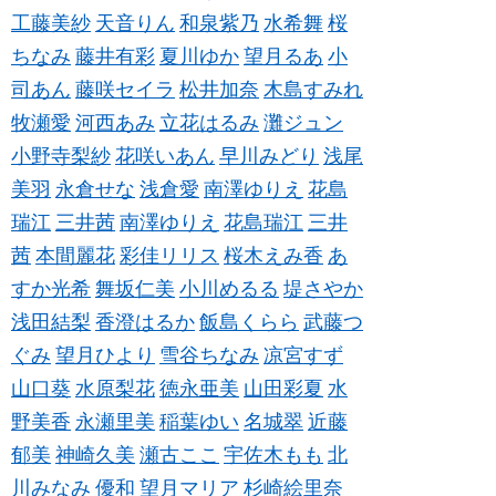
工藤美紗
天音りん
和泉紫乃
水希舞
桜
ちなみ
藤井有彩
夏川ゆか
望月るあ
小
司あん
藤咲セイラ
松井加奈
木島すみれ
牧瀬愛
河西あみ
立花はるみ
灘ジュン
小野寺梨紗
花咲いあん
早川みどり
浅尾
美羽
永倉せな
浅倉愛
南澤ゆりえ
花島
瑞江
三井茜
南澤ゆりえ
花島瑞江
三井
茜
本間麗花
彩佳リリス
桜木えみ香
あ
すか光希
舞坂仁美
小川めるる
堤さやか
浅田結梨
香澄はるか
飯島くらら
武藤つ
ぐみ
望月ひより
雪谷ちなみ
凉宮すず
山口葵
水原梨花
徳永亜美
山田彩夏
水
野美香
永瀬里美
稲葉ゆい
名城翠
近藤
郁美
神崎久美
瀬古ここ
宇佐木もも
北
川みなみ
優和
望月マリア
杉崎絵里奈