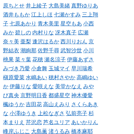
原ちとせ
井上綾子
大島美緒
真野ゆりあ
酒井ももか
江上しほ
七瀬かすみ
三上翔
子
七原あかり
青木美里
星空もあ
小西
みか
碧しの
内村りな
冴木真子
広瀬
奈々美
亜梨
逢沢はるか
西川りおん
京
野結衣
潮絢那
佐野千尋
武智沙世
小川
桃果
菜々葉
花穂
瀬名涼子
伊藤あずさ
みづき乃愛
小倉舞
玉城マイ
早川瑞希
槇原愛菜
水嶋あい
穂村さやか
高嶋ゆい
か
伊藤りな
愛咲えな
美堂かなえ
みや
び真央
京野明日香
都盛星空
神木優愛
楓ゆうか
吉田花
高山えみり
さくらあき
な
小澤ゆうき
上松なぎさ
弘前亮子
杉
本まりえ
芹沢恋
芦名ユリア
あいかりん
峰岸ふじこ
大島薫
渚うるみ
橋本麻耶