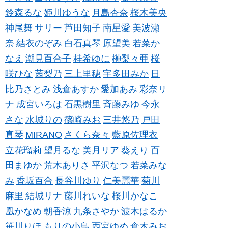
鈴森るな
姫川ゆうな
月島杏奈
桜木美央
神尾舞
サリー
芦田知子
南星愛
美波瀬
奈
結衣のぞみ
白石真琴
原望美
若菜か
なえ
潮見百合子
桂希ゆに
榊梨々亜
桜
咲ひな
茜梨乃
三上里穂
宇多田みか
日
比乃さとみ
浅倉あすか
愛加あみ
彩奈リ
ナ
成宮いろは
石黒樹里
斉藤みゆ
今永
さな
水城りの
篠崎みお
三井悠乃
戸田
真琴
MIRANO
さくら奈々
藍原佐理衣
立花瑠莉
望月るな
美月リア
葵えり
百
田まゆか
荒木ありさ
平沢なつ
若菜みな
み
香坂百合
長谷川ゆり
仁美麗華
菊川
麻里
結城リナ
藤川れいな
桜川かなこ
凰かなめ
朝香涼
九条さやか
波木はるか
笹川りほ
もりの小鳥
西宮ゆめ
倉木みお