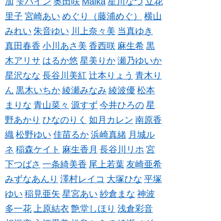
加
雫パイン
奥田咲
Maika
星川なつ
立花
里子
宮崎あい
めぐり（藤浦めぐ）
横山
みれい
朱音ゆい
川上奈々美
当真ゆき
真田春香
小川あさ美
香西咲
麻生希
黒
木アリサ
はるか悠
星美りか
瀬乃ゆいか
星沢なな
長谷川美紅
辻本りょう
青木り
ん
黒木いちか
綾瀬みなみ
綾波優
松本
まりな
青山菜々
源すず
今井ひろの
星
野あかり
ひなのりく
如月カレン
南原香
織
松野ゆい
佳苗るか
浜崎真緒
月城ル
ネ
稲森ケイト
麻生香月
長谷川リホ
宮
下つばさ
一条綺美香
尾上若葉
友崎亜希
みずなあんり
澤村レイコ
大塚ひな
平塚
ゆい
稲見亜矢
星宮あい
紗倉まな
神波
多一花
上原結衣
艶堂しほり
浅倉彩音