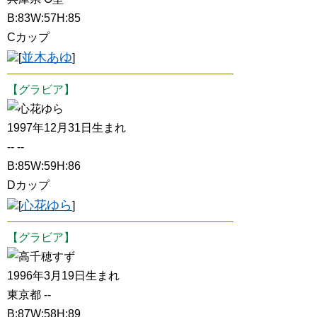
B:83W:57H:85
Cカップ
並木あゆ
[
]
【グラビア】
心花ゆら
1997年12月31日生まれ
-- --
B:85W:59H:86
Dカップ
心花ゆら
[
]
【グラビア】
高千穂すず
1996年3月19日生まれ
東京都 --
B:87W:58H:89