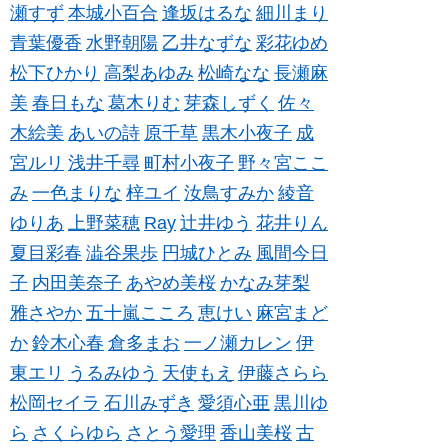
瀬すず
本城小百合
逢坂はるな
細川まり
青葉優香
水野朝陽
乙井なずな
彩花ゆめ
松下ひかり
高梨あゆみ
松崎なな
長瀬麻
美
春日もな
葛木りむ
芽森しずく
佐々
木絵美
あいの詩
原千草
黒木小夜子
成
宮ルリ
浅井千尋
町村小夜子
野々宮ここ
み
一色まりな
梓ユイ
汝鳥すみか
綾音
ゆりあ
上野菜穂
Ray
辻井ゆう
花井りん
夏目彩春
澁谷果歩
円城ひとみ
風間今日
子
内田美奈子
あやめ美桜
かなみ芽梨
雅さやか
五十嵐こころ
恵けい
麻宮まど
か
鈴木心春
倉多まお
一ノ瀬カレン
伊
東エリ
うるみゆう
天使もえ
伊藤さらら
松岡セイラ
石川みずき
愛須心亜
黒川ゆ
ら
さくらゆら
さとう愛理
香山美桜
古