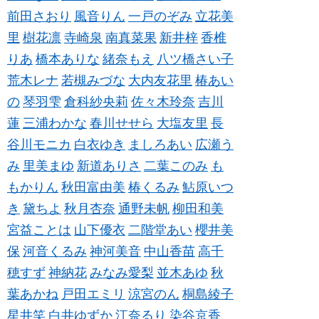
前田さおり
風音りん
一戸のぞみ
立花美
里
樹花凛
寺崎泉
南真菜果
新井梓
香椎
りあ
橋本ありな
緒奈もえ
八ツ橋さい子
荒木レナ
若槻みづな
大内友花里
椿あい
の
琴羽雫
倉科紗央莉
佐々木玲奈
吉川
蓮
三浦わかな
春川せせら
大塩友里
長
谷川モニカ
白衣ゆき
ましろあい
広瀬う
み
里美まゆ
新道ありさ
二葉このみ
も
もかりん
秋田富由美
椿くるみ
鮎原いつ
き
黛ちよ
秋月杏奈
通野未帆
柳田和美
宮益ことは
山下優衣
二階堂あい
櫻井美
保
河音くるみ
神河美音
中山香苗
高千
穂すず
神納花
みなみ愛梨
並木あゆ
秋
葉あかね
戸田エミリ
涼宮のん
桐島綾子
星井笑
白井ゆずか
江奈るり
染谷京香