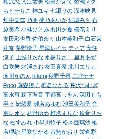
相沢恋
入江愛美
松島かえで
綾瀬メグ
ちとせりこ
神ユキ
七瀬りの
深津映見
畑中美雪
乃亜
夢乃あいか
結城みさ
石
原美希
小林ひとみ
羽田夕夏
桜花えり
友田彩也香
佐伯奈々
山本美和子
白石茉
莉奈
夢野怜子
星海レイカ
ティア
安住
涼子
上城りおな
水樹りさ
星月あず
白咲舞
水澤まお
友田真希
北川エリカ
滝川かのん
hitomi
秋野千尋
二宮ナナ
Roco
藤森綾子
椎名ひかる
芹沢つむぎ
富永苺
森下理音
宇都宮しをん
深田もも
寧々
妃悠愛
瀬名あゆむ
池田美和子
音
羽レオン
君野ゆめ
椎名まりな
鈴音りお
な
松すみれ
小早川怜子
松本亜璃沙
椎
名理紗
星咲ひかる
音無かおり
栄倉彩