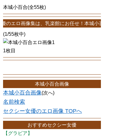
本城小百合(全55枚)
集は、乳楽館にお任せ！本城小百合エロ画像が55枚！このサイトは、
(1/55枚中)
1枚目
本城小百合画像
本城小百合画像
(次へ)
名前検索
セクシー女優のエロ画像 TOPへ
おすすめセクシー女優
【グラビア】