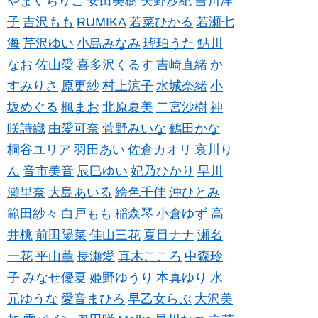
やまぐちりこ
安田美樹
矢野沙紀
吉川洋
子
吉沢もも
RUMIKA
若菜ひかる
若瀬七
海
芹沢ゆい
小島みなみ
琥珀うた
鮎川
なお
佐山愛
喜多沢くるす
吉崎直緒
か
すみりさ
原更紗
村上涼子
水城奈緒
小
坂めぐる
楓まお
北原夏美
二宮沙樹
神
咲詩織
由愛可奈
菅野みいな
鶴田かな
桐谷ユリア
羽田あい
佐倉カオリ
哀川り
ん
音市美音
辰巳ゆい
妃乃ひかり
早川
瀬里奈
大島あいる
絵色千佳
沖ひとみ
範田紗々
白戸もも
稲森琴
小倉ゆず
高
井桃
前田陽菜
佳山三花
夏目ナナ
瀬名
一花
平山薫
長瀬愛
真木こころ
中森玲
子
みなせ優夏
姫野ゆうり
本真ゆり
水
元ゆうな
愛音まひろ
早乙女らぶ
大沢美