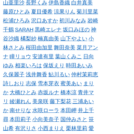
山亜里沙
長野くみ
伊島香織
白井真美
藤原ひとみ
夏目優希
涼果りん
菊川里菜
松浦ひろみ
沢口あすか
初川みなみ
岩崎
千鶴
SARAH
黒崎エレナ
坂口みほの
神
谷沙織
橘梨紗
楠真由美
山下やよい
小
林さとみ
桜田由加里
舞田奈美
菜月アン
ナ
瞳リョウ
安達有里
葉山くみこ
日向
ゆみ
相楽いろは
保坂えり
時田あいみ
久保麗子
浅井舞香
鮎川るい
仲村茉莉恵
詩しおり
志保
雪本芽衣
蜜美あい
まり
か
大橋ひとみ
赤坂ルナ
橋本涼
青井マ
リ
綾瀬れん
美泉咲
藤下梨花
三浦あい
か
南せりな
水咲ローラ
本田岬
井上千
尋
本田莉子
小向美奈子
国仲みさと
笹
山希
有沢りさ
小西まりえ
栗林里莉
愛