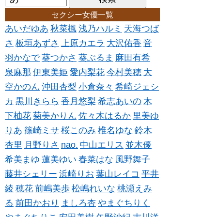
セクシー女優一覧
あいだゆあ
秋菜楓
浅乃ハルミ
天海つば
さ
板垣あずさ
上原カエラ
大沢佑香
音
羽かなで
葵つかさ
葵ぶるま
麻田有希
泉麻那
伊東美姫
愛内梨花
今村美穂
大
空かのん
沖田杏梨
小倉奈々
希崎ジェシ
カ
黒川きらら
香月悠梨
希志あいの
木
下柚花
菊美かりん
佐々木はるか
里美ゆ
りあ
篠崎ミサ
桜このみ
椎名ゆな
鈴木
杏里
月野りさ
nao.
中山エリス
並木優
希美まゆ
蓮美ゆい
春菜はな
風野舞子
藤井シェリー
浜崎りお
葉山レイコ
平井
綾
穂花
前嶋美歩
松嶋れいな
桃瀬えみ
る
前田かおり
ましろ杏
やまぐちりく