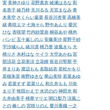
実
美神さゆり
花野真衣
綾瀬はるな
彩
名杏子
綾乃梓
天川るる
天宮まなみ
青
木美空
さくらい葉菜
長谷川杏実
高橋美
緒
希咲エマ
七海そら
野中あんり
愛沢
ひな
杏咲望
竹内紗里奈
桐谷あや
桃色
バンビ
五十嵐しのぶ
安藤美沙
星野千紗
宇沙城らん
緒川凛
桃乃誉
波風きら
大
桃りさ
木村はな
ケイラ
大空あかね
宮
部涼花
立花美涼
立花瞳
長谷川聖那
平
井まりあ
渡辺もも
名取結衣
若松かをり
若槻朱音
南野ゆきな
華山美玲
若菜あゆ
み
若菜すず
若菜りん
和久井もも
川奈
まり子
牧田かえで
水沢のの
神田光
和
久井由美子
桃華マリエ
関口梨乃
涼風こ
との
椿しの
宮咲りのん
愛川香織
一之