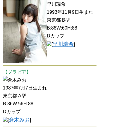
早川瑞希
1993年11月9日生まれ
東京都 B型
B:88W:60H:88
Dカップ
早川瑞希
[
]
【グラビア】
倉木みお
1987年7月7日生まれ
東京都 A型
B:86W:56H:88
Dカップ
倉木みお
[
]