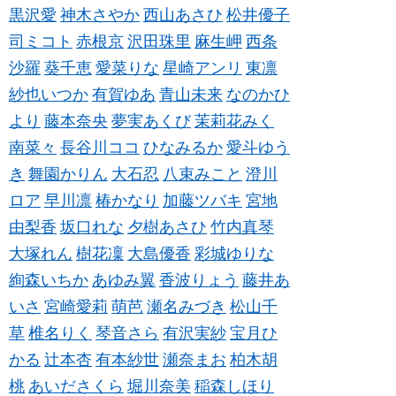
黒沢愛
神木さやか
西山あさひ
松井優子
司ミコト
赤根京
沢田珠里
麻生岬
西条
沙羅
葵千恵
愛菜りな
星崎アンリ
東凛
紗也いつか
有賀ゆあ
青山未来
なのかひ
より
藤本奈央
夢実あくび
茉莉花みく
南菜々
長谷川ココ
ひなみるか
愛斗ゆう
き
舞園かりん
大石忍
八束みこと
澄川
ロア
早川凛
椿かなり
加藤ツバキ
宮地
由梨香
坂口れな
夕樹あさひ
竹内真琴
大塚れん
樹花凜
大島優香
彩城ゆりな
絢森いちか
あゆみ翼
香波りょう
藤井あ
いさ
宮崎愛莉
萌芭
瀬名みづき
松山千
草
椎名りく
琴音さら
有沢実紗
宝月ひ
かる
辻本杏
有本紗世
瀬奈まお
柏木胡
桃
あいださくら
堀川奈美
稲森しほり