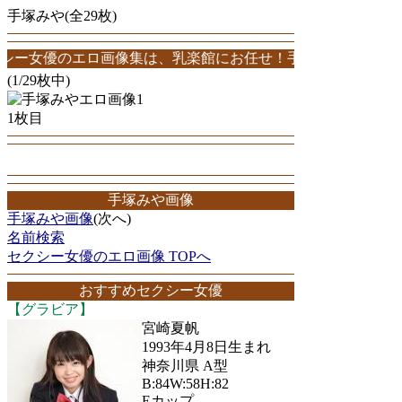
手塚みや(全29枚)
のエロ画像集は、乳楽館にお任せ！手塚みやエロ画像が29枚！このサイ
(1/29枚中)
1枚目
手塚みや画像
手塚みや画像
(次へ)
名前検索
セクシー女優のエロ画像 TOPへ
おすすめセクシー女優
【グラビア】
宮崎夏帆
1993年4月8日生まれ
神奈川県 A型
B:84W:58H:82
Eカップ