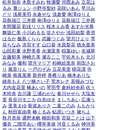
松井加奈
木島すみれ
牧瀬愛
河西あみ
立花は
るみ
灘ジュン
小野寺梨紗
花咲いあん
早川み
どり
浅尾美羽
永倉せな
浅倉愛
南澤ゆりえ
花島瑞江
三井茜
南澤ゆりえ
花島瑞江
三井茜
本間麗花
彩佳リリス
桜木えみ香
あすか光希
舞坂仁美
小川めるる
堤さやか
浅田結梨
香澄
はるか
飯島くらら
武藤つぐみ
望月ひより
雪
谷ちなみ
凉宮すず
山口葵
水原梨花
徳永亜美
山田彩夏
水野美香
永瀬里美
稲葉ゆい
名城翠
近藤郁美
神崎久美
瀬古ここ
宇佐木もも
北川
みなみ
優和
望月マリア
杉崎絵里奈
前田さお
り
風音りん
一戸のぞみ
立花美里
樹花凛
寺
崎泉
南真菜果
新井梓
香椎りあ
橋本ありな
緒奈もえ
八ツ橋さい子
荒木レナ
若槻みづな
大内友花里
椿あいの
琴羽雫
倉科紗央莉
佐々
木玲奈
吉川蓮
三浦わかな
春川せせら
大塩友
里
長谷川モニカ
白衣ゆき
ましろあい
広瀬う
み
里美まゆ
新道ありさ
二葉このみ
ももかり
ん
秋田富由美
椿くるみ
鮎原いつき
黛ちよ
秋月杏奈
通野未帆
柳田和美
宮益ことは
山下
優衣
二階堂あい
櫻井美保
河音くるみ
神河美