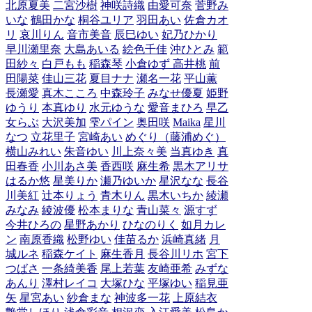
北原夏美
二宮沙樹
神咲詩織
由愛可奈
菅野み
いな
鶴田かな
桐谷ユリア
羽田あい
佐倉カオ
リ
哀川りん
音市美音
辰巳ゆい
妃乃ひかり
早川瀬里奈
大島あいる
絵色千佳
沖ひとみ
範
田紗々
白戸もも
稲森琴
小倉ゆず
高井桃
前
田陽菜
佳山三花
夏目ナナ
瀬名一花
平山薫
長瀬愛
真木こころ
中森玲子
みなせ優夏
姫野
ゆうり
本真ゆり
水元ゆうな
愛音まひろ
早乙
女らぶ
大沢美加
雫パイン
奥田咲
Maika
星川
なつ
立花里子
宮崎あい
めぐり（藤浦めぐ）
横山みれい
朱音ゆい
川上奈々美
当真ゆき
真
田春香
小川あさ美
香西咲
麻生希
黒木アリサ
はるか悠
星美りか
瀬乃ゆいか
星沢なな
長谷
川美紅
辻本りょう
青木りん
黒木いちか
綾瀬
みなみ
綾波優
松本まりな
青山菜々
源すず
今井ひろの
星野あかり
ひなのりく
如月カレ
ン
南原香織
松野ゆい
佳苗るか
浜崎真緒
月
城ルネ
稲森ケイト
麻生香月
長谷川リホ
宮下
つばさ
一条綺美香
尾上若葉
友崎亜希
みずな
あんり
澤村レイコ
大塚ひな
平塚ゆい
稲見亜
矢
星宮あい
紗倉まな
神波多一花
上原結衣