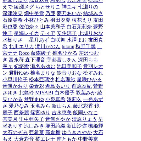
艶堂しほり
浅倉彩音
相沢恋
入江愛美
松島か
えで
綾瀬メグ
ちとせりこ
神ユキ
七瀬りの
深津映見
畑中美雪
乃亜
夢乃あいか
結城みさ
石原美希
小林ひとみ
羽田夕夏
桜花えり
友田
彩也香
佐伯奈々
山本美和子
白石茉莉奈
夢野
怜子
星海レイカ
ティア
安住涼子
上城りおな
水樹りさ
星月あず
白咲舞
水澤まお
友田真
希
北川エリカ
滝川かのん
hitomi
秋野千尋
二
宮ナナ
Roco
藤森綾子
椎名ひかる
芹沢つむ
ぎ
富永苺
森下理音
宇都宮しをん
深田もも
寧々
妃悠愛
瀬名あゆむ
池田美和子
音羽レオ
ン
君野ゆめ
椎名まりな
鈴音りおな
松すみれ
小早川怜子
松本亜璃沙
椎名理紗
星咲ひかる
音無かおり
栄倉彩
希島あいり
前原友紀
菅野
さゆき
北島玲
MIYABI
白木優子
双葉みか
綾
見ひかる
琴野まゆ
小泉真希
湊莉久
一色あず
さ
愛乃なみ
玉名みら
新山らん
藤北彩香
鏡
麗子
西条麗
篠宮ゆり
吉永恵美
飯岡かなこ
杏美月
里中亜矢子
音無さやか
清原りょう
早
瀬ありす
沢口みき
塚田詩織
新山沙弥
楓姫輝
大石のぞみ
亜希菜
高倉舞
ゆうきさやか
大石
もえ
大倉彩音
橘エレナ
南ともか
中野美奈