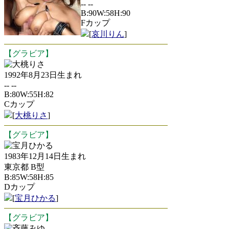
-- --
B:90W:58H:90
Fカップ
[
哀川りん
]
【グラビア】
大桃りさ
1992年8月23日生まれ
-- --
B:80W:55H:82
Cカップ
[
大桃りさ
]
【グラビア】
宝月ひかる
1983年12月14日生まれ
東京都 B型
B:85W:58H:85
Dカップ
[
宝月ひかる
]
【グラビア】
斉藤みゆ