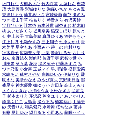
坂口れな
夕樹あさひ
竹内真琴
大塚れん
樹花
凜
大島優香
彩城ゆりな
絢森いちか
あゆみ翼
香波りょう
藤井あいさ
宮崎愛莉
萌芭
瀬名み
づき
松山千草
椎名りく
琴音さら
有沢実紗
宝月ひかる
辻本杏
有本紗世
瀬奈まお
柏木胡
桃
あいださくら
堀川奈美
稲森しほり
原ちと
せ
井上綾子
大島美緒
真野ゆりあ
酒井ももか
江上しほ
七瀬かすみ
三上翔子
七原あかり
青
木美里
星空もあ
小西みか
碧しの
内村りな
冴木真子
広瀬奈々美
亜梨
逢沢はるか
西川り
おん
京野結衣
潮絢那
佐野千尋
武智沙世
小
川桃果
菜々葉
花穂
瀬名涼子
伊藤あずさ
み
づき乃愛
小倉舞
玉城マイ
早川瑞希
槇原愛菜
水嶋あい
穂村さやか
高嶋ゆいか
伊藤りな
愛
咲えな
美堂かなえ
みやび真央
京野明日香
都
盛星空
神木優愛
楓ゆうか
吉田花
高山えみり
さくらあきな
小澤ゆうき
上松なぎさ
弘前亮
子
杉本まりえ
芹沢恋
芦名ユリア
あいかりん
峰岸ふじこ
大島薫
渚うるみ
橋本麻耶
工藤美
紗
天音りん
和泉紫乃
水希舞
桜ちなみ
藤井
有彩
夏川ゆか
望月るあ
小司あん
藤咲セイラ