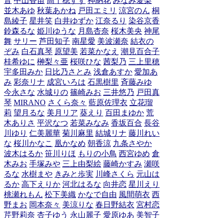
音
中山香苗
高千穂すず
神納花
みなみ愛梨
並木あゆ
秋葉あかね
戸田エミリ
涼宮のん
桐
島綾子
星井笑
白井ゆずか
江奈るり
染谷京香
鈴森るな
姫川ゆうな
月島杏奈
桜木美央
神尾
舞
サリー
芦田知子
南星愛
美波瀬奈
結衣の
ぞみ
白石真琴
原望美
若菜かなえ
潮見百合子
桂希ゆに
榊梨々亜
桜咲ひな
茜梨乃
三上里穂
宇多田みか
日比乃さとみ
浅倉あすか
愛加あ
み
彩奈リナ
成宮いろは
石黒樹里
斉藤みゆ
今永さな
水城りの
篠崎みお
三井悠乃
戸田真
琴
MIRANO
さくら奈々
藍原佐理衣
立花瑠
莉
望月るな
美月リア
葵えり
百田まゆか
荒
木ありさ
平沢なつ
若菜みなみ
香坂百合
長谷
川ゆり
仁美麗華
菊川麻里
結城リナ
藤川れい
な
桜川かなこ
凰かなめ
朝香涼
九条さやか
波木はるか
笹川りほ
もりの小鳥
西宮ゆめ
倉
木みお
手塚みや
三上由梨絵
藤崎かすみ
瀬咲
るな
水樹まや
きみと歩実
川峰さくら
元山は
るか
高下えりか
河北はるな
向井恋
星川えり
桃瀬れもん
松下美織
かなで自由
風間萌衣
西
野まお
岡本奈々
美涼りな
春日野結衣
宮村恋
芹野莉奈
杏子ゆう
永山麗子
愛原ゆあ
美智子