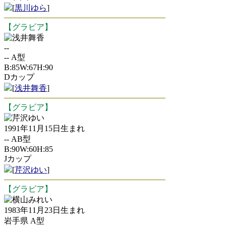
[
黒川ゆら
]
【グラビア】
浅井舞香
--
-- A型
B:85W:67H:90
Dカップ
[
浅井舞香
]
【グラビア】
芹沢ゆい
1991年11月15日生まれ
-- AB型
B:90W:60H:85
Jカップ
[
芹沢ゆい
]
【グラビア】
横山みれい
1983年11月23日生まれ
岩手県 A型