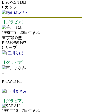
B:93W:57H:83
Hカップ
[
横山みれい
]
【グラビア】
笹川りほ
1996年5月20日生まれ
東京都 O型
B:85W:58H:87
Cカップ
[
笹川りほ
]
【グラビア】
市川まさみ
--
-- --
B:--W:--H:--
--
[
市川まさみ
]
【グラビア】
SARAH
1991年10月7日生まれ