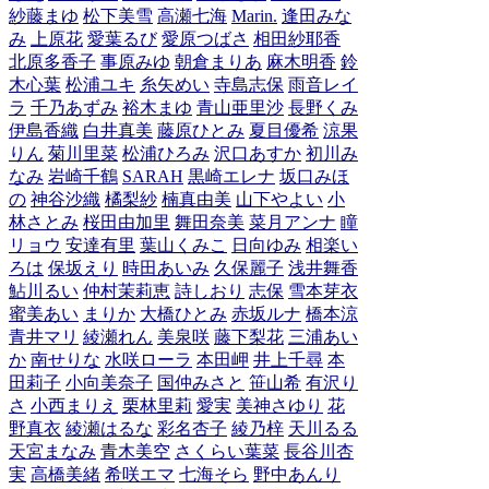
紗藤まゆ
松下美雪
高瀬七海
Marin.
逢田みな
み
上原花
愛葉るび
愛原つばさ
相田紗耶香
北原多香子
事原みゆ
朝倉まりあ
麻木明香
鈴
木心葉
松浦ユキ
糸矢めい
寺島志保
雨音レイ
ラ
千乃あずみ
裕木まゆ
青山亜里沙
長野くみ
伊島香織
白井真美
藤原ひとみ
夏目優希
涼果
りん
菊川里菜
松浦ひろみ
沢口あすか
初川み
なみ
岩崎千鶴
SARAH
黒崎エレナ
坂口みほ
の
神谷沙織
橘梨紗
楠真由美
山下やよい
小
林さとみ
桜田由加里
舞田奈美
菜月アンナ
瞳
リョウ
安達有里
葉山くみこ
日向ゆみ
相楽い
ろは
保坂えり
時田あいみ
久保麗子
浅井舞香
鮎川るい
仲村茉莉恵
詩しおり
志保
雪本芽衣
蜜美あい
まりか
大橋ひとみ
赤坂ルナ
橋本涼
青井マリ
綾瀬れん
美泉咲
藤下梨花
三浦あい
か
南せりな
水咲ローラ
本田岬
井上千尋
本
田莉子
小向美奈子
国仲みさと
笹山希
有沢り
さ
小西まりえ
栗林里莉
愛実
美神さゆり
花
野真衣
綾瀬はるな
彩名杏子
綾乃梓
天川るる
天宮まなみ
青木美空
さくらい葉菜
長谷川杏
実
高橋美緒
希咲エマ
七海そら
野中あんり