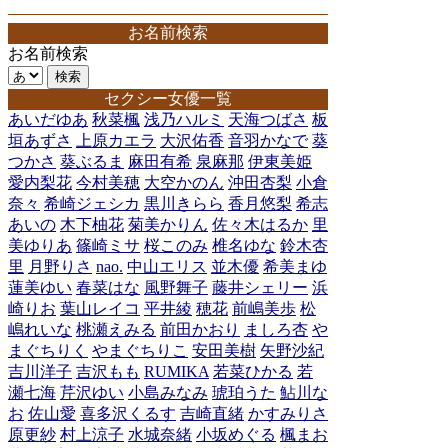
お名前検索
お名前検索
セクシー女優一覧
あいだゆあ
秋菜楓
浅乃ハルミ
天海つばさ
板
垣あずさ
上原カエラ
大沢佑香
音羽かなで
葵
つかさ
葵ぶるま
麻田有希
泉麻那
伊東美姫
愛内梨花
今村美穂
大空かのん
沖田杏梨
小倉
奈々
希崎ジェシカ
黒川きらら
香月悠梨
希志
あいの
木下柚花
菊美かりん
佐々木はるか
里
美ゆりあ
篠崎ミサ
桜このみ
椎名ゆな
鈴木杏
里
月野りさ
nao.
中山エリス
並木優
希美まゆ
蓮美ゆい
春菜はな
風野舞子
藤井シェリー
浜
崎りお
葉山レイコ
平井綾
穂花
前嶋美歩
松
嶋れいな
桃瀬えみる
前田かおり
ましろ杏
や
まぐちりく
やまぐちりこ
安田美樹
矢野沙紀
吉川洋子
吉沢もも
RUMIKA
若菜ひかる
若
瀬七海
芹沢ゆい
小島みなみ
琥珀うた
鮎川な
お
佐山愛
喜多沢くるす
吉崎直緒
かすみりさ
原更紗
村上涼子
水城奈緒
小坂めぐる
楓まお