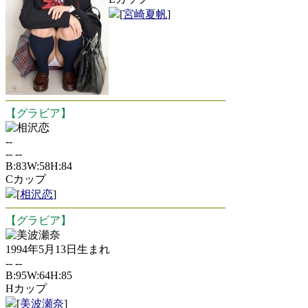
[
宮崎夏帆
]
【グラビア】
相沢恋
--
-- --
B:83W:58H:84
Cカップ
[
相沢恋
]
【グラビア】
美波瀬奈
1994年5月13日生まれ
-- --
B:95W:64H:85
Hカップ
[
美波瀬奈
]