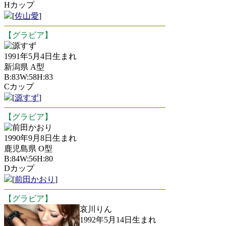
Hカップ
[
佐山愛
]
【グラビア】
源すず
1991年5月4日生まれ
新潟県 A型
B:83W:58H:83
Cカップ
[
源すず
]
【グラビア】
前田かおり
1990年9月8日生まれ
鹿児島県 O型
B:84W:56H:80
Dカップ
[
前田かおり
]
【グラビア】
哀川りん
1992年5月14日生まれ