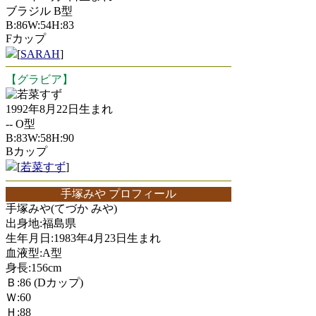
ブラジル B型
B:86W:54H:83
Fカップ
[
SARAH
]
【グラビア】
若菜すず
1992年8月22日生まれ
-- O型
B:83W:58H:90
Bカップ
[
若菜すず
]
手塚みや プロフィール
手塚みや(てづか みや)
出身地:福島県
生年月日:1983年4月23日生まれ
血液型:A型
身長:156cm
Ｂ:86 (Dカップ)
Ｗ:60
Ｈ:88