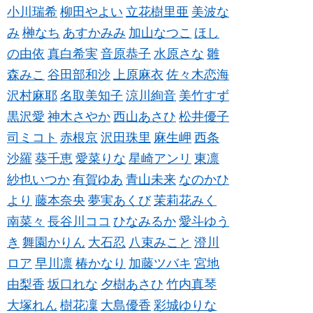
小川瑞希
柳田やよい
立花樹里亜
美波な
み
榊なち
あすかみみ
加山なつこ
ほし
の由依
真白希実
音原恭子
水原さな
雛
森みこ
谷田部和沙
上原麻衣
佐々木恋海
沢村麻耶
名取美知子
涼川絢音
美竹すず
黒沢愛
神木さやか
西山あさひ
松井優子
司ミコト
赤根京
沢田珠里
麻生岬
西条
沙羅
葵千恵
愛菜りな
星崎アンリ
東凛
紗也いつか
有賀ゆあ
青山未来
なのかひ
より
藤本奈央
夢実あくび
茉莉花みく
南菜々
長谷川ココ
ひなみるか
愛斗ゆう
き
舞園かりん
大石忍
八束みこと
澄川
ロア
早川凛
椿かなり
加藤ツバキ
宮地
由梨香
坂口れな
夕樹あさひ
竹内真琴
大塚れん
樹花凜
大島優香
彩城ゆりな