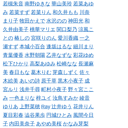
若槻朱音
南野ゆきな
華山美玲
若菜あゆ
み
若菜すず
若菜りん
和久井もも
川奈
まり子
牧田かえで
水沢のの
神田光
和
久井由美子
桃華マリエ
関口梨乃
涼風こ
との
椿しの
宮咲りのん
愛川香織
一之
瀬すず
本城小百合
逢坂はるな
細川まり
青葉優香
水野朝陽
乙井なずな
彩花ゆめ
松下ひかり
高梨あゆみ
松崎なな
長瀬麻
美
春日もな
葛木りむ
芽森しずく
佐々
木絵美
あいの詩
原千草
黒木小夜子
成
宮ルリ
浅井千尋
町村小夜子
野々宮ここ
み
一色まりな
梓ユイ
汝鳥すみか
綾音
ゆりあ
上野菜穂
Ray
辻井ゆう
花井りん
夏目彩春
澁谷果歩
円城ひとみ
風間今日
子
内田美奈子
あやめ美桜
かなみ芽梨