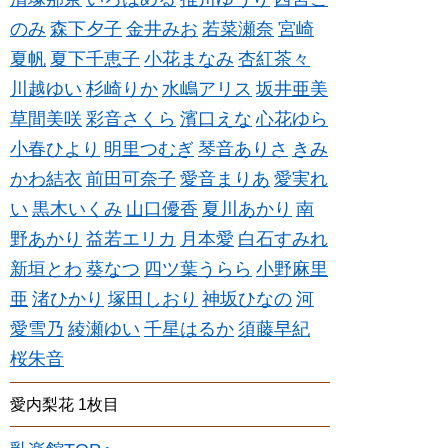
のみ
森下夕子
金井みお
若菜瀬奈
宮崎
夏帆
夏下千恵子
小花まなみ
杏紅茶々
川越ゆい
杉崎りか
水嶋アリス
坂井亜美
草間美咲
彩音さくら
濱口えな
心花ゆら
小春ひより
明里つむぎ
琴音ありさ
きみ
かわ結衣
前田可奈子
愛音まりあ
愛実れ
い
黒木いくみ
山口優香
夏川あかり
南
野あかり
益若エリカ
月本愛
白石すみれ
新垣とわ
葵なつ
四ツ葉うらら
小野麻里
亜
渚ひかり
塚田しおり
神坂ひなの
河
愛雪乃
綾瀬ゆい
千星はるか
須藤早紀
桜朱音
愛内梨花 1枚目