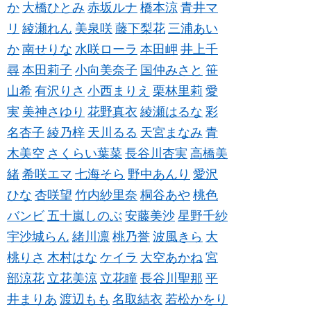
か
大橋ひとみ
赤坂ルナ
橋本涼
青井マ
リ
綾瀬れん
美泉咲
藤下梨花
三浦あい
か
南せりな
水咲ローラ
本田岬
井上千
尋
本田莉子
小向美奈子
国仲みさと
笹
山希
有沢りさ
小西まりえ
栗林里莉
愛
実
美神さゆり
花野真衣
綾瀬はるな
彩
名杏子
綾乃梓
天川るる
天宮まなみ
青
木美空
さくらい葉菜
長谷川杏実
高橋美
緒
希咲エマ
七海そら
野中あんり
愛沢
ひな
杏咲望
竹内紗里奈
桐谷あや
桃色
バンビ
五十嵐しのぶ
安藤美沙
星野千紗
宇沙城らん
緒川凛
桃乃誉
波風きら
大
桃りさ
木村はな
ケイラ
大空あかね
宮
部涼花
立花美涼
立花瞳
長谷川聖那
平
井まりあ
渡辺もも
名取結衣
若松かをり