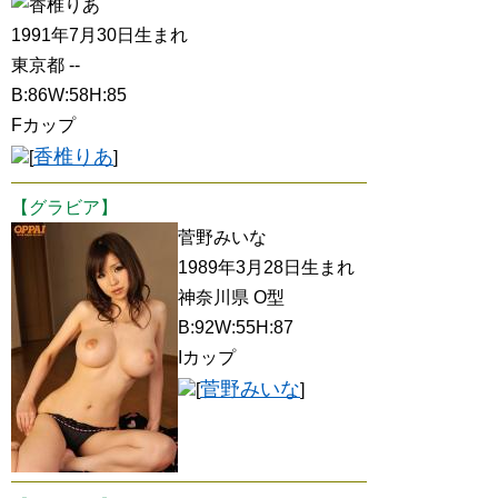
香椎りあ
1991年7月30日生まれ
東京都 --
B:86W:58H:85
Fカップ
香椎りあ
[
]
【グラビア】
菅野みいな
1989年3月28日生まれ
神奈川県 O型
B:92W:55H:87
Iカップ
菅野みいな
[
]