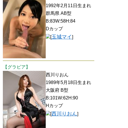
1992年2月11日生まれ
群馬県 AB型
B:83W:58H:84
Dカップ
玉城マイ
[
]
【グラビア】
西川りおん
1989年5月18日生まれ
大阪府 B型
B:101W:62H:90
Hカップ
西川りおん
[
]