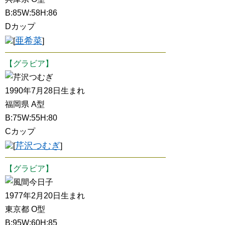
B:85W:58H:86
Dカップ
亜希菜
[
]
【グラビア】
芹沢つむぎ
1990年7月28日生まれ
福岡県 A型
B:75W:55H:80
Cカップ
芹沢つむぎ
[
]
【グラビア】
風間今日子
1977年2月20日生まれ
東京都 O型
B:95W:60H:85