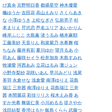
び真央
京野明日香
都盛星空
神木優愛
楓ゆうか
吉田花
高山えみり
さくらあき
な
小澤ゆうき
上松なぎさ
弘前亮子
杉
本まりえ
芹沢恋
芦名ユリア
あいかりん
峰岸ふじこ
大島薫
渚うるみ
橋本麻耶
工藤美紗
天音りん
和泉紫乃
水希舞
桜
ちなみ
藤井有彩
夏川ゆか
望月るあ
小
司あん
藤咲セイラ
松井加奈
木島すみれ
牧瀬愛
河西あみ
立花はるみ
灘ジュン
小野寺梨紗
花咲いあん
早川みどり
浅尾
美羽
永倉せな
浅倉愛
南澤ゆりえ
花島
瑞江
三井茜
南澤ゆりえ
花島瑞江
三井
茜
本間麗花
彩佳リリス
桜木えみ香
あ
すか光希
舞坂仁美
小川めるる
堤さやか
浅田結梨
香澄はるか
飯島くらら
武藤つ