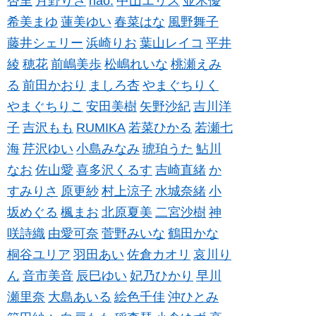
杏里
月野りさ
nao.
中山エリス
並木優
希美まゆ
蓮美ゆい
春菜はな
風野舞子
藤井シェリー
浜崎りお
葉山レイコ
平井
綾
穂花
前嶋美歩
松嶋れいな
桃瀬えみ
る
前田かおり
ましろ杏
やまぐちりく
やまぐちりこ
安田美樹
矢野沙紀
吉川洋
子
吉沢もも
RUMIKA
若菜ひかる
若瀬七
海
芹沢ゆい
小島みなみ
琥珀うた
鮎川
なお
佐山愛
喜多沢くるす
吉崎直緒
か
すみりさ
原更紗
村上涼子
水城奈緒
小
坂めぐる
楓まお
北原夏美
二宮沙樹
神
咲詩織
由愛可奈
菅野みいな
鶴田かな
桐谷ユリア
羽田あい
佐倉カオリ
哀川り
ん
音市美音
辰巳ゆい
妃乃ひかり
早川
瀬里奈
大島あいる
絵色千佳
沖ひとみ