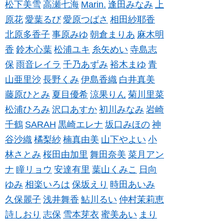
松下美雪
高瀬七海
Marin.
逢田みなみ
上
原花
愛葉るび
愛原つばさ
相田紗耶香
北原多香子
事原みゆ
朝倉まりあ
麻木明
香
鈴木心葉
松浦ユキ
糸矢めい
寺島志
保
雨音レイラ
千乃あずみ
裕木まゆ
青
山亜里沙
長野くみ
伊島香織
白井真美
藤原ひとみ
夏目優希
涼果りん
菊川里菜
松浦ひろみ
沢口あすか
初川みなみ
岩崎
千鶴
SARAH
黒崎エレナ
坂口みほの
神
谷沙織
橘梨紗
楠真由美
山下やよい
小
林さとみ
桜田由加里
舞田奈美
菜月アン
ナ
瞳リョウ
安達有里
葉山くみこ
日向
ゆみ
相楽いろは
保坂えり
時田あいみ
久保麗子
浅井舞香
鮎川るい
仲村茉莉恵
詩しおり
志保
雪本芽衣
蜜美あい
まり