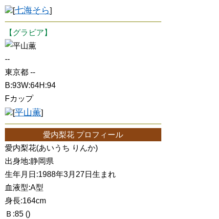
七海そら
[
]
【グラビア】
平山薫
--
東京都 --
B:93W:64H:94
Fカップ
平山薫
[
]
愛内梨花 プロフィール
愛内梨花(あいうち りんか)
出身地:静岡県
生年月日:1988年3月27日生まれ
血液型:A型
身長:164cm
Ｂ:85 ()