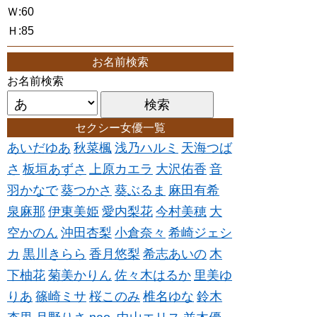
Ｗ:60
Ｈ:85
お名前検索
お名前検索
セクシー女優一覧
あいだゆあ
秋菜楓
浅乃ハルミ
天海つば
さ
板垣あずさ
上原カエラ
大沢佑香
音
羽かなで
葵つかさ
葵ぶるま
麻田有希
泉麻那
伊東美姫
愛内梨花
今村美穂
大
空かのん
沖田杏梨
小倉奈々
希崎ジェシ
カ
黒川きらら
香月悠梨
希志あいの
木
下柚花
菊美かりん
佐々木はるか
里美ゆ
りあ
篠崎ミサ
桜このみ
椎名ゆな
鈴木