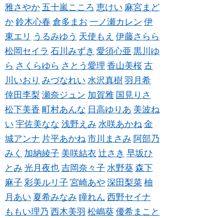
雅さやか
五十嵐こころ
恵けい
麻宮まど
か
鈴木心春
倉多まお
一ノ瀬カレン
伊
東エリ
うるみゆう
天使もえ
伊藤さらら
松岡セイラ
石川みずき
愛須心亜
黒川ゆ
ら
さくらゆら
さとう愛理
香山美桜
古
川いおり
みづなれい
水沢真樹
羽月希
倖田李梨
瀬奈ジュン
加賀雅
国見りさ
松下美香
町村あんな
日高ゆりあ
美波ね
い
宇佐美なな
浅野えみ
水咲あかね
金
城アンナ
片平あかね
市川まさみ
阿部乃
みく
加納綾子
美咲結衣
辻さき
早坂ひ
とみ
光月夜也
吉岡奈々子
水野葵
森下
麻子
彩美ルリ子
宮崎あや
深田梨菜
柚
月あい
夏希みなみ
瞳れん
西野セイナ
ももい理乃
西木美羽
松嶋葵
優希まこと