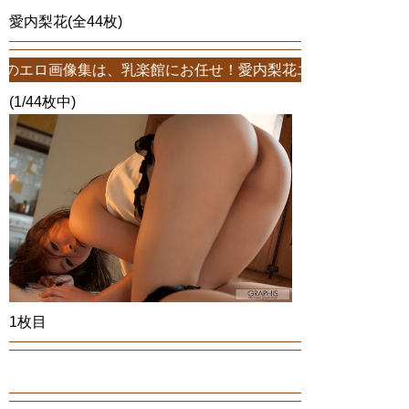
愛内梨花(全44枚)
は、乳楽館にお任せ！愛内梨花エロ画像が44枚！このサイトは、愛内梨
(1/44枚中)
1枚目