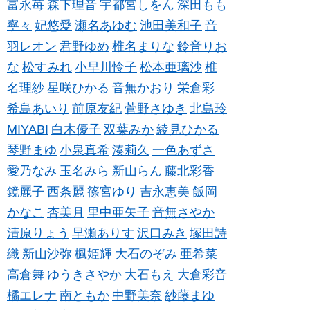
富永苺
森下理音
宇都宮しをん
深田もも
寧々
妃悠愛
瀬名あゆむ
池田美和子
音
羽レオン
君野ゆめ
椎名まりな
鈴音りお
な
松すみれ
小早川怜子
松本亜璃沙
椎
名理紗
星咲ひかる
音無かおり
栄倉彩
希島あいり
前原友紀
菅野さゆき
北島玲
MIYABI
白木優子
双葉みか
綾見ひかる
琴野まゆ
小泉真希
湊莉久
一色あずさ
愛乃なみ
玉名みら
新山らん
藤北彩香
鏡麗子
西条麗
篠宮ゆり
吉永恵美
飯岡
かなこ
杏美月
里中亜矢子
音無さやか
清原りょう
早瀬ありす
沢口みき
塚田詩
織
新山沙弥
楓姫輝
大石のぞみ
亜希菜
高倉舞
ゆうきさやか
大石もえ
大倉彩音
橘エレナ
南ともか
中野美奈
紗藤まゆ