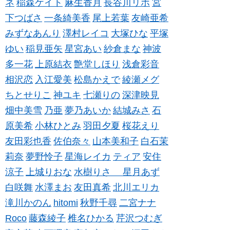
ネ
稲森ケイト
麻生香月
長谷川リホ
宮
下つばさ
一条綺美香
尾上若葉
友崎亜希
みずなあんり
澤村レイコ
大塚ひな
平塚
ゆい
稲見亜矢
星宮あい
紗倉まな
神波
多一花
上原結衣
艶堂しほり
浅倉彩音
相沢恋
入江愛美
松島かえで
綾瀬メグ
ちとせりこ
神ユキ
七瀬りの
深津映見
畑中美雪
乃亜
夢乃あいか
結城みさ
石
原美希
小林ひとみ
羽田夕夏
桜花えり
友田彩也香
佐伯奈々
山本美和子
白石茉
莉奈
夢野怜子
星海レイカ
ティア
安住
涼子
上城りおな
水樹りさ
星月あず
白咲舞
水澤まお
友田真希
北川エリカ
滝川かのん
hitomi
秋野千尋
二宮ナナ
Roco
藤森綾子
椎名ひかる
芹沢つむぎ