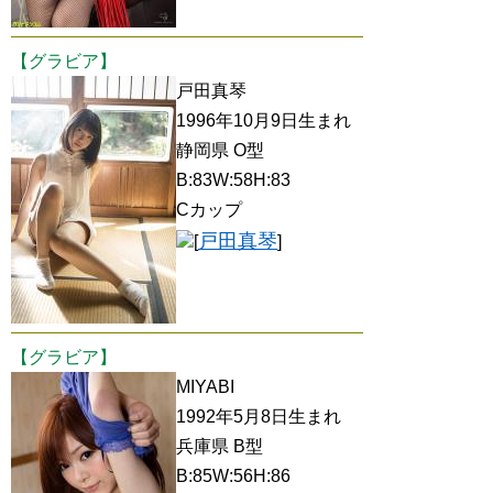
【グラビア】
戸田真琴
1996年10月9日生まれ
静岡県 O型
B:83W:58H:83
Cカップ
戸田真琴
[
]
【グラビア】
MIYABI
1992年5月8日生まれ
兵庫県 B型
B:85W:56H:86