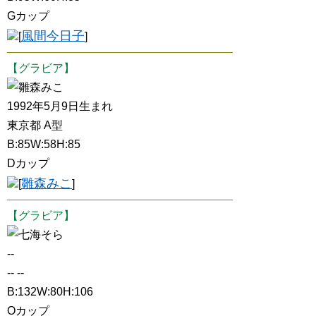
Gカップ
風間今日子
[
]
【グラビア】
雛森みこ
1992年5月9日生まれ
東京都 A型
B:85W:58H:85
Dカップ
雛森みこ
[
]
【グラビア】
七海そら
--
-- --
B:132W:80H:106
Oカップ