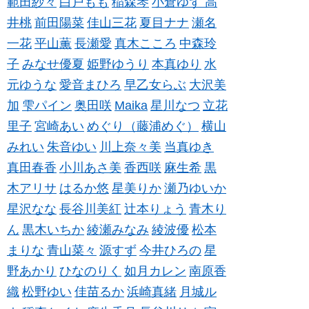
範田紗々
白戸もも
稲森琴
小倉ゆず
高
井桃
前田陽菜
佳山三花
夏目ナナ
瀬名
一花
平山薫
長瀬愛
真木こころ
中森玲
子
みなせ優夏
姫野ゆうり
本真ゆり
水
元ゆうな
愛音まひろ
早乙女らぶ
大沢美
加
雫パイン
奥田咲
Maika
星川なつ
立花
里子
宮崎あい
めぐり（藤浦めぐ）
横山
みれい
朱音ゆい
川上奈々美
当真ゆき
真田春香
小川あさ美
香西咲
麻生希
黒
木アリサ
はるか悠
星美りか
瀬乃ゆいか
星沢なな
長谷川美紅
辻本りょう
青木り
ん
黒木いちか
綾瀬みなみ
綾波優
松本
まりな
青山菜々
源すず
今井ひろの
星
野あかり
ひなのりく
如月カレン
南原香
織
松野ゆい
佳苗るか
浜崎真緒
月城ル