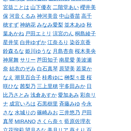
宮益ことは
山下優衣
二階堂あい
櫻井美
保
河音くるみ
神河美音
中山香苗
高千
穂すず
神納花
みなみ愛梨
並木あゆ
秋
葉あかね
戸田エミリ
涼宮のん
桐島綾子
星井笑
白井ゆずか
江奈るり
染谷京香
鈴森るな
姫川ゆうな
月島杏奈
桜木美央
神尾舞
サリー
芦田知子
南星愛
美波瀬
奈
結衣のぞみ
白石真琴
原望美
若菜か
なえ
潮見百合子
桂希ゆに
榊梨々亜
桜
咲ひな
茜梨乃
三上里穂
宇多田みか
日
比乃さとみ
浅倉あすか
愛加あみ
彩奈リ
ナ
成宮いろは
石黒樹里
斉藤みゆ
今永
さな
水城りの
篠崎みお
三井悠乃
戸田
真琴
MIRANO
さくら奈々
藍原佐理衣
立花瑠莉
望月るな
美月リア
葵えり
百