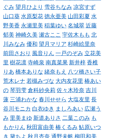
ぐみ
望月ひより
雪谷ちなみ
凉宮すず
山口葵
水原梨花
徳永亜美
山田彩夏
水
野美香
永瀬里美
稲葉ゆい
名城翠
近藤
郁美
神崎久美
瀬古ここ
宇佐木もも
北
川みなみ
優和
望月マリア
杉崎絵里奈
前田さおり
風音りん
一戸のぞみ
立花美
里
樹花凛
寺崎泉
南真菜果
新井梓
香椎
りあ
橋本ありな
緒奈もえ
八ツ橋さい子
荒木レナ
若槻みづな
大内友花里
椿あい
の
琴羽雫
倉科紗央莉
佐々木玲奈
吉川
蓮
三浦わかな
春川せせら
大塩友里
長
谷川モニカ
白衣ゆき
ましろあい
広瀬う
み
里美まゆ
新道ありさ
二葉このみ
も
もかりん
秋田富由美
椿くるみ
鮎原いつ
き
黛ちよ
秋月杏奈
通野未帆
柳田和美