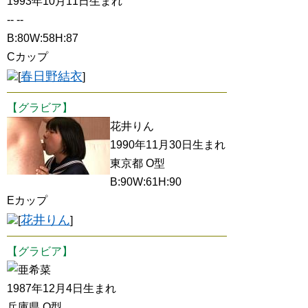
1993年10月11日生まれ
-- --
B:80W:58H:87
Cカップ
春日野結衣
[
]
【グラビア】
花井りん
1990年11月30日生まれ
東京都 O型
B:90W:61H:90
Eカップ
花井りん
[
]
【グラビア】
亜希菜
1987年12月4日生まれ
兵庫県 O型