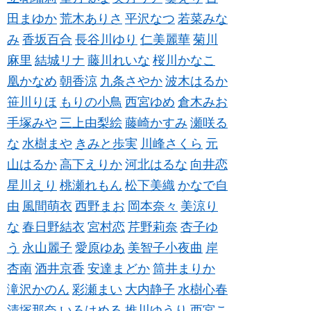
田まゆか
荒木ありさ
平沢なつ
若菜みな
み
香坂百合
長谷川ゆり
仁美麗華
菊川
麻里
結城リナ
藤川れいな
桜川かなこ
凰かなめ
朝香涼
九条さやか
波木はるか
笹川りほ
もりの小鳥
西宮ゆめ
倉木みお
手塚みや
三上由梨絵
藤崎かすみ
瀬咲る
な
水樹まや
きみと歩実
川峰さくら
元
山はるか
高下えりか
河北はるな
向井恋
星川えり
桃瀬れもん
松下美織
かなで自
由
風間萌衣
西野まお
岡本奈々
美涼り
な
春日野結衣
宮村恋
芹野莉奈
杏子ゆ
う
永山麗子
愛原ゆあ
美智子小夜曲
岸
杏南
酒井京香
安達まどか
筒井まりか
滝沢かのん
彩瀬まい
大内静子
水樹心春
清塚那奈
いろはめる
推川ゆうり
西宮こ