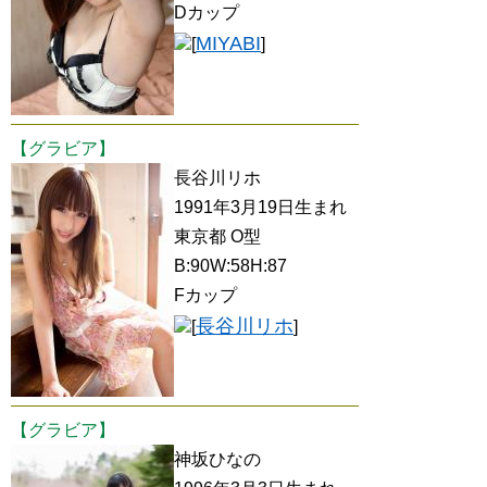
Dカップ
MIYABI
[
]
【グラビア】
長谷川リホ
1991年3月19日生まれ
東京都 O型
B:90W:58H:87
Fカップ
長谷川リホ
[
]
【グラビア】
神坂ひなの