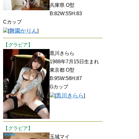
兵庫県 O型
B:82W:55H:83
Cカップ
舞園かりん
[
]
【グラビア】
黒川きらら
1988年7月15日生まれ
東京都 O型
B:95W:58H:87
Gカップ
黒川きらら
[
]
【グラビア】
玉城マイ