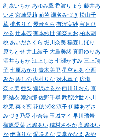
絢森いちか
あゆみ翼
香波りょう
藤井あ
いさ
宮崎愛莉
萌芭
瀬名みづき
松山千
草
椎名りく
琴音さら
有沢実紗
宝月ひ
かる
辻本杏
有本紗世
瀬奈まお
柏木胡
桃
あいださくら
堀川奈美
稲森しほり
原ちとせ
井上綾子
大島美緒
真野ゆりあ
酒井ももか
江上しほ
七瀬かすみ
三上翔
子
七原あかり
青木美里
星空もあ
小西
みか
碧しの
内村りな
冴木真子
広瀬
奈々美
亜梨
逢沢はるか
西川りおん
京
野結衣
潮絢那
佐野千尋
武智沙世
小川
桃果
菜々葉
花穂
瀬名涼子
伊藤あずさ
みづき乃愛
小倉舞
玉城マイ
早川瑞希
槇原愛菜
水嶋あい
穂村さやか
高嶋ゆい
か
伊藤りな
愛咲えな
美堂かなえ
みや