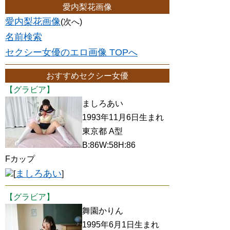
愛内梨花画像
愛内梨花画像
(次へ)
名前検索
セクシー女優のエロ画像 TOPへ
おすすめセクシー女優
【グラビア】
ましろあい
1993年11月6日生まれ
東京都 A型
B:86W:58H:86
Fカップ
ましろあい
[
]
【グラビア】
舞園かりん
1995年6月1日生まれ