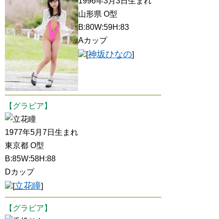
1996年3月3日生まれ
山形県 O型
B:80W:59H:83
Aカップ
神坂ひなの
[
]
【グラビア】
立花瞳
1977年5月7日生まれ
東京都 O型
B:85W:58H:88
Dカップ
立花瞳
[
]
【グラビア】