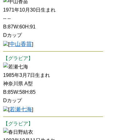
中山香苗
1971年10月30日生まれ
-- --
B:87W:60H:91
Dカップ
中山香苗
[
]
【グラビア】
若瀬七海
1985年3月7日生まれ
神奈川県 A型
B:85W:58H:85
Dカップ
若瀬七海
[
]
【グラビア】
春日野結衣