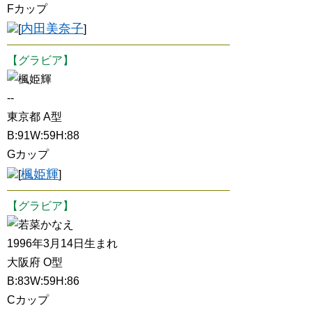
Fカップ
内田美奈子
[
]
【グラビア】
楓姫輝
--
東京都 A型
B:91W:59H:88
Gカップ
楓姫輝
[
]
【グラビア】
若菜かなえ
1996年3月14日生まれ
大阪府 O型
B:83W:59H:86
Cカップ