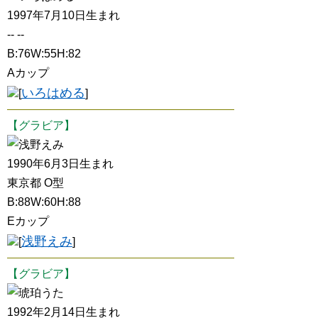
1997年7月10日生まれ
-- --
B:76W:55H:82
Aカップ
いろはめる
[
]
【グラビア】
浅野えみ
1990年6月3日生まれ
東京都 O型
B:88W:60H:88
Eカップ
浅野えみ
[
]
【グラビア】
琥珀うた
1992年2月14日生まれ