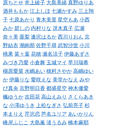
原ちとせ
井上綾子
大島美緒
真野ゆりあ
酒井ももか
江上しほ
七瀬かすみ
三上翔
子
七原あかり
青木美里
星空もあ
小西
みか
碧しの
内村りな
冴木真子
広瀬
奈々美
亜梨
逢沢はるか
西川りおん
京
野結衣
潮絢那
佐野千尋
武智沙世
小川
桃果
菜々葉
花穂
瀬名涼子
伊藤あずさ
みづき乃愛
小倉舞
玉城マイ
早川瑞希
槇原愛菜
水嶋あい
穂村さやか
高嶋ゆい
か
伊藤りな
愛咲えな
美堂かなえ
みや
び真央
京野明日香
都盛星空
神木優愛
楓ゆうか
吉田花
高山えみり
さくらあき
な
小澤ゆうき
上松なぎさ
弘前亮子
杉
本まりえ
芹沢恋
芦名ユリア
あいかりん
峰岸ふじこ
大島薫
渚うるみ
橋本麻耶