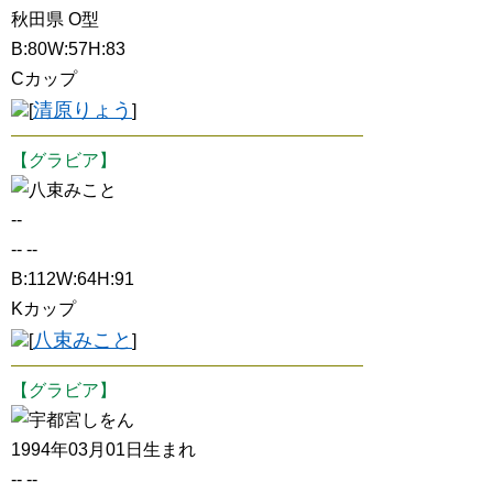
秋田県 O型
B:80W:57H:83
Cカップ
清原りょう
[
]
【グラビア】
八束みこと
--
-- --
B:112W:64H:91
Kカップ
八束みこと
[
]
【グラビア】
宇都宮しをん
1994年03月01日生まれ
-- --