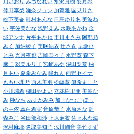
川いおり
みづなれい
水沢真樹
羽月希
倖田李梨
瀬奈ジュン
加賀雅
国見りさ
松下美香
町村あんな
日高ゆりあ
美波ね
い
宇佐美なな
浅野えみ
水咲あかね
金
城アンナ
片平あかね
市川まさみ
阿部乃
みく
加納綾子
美咲結衣
辻さき
早坂ひ
とみ
光月夜也
吉岡奈々子
水野葵
森下
麻子
彩美ルリ子
宮崎あや
深田梨菜
柚
月あい
夏希みなみ
瞳れん
西野セイナ
ももい理乃
西木美羽
松嶋葵
優希まこと
小川瑞希
柳田やよい
立花樹里亜
美波な
み
榊なち
あすかみみ
加山なつこ
ほし
の由依
真白希実
音原恭子
水原さな
雛
森みこ
谷田部和沙
上原麻衣
佐々木恋海
沢村麻耶
名取美知子
涼川絢音
美竹すず