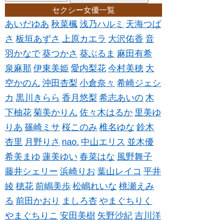
セクシー女優一覧
あいだゆあ
秋菜楓
浅乃ハルミ
天海つば
さ
板垣あずさ
上原カエラ
大沢佑香
音
羽かなで
葵つかさ
葵ぶるま
麻田有希
泉麻那
伊東美姫
愛内梨花
今村美穂
大
空かのん
沖田杏梨
小倉奈々
希崎ジェシ
カ
黒川きらら
香月悠梨
希志あいの
木
下柚花
菊美かりん
佐々木はるか
里美ゆ
りあ
篠崎ミサ
桜このみ
椎名ゆな
鈴木
杏里
月野りさ
nao.
中山エリス
並木優
希美まゆ
蓮美ゆい
春菜はな
風野舞子
藤井シェリー
浜崎りお
葉山レイコ
平井
綾
穂花
前嶋美歩
松嶋れいな
桃瀬えみ
る
前田かおり
ましろ杏
やまぐちりく
やまぐちりこ
安田美樹
矢野沙紀
吉川洋