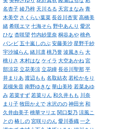
実
美神さゆり
花野真衣
綾瀬はるな
彩
名杏子
綾乃梓
天川るる
天宮まなみ
青
木美空
さくらい葉菜
長谷川杏実
高橋美
緒
希咲エマ
七海そら
野中あんり
愛沢
ひな
杏咲望
竹内紗里奈
桐谷あや
桃色
バンビ
五十嵐しのぶ
安藤美沙
星野千紗
宇沙城らん
緒川凛
桃乃誉
波風きら
大
桃りさ
木村はな
ケイラ
大空あかね
宮
部涼花
立花美涼
立花瞳
長谷川聖那
平
井まりあ
渡辺もも
名取結衣
若松かをり
若槻朱音
南野ゆきな
華山美玲
若菜あゆ
み
若菜すず
若菜りん
和久井もも
川奈
まり子
牧田かえで
水沢のの
神田光
和
久井由美子
桃華マリエ
関口梨乃
涼風こ
との
椿しの
宮咲りのん
愛川香織
一之