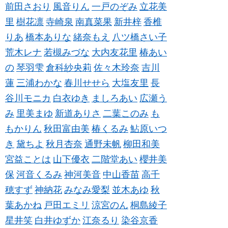
前田さおり
風音りん
一戸のぞみ
立花美
里
樹花凛
寺崎泉
南真菜果
新井梓
香椎
りあ
橋本ありな
緒奈もえ
八ツ橋さい子
荒木レナ
若槻みづな
大内友花里
椿あい
の
琴羽雫
倉科紗央莉
佐々木玲奈
吉川
蓮
三浦わかな
春川せせら
大塩友里
長
谷川モニカ
白衣ゆき
ましろあい
広瀬う
み
里美まゆ
新道ありさ
二葉このみ
も
もかりん
秋田富由美
椿くるみ
鮎原いつ
き
黛ちよ
秋月杏奈
通野未帆
柳田和美
宮益ことは
山下優衣
二階堂あい
櫻井美
保
河音くるみ
神河美音
中山香苗
高千
穂すず
神納花
みなみ愛梨
並木あゆ
秋
葉あかね
戸田エミリ
涼宮のん
桐島綾子
星井笑
白井ゆずか
江奈るり
染谷京香