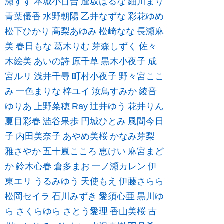
瀬すず
本城小百合
逢坂はるな
細川まり
青葉優香
水野朝陽
乙井なずな
彩花ゆめ
松下ひかり
高梨あゆみ
松崎なな
長瀬麻
美
春日もな
葛木りむ
芽森しずく
佐々
木絵美
あいの詩
原千草
黒木小夜子
成
宮ルリ
浅井千尋
町村小夜子
野々宮ここ
み
一色まりな
梓ユイ
汝鳥すみか
綾音
ゆりあ
上野菜穂
Ray
辻井ゆう
花井りん
夏目彩春
澁谷果歩
円城ひとみ
風間今日
子
内田美奈子
あやめ美桜
かなみ芽梨
雅さやか
五十嵐こころ
恵けい
麻宮まど
か
鈴木心春
倉多まお
一ノ瀬カレン
伊
東エリ
うるみゆう
天使もえ
伊藤さらら
松岡セイラ
石川みずき
愛須心亜
黒川ゆ
ら
さくらゆら
さとう愛理
香山美桜
古