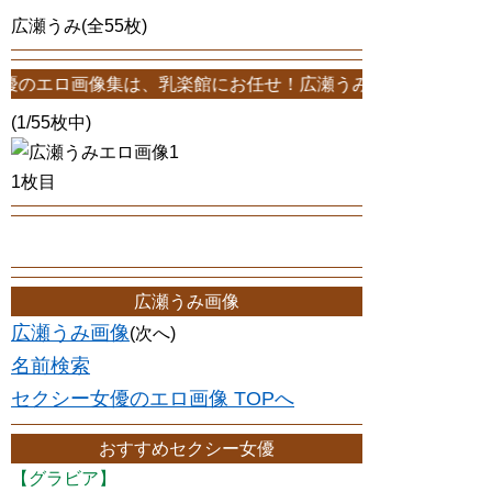
広瀬うみ(全55枚)
集は、乳楽館にお任せ！広瀬うみエロ画像が55枚！このサイトは、広
(1/55枚中)
1枚目
広瀬うみ画像
広瀬うみ画像
(次へ)
名前検索
セクシー女優のエロ画像 TOPへ
おすすめセクシー女優
【グラビア】