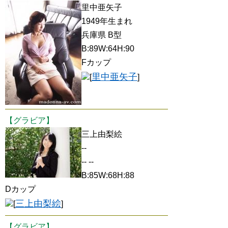
里中亜矢子
1949年生まれ
兵庫県 B型
B:89W:64H:90
Fカップ
里中亜矢子
[
]
【グラビア】
三上由梨絵
--
-- --
B:85W:68H:88
Dカップ
三上由梨絵
[
]
【グラビア】