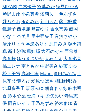
MIYABI
白木優子
双葉みか
綾見ひかる
琴野まゆ
小泉真希
湊莉久
一色あずさ
愛乃なみ
玉名みら
新山らん
藤北彩香
鏡麗子
西条麗
篠宮ゆり
吉永恵美
飯岡
かなこ
杏美月
里中亜矢子
音無さやか
清原りょう
早瀬ありす
沢口みき
塚田詩
織
新山沙弥
楓姫輝
大石のぞみ
亜希菜
高倉舞
ゆうきさやか
大石もえ
大倉彩音
橘エレナ
南ともか
中野美奈
紗藤まゆ
松下美雪
高瀬七海
Marin.
逢田みなみ
上
原花
愛葉るび
愛原つばさ
相田紗耶香
北原多香子
事原みゆ
朝倉まりあ
麻木明
香
鈴木心葉
松浦ユキ
糸矢めい
寺島志
保
雨音レイラ
千乃あずみ
裕木まゆ
青
山亜里沙
長野くみ
伊島香織
白井真美