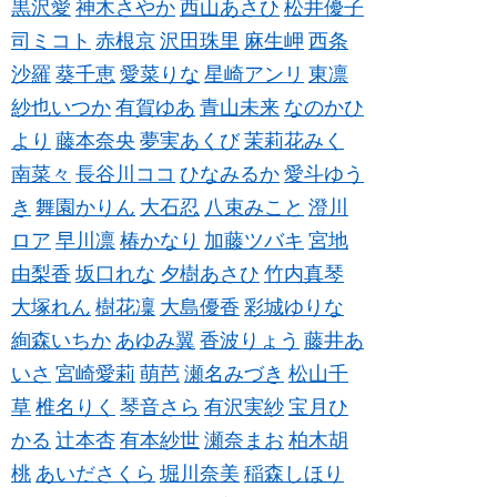
黒沢愛
神木さやか
西山あさひ
松井優子
司ミコト
赤根京
沢田珠里
麻生岬
西条
沙羅
葵千恵
愛菜りな
星崎アンリ
東凛
紗也いつか
有賀ゆあ
青山未来
なのかひ
より
藤本奈央
夢実あくび
茉莉花みく
南菜々
長谷川ココ
ひなみるか
愛斗ゆう
き
舞園かりん
大石忍
八束みこと
澄川
ロア
早川凛
椿かなり
加藤ツバキ
宮地
由梨香
坂口れな
夕樹あさひ
竹内真琴
大塚れん
樹花凜
大島優香
彩城ゆりな
絢森いちか
あゆみ翼
香波りょう
藤井あ
いさ
宮崎愛莉
萌芭
瀬名みづき
松山千
草
椎名りく
琴音さら
有沢実紗
宝月ひ
かる
辻本杏
有本紗世
瀬奈まお
柏木胡
桃
あいださくら
堀川奈美
稲森しほり