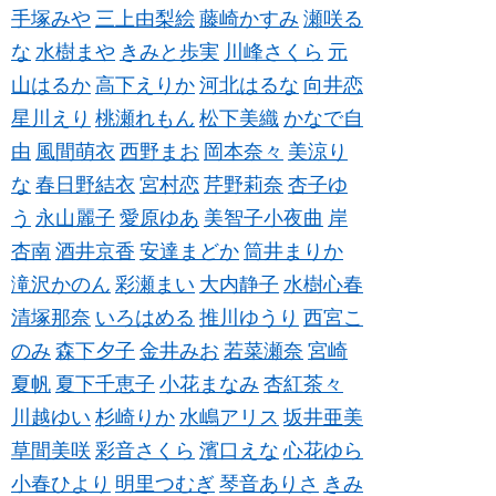
手塚みや
三上由梨絵
藤崎かすみ
瀬咲る
な
水樹まや
きみと歩実
川峰さくら
元
山はるか
高下えりか
河北はるな
向井恋
星川えり
桃瀬れもん
松下美織
かなで自
由
風間萌衣
西野まお
岡本奈々
美涼り
な
春日野結衣
宮村恋
芹野莉奈
杏子ゆ
う
永山麗子
愛原ゆあ
美智子小夜曲
岸
杏南
酒井京香
安達まどか
筒井まりか
滝沢かのん
彩瀬まい
大内静子
水樹心春
清塚那奈
いろはめる
推川ゆうり
西宮こ
のみ
森下夕子
金井みお
若菜瀬奈
宮崎
夏帆
夏下千恵子
小花まなみ
杏紅茶々
川越ゆい
杉崎りか
水嶋アリス
坂井亜美
草間美咲
彩音さくら
濱口えな
心花ゆら
小春ひより
明里つむぎ
琴音ありさ
きみ