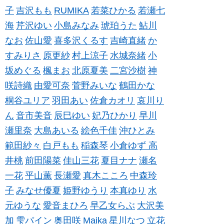
子
吉沢もも
RUMIKA
若菜ひかる
若瀬七
海
芹沢ゆい
小島みなみ
琥珀うた
鮎川
なお
佐山愛
喜多沢くるす
吉崎直緒
か
すみりさ
原更紗
村上涼子
水城奈緒
小
坂めぐる
楓まお
北原夏美
二宮沙樹
神
咲詩織
由愛可奈
菅野みいな
鶴田かな
桐谷ユリア
羽田あい
佐倉カオリ
哀川り
ん
音市美音
辰巳ゆい
妃乃ひかり
早川
瀬里奈
大島あいる
絵色千佳
沖ひとみ
範田紗々
白戸もも
稲森琴
小倉ゆず
高
井桃
前田陽菜
佳山三花
夏目ナナ
瀬名
一花
平山薫
長瀬愛
真木こころ
中森玲
子
みなせ優夏
姫野ゆうり
本真ゆり
水
元ゆうな
愛音まひろ
早乙女らぶ
大沢美
加
雫パイン
奥田咲
Maika
星川なつ
立花