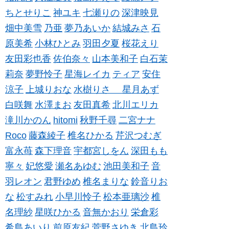
ちとせりこ
神ユキ
七瀬りの
深津映見
畑中美雪
乃亜
夢乃あいか
結城みさ
石
原美希
小林ひとみ
羽田夕夏
桜花えり
友田彩也香
佐伯奈々
山本美和子
白石茉
莉奈
夢野怜子
星海レイカ
ティア
安住
涼子
上城りおな
水樹りさ
星月あず
白咲舞
水澤まお
友田真希
北川エリカ
滝川かのん
hitomi
秋野千尋
二宮ナナ
Roco
藤森綾子
椎名ひかる
芹沢つむぎ
富永苺
森下理音
宇都宮しをん
深田もも
寧々
妃悠愛
瀬名あゆむ
池田美和子
音
羽レオン
君野ゆめ
椎名まりな
鈴音りお
な
松すみれ
小早川怜子
松本亜璃沙
椎
名理紗
星咲ひかる
音無かおり
栄倉彩
希島あいり
前原友紀
菅野さゆき
北島玲