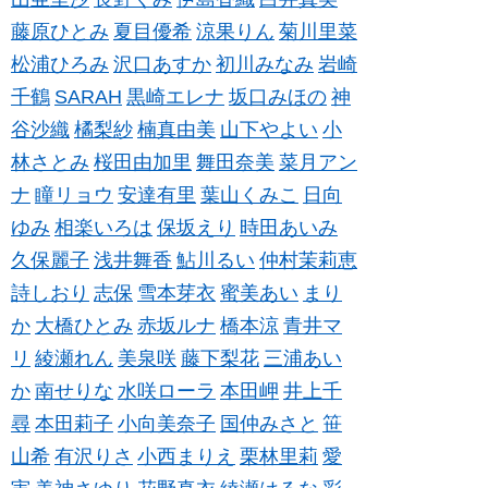
藤原ひとみ
夏目優希
涼果りん
菊川里菜
松浦ひろみ
沢口あすか
初川みなみ
岩崎
千鶴
SARAH
黒崎エレナ
坂口みほの
神
谷沙織
橘梨紗
楠真由美
山下やよい
小
林さとみ
桜田由加里
舞田奈美
菜月アン
ナ
瞳リョウ
安達有里
葉山くみこ
日向
ゆみ
相楽いろは
保坂えり
時田あいみ
久保麗子
浅井舞香
鮎川るい
仲村茉莉恵
詩しおり
志保
雪本芽衣
蜜美あい
まり
か
大橋ひとみ
赤坂ルナ
橋本涼
青井マ
リ
綾瀬れん
美泉咲
藤下梨花
三浦あい
か
南せりな
水咲ローラ
本田岬
井上千
尋
本田莉子
小向美奈子
国仲みさと
笹
山希
有沢りさ
小西まりえ
栗林里莉
愛