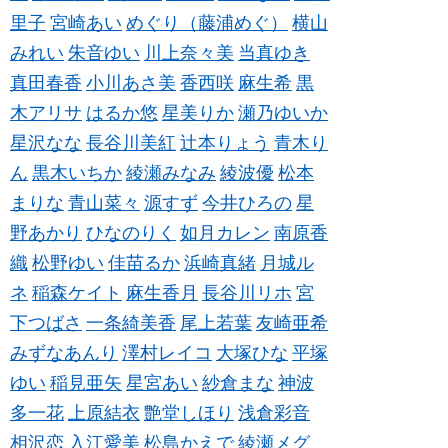
里子
宮崎あい
めぐり（藤浦めぐ）
横山
みれい
朱音ゆい
川上奈々美
当真ゆき
真田春香
小川あさ美
香西咲
麻生希
黒
木アリサ
はるか悠
星美りか
瀬乃ゆいか
星沢なな
長谷川美紅
辻本りょう
青木り
ん
黒木いちか
綾瀬みなみ
綾波優
松本
まりな
青山菜々
源すず
今井ひろの
星
野あかり
ひなのりく
如月カレン
南原香
織
松野ゆい
佳苗るか
浜崎真緒
月城ル
ネ
稲森ケイト
麻生香月
長谷川リホ
宮
下つばさ
一条綺美香
尾上若葉
友崎亜希
みずなあんり
澤村レイコ
大塚ひな
平塚
ゆい
稲見亜矢
星宮あい
紗倉まな
神波
多一花
上原結衣
艶堂しほり
浅倉彩音
相沢恋
入江愛美
松島かえで
綾瀬メグ