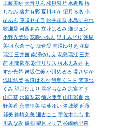
工藤美紗
天音りん
和泉紫乃
水希舞
桜
ちなみ
藤井有彩
夏川ゆか
望月るあ
小
司あん
藤咲セイラ
松井加奈
木島すみれ
牧瀬愛
河西あみ
立花はるみ
灘ジュン
小野寺梨紗
花咲いあん
早川みどり
浅尾
美羽
永倉せな
浅倉愛
南澤ゆりえ
花島
瑞江
三井茜
南澤ゆりえ
花島瑞江
三井
茜
本間麗花
彩佳リリス
桜木えみ香
あ
すか光希
舞坂仁美
小川めるる
堤さやか
浅田結梨
香澄はるか
飯島くらら
武藤つ
ぐみ
望月ひより
雪谷ちなみ
凉宮すず
山口葵
水原梨花
徳永亜美
山田彩夏
水
野美香
永瀬里美
稲葉ゆい
名城翠
近藤
郁美
神崎久美
瀬古ここ
宇佐木もも
北
川みなみ
優和
望月マリア
杉崎絵里奈