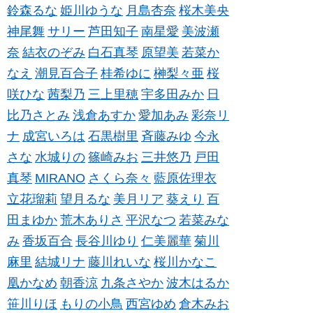
鈴森るな
姫川ゆうな
月島杏奈
桜木美央
神尾舞
サリー
芦田知子
南星愛
美波瀬
奈
結衣のぞみ
白石真琴
原望美
若菜か
なえ
潮見百合子
桂希ゆに
榊梨々亜
桜
咲ひな
茜梨乃
三上里穂
宇多田みか
日
比乃さとみ
浅倉あすか
愛加あみ
彩奈リ
ナ
成宮いろは
石黒樹里
斉藤みゆ
今永
さな
水城りの
篠崎みお
三井悠乃
戸田
真琴
MIRANO
さくら奈々
藍原佐理衣
立花瑠莉
望月るな
美月リア
葵えり
百
田まゆか
荒木ありさ
平沢なつ
若菜みな
み
香坂百合
長谷川ゆり
仁美麗華
菊川
麻里
結城リナ
藤川れいな
桜川かなこ
凰かなめ
朝香涼
九条さやか
波木はるか
笹川りほ
もりの小鳥
西宮ゆめ
倉木みお