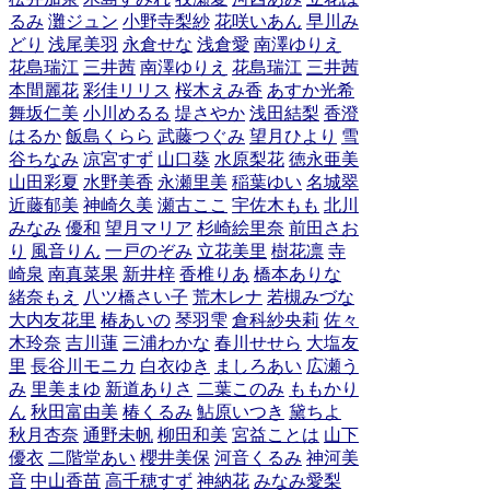
るみ
灘ジュン
小野寺梨紗
花咲いあん
早川み
どり
浅尾美羽
永倉せな
浅倉愛
南澤ゆりえ
花島瑞江
三井茜
南澤ゆりえ
花島瑞江
三井茜
本間麗花
彩佳リリス
桜木えみ香
あすか光希
舞坂仁美
小川めるる
堤さやか
浅田結梨
香澄
はるか
飯島くらら
武藤つぐみ
望月ひより
雪
谷ちなみ
凉宮すず
山口葵
水原梨花
徳永亜美
山田彩夏
水野美香
永瀬里美
稲葉ゆい
名城翠
近藤郁美
神崎久美
瀬古ここ
宇佐木もも
北川
みなみ
優和
望月マリア
杉崎絵里奈
前田さお
り
風音りん
一戸のぞみ
立花美里
樹花凛
寺
崎泉
南真菜果
新井梓
香椎りあ
橋本ありな
緒奈もえ
八ツ橋さい子
荒木レナ
若槻みづな
大内友花里
椿あいの
琴羽雫
倉科紗央莉
佐々
木玲奈
吉川蓮
三浦わかな
春川せせら
大塩友
里
長谷川モニカ
白衣ゆき
ましろあい
広瀬う
み
里美まゆ
新道ありさ
二葉このみ
ももかり
ん
秋田富由美
椿くるみ
鮎原いつき
黛ちよ
秋月杏奈
通野未帆
柳田和美
宮益ことは
山下
優衣
二階堂あい
櫻井美保
河音くるみ
神河美
音
中山香苗
高千穂すず
神納花
みなみ愛梨