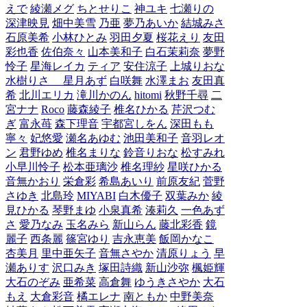
えで
綾瀬メグ
ちとせりこ
神ユキ
七瀬りの
深津映見
畑中美雪
乃亜
夢乃あいか
結城みさ
石原美希
小林ひとみ
羽田夕夏
桜花えり
友田
彩也香
佐伯奈々
山本美和子
白石茉莉奈
夢野
怜子
星海レイカ
ティア
安住涼子
上城りおな
水樹りさ
星月あず
白咲舞
水澤まお
友田真
希
北川エリカ
滝川かのん
hitomi
秋野千尋
二
宮ナナ
Roco
藤森綾子
椎名ひかる
芹沢つむ
ぎ
富永苺
森下理音
宇都宮しをん
深田もも
寧々
妃悠愛
瀬名あゆむ
池田美和子
音羽レオ
ン
君野ゆめ
椎名まりな
鈴音りおな
松すみれ
小早川怜子
松本亜璃沙
椎名理紗
星咲ひかる
音無かおり
栄倉彩
希島あいり
前原友紀
菅野
さゆき
北島玲
MIYABI
白木優子
双葉みか
綾
見ひかる
琴野まゆ
小泉真希
湊莉久
一色あず
さ
愛乃なみ
玉名みら
新山らん
藤北彩香
鏡
麗子
西条麗
篠宮ゆり
吉永恵美
飯岡かなこ
杏美月
里中亜矢子
音無さやか
清原りょう
早
瀬ありす
沢口みき
塚田詩織
新山沙弥
楓姫輝
大石のぞみ
亜希菜
高倉舞
ゆうきさやか
大石
もえ
大倉彩音
橘エレナ
南ともか
中野美奈