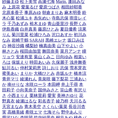
紗藤まゆ
松下美雪
高瀬七海
Marin.
逢田みな
み
上原花
愛葉るび
愛原つばさ
相田紗耶香
北原多香子
事原みゆ
朝倉まりあ
麻木明香
鈴
木心葉
松浦ユキ
糸矢めい
寺島志保
雨音レイ
ラ
千乃あずみ
裕木まゆ
青山亜里沙
長野くみ
伊島香織
白井真美
藤原ひとみ
夏目優希
涼果
りん
菊川里菜
松浦ひろみ
沢口あすか
初川み
なみ
岩崎千鶴
SARAH
黒崎エレナ
坂口みほ
の
神谷沙織
橘梨紗
楠真由美
山下やよい
小
林さとみ
桜田由加里
舞田奈美
菜月アンナ
瞳
リョウ
安達有里
葉山くみこ
日向ゆみ
相楽い
ろは
保坂えり
時田あいみ
久保麗子
浅井舞香
鮎川るい
仲村茉莉恵
詩しおり
志保
雪本芽衣
蜜美あい
まりか
大橋ひとみ
赤坂ルナ
橋本涼
青井マリ
綾瀬れん
美泉咲
藤下梨花
三浦あい
か
南せりな
水咲ローラ
本田岬
井上千尋
本
田莉子
小向美奈子
国仲みさと
笹山希
有沢り
さ
小西まりえ
栗林里莉
愛実
美神さゆり
花
野真衣
綾瀬はるな
彩名杏子
綾乃梓
天川るる
天宮まなみ
青木美空
さくらい葉菜
長谷川杏
実
高橋美緒
希咲エマ
七海そら
野中あんり
愛沢ひな
杏咲望
竹内紗里奈
桐谷あや
桃色バ