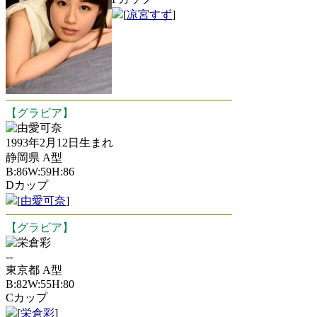
[
凉宮すず
]
【グラビア】
由愛可奈
1993年2月12日生まれ
静岡県 A型
B:86W:59H:86
Dカップ
[
由愛可奈
]
【グラビア】
栄倉彩
--
東京都 A型
B:82W:55H:80
Cカップ
[
栄倉彩
]