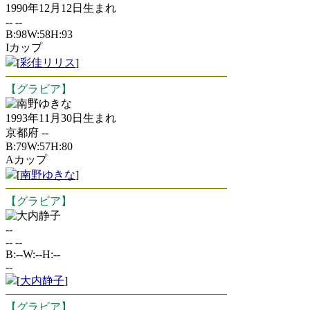
1990年12月12日生まれ
-- --
B:98W:58H:93
Iカップ
[
彩佳リリス
]
【グラビア】
南野ゆきな
1993年11月30日生まれ
京都府 --
B:79W:57H:80
Aカップ
[
南野ゆきな
]
【グラビア】
大内静子
--
-- --
B:--W:--H:--
--
[
大内静子
]
【グラビア】