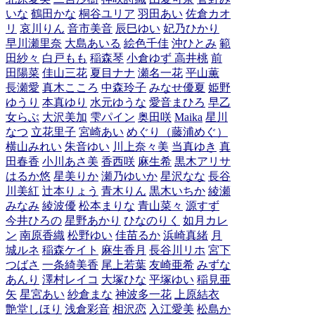
いな
鶴田かな
桐谷ユリア
羽田あい
佐倉カオ
リ
哀川りん
音市美音
辰巳ゆい
妃乃ひかり
早川瀬里奈
大島あいる
絵色千佳
沖ひとみ
範
田紗々
白戸もも
稲森琴
小倉ゆず
高井桃
前
田陽菜
佳山三花
夏目ナナ
瀬名一花
平山薫
長瀬愛
真木こころ
中森玲子
みなせ優夏
姫野
ゆうり
本真ゆり
水元ゆうな
愛音まひろ
早乙
女らぶ
大沢美加
雫パイン
奥田咲
Maika
星川
なつ
立花里子
宮崎あい
めぐり（藤浦めぐ）
横山みれい
朱音ゆい
川上奈々美
当真ゆき
真
田春香
小川あさ美
香西咲
麻生希
黒木アリサ
はるか悠
星美りか
瀬乃ゆいか
星沢なな
長谷
川美紅
辻本りょう
青木りん
黒木いちか
綾瀬
みなみ
綾波優
松本まりな
青山菜々
源すず
今井ひろの
星野あかり
ひなのりく
如月カレ
ン
南原香織
松野ゆい
佳苗るか
浜崎真緒
月
城ルネ
稲森ケイト
麻生香月
長谷川リホ
宮下
つばさ
一条綺美香
尾上若葉
友崎亜希
みずな
あんり
澤村レイコ
大塚ひな
平塚ゆい
稲見亜
矢
星宮あい
紗倉まな
神波多一花
上原結衣
艶堂しほり
浅倉彩音
相沢恋
入江愛美
松島か