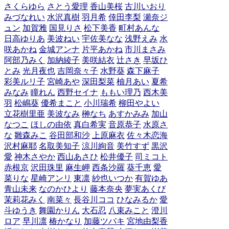
さくらゆら
さとう愛理
香山美桜
古川いおり
みづなれい
水沢真樹
羽月希
倖田李梨
瀬奈ジ
ュン
加賀雅
国見りさ
松下美香
町村あんな
日高ゆりあ
美波ねい
宇佐美なな
浅野えみ
水
咲あかね
金城アンナ
片平あかね
市川まさみ
阿部乃みく
加納綾子
美咲結衣
辻さき
早坂ひ
とみ
光月夜也
吉岡奈々子
水野葵
森下麻子
彩美ルリ子
宮崎あや
深田梨菜
柚月あい
夏希
みなみ
瞳れん
西野セイナ
ももい理乃
西木美
羽
松嶋葵
優希まこと
小川瑞希
柳田やよい
立花樹里亜
美波なみ
榊なち
あすかみみ
加山
なつこ
ほしの由依
真白希実
音原恭子
水原さ
な
雛森みこ
谷田部和沙
上原麻衣
佐々木恋海
沢村麻耶
名取美知子
涼川絢音
美竹すず
黒沢
愛
神木さやか
西山あさひ
松井優子
司ミコト
赤根京
沢田珠里
麻生岬
西条沙羅
葵千恵
愛
菜りな
星崎アンリ
東凛
紗也いつか
有賀ゆあ
青山未来
なのかひより
藤本奈央
夢実あくび
茉莉花みく
南菜々
長谷川ココ
ひなみるか
愛
斗ゆうき
舞園かりん
大石忍
八束みこと
澄川
ロア
早川凛
椿かなり
加藤ツバキ
宮地由梨香