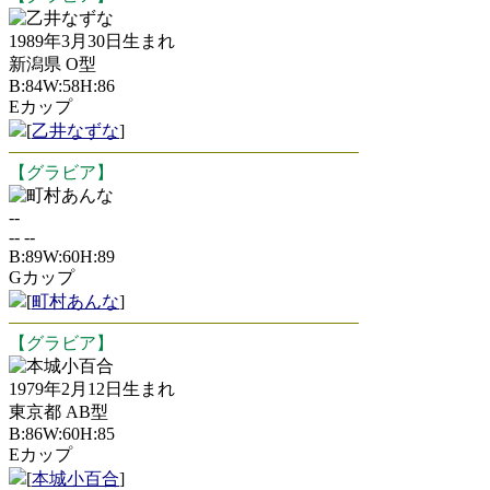
乙井なずな
1989年3月30日生まれ
新潟県 O型
B:84W:58H:86
Eカップ
[
乙井なずな
]
【グラビア】
町村あんな
--
-- --
B:89W:60H:89
Gカップ
[
町村あんな
]
【グラビア】
本城小百合
1979年2月12日生まれ
東京都 AB型
B:86W:60H:85
Eカップ
[
本城小百合
]