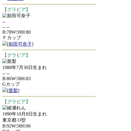
【グラビア】
前田可奈子
--
-- --
B:78W:59H:80
Ｆカップ
[
前田可奈子
]
【グラビア】
亜梨
1988年7月30日生まれ
-- --
B:86W:58H:83
Gカップ
[
亜梨
]
【グラビア】
綾瀬れん
1990年10月8日生まれ
東京都 O型
B:92W:58H:86