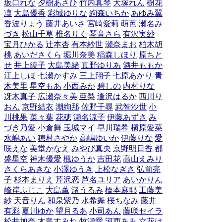
坂口れな
夕樹あさひ
竹内真琴
大塚れん
樹花
凜
大島優香
彩城ゆりな
絢森いちか
あゆみ翼
香波りょう
藤井あいさ
宮崎愛莉
萌芭
瀬名み
づき
松山千草
椎名りく
琴音さら
有沢実紗
宝月ひかる
辻本杏
有本紗世
瀬奈まお
柏木胡
桃
あいださくら
堀川奈美
稲森しほり
原ちと
せ
井上綾子
大島美緒
真野ゆりあ
酒井ももか
江上しほ
七瀬かすみ
三上翔子
七原あかり
青
木美里
星空もあ
小西みか
碧しの
内村りな
冴木真子
広瀬奈々美
亜梨
逢沢はるか
西川り
おん
京野結衣
潮絢那
佐野千尋
武智沙世
小
川桃果
菜々葉
花穂
瀬名涼子
伊藤あずさ
み
づき乃愛
小倉舞
玉城マイ
早川瑞希
槇原愛菜
水嶋あい
穂村さやか
高嶋ゆいか
伊藤りな
愛
咲えな
美堂かなえ
みやび真央
京野明日香
都
盛星空
神木優愛
楓ゆうか
吉田花
高山えみり
さくらあきな
小澤ゆうき
上松なぎさ
弘前亮
子
杉本まりえ
芹沢恋
芦名ユリア
あいかりん
峰岸ふじこ
大島薫
渚うるみ
橋本麻耶
工藤美
紗
天音りん
和泉紫乃
水希舞
桜ちなみ
藤井
有彩
夏川ゆか
望月るあ
小司あん
藤咲セイラ
松井加奈
木島すみれ
牧瀬愛
河西あみ
立花は