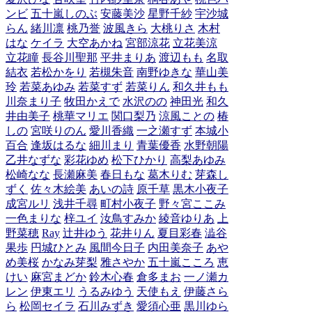
ンビ
五十嵐しのぶ
安藤美沙
星野千紗
宇沙城
らん
緒川凛
桃乃誉
波風きら
大桃りさ
木村
はな
ケイラ
大空あかね
宮部涼花
立花美涼
立花瞳
長谷川聖那
平井まりあ
渡辺もも
名取
結衣
若松かをり
若槻朱音
南野ゆきな
華山美
玲
若菜あゆみ
若菜すず
若菜りん
和久井もも
川奈まり子
牧田かえで
水沢のの
神田光
和久
井由美子
桃華マリエ
関口梨乃
涼風ことの
椿
しの
宮咲りのん
愛川香織
一之瀬すず
本城小
百合
逢坂はるな
細川まり
青葉優香
水野朝陽
乙井なずな
彩花ゆめ
松下ひかり
高梨あゆみ
松崎なな
長瀬麻美
春日もな
葛木りむ
芽森し
ずく
佐々木絵美
あいの詩
原千草
黒木小夜子
成宮ルリ
浅井千尋
町村小夜子
野々宮ここみ
一色まりな
梓ユイ
汝鳥すみか
綾音ゆりあ
上
野菜穂
Ray
辻井ゆう
花井りん
夏目彩春
澁谷
果歩
円城ひとみ
風間今日子
内田美奈子
あや
め美桜
かなみ芽梨
雅さやか
五十嵐こころ
恵
けい
麻宮まどか
鈴木心春
倉多まお
一ノ瀬カ
レン
伊東エリ
うるみゆう
天使もえ
伊藤さら
ら
松岡セイラ
石川みずき
愛須心亜
黒川ゆら