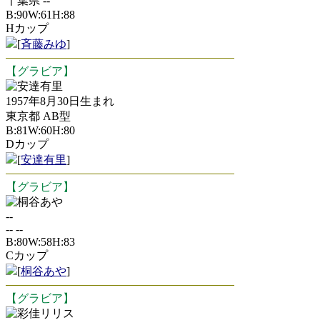
千葉県 --
B:90W:61H:88
Hカップ
[
斉藤みゆ
]
【グラビア】
安達有里
1957年8月30日生まれ
東京都 AB型
B:81W:60H:80
Dカップ
[
安達有里
]
【グラビア】
桐谷あや
--
-- --
B:80W:58H:83
Cカップ
[
桐谷あや
]
【グラビア】
彩佳リリス