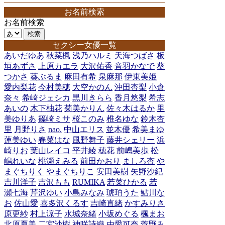
お名前検索
お名前検索
セクシー女優一覧
あいだゆあ
秋菜楓
浅乃ハルミ
天海つばさ
板
垣あずさ
上原カエラ
大沢佑香
音羽かなで
葵
つかさ
葵ぶるま
麻田有希
泉麻那
伊東美姫
愛内梨花
今村美穂
大空かのん
沖田杏梨
小倉
奈々
希崎ジェシカ
黒川きらら
香月悠梨
希志
あいの
木下柚花
菊美かりん
佐々木はるか
里
美ゆりあ
篠崎ミサ
桜このみ
椎名ゆな
鈴木杏
里
月野りさ
nao.
中山エリス
並木優
希美まゆ
蓮美ゆい
春菜はな
風野舞子
藤井シェリー
浜
崎りお
葉山レイコ
平井綾
穂花
前嶋美歩
松
嶋れいな
桃瀬えみる
前田かおり
ましろ杏
や
まぐちりく
やまぐちりこ
安田美樹
矢野沙紀
吉川洋子
吉沢もも
RUMIKA
若菜ひかる
若
瀬七海
芹沢ゆい
小島みなみ
琥珀うた
鮎川な
お
佐山愛
喜多沢くるす
吉崎直緒
かすみりさ
原更紗
村上涼子
水城奈緒
小坂めぐる
楓まお
北原夏美
二宮沙樹
神咲詩織
由愛可奈
菅野み