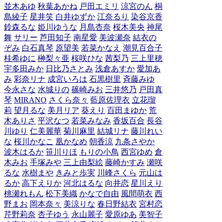
並木あゆ
秋葉あかね
戸田エミリ
涼宮のん
桐
島綾子
星井笑
白井ゆずか
江奈るり
染谷京香
鈴森るな
姫川ゆうな
月島杏奈
桜木美央
神尾
舞
サリー
芦田知子
南星愛
美波瀬奈
結衣の
ぞみ
白石真琴
原望美
若菜かなえ
潮見百合子
桂希ゆに
榊梨々亜
桜咲ひな
茜梨乃
三上里穂
宇多田みか
日比乃さとみ
浅倉あすか
愛加あ
み
彩奈リナ
成宮いろは
石黒樹里
斉藤みゆ
今永さな
水城りの
篠崎みお
三井悠乃
戸田真
琴
MIRANO
さくら奈々
藍原佐理衣
立花瑠
莉
望月るな
美月リア
葵えり
百田まゆか
荒
木ありさ
平沢なつ
若菜みなみ
香坂百合
長谷
川ゆり
仁美麗華
菊川麻里
結城リナ
藤川れい
な
桜川かなこ
凰かなめ
朝香涼
九条さやか
波木はるか
笹川りほ
もりの小鳥
西宮ゆめ
倉
木みお
手塚みや
三上由梨絵
藤崎かすみ
瀬咲
るな
水樹まや
きみと歩実
川峰さくら
元山は
るか
高下えりか
河北はるな
向井恋
星川えり
桃瀬れもん
松下美織
かなで自由
風間萌衣
西
野まお
岡本奈々
美涼りな
春日野結衣
宮村恋
芹野莉奈
杏子ゆう
永山麗子
愛原ゆあ
美智子