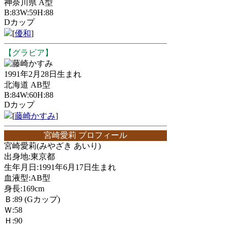
神奈川県 A型
B:83W:59H:88
Dカップ
[
優和
]
【グラビア】
藤崎かすみ
1991年2月28日生まれ
北海道 AB型
B:84W:60H:88
Dカップ
[
藤崎かすみ
]
宮崎愛莉 プロフィール
宮崎愛莉(みやざき あいり)
出身地:東京都
生年月日:1991年6月17日生まれ
血液型:AB型
身長:169cm
Ｂ:89 (Gカップ)
Ｗ:58
Ｈ:90