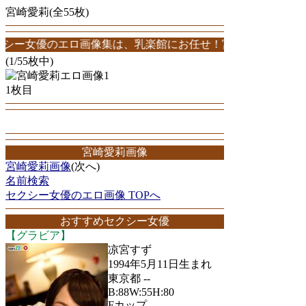
宮崎愛莉(全55枚)
優のエロ画像集は、乳楽館にお任せ！宮崎愛莉エロ画像が55枚！このサ
(1/55枚中)
1枚目
宮崎愛莉画像
宮崎愛莉画像
(次へ)
名前検索
セクシー女優のエロ画像 TOPへ
おすすめセクシー女優
【グラビア】
凉宮すず
1994年5月11日生まれ
東京都 --
B:88W:55H:80
Fカップ