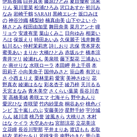
伊島香織
白井真美
藤原ひとみ
夏目優希
涼果
りん
菊川里菜
松浦ひろみ
沢口あすか
初川み
なみ
岩崎千鶴
SARAH
黒崎エレナ
坂口みほ
の
神谷沙織
橘梨紗
楠真由美
山下やよい
小
林さとみ
桜田由加里
舞田奈美
菜月アンナ
瞳
リョウ
安達有里
葉山くみこ
日向ゆみ
相楽い
ろは
保坂えり
時田あいみ
久保麗子
浅井舞香
鮎川るい
仲村茉莉恵
詩しおり
志保
雪本芽衣
蜜美あい
まりか
大橋ひとみ
赤坂ルナ
橋本涼
青井マリ
綾瀬れん
美泉咲
藤下梨花
三浦あい
か
南せりな
水咲ローラ
本田岬
井上千尋
本
田莉子
小向美奈子
国仲みさと
笹山希
有沢り
さ
小西まりえ
栗林里莉
愛実
美神さゆり
花
野真衣
綾瀬はるな
彩名杏子
綾乃梓
天川るる
天宮まなみ
青木美空
さくらい葉菜
長谷川杏
実
高橋美緒
希咲エマ
七海そら
野中あんり
愛沢ひな
杏咲望
竹内紗里奈
桐谷あや
桃色バ
ンビ
五十嵐しのぶ
安藤美沙
星野千紗
宇沙城
らん
緒川凛
桃乃誉
波風きら
大桃りさ
木村
はな
ケイラ
大空あかね
宮部涼花
立花美涼
立花瞳
長谷川聖那
平井まりあ
渡辺もも
名取
結衣
若松かをり
若槻朱音
南野ゆきな
華山美