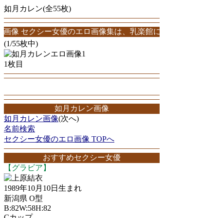
如月カレン(全55枚)
セクシー女優のエロ画像集は、乳楽館にお任せ！如月カレンエロ画像が5
(1/55枚中)
1枚目
如月カレン画像
如月カレン画像
(次へ)
名前検索
セクシー女優のエロ画像 TOPへ
おすすめセクシー女優
【グラビア】
上原結衣
1989年10月10日生まれ
新潟県 O型
B:82W:58H:82
Cカップ