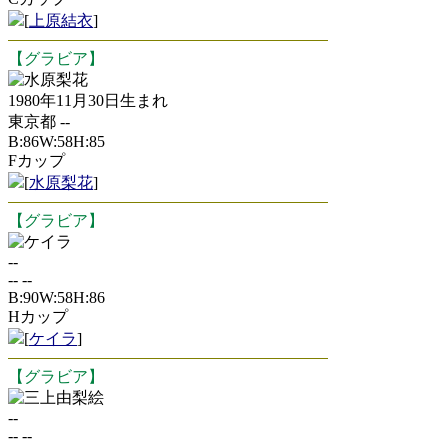
[
上原結衣
]
【グラビア】
水原梨花
1980年11月30日生まれ
東京都 --
B:86W:58H:85
Fカップ
[
水原梨花
]
【グラビア】
ケイラ
--
-- --
B:90W:58H:86
Hカップ
[
ケイラ
]
【グラビア】
三上由梨絵
--
-- --