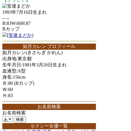
安達まどか
1993年7月16日生まれ
-- --
B:83W:60H:87
Bカップ
[
安達まどか
]
如月カレン プロフィール
如月カレン(きさらぎ かれん)
出身地:東京都
生年月日:1981年3月26日生まれ
血液型:A型
身長:156cm
Ｂ:80 (Bカップ)
Ｗ:60
Ｈ:83
お名前検索
お名前検索
セクシー女優一覧