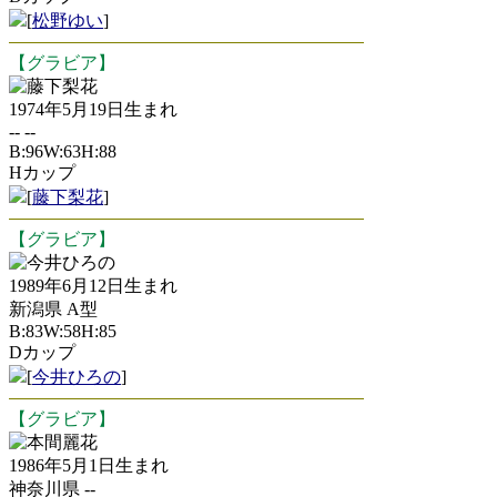
[
松野ゆい
]
【グラビア】
藤下梨花
1974年5月19日生まれ
-- --
B:96W:63H:88
Hカップ
[
藤下梨花
]
【グラビア】
今井ひろの
1989年6月12日生まれ
新潟県 A型
B:83W:58H:85
Dカップ
[
今井ひろの
]
【グラビア】
本間麗花
1986年5月1日生まれ
神奈川県 --