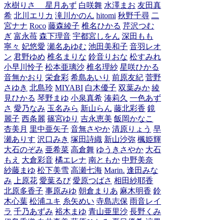
水樹りさ
星月あず
白咲舞
水澤まお
友田真
希
北川エリカ
滝川かのん
hitomi
秋野千尋
二
宮ナナ
Roco
藤森綾子
椎名ひかる
芹沢つむ
ぎ
富永苺
森下理音
宇都宮しをん
深田もも
寧々
妃悠愛
瀬名あゆむ
池田美和子
音羽レオ
ン
君野ゆめ
椎名まりな
鈴音りおな
松すみれ
小早川怜子
松本亜璃沙
椎名理紗
星咲ひかる
音無かおり
栄倉彩
希島あいり
前原友紀
菅野
さゆき
北島玲
MIYABI
白木優子
双葉みか
綾
見ひかる
琴野まゆ
小泉真希
湊莉久
一色あず
さ
愛乃なみ
玉名みら
新山らん
藤北彩香
鏡
麗子
西条麗
篠宮ゆり
吉永恵美
飯岡かなこ
杏美月
里中亜矢子
音無さやか
清原りょう
早
瀬ありす
沢口みき
塚田詩織
新山沙弥
楓姫輝
大石のぞみ
亜希菜
高倉舞
ゆうきさやか
大石
もえ
大倉彩音
橘エレナ
南ともか
中野美奈
紗藤まゆ
松下美雪
高瀬七海
Marin.
逢田みな
み
上原花
愛葉るび
愛原つばさ
相田紗耶香
北原多香子
事原みゆ
朝倉まりあ
麻木明香
鈴
木心葉
松浦ユキ
糸矢めい
寺島志保
雨音レイ
ラ
千乃あずみ
裕木まゆ
青山亜里沙
長野くみ