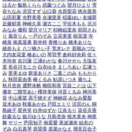
はるか
飯島くらら
武藤つぐみ
望月ひより
雪
谷ちなみ
凉宮すず
山口葵
水原梨花
徳永亜美
山田彩夏
水野美香
永瀬里美
稲葉ゆい
名城翠
近藤郁美
神崎久美
瀬古ここ
宇佐木もも
北川
みなみ
優和
望月マリア
杉崎絵里奈
前田さお
り
風音りん
一戸のぞみ
立花美里
樹花凛
寺
崎泉
南真菜果
新井梓
香椎りあ
橋本ありな
緒奈もえ
八ツ橋さい子
荒木レナ
若槻みづな
大内友花里
椿あいの
琴羽雫
倉科紗央莉
佐々
木玲奈
吉川蓮
三浦わかな
春川せせら
大塩友
里
長谷川モニカ
白衣ゆき
ましろあい
広瀬う
み
里美まゆ
新道ありさ
二葉このみ
ももかり
ん
秋田富由美
椿くるみ
鮎原いつき
黛ちよ
秋月杏奈
通野未帆
柳田和美
宮益ことは
山下
優衣
二階堂あい
櫻井美保
河音くるみ
神河美
音
中山香苗
高千穂すず
神納花
みなみ愛梨
並木あゆ
秋葉あかね
戸田エミリ
涼宮のん
桐
島綾子
星井笑
白井ゆずか
江奈るり
染谷京香
鈴森るな
姫川ゆうな
月島杏奈
桜木美央
神尾
舞
サリー
芦田知子
南星愛
美波瀬奈
結衣の
ぞみ
白石真琴
原望美
若菜かなえ
潮見百合子