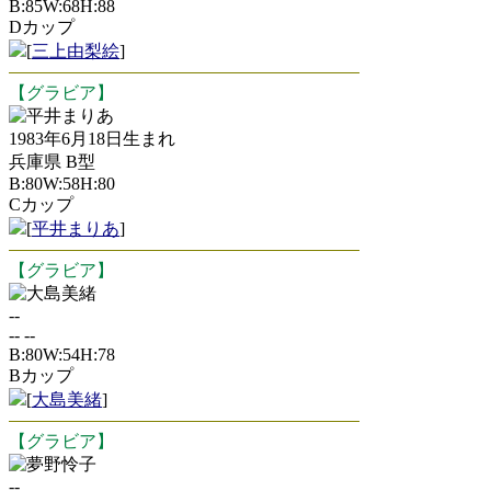
B:85W:68H:88
Dカップ
[
三上由梨絵
]
【グラビア】
平井まりあ
1983年6月18日生まれ
兵庫県 B型
B:80W:58H:80
Cカップ
[
平井まりあ
]
【グラビア】
大島美緒
--
-- --
B:80W:54H:78
Bカップ
[
大島美緒
]
【グラビア】
夢野怜子
--