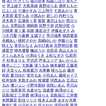
桃
あいださくら
堀川奈美
稲森しほり
原ちと
せ
井上綾子
大島美緒
真野ゆりあ
酒井ももか
江上しほ
七瀬かすみ
三上翔子
七原あかり
青
木美里
星空もあ
小西みか
碧しの
内村りな
冴木真子
広瀬奈々美
亜梨
逢沢はるか
西川り
おん
京野結衣
潮絢那
佐野千尋
武智沙世
小
川桃果
菜々葉
花穂
瀬名涼子
伊藤あずさ
み
づき乃愛
小倉舞
玉城マイ
早川瑞希
槇原愛菜
水嶋あい
穂村さやか
高嶋ゆいか
伊藤りな
愛
咲えな
美堂かなえ
みやび真央
京野明日香
都
盛星空
神木優愛
楓ゆうか
吉田花
高山えみり
さくらあきな
小澤ゆうき
上松なぎさ
弘前亮
子
杉本まりえ
芹沢恋
芦名ユリア
あいかりん
峰岸ふじこ
大島薫
渚うるみ
橋本麻耶
工藤美
紗
天音りん
和泉紫乃
水希舞
桜ちなみ
藤井
有彩
夏川ゆか
望月るあ
小司あん
藤咲セイラ
松井加奈
木島すみれ
牧瀬愛
河西あみ
立花は
るみ
灘ジュン
小野寺梨紗
花咲いあん
早川み
どり
浅尾美羽
永倉せな
浅倉愛
南澤ゆりえ
花島瑞江
三井茜
南澤ゆりえ
花島瑞江
三井茜
本間麗花
彩佳リリス
桜木えみ香
あすか光希
舞坂仁美
小川めるる
堤さやか
浅田結梨
香澄