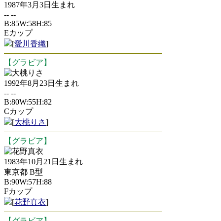
1987年3月3日生まれ
-- --
B:85W:58H:85
Eカップ
[
愛川香織
]
【グラビア】
大桃りさ
1992年8月23日生まれ
-- --
B:80W:55H:82
Cカップ
[
大桃りさ
]
【グラビア】
花野真衣
1983年10月21日生まれ
東京都 B型
B:90W:57H:88
Fカップ
[
花野真衣
]
【グラビア】