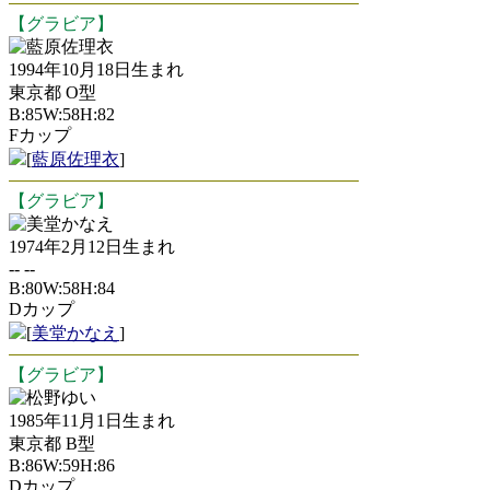
【グラビア】
藍原佐理衣
1994年10月18日生まれ
東京都 O型
B:85W:58H:82
Fカップ
[
藍原佐理衣
]
【グラビア】
美堂かなえ
1974年2月12日生まれ
-- --
B:80W:58H:84
Dカップ
[
美堂かなえ
]
【グラビア】
松野ゆい
1985年11月1日生まれ
東京都 B型
B:86W:59H:86
Dカップ