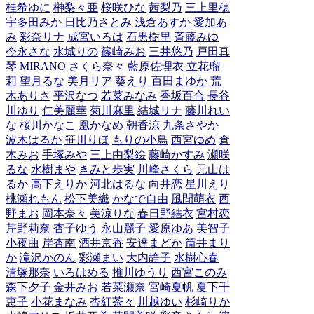
桂希ゆに
榊梨々亜
桜咲ひな
茜梨乃
三上里穂
宇多田みか
日比乃さとみ
浅倉あすか
愛加あ
み
彩奈リナ
成宮いろは
石黒樹里
斉藤みゆ
今永さな
水城りの
篠崎みお
三井悠乃
戸田真
琴
MIRANO
さくら奈々
藍原佐理衣
立花瑠
莉
望月るな
美月リア
葵えり
百田まゆか
荒
木ありさ
平沢なつ
若菜みなみ
香坂百合
長谷
川ゆり
仁美麗華
菊川麻里
結城リナ
藤川れい
な
桜川かなこ
凰かなめ
朝香涼
九条さやか
波木はるか
笹川りほ
もりの小鳥
西宮ゆめ
倉
木みお
手塚みや
三上由梨絵
藤崎かすみ
瀬咲
るな
水樹まや
きみと歩実
川峰さくら
元山は
るか
高下えりか
河北はるな
向井恋
星川えり
桃瀬れもん
松下美織
かなで自由
風間萌衣
西
野まお
岡本奈々
美涼りな
春日野結衣
宮村恋
芹野莉奈
杏子ゆう
永山麗子
愛原ゆあ
美智子
小夜曲
岸杏南
酒井京香
安達まどか
筒井まり
か
滝沢かのん
彩瀬まい
大内静子
水樹心春
清塚那奈
いろはめる
推川ゆうり
西宮このみ
森下夕子
金井みお
若菜瀬奈
宮崎夏帆
夏下千
恵子
小花まなみ
杏紅茶々
川越ゆい
杉崎りか