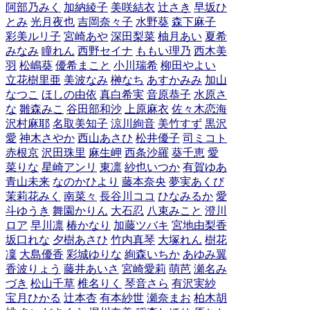
阿部乃みく
加納綾子
美咲結衣
辻さき
早坂ひ
とみ
光月夜也
吉岡奈々子
水野葵
森下麻子
彩美ルリ子
宮崎あや
深田梨菜
柚月あい
夏希
みなみ
瞳れん
西野セイナ
ももい理乃
西木美
羽
松嶋葵
優希まこと
小川瑞希
柳田やよい
立花樹里亜
美波なみ
榊なち
あすかみみ
加山
なつこ
ほしの由依
真白希実
音原恭子
水原さ
な
雛森みこ
谷田部和沙
上原麻衣
佐々木恋海
沢村麻耶
名取美知子
涼川絢音
美竹すず
黒沢
愛
神木さやか
西山あさひ
松井優子
司ミコト
赤根京
沢田珠里
麻生岬
西条沙羅
葵千恵
愛
菜りな
星崎アンリ
東凛
紗也いつか
有賀ゆあ
青山未来
なのかひより
藤本奈央
夢実あくび
茉莉花みく
南菜々
長谷川ココ
ひなみるか
愛
斗ゆうき
舞園かりん
大石忍
八束みこと
澄川
ロア
早川凛
椿かなり
加藤ツバキ
宮地由梨香
坂口れな
夕樹あさひ
竹内真琴
大塚れん
樹花
凜
大島優香
彩城ゆりな
絢森いちか
あゆみ翼
香波りょう
藤井あいさ
宮崎愛莉
萌芭
瀬名み
づき
松山千草
椎名りく
琴音さら
有沢実紗
宝月ひかる
辻本杏
有本紗世
瀬奈まお
柏木胡