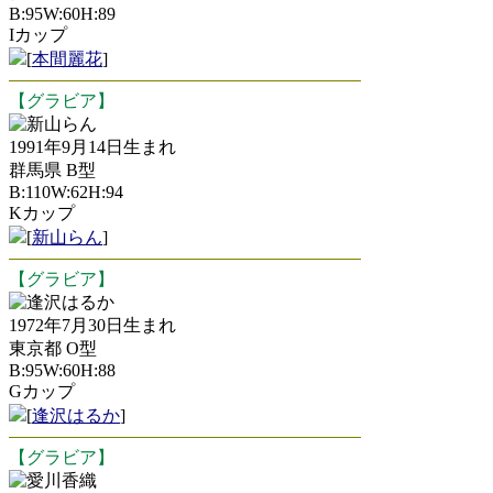
B:95W:60H:89
Iカップ
[
本間麗花
]
【グラビア】
新山らん
1991年9月14日生まれ
群馬県 B型
B:110W:62H:94
Kカップ
[
新山らん
]
【グラビア】
逢沢はるか
1972年7月30日生まれ
東京都 O型
B:95W:60H:88
Gカップ
[
逢沢はるか
]
【グラビア】
愛川香織