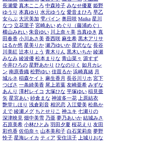
長瀬愛
真木こころ
中森玲子
みなせ優夏
姫野
ゆうり
本真ゆり
水元ゆうな
愛音まひろ
早乙
女らぶ
大沢美加
雫パイン
奥田咲
Maika
星川
なつ
立花里子
宮崎あい
めぐり（藤浦めぐ）
横山みれい
朱音ゆい
川上奈々美
当真ゆき
真
田春香
小川あさ美
香西咲
麻生希
黒木アリサ
はるか悠
星美りか
瀬乃ゆいか
星沢なな
長谷
川美紅
辻本りょう
青木りん
黒木いちか
綾瀬
みなみ
綾波優
松本まりな
青山菜々
源すず
今井ひろの
星野あかり
ひなのりく
如月カレ
ン
南原香織
松野ゆい
佳苗るか
浜崎真緒
月
城ルネ
稲森ケイト
麻生香月
長谷川リホ
宮下
つばさ
一条綺美香
尾上若葉
友崎亜希
みずな
あんり
澤村レイコ
大塚ひな
平塚ゆい
稲見亜
矢
星宮あい
紗倉まな
神波多一花
上原結衣
艶堂しほり
浅倉彩音
相沢恋
入江愛美
松島か
えで
綾瀬メグ
ちとせりこ
神ユキ
七瀬りの
深津映見
畑中美雪
乃亜
夢乃あいか
結城みさ
石原美希
小林ひとみ
羽田夕夏
桜花えり
友田
彩也香
佐伯奈々
山本美和子
白石茉莉奈
夢野
怜子
星海レイカ
ティア
安住涼子
上城りおな