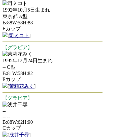
司ミコト
1992年10月5日生まれ
東京都 A型
B:88W:58H:88
Eカップ
[
司ミコト
]
【グラビア】
茉莉花みく
1995年12月24日生まれ
-- O型
B:81W:58H:82
Eカップ
[
茉莉花みく
]
【グラビア】
浅井千尋
--
-- --
B:88W:62H:90
Cカップ
[
浅井千尋
]