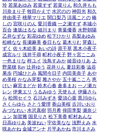
玲
若菜あゆみ
若菜すず
若菜りん
和久井もも
川奈まり子
牧田かえで
水沢のの
神田光
和久
井由美子
桃華マリエ
関口梨乃
涼風ことの
椿
しの
宮咲りのん
愛川香織
一之瀬すず
本城小
百合
逢坂はるな
細川まり
青葉優香
水野朝陽
乙井なずな
彩花ゆめ
松下ひかり
高梨あゆみ
松崎なな
長瀬麻美
春日もな
葛木りむ
芽森し
ずく
佐々木絵美
あいの詩
原千草
黒木小夜子
成宮ルリ
浅井千尋
町村小夜子
野々宮ここみ
一色まりな
梓ユイ
汝鳥すみか
綾音ゆりあ
上
野菜穂
Ray
辻井ゆう
花井りん
夏目彩春
澁谷
果歩
円城ひとみ
風間今日子
内田美奈子
あや
め美桜
かなみ芽梨
雅さやか
五十嵐こころ
恵
けい
麻宮まどか
鈴木心春
倉多まお
一ノ瀬カ
レン
伊東エリ
うるみゆう
天使もえ
伊藤さら
ら
松岡セイラ
石川みずき
愛須心亜
黒川ゆら
さくらゆら
さとう愛理
香山美桜
古川いおり
みづなれい
水沢真樹
羽月希
倖田李梨
瀬奈ジ
ュン
加賀雅
国見りさ
松下美香
町村あんな
日高ゆりあ
美波ねい
宇佐美なな
浅野えみ
水
咲あかね
金城アンナ
片平あかね
市川まさみ