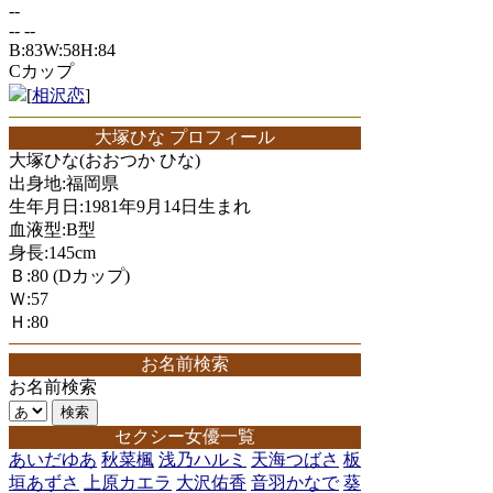
--
-- --
B:83W:58H:84
Cカップ
[
相沢恋
]
大塚ひな プロフィール
大塚ひな(おおつか ひな)
出身地:福岡県
生年月日:1981年9月14日生まれ
血液型:B型
身長:145cm
Ｂ:80 (Dカップ)
Ｗ:57
Ｈ:80
お名前検索
お名前検索
セクシー女優一覧
あいだゆあ
秋菜楓
浅乃ハルミ
天海つばさ
板
垣あずさ
上原カエラ
大沢佑香
音羽かなで
葵