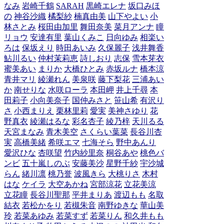
なみ
岩崎千鶴
SARAH
黒崎エレナ
坂口みほ
の
神谷沙織
橘梨紗
楠真由美
山下やよい
小
林さとみ
桜田由加里
舞田奈美
菜月アンナ
瞳
リョウ
安達有里
葉山くみこ
日向ゆみ
相楽い
ろは
保坂えり
時田あいみ
久保麗子
浅井舞香
鮎川るい
仲村茉莉恵
詩しおり
志保
雪本芽衣
蜜美あい
まりか
大橋ひとみ
赤坂ルナ
橋本涼
青井マリ
綾瀬れん
美泉咲
藤下梨花
三浦あい
か
南せりな
水咲ローラ
本田岬
井上千尋
本
田莉子
小向美奈子
国仲みさと
笹山希
有沢り
さ
小西まりえ
栗林里莉
愛実
美神さゆり
花
野真衣
綾瀬はるな
彩名杏子
綾乃梓
天川るる
天宮まなみ
青木美空
さくらい葉菜
長谷川杏
実
高橋美緒
希咲エマ
七海そら
野中あんり
愛沢ひな
杏咲望
竹内紗里奈
桐谷あや
桃色バ
ンビ
五十嵐しのぶ
安藤美沙
星野千紗
宇沙城
らん
緒川凛
桃乃誉
波風きら
大桃りさ
木村
はな
ケイラ
大空あかね
宮部涼花
立花美涼
立花瞳
長谷川聖那
平井まりあ
渡辺もも
名取
結衣
若松かをり
若槻朱音
南野ゆきな
華山美
玲
若菜あゆみ
若菜すず
若菜りん
和久井もも