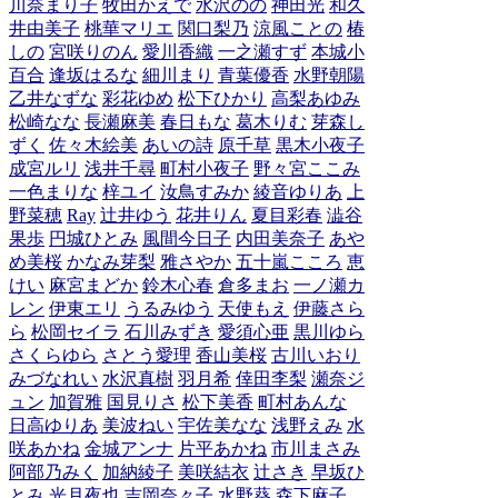
川奈まり子
牧田かえで
水沢のの
神田光
和久
井由美子
桃華マリエ
関口梨乃
涼風ことの
椿
しの
宮咲りのん
愛川香織
一之瀬すず
本城小
百合
逢坂はるな
細川まり
青葉優香
水野朝陽
乙井なずな
彩花ゆめ
松下ひかり
高梨あゆみ
松崎なな
長瀬麻美
春日もな
葛木りむ
芽森し
ずく
佐々木絵美
あいの詩
原千草
黒木小夜子
成宮ルリ
浅井千尋
町村小夜子
野々宮ここみ
一色まりな
梓ユイ
汝鳥すみか
綾音ゆりあ
上
野菜穂
Ray
辻井ゆう
花井りん
夏目彩春
澁谷
果歩
円城ひとみ
風間今日子
内田美奈子
あや
め美桜
かなみ芽梨
雅さやか
五十嵐こころ
恵
けい
麻宮まどか
鈴木心春
倉多まお
一ノ瀬カ
レン
伊東エリ
うるみゆう
天使もえ
伊藤さら
ら
松岡セイラ
石川みずき
愛須心亜
黒川ゆら
さくらゆら
さとう愛理
香山美桜
古川いおり
みづなれい
水沢真樹
羽月希
倖田李梨
瀬奈ジ
ュン
加賀雅
国見りさ
松下美香
町村あんな
日高ゆりあ
美波ねい
宇佐美なな
浅野えみ
水
咲あかね
金城アンナ
片平あかね
市川まさみ
阿部乃みく
加納綾子
美咲結衣
辻さき
早坂ひ
とみ
光月夜也
吉岡奈々子
水野葵
森下麻子