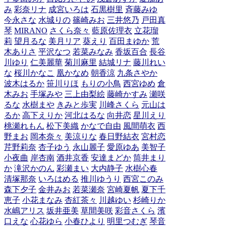
み
彩奈リナ
成宮いろは
石黒樹里
斉藤みゆ
今永さな
水城りの
篠崎みお
三井悠乃
戸田真
琴
MIRANO
さくら奈々
藍原佐理衣
立花瑠
莉
望月るな
美月リア
葵えり
百田まゆか
荒
木ありさ
平沢なつ
若菜みなみ
香坂百合
長谷
川ゆり
仁美麗華
菊川麻里
結城リナ
藤川れい
な
桜川かなこ
凰かなめ
朝香涼
九条さやか
波木はるか
笹川りほ
もりの小鳥
西宮ゆめ
倉
木みお
手塚みや
三上由梨絵
藤崎かすみ
瀬咲
るな
水樹まや
きみと歩実
川峰さくら
元山は
るか
高下えりか
河北はるな
向井恋
星川えり
桃瀬れもん
松下美織
かなで自由
風間萌衣
西
野まお
岡本奈々
美涼りな
春日野結衣
宮村恋
芹野莉奈
杏子ゆう
永山麗子
愛原ゆあ
美智子
小夜曲
岸杏南
酒井京香
安達まどか
筒井まり
か
滝沢かのん
彩瀬まい
大内静子
水樹心春
清塚那奈
いろはめる
推川ゆうり
西宮このみ
森下夕子
金井みお
若菜瀬奈
宮崎夏帆
夏下千
恵子
小花まなみ
杏紅茶々
川越ゆい
杉崎りか
水嶋アリス
坂井亜美
草間美咲
彩音さくら
濱
口えな
心花ゆら
小春ひより
明里つむぎ
琴音