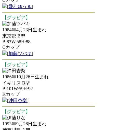
Cカップ
[
愛斗ゆうき
]
【グラビア】
加藤ツバキ
1984年4月23日生まれ
東京都 B型
B:83W:58H:88
Cカップ
[
加藤ツバキ
]
【グラビア】
沖田杏梨
1986年10月26日生まれ
イギリス B型
B:101W:59H:92
Kカップ
[
沖田杏梨
]
【グラビア】
伊藤りな
1993年9月26日生まれ
神奈川県 A型