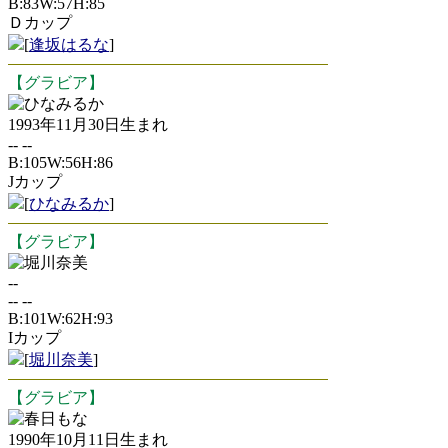
B:83W:57H:85
Ｄカップ
[
逢坂はるな
]
【グラビア】
ひなみるか
1993年11月30日生まれ
-- --
B:105W:56H:86
Jカップ
[
ひなみるか
]
【グラビア】
堀川奈美
--
-- --
B:101W:62H:93
Iカップ
[
堀川奈美
]
【グラビア】
春日もな
1990年10月11日生まれ