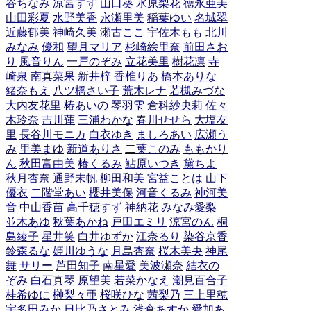
谷ちなみ
凉宮すず
山口葵
水原梨花
徳永亜美
山田彩夏
水野美香
永瀬里美
稲葉ゆい
名城翠
近藤郁美
神崎久美
瀬古ここ
宇佐木もも
北川
みなみ
優和
望月マリア
杉崎絵里奈
前田さお
り
風音りん
一戸のぞみ
立花美里
樹花凛
寺
崎泉
南真菜果
新井梓
香椎りあ
橋本ありな
緒奈もえ
八ツ橋さい子
荒木レナ
若槻みづな
大内友花里
椿あいの
琴羽雫
倉科紗央莉
佐々
木玲奈
吉川蓮
三浦わかな
春川せせら
大塩友
里
長谷川モニカ
白衣ゆき
ましろあい
広瀬う
み
里美まゆ
新道ありさ
二葉このみ
ももかり
ん
秋田富由美
椿くるみ
鮎原いつき
黛ちよ
秋月杏奈
通野未帆
柳田和美
宮益ことは
山下
優衣
二階堂あい
櫻井美保
河音くるみ
神河美
音
中山香苗
高千穂すず
神納花
みなみ愛梨
並木あゆ
秋葉あかね
戸田エミリ
涼宮のん
桐
島綾子
星井笑
白井ゆずか
江奈るり
染谷京香
鈴森るな
姫川ゆうな
月島杏奈
桜木美央
神尾
舞
サリー
芦田知子
南星愛
美波瀬奈
結衣の
ぞみ
白石真琴
原望美
若菜かなえ
潮見百合子
桂希ゆに
榊梨々亜
桜咲ひな
茜梨乃
三上里穂
宇多田みか
日比乃さとみ
浅倉あすか
愛加あ