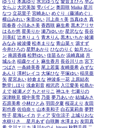
ゆうり
本真ゆり
水元ゆうな
愛音まひろ
早乙
女らぶ
大沢美加
雫パイン
奥田咲
Maika
星川
なつ
立花里子
宮崎あい
めぐり（藤浦めぐ）
横山みれい
朱音ゆい
川上奈々美
当真ゆき
真
田春香
小川あさ美
香西咲
麻生希
黒木アリサ
はるか悠
星美りか
瀬乃ゆいか
星沢なな
長谷
川美紅
辻本りょう
青木りん
黒木いちか
綾瀬
みなみ
綾波優
松本まりな
青山菜々
源すず
今井ひろの
星野あかり
ひなのりく
如月カレ
ン
南原香織
松野ゆい
佳苗るか
浜崎真緒
月
城ルネ
稲森ケイト
麻生香月
長谷川リホ
宮下
つばさ
一条綺美香
尾上若葉
友崎亜希
みずな
あんり
澤村レイコ
大塚ひな
平塚ゆい
稲見亜
矢
星宮あい
紗倉まな
神波多一花
上原結衣
艶堂しほり
浅倉彩音
相沢恋
入江愛美
松島か
えで
綾瀬メグ
ちとせりこ
神ユキ
七瀬りの
深津映見
畑中美雪
乃亜
夢乃あいか
結城みさ
石原美希
小林ひとみ
羽田夕夏
桜花えり
友田
彩也香
佐伯奈々
山本美和子
白石茉莉奈
夢野
怜子
星海レイカ
ティア
安住涼子
上城りおな
水樹りさ
星月あず
白咲舞
水澤まお
友田真
希
北川エリカ
滝川かのん
hitomi
秋野千尋
二