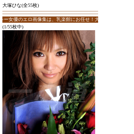
大塚ひな(全55枚)
エロ画像集は、乳楽館にお任せ！大塚ひなエロ画像が55枚！このサイ
(1/55枚中)