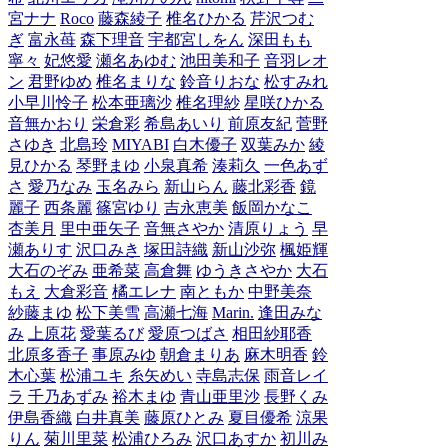
宮ナナ
Roco
藤森綾子
椎名ひかる
芹沢つむ
ぎ
富永苺
森下理音
宇都宮しをん
深田もも
寧々
妃悠愛
瀬名あゆむ
池田美和子
音羽レオ
ン
君野ゆめ
椎名まりな
鈴音りおな
松すみれ
小早川怜子
松本亜璃沙
椎名理紗
星咲ひかる
音無かおり
栄倉彩
希島あいり
前原友紀
菅野
さゆき
北島玲
MIYABI
白木優子
双葉みか
綾
見ひかる
琴野まゆ
小泉真希
湊莉久
一色あず
さ
愛乃なみ
玉名みら
新山らん
藤北彩香
鏡
麗子
西条麗
篠宮ゆり
吉永恵美
飯岡かなこ
杏美月
里中亜矢子
音無さやか
清原りょう
早
瀬ありす
沢口みき
塚田詩織
新山沙弥
楓姫輝
大石のぞみ
亜希菜
高倉舞
ゆうきさやか
大石
もえ
大倉彩音
橘エレナ
南ともか
中野美奈
紗藤まゆ
松下美雪
高瀬七海
Marin.
逢田みな
み
上原花
愛葉るび
愛原つばさ
相田紗耶香
北原多香子
事原みゆ
朝倉まりあ
麻木明香
鈴
木心葉
松浦ユキ
糸矢めい
寺島志保
雨音レイ
ラ
千乃あずみ
裕木まゆ
青山亜里沙
長野くみ
伊島香織
白井真美
藤原ひとみ
夏目優希
涼果
りん
菊川里菜
松浦ひろみ
沢口あすか
初川み