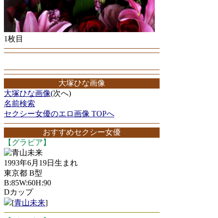
1枚目
大塚ひな画像
大塚ひな画像
(次へ)
名前検索
セクシー女優のエロ画像 TOPへ
おすすめセクシー女優
【グラビア】
青山未来
1993年6月19日生まれ
東京都 B型
B:85W:60H:90
Dカップ
[
青山未来
]