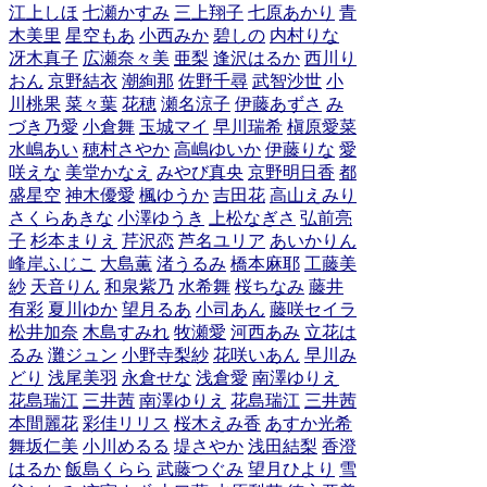
江上しほ
七瀬かすみ
三上翔子
七原あかり
青
木美里
星空もあ
小西みか
碧しの
内村りな
冴木真子
広瀬奈々美
亜梨
逢沢はるか
西川り
おん
京野結衣
潮絢那
佐野千尋
武智沙世
小
川桃果
菜々葉
花穂
瀬名涼子
伊藤あずさ
み
づき乃愛
小倉舞
玉城マイ
早川瑞希
槇原愛菜
水嶋あい
穂村さやか
高嶋ゆいか
伊藤りな
愛
咲えな
美堂かなえ
みやび真央
京野明日香
都
盛星空
神木優愛
楓ゆうか
吉田花
高山えみり
さくらあきな
小澤ゆうき
上松なぎさ
弘前亮
子
杉本まりえ
芹沢恋
芦名ユリア
あいかりん
峰岸ふじこ
大島薫
渚うるみ
橋本麻耶
工藤美
紗
天音りん
和泉紫乃
水希舞
桜ちなみ
藤井
有彩
夏川ゆか
望月るあ
小司あん
藤咲セイラ
松井加奈
木島すみれ
牧瀬愛
河西あみ
立花は
るみ
灘ジュン
小野寺梨紗
花咲いあん
早川み
どり
浅尾美羽
永倉せな
浅倉愛
南澤ゆりえ
花島瑞江
三井茜
南澤ゆりえ
花島瑞江
三井茜
本間麗花
彩佳リリス
桜木えみ香
あすか光希
舞坂仁美
小川めるる
堤さやか
浅田結梨
香澄
はるか
飯島くらら
武藤つぐみ
望月ひより
雪