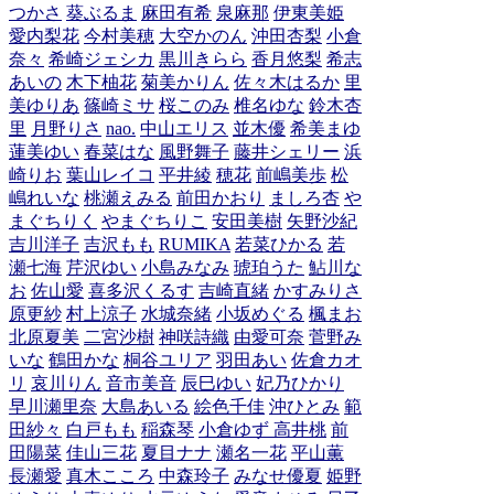
つかさ
葵ぶるま
麻田有希
泉麻那
伊東美姫
愛内梨花
今村美穂
大空かのん
沖田杏梨
小倉
奈々
希崎ジェシカ
黒川きらら
香月悠梨
希志
あいの
木下柚花
菊美かりん
佐々木はるか
里
美ゆりあ
篠崎ミサ
桜このみ
椎名ゆな
鈴木杏
里
月野りさ
nao.
中山エリス
並木優
希美まゆ
蓮美ゆい
春菜はな
風野舞子
藤井シェリー
浜
崎りお
葉山レイコ
平井綾
穂花
前嶋美歩
松
嶋れいな
桃瀬えみる
前田かおり
ましろ杏
や
まぐちりく
やまぐちりこ
安田美樹
矢野沙紀
吉川洋子
吉沢もも
RUMIKA
若菜ひかる
若
瀬七海
芹沢ゆい
小島みなみ
琥珀うた
鮎川な
お
佐山愛
喜多沢くるす
吉崎直緒
かすみりさ
原更紗
村上涼子
水城奈緒
小坂めぐる
楓まお
北原夏美
二宮沙樹
神咲詩織
由愛可奈
菅野み
いな
鶴田かな
桐谷ユリア
羽田あい
佐倉カオ
リ
哀川りん
音市美音
辰巳ゆい
妃乃ひかり
早川瀬里奈
大島あいる
絵色千佳
沖ひとみ
範
田紗々
白戸もも
稲森琴
小倉ゆず
高井桃
前
田陽菜
佳山三花
夏目ナナ
瀬名一花
平山薫
長瀬愛
真木こころ
中森玲子
みなせ優夏
姫野