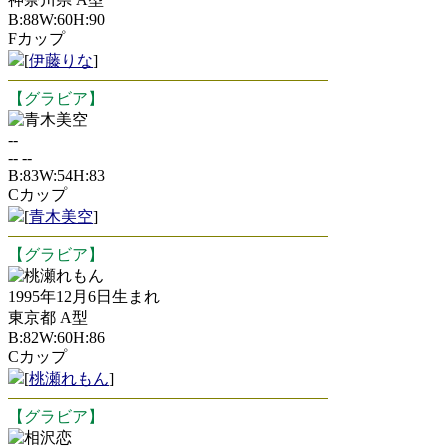
B:88W:60H:90
Fカップ
[
伊藤りな
]
【グラビア】
青木美空
--
-- --
B:83W:54H:83
Cカップ
[
青木美空
]
【グラビア】
桃瀬れもん
1995年12月6日生まれ
東京都 A型
B:82W:60H:86
Cカップ
[
桃瀬れもん
]
【グラビア】
相沢恋