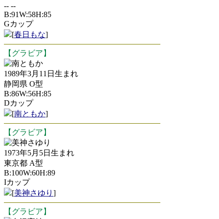
-- --
B:91W:58H:85
Gカップ
[
春日もな
]
【グラビア】
南ともか
1989年3月11日生まれ
静岡県 O型
B:86W:56H:85
Dカップ
[
南ともか
]
【グラビア】
美神さゆり
1973年5月5日生まれ
東京都 A型
B:100W:60H:89
Iカップ
[
美神さゆり
]
【グラビア】