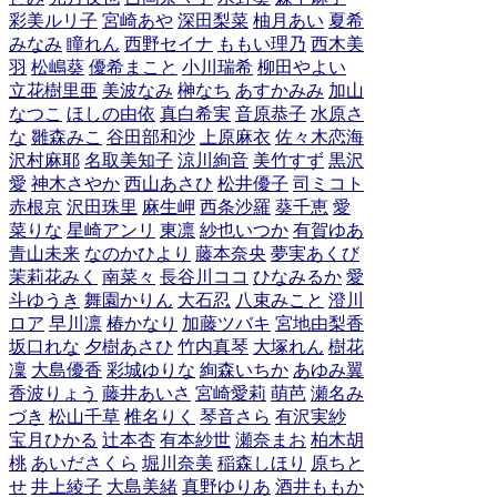
彩美ルリ子
宮崎あや
深田梨菜
柚月あい
夏希
みなみ
瞳れん
西野セイナ
ももい理乃
西木美
羽
松嶋葵
優希まこと
小川瑞希
柳田やよい
立花樹里亜
美波なみ
榊なち
あすかみみ
加山
なつこ
ほしの由依
真白希実
音原恭子
水原さ
な
雛森みこ
谷田部和沙
上原麻衣
佐々木恋海
沢村麻耶
名取美知子
涼川絢音
美竹すず
黒沢
愛
神木さやか
西山あさひ
松井優子
司ミコト
赤根京
沢田珠里
麻生岬
西条沙羅
葵千恵
愛
菜りな
星崎アンリ
東凛
紗也いつか
有賀ゆあ
青山未来
なのかひより
藤本奈央
夢実あくび
茉莉花みく
南菜々
長谷川ココ
ひなみるか
愛
斗ゆうき
舞園かりん
大石忍
八束みこと
澄川
ロア
早川凛
椿かなり
加藤ツバキ
宮地由梨香
坂口れな
夕樹あさひ
竹内真琴
大塚れん
樹花
凜
大島優香
彩城ゆりな
絢森いちか
あゆみ翼
香波りょう
藤井あいさ
宮崎愛莉
萌芭
瀬名み
づき
松山千草
椎名りく
琴音さら
有沢実紗
宝月ひかる
辻本杏
有本紗世
瀬奈まお
柏木胡
桃
あいださくら
堀川奈美
稲森しほり
原ちと
せ
井上綾子
大島美緒
真野ゆりあ
酒井ももか