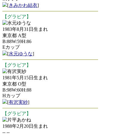
[
きみかわ結衣
]
【グラビア】
水元ゆうな
1983年8月31日生まれ
東京都 A型
B:88W:59H:86
Eカップ
[
水元ゆうな
]
【グラビア】
有沢実紗
1981年5月15日生まれ
東京都 O型
B:98W:60H:88
Hカップ
[
有沢実紗
]
【グラビア】
片平あかね
1988年2月20日生まれ
-- --