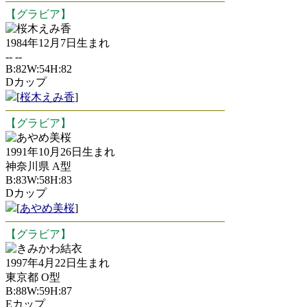
【グラビア】
桜木えみ香
1984年12月7日生まれ
-- --
B:82W:54H:82
Dカップ
[
桜木えみ香
]
【グラビア】
あやめ美桜
1991年10月26日生まれ
神奈川県 A型
B:83W:58H:83
Dカップ
[
あやめ美桜
]
【グラビア】
きみかわ結衣
1997年4月22日生まれ
東京都 O型
B:88W:59H:87
Eカップ