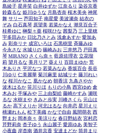
島綾子
星井笑
白井ゆずか
江奈るり
染谷京香
鈴森るな
姫川ゆうな
月島杏奈
桜木美央
神尾
舞
サリー
芦田知子
南星愛
美波瀬奈
結衣の
ぞみ
白石真琴
原望美
若菜かなえ
潮見百合子
桂希ゆに
榊梨々亜
桜咲ひな
茜梨乃
三上里穂
宇多田みか
日比乃さとみ
浅倉あすか
愛加あ
み
彩奈リナ
成宮いろは
石黒樹里
斉藤みゆ
今永さな
水城りの
篠崎みお
三井悠乃
戸田真
琴
MIRANO
さくら奈々
藍原佐理衣
立花瑠
莉
望月るな
美月リア
葵えり
百田まゆか
荒
木ありさ
平沢なつ
若菜みなみ
香坂百合
長谷
川ゆり
仁美麗華
菊川麻里
結城リナ
藤川れい
な
桜川かなこ
凰かなめ
朝香涼
九条さやか
波木はるか
笹川りほ
もりの小鳥
西宮ゆめ
倉
木みお
手塚みや
三上由梨絵
藤崎かすみ
瀬咲
るな
水樹まや
きみと歩実
川峰さくら
元山は
るか
高下えりか
河北はるな
向井恋
星川えり
桃瀬れもん
松下美織
かなで自由
風間萌衣
西
野まお
岡本奈々
美涼りな
春日野結衣
宮村恋
芹野莉奈
杏子ゆう
永山麗子
愛原ゆあ
美智子
小夜曲
岸杏南
酒井京香
安達まどか
筒井まり