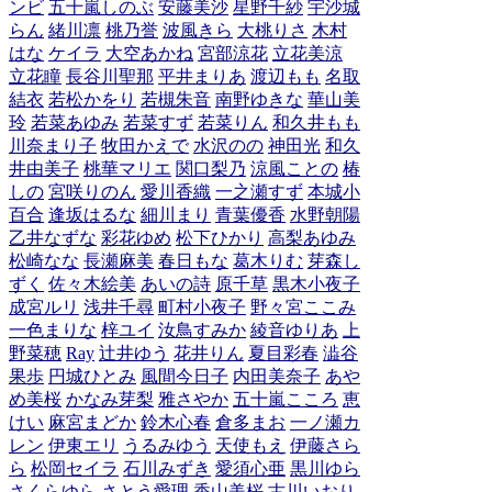
ンビ
五十嵐しのぶ
安藤美沙
星野千紗
宇沙城
らん
緒川凛
桃乃誉
波風きら
大桃りさ
木村
はな
ケイラ
大空あかね
宮部涼花
立花美涼
立花瞳
長谷川聖那
平井まりあ
渡辺もも
名取
結衣
若松かをり
若槻朱音
南野ゆきな
華山美
玲
若菜あゆみ
若菜すず
若菜りん
和久井もも
川奈まり子
牧田かえで
水沢のの
神田光
和久
井由美子
桃華マリエ
関口梨乃
涼風ことの
椿
しの
宮咲りのん
愛川香織
一之瀬すず
本城小
百合
逢坂はるな
細川まり
青葉優香
水野朝陽
乙井なずな
彩花ゆめ
松下ひかり
高梨あゆみ
松崎なな
長瀬麻美
春日もな
葛木りむ
芽森し
ずく
佐々木絵美
あいの詩
原千草
黒木小夜子
成宮ルリ
浅井千尋
町村小夜子
野々宮ここみ
一色まりな
梓ユイ
汝鳥すみか
綾音ゆりあ
上
野菜穂
Ray
辻井ゆう
花井りん
夏目彩春
澁谷
果歩
円城ひとみ
風間今日子
内田美奈子
あや
め美桜
かなみ芽梨
雅さやか
五十嵐こころ
恵
けい
麻宮まどか
鈴木心春
倉多まお
一ノ瀬カ
レン
伊東エリ
うるみゆう
天使もえ
伊藤さら
ら
松岡セイラ
石川みずき
愛須心亜
黒川ゆら
さくらゆら
さとう愛理
香山美桜
古川いおり