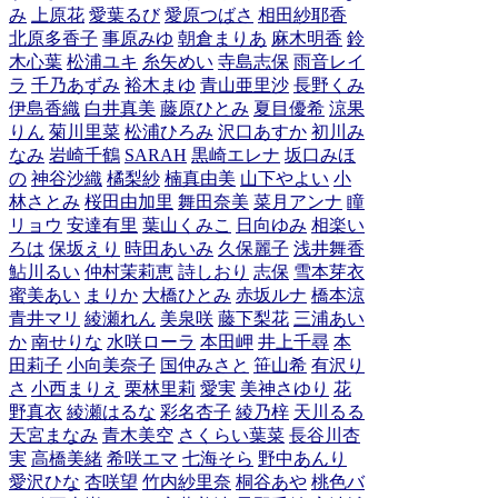
み
上原花
愛葉るび
愛原つばさ
相田紗耶香
北原多香子
事原みゆ
朝倉まりあ
麻木明香
鈴
木心葉
松浦ユキ
糸矢めい
寺島志保
雨音レイ
ラ
千乃あずみ
裕木まゆ
青山亜里沙
長野くみ
伊島香織
白井真美
藤原ひとみ
夏目優希
涼果
りん
菊川里菜
松浦ひろみ
沢口あすか
初川み
なみ
岩崎千鶴
SARAH
黒崎エレナ
坂口みほ
の
神谷沙織
橘梨紗
楠真由美
山下やよい
小
林さとみ
桜田由加里
舞田奈美
菜月アンナ
瞳
リョウ
安達有里
葉山くみこ
日向ゆみ
相楽い
ろは
保坂えり
時田あいみ
久保麗子
浅井舞香
鮎川るい
仲村茉莉恵
詩しおり
志保
雪本芽衣
蜜美あい
まりか
大橋ひとみ
赤坂ルナ
橋本涼
青井マリ
綾瀬れん
美泉咲
藤下梨花
三浦あい
か
南せりな
水咲ローラ
本田岬
井上千尋
本
田莉子
小向美奈子
国仲みさと
笹山希
有沢り
さ
小西まりえ
栗林里莉
愛実
美神さゆり
花
野真衣
綾瀬はるな
彩名杏子
綾乃梓
天川るる
天宮まなみ
青木美空
さくらい葉菜
長谷川杏
実
高橋美緒
希咲エマ
七海そら
野中あんり
愛沢ひな
杏咲望
竹内紗里奈
桐谷あや
桃色バ