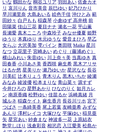
いな
鶴田かな
桐谷ユリア
羽田あい
佐倉カオ
リ
哀川りん
音市美音
辰巳ゆい
妃乃ひかり
早川瀬里奈
大島あいる
絵色千佳
沖ひとみ
範
田紗々
白戸もも
稲森琴
小倉ゆず
高井桃
前
田陽菜
佳山三花
夏目ナナ
瀬名一花
平山薫
長瀬愛
真木こころ
中森玲子
みなせ優夏
姫野
ゆうり
本真ゆり
水元ゆうな
愛音まひろ
早乙
女らぶ
大沢美加
雫パイン
奥田咲
Maika
星川
なつ
立花里子
宮崎あい
めぐり（藤浦めぐ）
横山みれい
朱音ゆい
川上奈々美
当真ゆき
真
田春香
小川あさ美
香西咲
麻生希
黒木アリサ
はるか悠
星美りか
瀬乃ゆいか
星沢なな
長谷
川美紅
辻本りょう
青木りん
黒木いちか
綾瀬
みなみ
綾波優
松本まりな
青山菜々
源すず
今井ひろの
星野あかり
ひなのりく
如月カレ
ン
南原香織
松野ゆい
佳苗るか
浜崎真緒
月
城ルネ
稲森ケイト
麻生香月
長谷川リホ
宮下
つばさ
一条綺美香
尾上若葉
友崎亜希
みずな
あんり
澤村レイコ
大塚ひな
平塚ゆい
稲見亜
矢
星宮あい
紗倉まな
神波多一花
上原結衣
艶堂しほり
浅倉彩音
相沢恋
入江愛美
松島か
えで
綾瀬メグ
ちとせりこ
神ユキ
七瀬りの