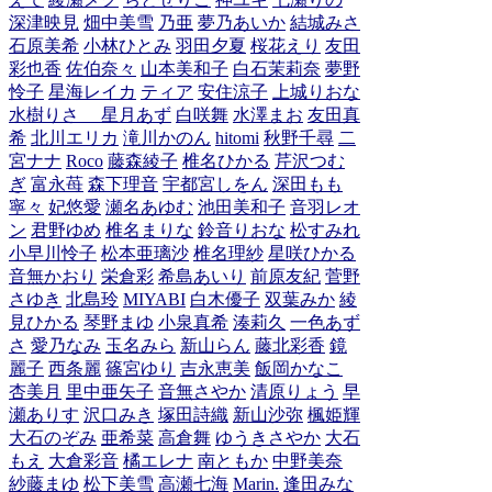
深津映見
畑中美雪
乃亜
夢乃あいか
結城みさ
石原美希
小林ひとみ
羽田夕夏
桜花えり
友田
彩也香
佐伯奈々
山本美和子
白石茉莉奈
夢野
怜子
星海レイカ
ティア
安住涼子
上城りおな
水樹りさ
星月あず
白咲舞
水澤まお
友田真
希
北川エリカ
滝川かのん
hitomi
秋野千尋
二
宮ナナ
Roco
藤森綾子
椎名ひかる
芹沢つむ
ぎ
富永苺
森下理音
宇都宮しをん
深田もも
寧々
妃悠愛
瀬名あゆむ
池田美和子
音羽レオ
ン
君野ゆめ
椎名まりな
鈴音りおな
松すみれ
小早川怜子
松本亜璃沙
椎名理紗
星咲ひかる
音無かおり
栄倉彩
希島あいり
前原友紀
菅野
さゆき
北島玲
MIYABI
白木優子
双葉みか
綾
見ひかる
琴野まゆ
小泉真希
湊莉久
一色あず
さ
愛乃なみ
玉名みら
新山らん
藤北彩香
鏡
麗子
西条麗
篠宮ゆり
吉永恵美
飯岡かなこ
杏美月
里中亜矢子
音無さやか
清原りょう
早
瀬ありす
沢口みき
塚田詩織
新山沙弥
楓姫輝
大石のぞみ
亜希菜
高倉舞
ゆうきさやか
大石
もえ
大倉彩音
橘エレナ
南ともか
中野美奈
紗藤まゆ
松下美雪
高瀬七海
Marin.
逢田みな