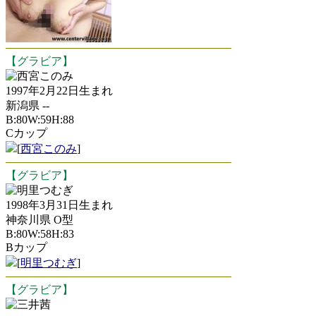
【グラビア】
西宮このみ
1997年2月22日生まれ
新潟県 --
B:80W:59H:88
Cカップ
[
西宮このみ
]
【グラビア】
明里つむぎ
1998年3月31日生まれ
神奈川県 O型
B:80W:58H:83
Bカップ
[
明里つむぎ
]
【グラビア】
三井茜