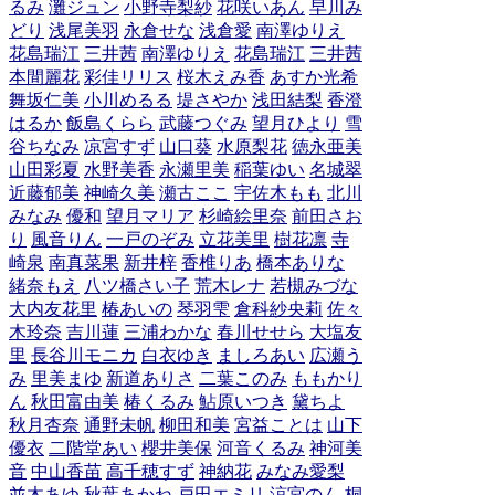
るみ
灘ジュン
小野寺梨紗
花咲いあん
早川み
どり
浅尾美羽
永倉せな
浅倉愛
南澤ゆりえ
花島瑞江
三井茜
南澤ゆりえ
花島瑞江
三井茜
本間麗花
彩佳リリス
桜木えみ香
あすか光希
舞坂仁美
小川めるる
堤さやか
浅田結梨
香澄
はるか
飯島くらら
武藤つぐみ
望月ひより
雪
谷ちなみ
凉宮すず
山口葵
水原梨花
徳永亜美
山田彩夏
水野美香
永瀬里美
稲葉ゆい
名城翠
近藤郁美
神崎久美
瀬古ここ
宇佐木もも
北川
みなみ
優和
望月マリア
杉崎絵里奈
前田さお
り
風音りん
一戸のぞみ
立花美里
樹花凛
寺
崎泉
南真菜果
新井梓
香椎りあ
橋本ありな
緒奈もえ
八ツ橋さい子
荒木レナ
若槻みづな
大内友花里
椿あいの
琴羽雫
倉科紗央莉
佐々
木玲奈
吉川蓮
三浦わかな
春川せせら
大塩友
里
長谷川モニカ
白衣ゆき
ましろあい
広瀬う
み
里美まゆ
新道ありさ
二葉このみ
ももかり
ん
秋田富由美
椿くるみ
鮎原いつき
黛ちよ
秋月杏奈
通野未帆
柳田和美
宮益ことは
山下
優衣
二階堂あい
櫻井美保
河音くるみ
神河美
音
中山香苗
高千穂すず
神納花
みなみ愛梨
並木あゆ
秋葉あかね
戸田エミリ
涼宮のん
桐