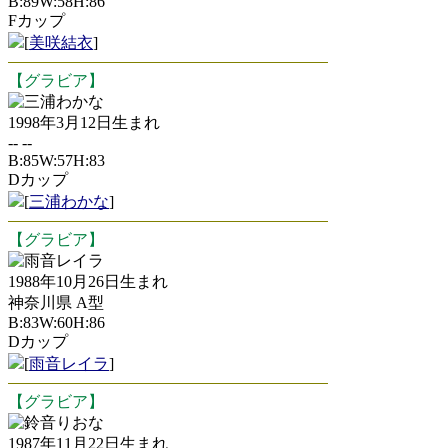
B:89W:58H:86
Fカップ
[
美咲結衣
]
【グラビア】
三浦わかな
1998年3月12日生まれ
-- --
B:85W:57H:83
Dカップ
[
三浦わかな
]
【グラビア】
雨音レイラ
1988年10月26日生まれ
神奈川県 A型
B:83W:60H:86
Dカップ
[
雨音レイラ
]
【グラビア】
鈴音りおな
1987年11月22日生まれ