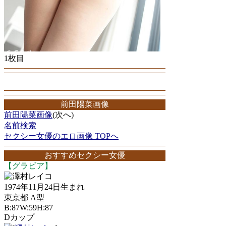
1枚目
前田陽菜画像
前田陽菜画像
(次へ)
名前検索
セクシー女優のエロ画像 TOPへ
おすすめセクシー女優
【グラビア】
澤村レイコ
1974年11月24日生まれ
東京都 A型
B:87W:59H:87
Dカップ