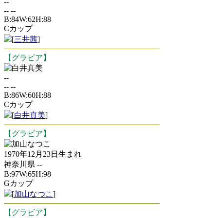
--
-- --
B:84W:62H:88
Cカップ
[
三井茜
]
【グラビア】
白井真美
--
-- --
B:86W:60H:88
Cカップ
[
白井真美
]
【グラビア】
加山なつこ
1970年12月23日生まれ
神奈川県 --
B:97W:65H:98
Gカップ
[
加山なつこ
]
【グラビア】