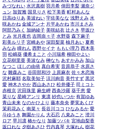
みづなれい
水沢真樹
羽月希
倖田李梨
瀬奈ジ
ュン
加賀雅
国見りさ
松下美香
町村あんな
日高ゆりあ
美波ねい
宇佐美なな
浅野えみ
水
咲あかね
金城アンナ
片平あかね
市川まさみ
阿部乃みく
加納綾子
美咲結衣
辻さき
早坂ひ
とみ
光月夜也
吉岡奈々子
水野葵
森下麻子
彩美ルリ子
宮崎あや
深田梨菜
柚月あい
夏希
みなみ
瞳れん
西野セイナ
ももい理乃
西木美
羽
松嶋葵
優希まこと
小川瑞希
柳田やよい
立花樹里亜
美波なみ
榊なち
あすかみみ
加山
なつこ
ほしの由依
真白希実
音原恭子
水原さ
な
雛森みこ
谷田部和沙
上原麻衣
佐々木恋海
沢村麻耶
名取美知子
涼川絢音
美竹すず
黒沢
愛
神木さやか
西山あさひ
松井優子
司ミコト
赤根京
沢田珠里
麻生岬
西条沙羅
葵千恵
愛
菜りな
星崎アンリ
東凛
紗也いつか
有賀ゆあ
青山未来
なのかひより
藤本奈央
夢実あくび
茉莉花みく
南菜々
長谷川ココ
ひなみるか
愛
斗ゆうき
舞園かりん
大石忍
八束みこと
澄川
ロア
早川凛
椿かなり
加藤ツバキ
宮地由梨香
坂口れな
夕樹あさひ
竹内真琴
大塚れん
樹花