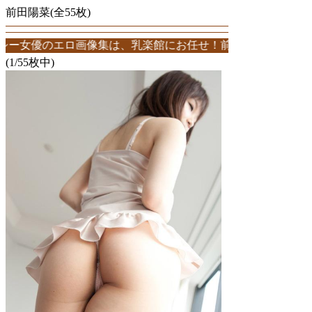
前田陽菜(全55枚)
エロ画像集は、乳楽館にお任せ！前田陽菜エロ画像が55枚！このサイト
(1/55枚中)