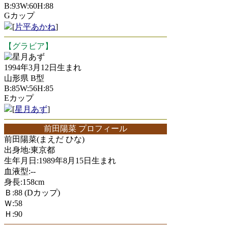
B:93W:60H:88
Gカップ
[
片平あかね
]
【グラビア】
星月あず
1994年3月12日生まれ
山形県 B型
B:85W:56H:85
Eカップ
[
星月あず
]
前田陽菜 プロフィール
前田陽菜(まえだ ひな)
出身地:東京都
生年月日:1989年8月15日生まれ
血液型:--
身長:158cm
Ｂ:88 (Dカップ)
Ｗ:58
Ｈ:90