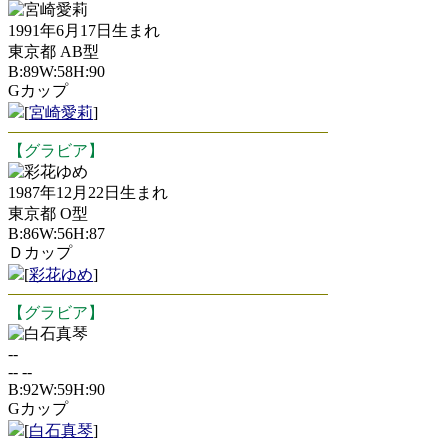
宮崎愛莉
1991年6月17日生まれ
東京都 AB型
B:89W:58H:90
Gカップ
[
宮崎愛莉
]
【グラビア】
彩花ゆめ
1987年12月22日生まれ
東京都 O型
B:86W:56H:87
Ｄカップ
[
彩花ゆめ
]
【グラビア】
白石真琴
--
-- --
B:92W:59H:90
Gカップ
[
白石真琴
]