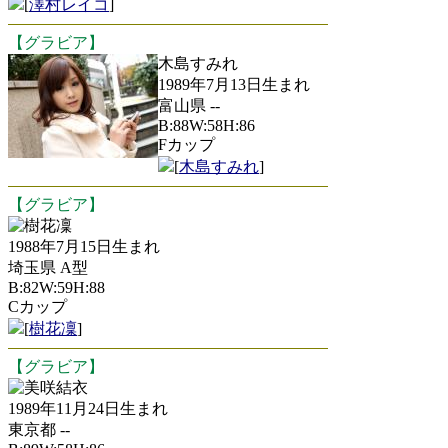
[
澤村レイコ
]
【グラビア】
木島すみれ
1989年7月13日生まれ
富山県 --
B:88W:58H:86
Fカップ
[
木島すみれ
]
【グラビア】
樹花凜
1988年7月15日生まれ
埼玉県 A型
B:82W:59H:88
Cカップ
[
樹花凜
]
【グラビア】
美咲結衣
1989年11月24日生まれ
東京都 --