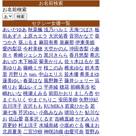
お名前検索
お名前検索
セクシー女優一覧
あいだゆあ
秋菜楓
浅乃ハルミ
天海つばさ
板
垣あずさ
上原カエラ
大沢佑香
音羽かなで
葵
つかさ
葵ぶるま
麻田有希
泉麻那
伊東美姫
愛内梨花
今村美穂
大空かのん
沖田杏梨
小倉
奈々
希崎ジェシカ
黒川きらら
香月悠梨
希志
あいの
木下柚花
菊美かりん
佐々木はるか
里
美ゆりあ
篠崎ミサ
桜このみ
椎名ゆな
鈴木杏
里
月野りさ
nao.
中山エリス
並木優
希美まゆ
蓮美ゆい
春菜はな
風野舞子
藤井シェリー
浜
崎りお
葉山レイコ
平井綾
穂花
前嶋美歩
松
嶋れいな
桃瀬えみる
前田かおり
ましろ杏
や
まぐちりく
やまぐちりこ
安田美樹
矢野沙紀
吉川洋子
吉沢もも
RUMIKA
若菜ひかる
若
瀬七海
芹沢ゆい
小島みなみ
琥珀うた
鮎川な
お
佐山愛
喜多沢くるす
吉崎直緒
かすみりさ
原更紗
村上涼子
水城奈緒
小坂めぐる
楓まお
北原夏美
二宮沙樹
神咲詩織
由愛可奈
菅野み