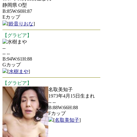
静岡県 O型
B:85W:60H:87
Eカップ
[
鈴音りおな
]
【グラビア】
水樹まや
--
-- --
B:94W:61H:88
Gカップ
[
水樹まや
]
【グラビア】
名取美知子
1973年4月15日生まれ
-- --
B:88W:66H:88
Fカップ
[
名取美知子
]