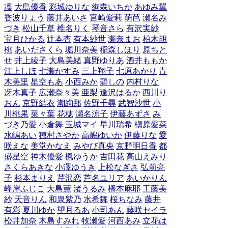
凜
大島優香
彩城ゆりな
絢森いちか
あゆみ翼
香波りょう
藤井あいさ
宮崎愛莉
萌芭
瀬名み
づき
松山千草
椎名りく
琴音さら
有沢実紗
宝月ひかる
辻本杏
有本紗世
瀬奈まお
柏木胡
桃
あいださくら
堀川奈美
稲森しほり
原ちと
せ
井上綾子
大島美緒
真野ゆりあ
酒井ももか
江上しほ
七瀬かすみ
三上翔子
七原あかり
青
木美里
星空もあ
小西みか
碧しの
内村りな
冴木真子
広瀬奈々美
亜梨
逢沢はるか
西川り
おん
京野結衣
潮絢那
佐野千尋
武智沙世
小
川桃果
菜々葉
花穂
瀬名涼子
伊藤あずさ
み
づき乃愛
小倉舞
玉城マイ
早川瑞希
槇原愛菜
水嶋あい
穂村さやか
高嶋ゆいか
伊藤りな
愛
咲えな
美堂かなえ
みやび真央
京野明日香
都
盛星空
神木優愛
楓ゆうか
吉田花
高山えみり
さくらあきな
小澤ゆうき
上松なぎさ
弘前亮
子
杉本まりえ
芹沢恋
芦名ユリア
あいかりん
峰岸ふじこ
大島薫
渚うるみ
橋本麻耶
工藤美
紗
天音りん
和泉紫乃
水希舞
桜ちなみ
藤井
有彩
夏川ゆか
望月るあ
小司あん
藤咲セイラ
松井加奈
木島すみれ
牧瀬愛
河西あみ
立花は