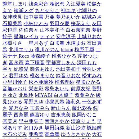
艶堂しほり
浅倉彩音
相沢恋
入江愛美
松島か
えで
綾瀬メグ
ちとせりこ
神ユキ
七瀬りの
深津映見
畑中美雪
乃亜
夢乃あいか
結城みさ
石原美希
小林ひとみ
羽田夕夏
桜花えり
友田
彩也香
佐伯奈々
山本美和子
白石茉莉奈
夢野
怜子
星海レイカ
ティア
安住涼子
上城りおな
水樹りさ
星月あず
白咲舞
水澤まお
友田真
希
北川エリカ
滝川かのん
hitomi
秋野千尋
二
宮ナナ
Roco
藤森綾子
椎名ひかる
芹沢つむ
ぎ
富永苺
森下理音
宇都宮しをん
深田もも
寧々
妃悠愛
瀬名あゆむ
池田美和子
音羽レオ
ン
君野ゆめ
椎名まりな
鈴音りおな
松すみれ
小早川怜子
松本亜璃沙
椎名理紗
星咲ひかる
音無かおり
栄倉彩
希島あいり
前原友紀
菅野
さゆき
北島玲
MIYABI
白木優子
双葉みか
綾
見ひかる
琴野まゆ
小泉真希
湊莉久
一色あず
さ
愛乃なみ
玉名みら
新山らん
藤北彩香
鏡
麗子
西条麗
篠宮ゆり
吉永恵美
飯岡かなこ
杏美月
里中亜矢子
音無さやか
清原りょう
早
瀬ありす
沢口みき
塚田詩織
新山沙弥
楓姫輝
大石のぞみ
亜希菜
高倉舞
ゆうきさやか
大石