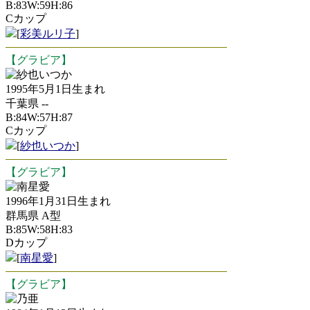
B:83W:59H:86
Cカップ
[
彩美ルリ子
]
【グラビア】
紗也いつか
1995年5月1日生まれ
千葉県 --
B:84W:57H:87
Cカップ
[
紗也いつか
]
【グラビア】
南星愛
1996年1月31日生まれ
群馬県 A型
B:85W:58H:83
Dカップ
[
南星愛
]
【グラビア】
乃亜