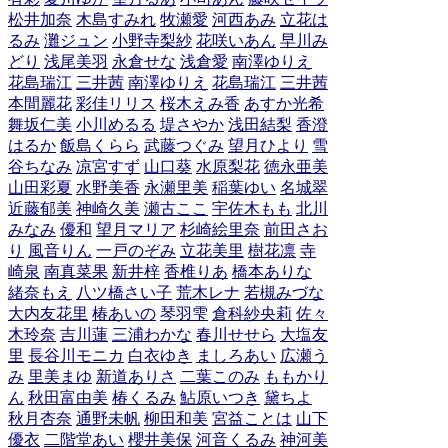
松井加奈
木島すみれ
牧瀬愛
河西あみ
立花は
るみ
灘ジュン
小野寺梨紗
花咲いあん
早川み
どり
浅尾美羽
永倉せな
浅倉愛
南澤ゆりえ
花島瑞江
三井茜
南澤ゆりえ
花島瑞江
三井茜
本間麗花
彩佳リリス
桜木えみ香
あすか光希
舞坂仁美
小川めるる
堤さやか
浅田結梨
香澄
はるか
飯島くらら
武藤つぐみ
望月ひより
雪
谷ちなみ
凉宮すず
山口葵
水原梨花
徳永亜美
山田彩夏
水野美香
永瀬里美
稲葉ゆい
名城翠
近藤郁美
神崎久美
瀬古ここ
宇佐木もも
北川
みなみ
優和
望月マリア
杉崎絵里奈
前田さお
り
風音りん
一戸のぞみ
立花美里
樹花凛
寺
崎泉
南真菜果
新井梓
香椎りあ
橋本ありな
緒奈もえ
八ツ橋さい子
荒木レナ
若槻みづな
大内友花里
椿あいの
琴羽雫
倉科紗央莉
佐々
木玲奈
吉川蓮
三浦わかな
春川せせら
大塩友
里
長谷川モニカ
白衣ゆき
ましろあい
広瀬う
み
里美まゆ
新道ありさ
二葉このみ
ももかり
ん
秋田富由美
椿くるみ
鮎原いつき
黛ちよ
秋月杏奈
通野未帆
柳田和美
宮益ことは
山下
優衣
二階堂あい
櫻井美保
河音くるみ
神河美