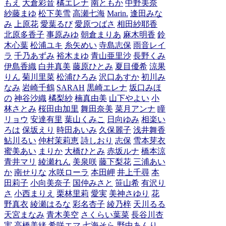
もえ
大倉彩音
橘エレナ
南ともか
中野美奈
紗藤まゆ
松下美雪
高瀬七海
Marin.
逢田みな
み
上原花
愛葉るび
愛原つばさ
相田紗耶香
北原多香子
事原みゆ
朝倉まりあ
麻木明香
鈴
木心葉
松浦ユキ
糸矢めい
寺島志保
雨音レイ
ラ
千乃あずみ
裕木まゆ
青山亜里沙
長野くみ
伊島香織
白井真美
藤原ひとみ
夏目優希
涼果
りん
菊川里菜
松浦ひろみ
沢口あすか
初川み
なみ
岩崎千鶴
SARAH
黒崎エレナ
坂口みほ
の
神谷沙織
橘梨紗
楠真由美
山下やよい
小
林さとみ
桜田由加里
舞田奈美
菜月アンナ
瞳
リョウ
安達有里
葉山くみこ
日向ゆみ
相楽い
ろは
保坂えり
時田あいみ
久保麗子
浅井舞香
鮎川るい
仲村茉莉恵
詩しおり
志保
雪本芽衣
蜜美あい
まりか
大橋ひとみ
赤坂ルナ
橋本涼
青井マリ
綾瀬れん
美泉咲
藤下梨花
三浦あい
か
南せりな
水咲ローラ
本田岬
井上千尋
本
田莉子
小向美奈子
国仲みさと
笹山希
有沢り
さ
小西まりえ
栗林里莉
愛実
美神さゆり
花
野真衣
綾瀬はるな
彩名杏子
綾乃梓
天川るる
天宮まなみ
青木美空
さくらい葉菜
長谷川杏
実
高橋美緒
希咲エマ
七海そら
野中あんり