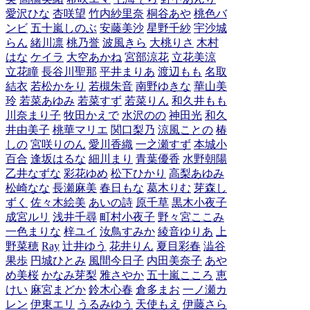
愛沢ひな
杏咲望
竹内紗里奈
桐谷あや
桃色バ
ンビ
五十嵐しのぶ
安藤美沙
星野千紗
宇沙城
らん
緒川凛
桃乃誉
波風きら
大桃りさ
木村
はな
ケイラ
大空あかね
宮部涼花
立花美涼
立花瞳
長谷川聖那
平井まりあ
渡辺もも
名取
結衣
若松かをり
若槻朱音
南野ゆきな
華山美
玲
若菜あゆみ
若菜すず
若菜りん
和久井もも
川奈まり子
牧田かえで
水沢のの
神田光
和久
井由美子
桃華マリエ
関口梨乃
涼風ことの
椿
しの
宮咲りのん
愛川香織
一之瀬すず
本城小
百合
逢坂はるな
細川まり
青葉優香
水野朝陽
乙井なずな
彩花ゆめ
松下ひかり
高梨あゆみ
松崎なな
長瀬麻美
春日もな
葛木りむ
芽森し
ずく
佐々木絵美
あいの詩
原千草
黒木小夜子
成宮ルリ
浅井千尋
町村小夜子
野々宮ここみ
一色まりな
梓ユイ
汝鳥すみか
綾音ゆりあ
上
野菜穂
Ray
辻井ゆう
花井りん
夏目彩春
澁谷
果歩
円城ひとみ
風間今日子
内田美奈子
あや
め美桜
かなみ芽梨
雅さやか
五十嵐こころ
恵
けい
麻宮まどか
鈴木心春
倉多まお
一ノ瀬カ
レン
伊東エリ
うるみゆう
天使もえ
伊藤さら