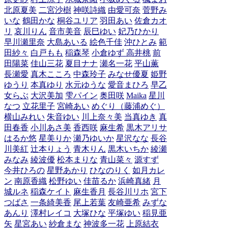
北原夏美
二宮沙樹
神咲詩織
由愛可奈
菅野み
いな
鶴田かな
桐谷ユリア
羽田あい
佐倉カオ
リ
哀川りん
音市美音
辰巳ゆい
妃乃ひかり
早川瀬里奈
大島あいる
絵色千佳
沖ひとみ
範
田紗々
白戸もも
稲森琴
小倉ゆず
高井桃
前
田陽菜
佳山三花
夏目ナナ
瀬名一花
平山薫
長瀬愛
真木こころ
中森玲子
みなせ優夏
姫野
ゆうり
本真ゆり
水元ゆうな
愛音まひろ
早乙
女らぶ
大沢美加
雫パイン
奥田咲
Maika
星川
なつ
立花里子
宮崎あい
めぐり（藤浦めぐ）
横山みれい
朱音ゆい
川上奈々美
当真ゆき
真
田春香
小川あさ美
香西咲
麻生希
黒木アリサ
はるか悠
星美りか
瀬乃ゆいか
星沢なな
長谷
川美紅
辻本りょう
青木りん
黒木いちか
綾瀬
みなみ
綾波優
松本まりな
青山菜々
源すず
今井ひろの
星野あかり
ひなのりく
如月カレ
ン
南原香織
松野ゆい
佳苗るか
浜崎真緒
月
城ルネ
稲森ケイト
麻生香月
長谷川リホ
宮下
つばさ
一条綺美香
尾上若葉
友崎亜希
みずな
あんり
澤村レイコ
大塚ひな
平塚ゆい
稲見亜
矢
星宮あい
紗倉まな
神波多一花
上原結衣