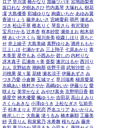
ロア
早川凛
椿かなり
加藤ツバキ
宮地由梨香
坂口れな
夕樹あさひ
竹内真琴
大塚れん
樹花
凜
大島優香
彩城ゆりな
絢森いちか
あゆみ翼
香波りょう
藤井あいさ
宮崎愛莉
萌芭
瀬名み
づき
松山千草
椎名りく
琴音さら
有沢実紗
宝月ひかる
辻本杏
有本紗世
瀬奈まお
柏木胡
桃
あいださくら
堀川奈美
稲森しほり
原ちと
せ
井上綾子
大島美緒
真野ゆりあ
酒井ももか
江上しほ
七瀬かすみ
三上翔子
七原あかり
青
木美里
星空もあ
小西みか
碧しの
内村りな
冴木真子
広瀬奈々美
亜梨
逢沢はるか
西川り
おん
京野結衣
潮絢那
佐野千尋
武智沙世
小
川桃果
菜々葉
花穂
瀬名涼子
伊藤あずさ
み
づき乃愛
小倉舞
玉城マイ
早川瑞希
槇原愛菜
水嶋あい
穂村さやか
高嶋ゆいか
伊藤りな
愛
咲えな
美堂かなえ
みやび真央
京野明日香
都
盛星空
神木優愛
楓ゆうか
吉田花
高山えみり
さくらあきな
小澤ゆうき
上松なぎさ
弘前亮
子
杉本まりえ
芹沢恋
芦名ユリア
あいかりん
峰岸ふじこ
大島薫
渚うるみ
橋本麻耶
工藤美
紗
天音りん
和泉紫乃
水希舞
桜ちなみ
藤井
有彩
夏川ゆか
望月るあ
小司あん
藤咲セイラ