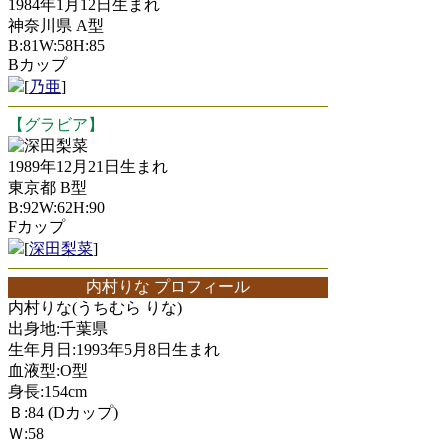
1984年1月12日生まれ
神奈川県 A型
B:81W:58H:85
Bカップ
[
乃亜
]
【グラビア】
深田梨菜
1989年12月21日生まれ
東京都 B型
B:92W:62H:90
Fカップ
[
深田梨菜
]
内村りな プロフィール
内村りな(うちむら りな)
出身地:千葉県
生年月日:1993年5月8日生まれ
血液型:O型
身長:154cm
Ｂ:84 (Dカップ)
Ｗ:58