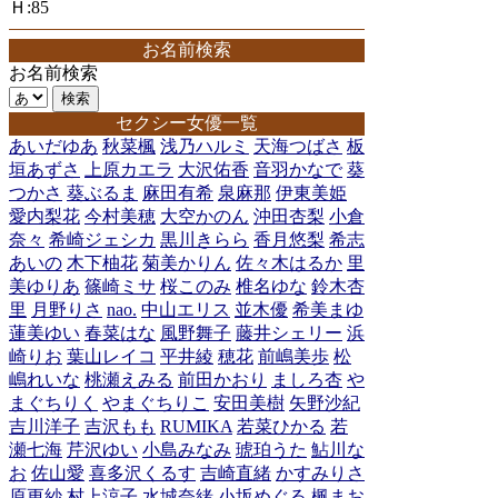
Ｈ:85
お名前検索
お名前検索
セクシー女優一覧
あいだゆあ
秋菜楓
浅乃ハルミ
天海つばさ
板
垣あずさ
上原カエラ
大沢佑香
音羽かなで
葵
つかさ
葵ぶるま
麻田有希
泉麻那
伊東美姫
愛内梨花
今村美穂
大空かのん
沖田杏梨
小倉
奈々
希崎ジェシカ
黒川きらら
香月悠梨
希志
あいの
木下柚花
菊美かりん
佐々木はるか
里
美ゆりあ
篠崎ミサ
桜このみ
椎名ゆな
鈴木杏
里
月野りさ
nao.
中山エリス
並木優
希美まゆ
蓮美ゆい
春菜はな
風野舞子
藤井シェリー
浜
崎りお
葉山レイコ
平井綾
穂花
前嶋美歩
松
嶋れいな
桃瀬えみる
前田かおり
ましろ杏
や
まぐちりく
やまぐちりこ
安田美樹
矢野沙紀
吉川洋子
吉沢もも
RUMIKA
若菜ひかる
若
瀬七海
芹沢ゆい
小島みなみ
琥珀うた
鮎川な
お
佐山愛
喜多沢くるす
吉崎直緒
かすみりさ
原更紗
村上涼子
水城奈緒
小坂めぐる
楓まお