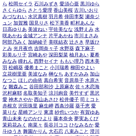
ら
松岡セイラ
石川みずき
愛須心亜
黒川ゆら
さくらゆら
さとう愛理
香山美桜
古川いおり
みづなれい
水沢真樹
羽月希
倖田李梨
瀬奈ジ
ュン
加賀雅
国見りさ
松下美香
町村あんな
日高ゆりあ
美波ねい
宇佐美なな
浅野えみ
水
咲あかね
金城アンナ
片平あかね
市川まさみ
阿部乃みく
加納綾子
美咲結衣
辻さき
早坂ひ
とみ
光月夜也
吉岡奈々子
水野葵
森下麻子
彩美ルリ子
宮崎あや
深田梨菜
柚月あい
夏希
みなみ
瞳れん
西野セイナ
ももい理乃
西木美
羽
松嶋葵
優希まこと
小川瑞希
柳田やよい
立花樹里亜
美波なみ
榊なち
あすかみみ
加山
なつこ
ほしの由依
真白希実
音原恭子
水原さ
な
雛森みこ
谷田部和沙
上原麻衣
佐々木恋海
沢村麻耶
名取美知子
涼川絢音
美竹すず
黒沢
愛
神木さやか
西山あさひ
松井優子
司ミコト
赤根京
沢田珠里
麻生岬
西条沙羅
葵千恵
愛
菜りな
星崎アンリ
東凛
紗也いつか
有賀ゆあ
青山未来
なのかひより
藤本奈央
夢実あくび
茉莉花みく
南菜々
長谷川ココ
ひなみるか
愛
斗ゆうき
舞園かりん
大石忍
八束みこと
澄川