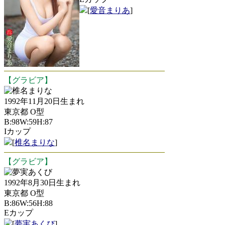
[
愛音まりあ
]
【グラビア】
椎名まりな
1992年11月20日生まれ
東京都 O型
B:98W:59H:87
Iカップ
[
椎名まりな
]
【グラビア】
夢実あくび
1992年8月30日生まれ
東京都 O型
B:86W:56H:88
Eカップ
[
夢実あくび
]