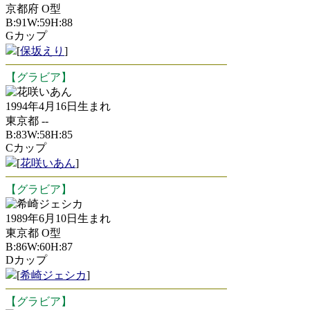
京都府 O型
B:91W:59H:88
Gカップ
[
保坂えり
]
【グラビア】
花咲いあん
1994年4月16日生まれ
東京都 --
B:83W:58H:85
Cカップ
[
花咲いあん
]
【グラビア】
希崎ジェシカ
1989年6月10日生まれ
東京都 O型
B:86W:60H:87
Dカップ
[
希崎ジェシカ
]
【グラビア】