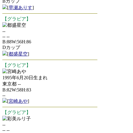
Bカップ
[
早瀬ありす
]
【グラビア】
都盛星空
--
-- --
B:88W:56H:86
Dカップ
[
都盛星空
]
【グラビア】
宮崎あや
1995年6月20日生まれ
東京都 --
B:82W:58H:83
--
[
宮崎あや
]
【グラビア】
彩美ルリ子
--
-- --