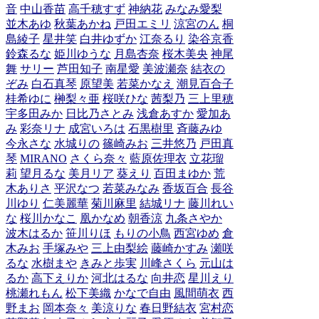
音
中山香苗
高千穂すず
神納花
みなみ愛梨
並木あゆ
秋葉あかね
戸田エミリ
涼宮のん
桐
島綾子
星井笑
白井ゆずか
江奈るり
染谷京香
鈴森るな
姫川ゆうな
月島杏奈
桜木美央
神尾
舞
サリー
芦田知子
南星愛
美波瀬奈
結衣の
ぞみ
白石真琴
原望美
若菜かなえ
潮見百合子
桂希ゆに
榊梨々亜
桜咲ひな
茜梨乃
三上里穂
宇多田みか
日比乃さとみ
浅倉あすか
愛加あ
み
彩奈リナ
成宮いろは
石黒樹里
斉藤みゆ
今永さな
水城りの
篠崎みお
三井悠乃
戸田真
琴
MIRANO
さくら奈々
藍原佐理衣
立花瑠
莉
望月るな
美月リア
葵えり
百田まゆか
荒
木ありさ
平沢なつ
若菜みなみ
香坂百合
長谷
川ゆり
仁美麗華
菊川麻里
結城リナ
藤川れい
な
桜川かなこ
凰かなめ
朝香涼
九条さやか
波木はるか
笹川りほ
もりの小鳥
西宮ゆめ
倉
木みお
手塚みや
三上由梨絵
藤崎かすみ
瀬咲
るな
水樹まや
きみと歩実
川峰さくら
元山は
るか
高下えりか
河北はるな
向井恋
星川えり
桃瀬れもん
松下美織
かなで自由
風間萌衣
西
野まお
岡本奈々
美涼りな
春日野結衣
宮村恋