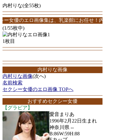
内村りな(全55枚)
のエロ画像集は、乳楽館にお任せ！内村りなエロ画像が55枚！このサイ
(1/55枚中)
1枚目
内村りな画像
内村りな画像
(次へ)
名前検索
セクシー女優のエロ画像 TOPへ
おすすめセクシー女優
【グラビア】
愛音まりあ
1996年2月22日生まれ
神奈川県 --
B:86W:59H:88
Eカップ