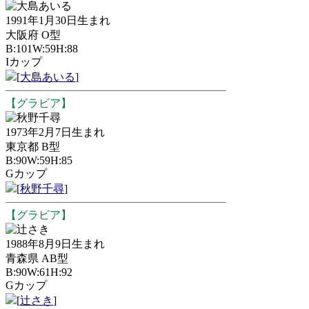
大島あいる
1991年1月30日生まれ
大阪府 O型
B:101W:59H:88
Iカップ
[
大島あいる
]
【グラビア】
秋野千尋
1973年2月7日生まれ
東京都 B型
B:90W:59H:85
Gカップ
[
秋野千尋
]
【グラビア】
辻さき
1988年8月9日生まれ
青森県 AB型
B:90W:61H:92
Gカップ
[
辻さき
]