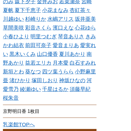
のみ
森下夕子
金井みお
若菜瀬奈
宮崎
夏帆
夏下千恵子
小花まなみ
杏紅茶々
川越ゆい
杉崎りか
水嶋アリス
坂井亜美
草間美咲
彩音さくら
濱口えな
心花ゆら
小春ひより
明里つむぎ
琴音ありさ
きみ
かわ結衣
前田可奈子
愛音まりあ
愛実れ
い
黒木いくみ
山口優香
夏川あかり
南
野あかり
益若エリカ
月本愛
白石すみれ
新垣とわ
葵なつ
四ツ葉うらら
小野麻里
亜
渚ひかり
塚田しおり
神坂ひなの
河
愛雪乃
綾瀬ゆい
千星はるか
須藤早紀
桜朱音
京野明日香 1枚目
乳楽館TOPへ