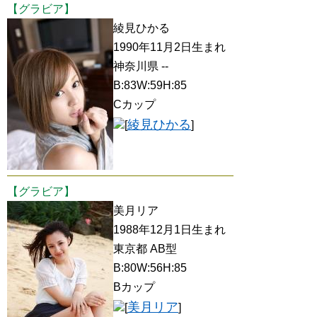
【グラビア】
綾見ひかる
1990年11月2日生まれ
神奈川県 --
B:83W:59H:85
Cカップ
綾見ひかる
[
]
【グラビア】
美月リア
1988年12月1日生まれ
東京都 AB型
B:80W:56H:85
Bカップ
美月リア
[
]