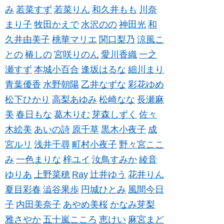
み
若菜すず
若菜りん
和久井もも
川奈
まり子
牧田かえで
水沢のの
神田光
和
久井由美子
桃華マリエ
関口梨乃
涼風こ
との
椿しの
宮咲りのん
愛川香織
一之
瀬すず
本城小百合
逢坂はるな
細川まり
青葉優香
水野朝陽
乙井なずな
彩花ゆめ
松下ひかり
高梨あゆみ
松崎なな
長瀬麻
美
春日もな
葛木りむ
芽森しずく
佐々
木絵美
あいの詩
原千草
黒木小夜子
成
宮ルリ
浅井千尋
町村小夜子
野々宮ここ
み
一色まりな
梓ユイ
汝鳥すみか
綾音
ゆりあ
上野菜穂
Ray
辻井ゆう
花井りん
夏目彩春
澁谷果歩
円城ひとみ
風間今日
子
内田美奈子
あやめ美桜
かなみ芽梨
雅さやか
五十嵐こころ
恵けい
麻宮まど