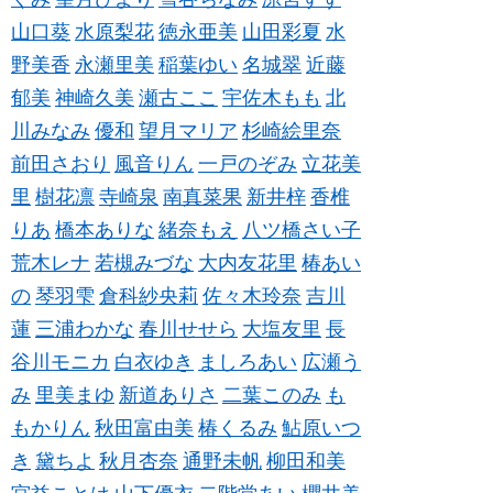
山口葵
水原梨花
徳永亜美
山田彩夏
水
野美香
永瀬里美
稲葉ゆい
名城翠
近藤
郁美
神崎久美
瀬古ここ
宇佐木もも
北
川みなみ
優和
望月マリア
杉崎絵里奈
前田さおり
風音りん
一戸のぞみ
立花美
里
樹花凛
寺崎泉
南真菜果
新井梓
香椎
りあ
橋本ありな
緒奈もえ
八ツ橋さい子
荒木レナ
若槻みづな
大内友花里
椿あい
の
琴羽雫
倉科紗央莉
佐々木玲奈
吉川
蓮
三浦わかな
春川せせら
大塩友里
長
谷川モニカ
白衣ゆき
ましろあい
広瀬う
み
里美まゆ
新道ありさ
二葉このみ
も
もかりん
秋田富由美
椿くるみ
鮎原いつ
き
黛ちよ
秋月杏奈
通野未帆
柳田和美