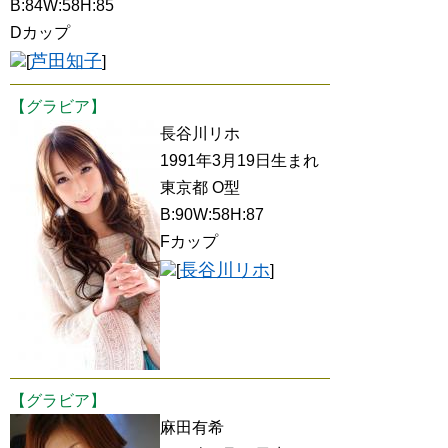
B:84W:58H:85
Dカップ
芦田知子
[
]
【グラビア】
長谷川リホ
1991年3月19日生まれ
東京都 O型
B:90W:58H:87
Fカップ
長谷川リホ
[
]
【グラビア】
麻田有希