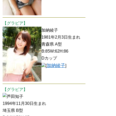
【グラビア】
加納綾子
1981年2月3日生まれ
青森県 A型
B:85W:62H:86
Dカップ
加納綾子
[
]
【グラビア】
芦田知子
1994年11月30日生まれ
埼玉県 B型