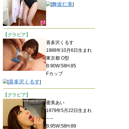
舞坂仁美
[
]
【グラビア】
喜多沢くるす
1988年10月6日生まれ
東京都 O型
B:90W:58H:85
Fカップ
喜多沢くるす
[
]
【グラビア】
蜜美あい
1979年5月22日生まれ
-- --
B:95W:58H:89