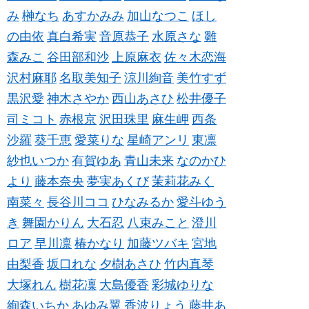
み
榊なち
あすかみみ
加山なつこ
ほし
の由依
真白希実
音原恭子
水原さな
雛
森みこ
谷田部和沙
上原麻衣
佐々木恋海
沢村麻耶
名取美知子
涼川絢音
美竹すず
黒沢愛
神木さやか
西山あさひ
松井優子
司ミコト
赤根京
沢田珠里
麻生岬
西条
沙羅
葵千恵
愛菜りな
星崎アンリ
東凛
紗也いつか
有賀ゆあ
青山未来
なのかひ
より
藤本奈央
夢実あくび
茉莉花みく
南菜々
長谷川ココ
ひなみるか
愛斗ゆう
き
舞園かりん
大石忍
八束みこと
澄川
ロア
早川凛
椿かなり
加藤ツバキ
宮地
由梨香
坂口れな
夕樹あさひ
竹内真琴
大塚れん
樹花凜
大島優香
彩城ゆりな
絢森いちか
あゆみ翼
香波りょう
藤井あ