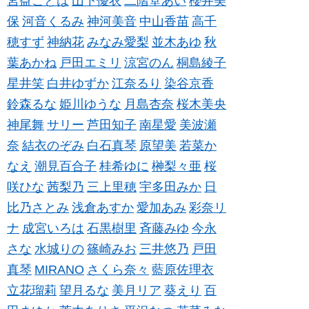
宮益ことは
山下優衣
二階堂あい
櫻井美
保
河音くるみ
神河美音
中山香苗
高千
穂すず
神納花
みなみ愛梨
並木あゆ
秋
葉あかね
戸田エミリ
涼宮のん
桐島綾子
星井笑
白井ゆずか
江奈るり
染谷京香
鈴森るな
姫川ゆうな
月島杏奈
桜木美央
神尾舞
サリー
芦田知子
南星愛
美波瀬
奈
結衣のぞみ
白石真琴
原望美
若菜か
なえ
潮見百合子
桂希ゆに
榊梨々亜
桜
咲ひな
茜梨乃
三上里穂
宇多田みか
日
比乃さとみ
浅倉あすか
愛加あみ
彩奈リ
ナ
成宮いろは
石黒樹里
斉藤みゆ
今永
さな
水城りの
篠崎みお
三井悠乃
戸田
真琴
MIRANO
さくら奈々
藍原佐理衣
立花瑠莉
望月るな
美月リア
葵えり
百