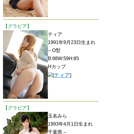
【グラビア】
ティア
1991年9月23日生まれ
-- O型
B:98W:59H:85
Hカップ
ティア
[
]
【グラビア】
玉名みら
1993年4月1日生まれ
千葉県 --