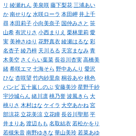
リ
綾瀬れん
美泉咲
藤下梨花
三浦あい
か
南せりな
水咲ローラ
本田岬
井上千
尋
本田莉子
小向美奈子
国仲みさと
笹
山希
有沢りさ
小西まりえ
栗林里莉
愛
実
美神さゆり
花野真衣
綾瀬はるな
彩
名杏子
綾乃梓
天川るる
天宮まなみ
青
木美空
さくらい葉菜
長谷川杏実
高橋美
緒
希咲エマ
七海そら
野中あんり
愛沢
ひな
杏咲望
竹内紗里奈
桐谷あや
桃色
バンビ
五十嵐しのぶ
安藤美沙
星野千紗
宇沙城らん
緒川凛
桃乃誉
波風きら
大
桃りさ
木村はな
ケイラ
大空あかね
宮
部涼花
立花美涼
立花瞳
長谷川聖那
平
井まりあ
渡辺もも
名取結衣
若松かをり
若槻朱音
南野ゆきな
華山美玲
若菜あゆ