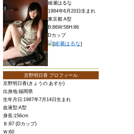
綾瀬はるな
1984年6月20日生まれ
東京都 A型
B:86W:58H:86
Dカップ
綾瀬はるな
[
]
京野明日香 プロフィール
京野明日香(きょうの あすか)
出身地:福岡県
生年月日:1987年7月14日生まれ
血液型:A型
身長:156cm
Ｂ:87 (Dカップ)
Ｗ:60