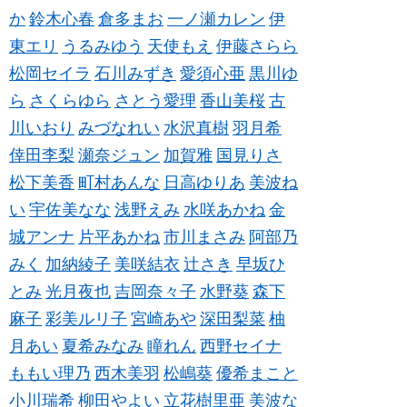
か
鈴木心春
倉多まお
一ノ瀬カレン
伊
東エリ
うるみゆう
天使もえ
伊藤さらら
松岡セイラ
石川みずき
愛須心亜
黒川ゆ
ら
さくらゆら
さとう愛理
香山美桜
古
川いおり
みづなれい
水沢真樹
羽月希
倖田李梨
瀬奈ジュン
加賀雅
国見りさ
松下美香
町村あんな
日高ゆりあ
美波ね
い
宇佐美なな
浅野えみ
水咲あかね
金
城アンナ
片平あかね
市川まさみ
阿部乃
みく
加納綾子
美咲結衣
辻さき
早坂ひ
とみ
光月夜也
吉岡奈々子
水野葵
森下
麻子
彩美ルリ子
宮崎あや
深田梨菜
柚
月あい
夏希みなみ
瞳れん
西野セイナ
ももい理乃
西木美羽
松嶋葵
優希まこと
小川瑞希
柳田やよい
立花樹里亜
美波な