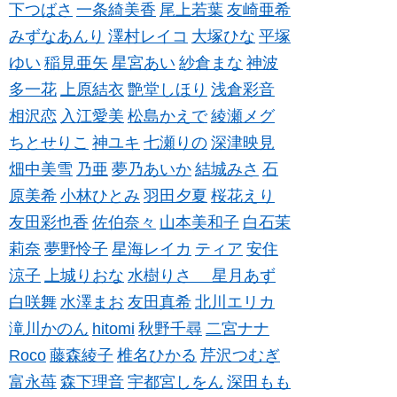
下つばさ
一条綺美香
尾上若葉
友崎亜希
みずなあんり
澤村レイコ
大塚ひな
平塚
ゆい
稲見亜矢
星宮あい
紗倉まな
神波
多一花
上原結衣
艶堂しほり
浅倉彩音
相沢恋
入江愛美
松島かえで
綾瀬メグ
ちとせりこ
神ユキ
七瀬りの
深津映見
畑中美雪
乃亜
夢乃あいか
結城みさ
石
原美希
小林ひとみ
羽田夕夏
桜花えり
友田彩也香
佐伯奈々
山本美和子
白石茉
莉奈
夢野怜子
星海レイカ
ティア
安住
涼子
上城りおな
水樹りさ
星月あず
白咲舞
水澤まお
友田真希
北川エリカ
滝川かのん
hitomi
秋野千尋
二宮ナナ
Roco
藤森綾子
椎名ひかる
芹沢つむぎ
富永苺
森下理音
宇都宮しをん
深田もも