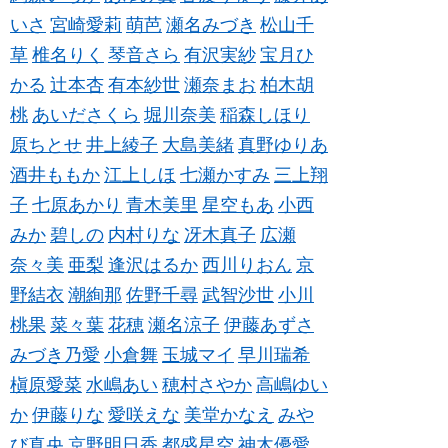
いさ
宮崎愛莉
萌芭
瀬名みづき
松山千
草
椎名りく
琴音さら
有沢実紗
宝月ひ
かる
辻本杏
有本紗世
瀬奈まお
柏木胡
桃
あいださくら
堀川奈美
稲森しほり
原ちとせ
井上綾子
大島美緒
真野ゆりあ
酒井ももか
江上しほ
七瀬かすみ
三上翔
子
七原あかり
青木美里
星空もあ
小西
みか
碧しの
内村りな
冴木真子
広瀬
奈々美
亜梨
逢沢はるか
西川りおん
京
野結衣
潮絢那
佐野千尋
武智沙世
小川
桃果
菜々葉
花穂
瀬名涼子
伊藤あずさ
みづき乃愛
小倉舞
玉城マイ
早川瑞希
槇原愛菜
水嶋あい
穂村さやか
高嶋ゆい
か
伊藤りな
愛咲えな
美堂かなえ
みや
び真央
京野明日香
都盛星空
神木優愛