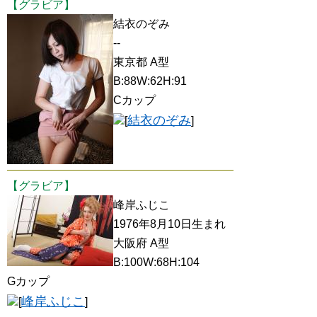
【グラビア】
結衣のぞみ
--
東京都 A型
B:88W:62H:91
Cカップ
結衣のぞみ
[
]
【グラビア】
峰岸ふじこ
1976年8月10日生まれ
大阪府 A型
B:100W:68H:104
Gカップ
峰岸ふじこ
[
]