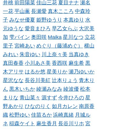
井桃
前田陽菜
佳山三花
夏目ナナ
瀬名
一花
平山薫
長瀬愛
真木こころ
中森玲
子
みなせ優夏
姫野ゆうり
本真ゆり
水
元ゆうな
愛音まひろ
早乙女らぶ
大沢美
加
雫パイン
奥田咲
Maika
星川なつ
立花
里子
宮崎あい
めぐり（藤浦めぐ）
横山
みれい
朱音ゆい
川上奈々美
当真ゆき
真田春香
小川あさ美
香西咲
麻生希
黒
木アリサ
はるか悠
星美りか
瀬乃ゆいか
星沢なな
長谷川美紅
辻本りょう
青木り
ん
黒木いちか
綾瀬みなみ
綾波優
松本
まりな
青山菜々
源すず
今井ひろの
星
野あかり
ひなのりく
如月カレン
南原香
織
松野ゆい
佳苗るか
浜崎真緒
月城ル
ネ
稲森ケイト
麻生香月
長谷川リホ
宮