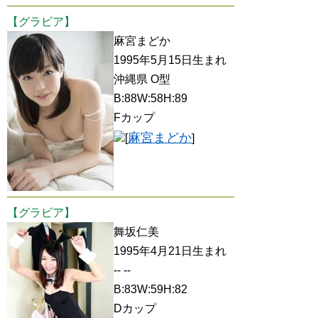
【グラビア】
麻宮まどか
1995年5月15日生まれ
沖縄県 O型
B:88W:58H:89
Fカップ
麻宮まどか
[
]
【グラビア】
舞坂仁美
1995年4月21日生まれ
-- --
B:83W:59H:82
Dカップ