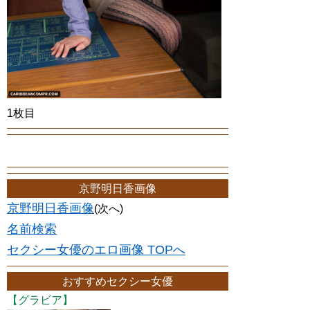
1枚目
京野明日香画像
京野明日香画像
(次へ)
名前検索
セクシー女優のエロ画像 TOPへ
おすすめセクシー女優
【グラビア】