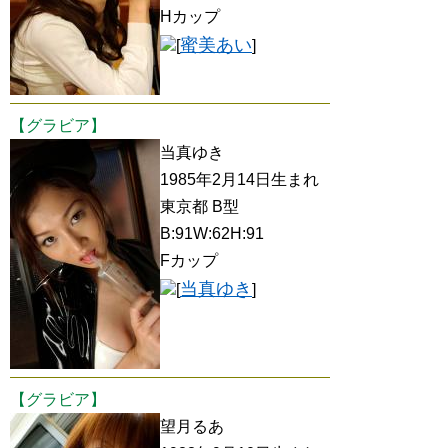
Hカップ
蜜美あい
[
]
【グラビア】
当真ゆき
1985年2月14日生まれ
東京都 B型
B:91W:62H:91
Fカップ
当真ゆき
[
]
【グラビア】
望月るあ