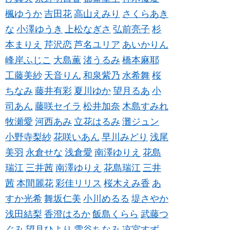
楓ゆうか
吉田花
高山えみり
さくらあき
な
小澤ゆうき
上松なぎさ
弘前亮子
杉
本まりえ
芹沢恋
芦名ユリア
あいかりん
峰岸ふじこ
大島薫
渚うるみ
橋本麻耶
工藤美紗
天音りん
和泉紫乃
水希舞
桜
ちなみ
藤井有彩
夏川ゆか
望月るあ
小
司あん
藤咲セイラ
松井加奈
木島すみれ
牧瀬愛
河西あみ
立花はるみ
灘ジュン
小野寺梨紗
花咲いあん
早川みどり
浅尾
美羽
永倉せな
浅倉愛
南澤ゆりえ
花島
瑞江
三井茜
南澤ゆりえ
花島瑞江
三井
茜
本間麗花
彩佳リリス
桜木えみ香
あ
すか光希
舞坂仁美
小川めるる
堤さやか
浅田結梨
香澄はるか
飯島くらら
武藤つ
ぐみ
望月ひより
雪谷ちなみ
凉宮すず