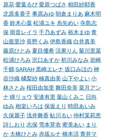
原花
愛葉るび
愛原つばさ
相田紗耶香
北原多香子
事原みゆ
朝倉まりあ
麻木明
香
鈴木心葉
松浦ユキ
糸矢めい
寺島志
保
雨音レイラ
千乃あずみ
裕木まゆ
青
山亜里沙
長野くみ
伊島香織
白井真美
藤原ひとみ
夏目優希
涼果りん
菊川里菜
松浦ひろみ
沢口あすか
初川みなみ
岩崎
千鶴
SARAH
黒崎エレナ
坂口みほの
神
谷沙織
橘梨紗
楠真由美
山下やよい
小
林さとみ
桜田由加里
舞田奈美
菜月アン
ナ
瞳リョウ
安達有里
葉山くみこ
日向
ゆみ
相楽いろは
保坂えり
時田あいみ
久保麗子
浅井舞香
鮎川るい
仲村茉莉恵
詩しおり
志保
雪本芽衣
蜜美あい
まり
か
大橋ひとみ
赤坂ルナ
橋本涼
青井マ