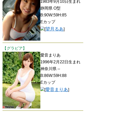
1983年9月10日生まれ
静岡県 O型
B:90W:59H:85
Eカップ
望月るあ
[
]
【グラビア】
愛音まりあ
1996年2月22日生まれ
神奈川県 --
B:86W:59H:88
Eカップ
愛音まりあ
[
]