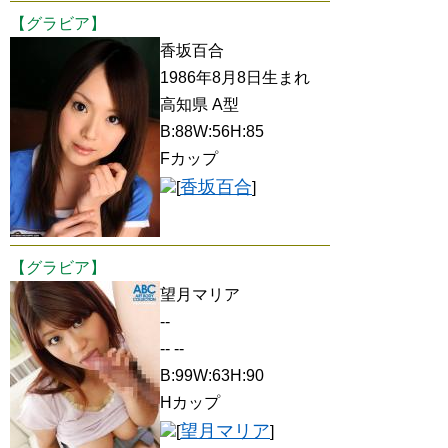
【グラビア】
香坂百合
1986年8月8日生まれ
高知県 A型
B:88W:56H:85
Fカップ
香坂百合
[
]
【グラビア】
望月マリア
--
-- --
B:99W:63H:90
Hカップ
望月マリア
[
]