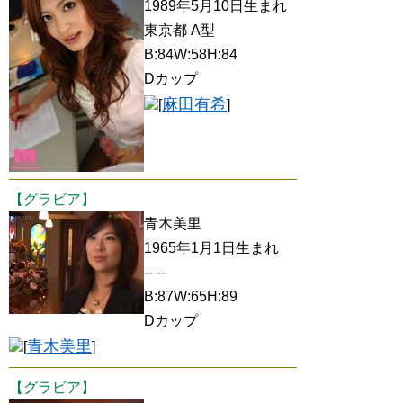
1989年5月10日生まれ
東京都 A型
B:84W:58H:84
Dカップ
麻田有希
[
]
【グラビア】
青木美里
1965年1月1日生まれ
-- --
B:87W:65H:89
Dカップ
青木美里
[
]
【グラビア】