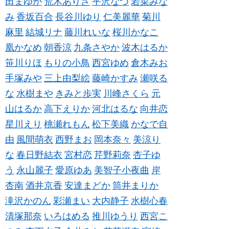
田まゆか
荒木ありさ
平沢なつ
若菜みな
み
香坂百合
長谷川ゆり
仁美麗華
菊川
麻里
結城リナ
藤川れいな
桜川かなこ
凰かなめ
朝香涼
九条さやか
波木はるか
笹川りほ
もりの小鳥
西宮ゆめ
倉木みお
手塚みや
三上由梨絵
藤崎かすみ
瀬咲る
な
水樹まや
きみと歩実
川峰さくら
元
山はるか
高下えりか
河北はるな
向井恋
星川えり
桃瀬れもん
松下美織
かなで自
由
風間萌衣
西野まお
岡本奈々
美涼り
な
春日野結衣
宮村恋
芹野莉奈
杏子ゆ
う
永山麗子
愛原ゆあ
美智子小夜曲
岸
杏南
酒井京香
安達まどか
筒井まりか
滝沢かのん
彩瀬まい
大内静子
水樹心春
清塚那奈
いろはめる
推川ゆうり
西宮こ