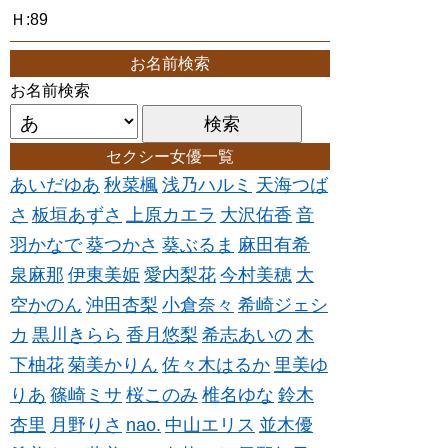
Ｈ:89
お名前検索
お名前検索
セクシー女優一覧
あいだゆあ
秋菜楓
浅乃ハルミ
天海つば
さ
板垣あずさ
上原カエラ
大沢佑香
音
羽かなで
葵つかさ
葵ぶるま
麻田有希
泉麻那
伊東美姫
愛内梨花
今村美穂
大
空かのん
沖田杏梨
小倉奈々
希崎ジェシ
カ
黒川きらら
香月悠梨
希志あいの
木
下柚花
菊美かりん
佐々木はるか
里美ゆ
りあ
篠崎ミサ
桜このみ
椎名ゆな
鈴木
杏里
月野りさ
nao.
中山エリス
並木優