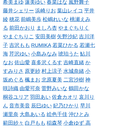
希美まゆ
蓮美ゆい
春菜はな
風野舞子
藤井シェリー
浜崎りお
葉山レイコ
平井
綾
穂花
前嶋美歩
松嶋れいな
桃瀬えみ
る
前田かおり
ましろ杏
やまぐちりく
やまぐちりこ
安田美樹
矢野沙紀
吉川洋
子
吉沢もも
RUMIKA
若菜ひかる
若瀬七
海
芹沢ゆい
小島みなみ
琥珀うた
鮎川
なお
佐山愛
喜多沢くるす
吉崎直緒
か
すみりさ
原更紗
村上涼子
水城奈緒
小
坂めぐる
楓まお
北原夏美
二宮沙樹
神
咲詩織
由愛可奈
菅野みいな
鶴田かな
桐谷ユリア
羽田あい
佐倉カオリ
哀川り
ん
音市美音
辰巳ゆい
妃乃ひかり
早川
瀬里奈
大島あいる
絵色千佳
沖ひとみ
範田紗々
白戸もも
稲森琴
小倉ゆず
高