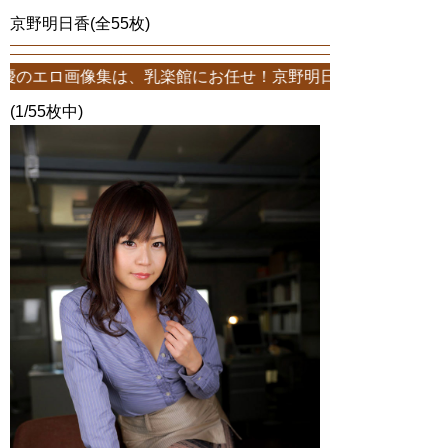
京野明日香(全55枚)
、乳楽館にお任せ！京野明日香エロ画像が55枚！このサイトは、京野明
(1/55枚中)