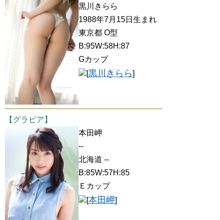
黒川きらら
1988年7月15日生まれ
東京都 O型
B:95W:58H:87
Gカップ
黒川きらら
[
]
【グラビア】
本田岬
--
北海道 --
B:85W:57H:85
Ｅカップ
本田岬
[
]