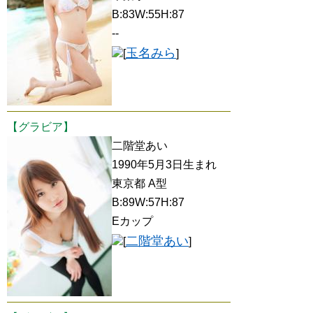
B:83W:55H:87
--
玉名みら
[
]
【グラビア】
二階堂あい
1990年5月3日生まれ
東京都 A型
B:89W:57H:87
Eカップ
二階堂あい
[
]