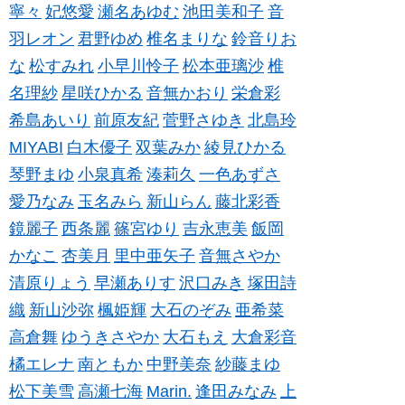
寧々
妃悠愛
瀬名あゆむ
池田美和子
音
羽レオン
君野ゆめ
椎名まりな
鈴音りお
な
松すみれ
小早川怜子
松本亜璃沙
椎
名理紗
星咲ひかる
音無かおり
栄倉彩
希島あいり
前原友紀
菅野さゆき
北島玲
MIYABI
白木優子
双葉みか
綾見ひかる
琴野まゆ
小泉真希
湊莉久
一色あずさ
愛乃なみ
玉名みら
新山らん
藤北彩香
鏡麗子
西条麗
篠宮ゆり
吉永恵美
飯岡
かなこ
杏美月
里中亜矢子
音無さやか
清原りょう
早瀬ありす
沢口みき
塚田詩
織
新山沙弥
楓姫輝
大石のぞみ
亜希菜
高倉舞
ゆうきさやか
大石もえ
大倉彩音
橘エレナ
南ともか
中野美奈
紗藤まゆ
松下美雪
高瀬七海
Marin.
逢田みなみ
上