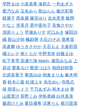
琴野まゆ
小泉真希
湊莉久
一色あずさ
愛乃なみ
玉名みら
新山らん
藤北彩香
鏡麗子
西条麗
篠宮ゆり
吉永恵美
飯岡
かなこ
杏美月
里中亜矢子
音無さやか
清原りょう
早瀬ありす
沢口みき
塚田詩
織
新山沙弥
楓姫輝
大石のぞみ
亜希菜
高倉舞
ゆうきさやか
大石もえ
大倉彩音
橘エレナ
南ともか
中野美奈
紗藤まゆ
松下美雪
高瀬七海
Marin.
逢田みなみ
上
原花
愛葉るび
愛原つばさ
相田紗耶香
北原多香子
事原みゆ
朝倉まりあ
麻木明
香
鈴木心葉
松浦ユキ
糸矢めい
寺島志
保
雨音レイラ
千乃あずみ
裕木まゆ
青
山亜里沙
長野くみ
伊島香織
白井真美
藤原ひとみ
夏目優希
涼果りん
菊川里菜