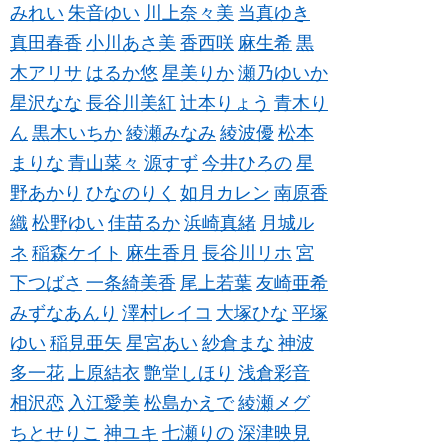
みれい
朱音ゆい
川上奈々美
当真ゆき
真田春香
小川あさ美
香西咲
麻生希
黒
木アリサ
はるか悠
星美りか
瀬乃ゆいか
星沢なな
長谷川美紅
辻本りょう
青木り
ん
黒木いちか
綾瀬みなみ
綾波優
松本
まりな
青山菜々
源すず
今井ひろの
星
野あかり
ひなのりく
如月カレン
南原香
織
松野ゆい
佳苗るか
浜崎真緒
月城ル
ネ
稲森ケイト
麻生香月
長谷川リホ
宮
下つばさ
一条綺美香
尾上若葉
友崎亜希
みずなあんり
澤村レイコ
大塚ひな
平塚
ゆい
稲見亜矢
星宮あい
紗倉まな
神波
多一花
上原結衣
艶堂しほり
浅倉彩音
相沢恋
入江愛美
松島かえで
綾瀬メグ
ちとせりこ
神ユキ
七瀬りの
深津映見