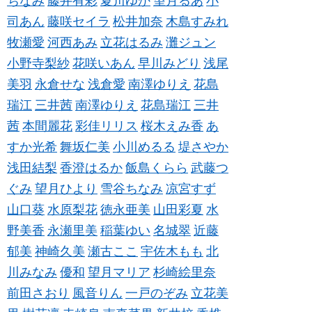
ちなみ
藤井有彩
夏川ゆか
望月るあ
小
司あん
藤咲セイラ
松井加奈
木島すみれ
牧瀬愛
河西あみ
立花はるみ
灘ジュン
小野寺梨紗
花咲いあん
早川みどり
浅尾
美羽
永倉せな
浅倉愛
南澤ゆりえ
花島
瑞江
三井茜
南澤ゆりえ
花島瑞江
三井
茜
本間麗花
彩佳リリス
桜木えみ香
あ
すか光希
舞坂仁美
小川めるる
堤さやか
浅田結梨
香澄はるか
飯島くらら
武藤つ
ぐみ
望月ひより
雪谷ちなみ
凉宮すず
山口葵
水原梨花
徳永亜美
山田彩夏
水
野美香
永瀬里美
稲葉ゆい
名城翠
近藤
郁美
神崎久美
瀬古ここ
宇佐木もも
北
川みなみ
優和
望月マリア
杉崎絵里奈
前田さおり
風音りん
一戸のぞみ
立花美