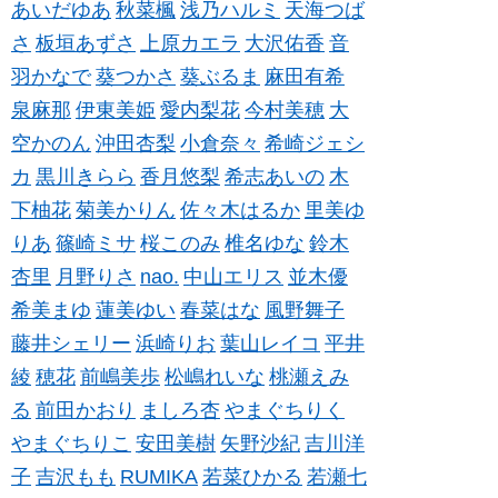
あいだゆあ
秋菜楓
浅乃ハルミ
天海つば
さ
板垣あずさ
上原カエラ
大沢佑香
音
羽かなで
葵つかさ
葵ぶるま
麻田有希
泉麻那
伊東美姫
愛内梨花
今村美穂
大
空かのん
沖田杏梨
小倉奈々
希崎ジェシ
カ
黒川きらら
香月悠梨
希志あいの
木
下柚花
菊美かりん
佐々木はるか
里美ゆ
りあ
篠崎ミサ
桜このみ
椎名ゆな
鈴木
杏里
月野りさ
nao.
中山エリス
並木優
希美まゆ
蓮美ゆい
春菜はな
風野舞子
藤井シェリー
浜崎りお
葉山レイコ
平井
綾
穂花
前嶋美歩
松嶋れいな
桃瀬えみ
る
前田かおり
ましろ杏
やまぐちりく
やまぐちりこ
安田美樹
矢野沙紀
吉川洋
子
吉沢もも
RUMIKA
若菜ひかる
若瀬七