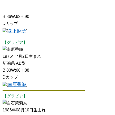
--
-- --
B:86W:62H:90
Dカップ
森下麻子
[
]
【グラビア】
南原香織
1975年7月2日生まれ
新潟県 AB型
B:83W:68H:88
Dカップ
南原香織
[
]
【グラビア】
白石茉莉奈
1986年08月10日生まれ