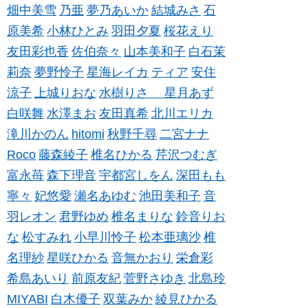
畑中美雪
乃亜
夢乃あいか
結城みさ
石
原美希
小林ひとみ
羽田夕夏
桜花えり
友田彩也香
佐伯奈々
山本美和子
白石茉
莉奈
夢野怜子
星海レイカ
ティア
安住
涼子
上城りおな
水樹りさ
星月あず
白咲舞
水澤まお
友田真希
北川エリカ
滝川かのん
hitomi
秋野千尋
二宮ナナ
Roco
藤森綾子
椎名ひかる
芹沢つむぎ
富永苺
森下理音
宇都宮しをん
深田もも
寧々
妃悠愛
瀬名あゆむ
池田美和子
音
羽レオン
君野ゆめ
椎名まりな
鈴音りお
な
松すみれ
小早川怜子
松本亜璃沙
椎
名理紗
星咲ひかる
音無かおり
栄倉彩
希島あいり
前原友紀
菅野さゆき
北島玲
MIYABI
白木優子
双葉みか
綾見ひかる