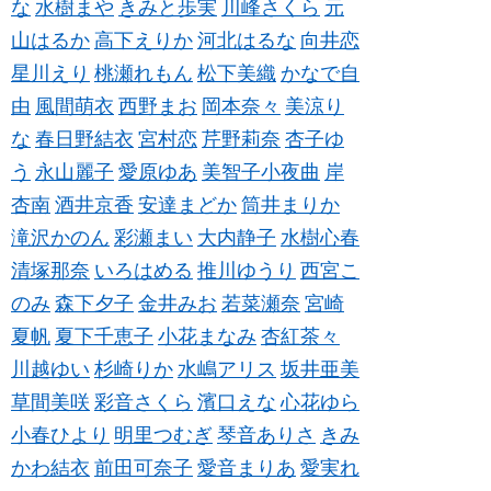
な
水樹まや
きみと歩実
川峰さくら
元
山はるか
高下えりか
河北はるな
向井恋
星川えり
桃瀬れもん
松下美織
かなで自
由
風間萌衣
西野まお
岡本奈々
美涼り
な
春日野結衣
宮村恋
芹野莉奈
杏子ゆ
う
永山麗子
愛原ゆあ
美智子小夜曲
岸
杏南
酒井京香
安達まどか
筒井まりか
滝沢かのん
彩瀬まい
大内静子
水樹心春
清塚那奈
いろはめる
推川ゆうり
西宮こ
のみ
森下夕子
金井みお
若菜瀬奈
宮崎
夏帆
夏下千恵子
小花まなみ
杏紅茶々
川越ゆい
杉崎りか
水嶋アリス
坂井亜美
草間美咲
彩音さくら
濱口えな
心花ゆら
小春ひより
明里つむぎ
琴音ありさ
きみ
かわ結衣
前田可奈子
愛音まりあ
愛実れ