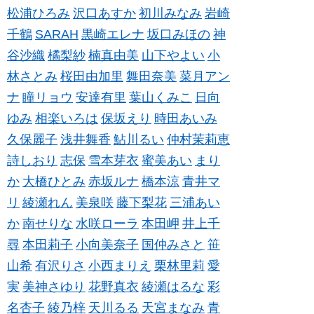
松浦ひろみ
沢口あすか
初川みなみ
岩崎
千鶴
SARAH
黒崎エレナ
坂口みほの
神
谷沙織
橘梨紗
楠真由美
山下やよい
小
林さとみ
桜田由加里
舞田奈美
菜月アン
ナ
瞳リョウ
安達有里
葉山くみこ
日向
ゆみ
相楽いろは
保坂えり
時田あいみ
久保麗子
浅井舞香
鮎川るい
仲村茉莉恵
詩しおり
志保
雪本芽衣
蜜美あい
まり
か
大橋ひとみ
赤坂ルナ
橋本涼
青井マ
リ
綾瀬れん
美泉咲
藤下梨花
三浦あい
か
南せりな
水咲ローラ
本田岬
井上千
尋
本田莉子
小向美奈子
国仲みさと
笹
山希
有沢りさ
小西まりえ
栗林里莉
愛
実
美神さゆり
花野真衣
綾瀬はるな
彩
名杏子
綾乃梓
天川るる
天宮まなみ
青