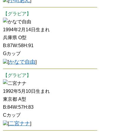
小司あん
[
]
【グラビア】
かなで自由
1994年2月14日生まれ
兵庫県 O型
B:87W:58H:91
Gカップ
かなで自由
[
]
【グラビア】
二宮ナナ
1992年5月10日生まれ
東京都 A型
B:84W:57H:83
Cカップ
二宮ナナ
[
]