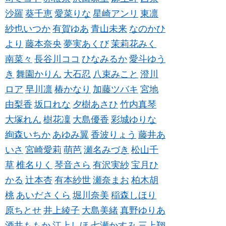
沙羅
葵千恵
愛菜りな
星崎アンリ
東凛
紗也いつか
有賀ゆあ
青山未来
なのかひ
より
藤本奈央
夢実あくび
茉莉花みく
南菜々
長谷川ココ
ひなみるか
愛斗ゆう
き
舞園かりん
大石忍
八束みこと
澄川
ロア
早川凛
椿かなり
加藤ツバキ
宮地
由梨香
坂口れな
夕樹あさひ
竹内真琴
大塚れん
樹花凜
大島優香
彩城ゆりな
絢森いちか
あゆみ翼
香波りょう
藤井あ
いさ
宮崎愛莉
萌芭
瀬名みづき
松山千
草
椎名りく
琴音さら
有沢実紗
宝月ひ
かる
辻本杏
有本紗世
瀬奈まお
柏木胡
桃
あいださくら
堀川奈美
稲森しほり
原ちとせ
井上綾子
大島美緒
真野ゆりあ
酒井ももか
江上しほ
七瀬かすみ
三上翔