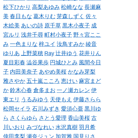
松下ひかり
高梨あゆみ
松崎なな
長瀬麻
美
春日もな
葛木りむ
芽森しずく
佐々
木絵美
あいの詩
原千草
黒木小夜子
成
宮ルリ
浅井千尋
町村小夜子
野々宮ここ
み
一色まりな
梓ユイ
汝鳥すみか
綾音
ゆりあ
上野菜穂
Ray
辻井ゆう
花井りん
夏目彩春
澁谷果歩
円城ひとみ
風間今日
子
内田美奈子
あやめ美桜
かなみ芽梨
雅さやか
五十嵐こころ
恵けい
麻宮まど
か
鈴木心春
倉多まお
一ノ瀬カレン
伊
東エリ
うるみゆう
天使もえ
伊藤さらら
松岡セイラ
石川みずき
愛須心亜
黒川ゆ
ら
さくらゆら
さとう愛理
香山美桜
古
川いおり
みづなれい
水沢真樹
羽月希
倖田李梨
瀬奈ジュン
加賀雅
国見りさ