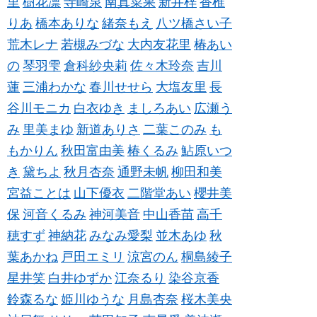
里
樹花凛
寺崎泉
南真菜果
新井梓
香椎
りあ
橋本ありな
緒奈もえ
八ツ橋さい子
荒木レナ
若槻みづな
大内友花里
椿あい
の
琴羽雫
倉科紗央莉
佐々木玲奈
吉川
蓮
三浦わかな
春川せせら
大塩友里
長
谷川モニカ
白衣ゆき
ましろあい
広瀬う
み
里美まゆ
新道ありさ
二葉このみ
も
もかりん
秋田富由美
椿くるみ
鮎原いつ
き
黛ちよ
秋月杏奈
通野未帆
柳田和美
宮益ことは
山下優衣
二階堂あい
櫻井美
保
河音くるみ
神河美音
中山香苗
高千
穂すず
神納花
みなみ愛梨
並木あゆ
秋
葉あかね
戸田エミリ
涼宮のん
桐島綾子
星井笑
白井ゆずか
江奈るり
染谷京香
鈴森るな
姫川ゆうな
月島杏奈
桜木美央