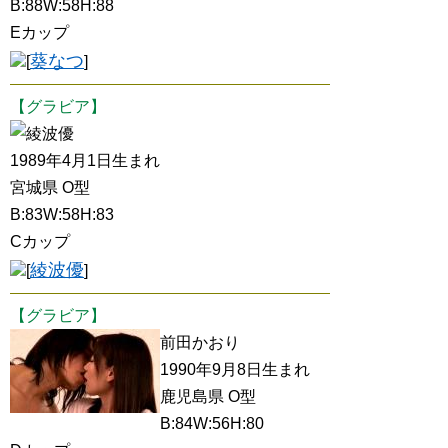
B:88W:58H:88
Eカップ
葵なつ
[
]
【グラビア】
綾波優
1989年4月1日生まれ
宮城県 O型
B:83W:58H:83
Cカップ
綾波優
[
]
【グラビア】
前田かおり
1990年9月8日生まれ
鹿児島県 O型
B:84W:56H:80