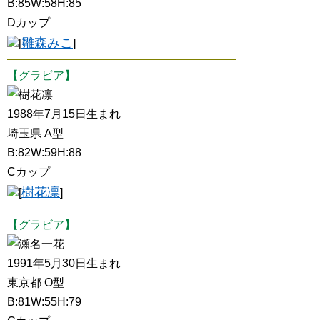
B:85W:58H:85
Dカップ
雛森みこ
[
]
【グラビア】
樹花凛
1988年7月15日生まれ
埼玉県 A型
B:82W:59H:88
Cカップ
樹花凛
[
]
【グラビア】
瀬名一花
1991年5月30日生まれ
東京都 O型
B:81W:55H:79