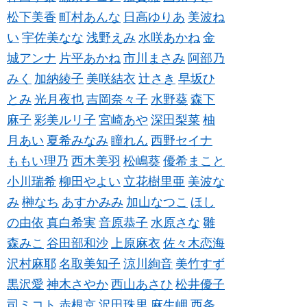
松下美香
町村あんな
日高ゆりあ
美波ね
い
宇佐美なな
浅野えみ
水咲あかね
金
城アンナ
片平あかね
市川まさみ
阿部乃
みく
加納綾子
美咲結衣
辻さき
早坂ひ
とみ
光月夜也
吉岡奈々子
水野葵
森下
麻子
彩美ルリ子
宮崎あや
深田梨菜
柚
月あい
夏希みなみ
瞳れん
西野セイナ
ももい理乃
西木美羽
松嶋葵
優希まこと
小川瑞希
柳田やよい
立花樹里亜
美波な
み
榊なち
あすかみみ
加山なつこ
ほし
の由依
真白希実
音原恭子
水原さな
雛
森みこ
谷田部和沙
上原麻衣
佐々木恋海
沢村麻耶
名取美知子
涼川絢音
美竹すず
黒沢愛
神木さやか
西山あさひ
松井優子
司ミコト
赤根京
沢田珠里
麻生岬
西条