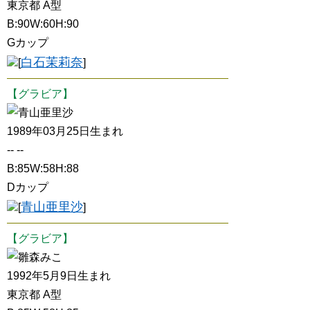
東京都 A型
B:90W:60H:90
Gカップ
白石茉莉奈
[
]
【グラビア】
青山亜里沙
1989年03月25日生まれ
-- --
B:85W:58H:88
Dカップ
青山亜里沙
[
]
【グラビア】
雛森みこ
1992年5月9日生まれ
東京都 A型