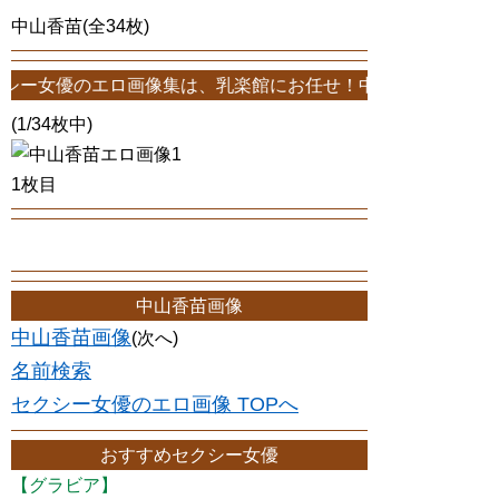
中山香苗(全34枚)
エロ画像集は、乳楽館にお任せ！中山香苗エロ画像が34枚！このサイト
(1/34枚中)
1枚目
中山香苗画像
中山香苗画像
(次へ)
名前検索
セクシー女優のエロ画像 TOPへ
おすすめセクシー女優
【グラビア】