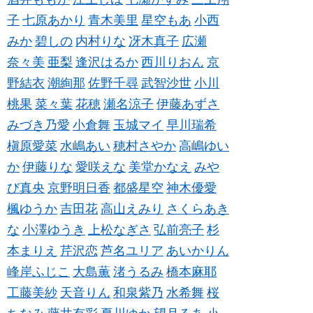
子
七原あかり
青木美里
星空もあ
小西
みか
碧しの
内村りな
冴木真子
広瀬
奈々美
亜梨
逢沢はるか
西川りおん
京
野結衣
潮絢那
佐野千尋
武智沙世
小川
桃果
菜々葉
花穂
瀬名涼子
伊藤あずさ
みづき乃愛
小倉舞
玉城マイ
早川瑞希
槇原愛菜
水嶋あい
穂村さやか
高嶋ゆい
か
伊藤りな
愛咲えな
美堂かなえ
みや
び真央
京野明日香
都盛星空
神木優愛
楓ゆうか
吉田花
高山えみり
さくらあき
な
小澤ゆうき
上松なぎさ
弘前亮子
杉
本まりえ
芹沢恋
芦名ユリア
あいかりん
峰岸ふじこ
大島薫
渚うるみ
橋本麻耶
工藤美紗
天音りん
和泉紫乃
水希舞
桜