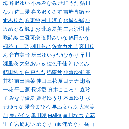
海
芹沢ゆい
小島みなみ
琥珀うた
鮎川
なお
佐山愛
喜多沢くるす
吉崎直緒
か
すみりさ
原更紗
村上涼子
水城奈緒
小
坂めぐる
楓まお
北原夏美
二宮沙樹
神
咲詩織
由愛可奈
菅野みいな
鶴田かな
桐谷ユリア
羽田あい
佐倉カオリ
哀川り
ん
音市美音
辰巳ゆい
妃乃ひかり
早川
瀬里奈
大島あいる
絵色千佳
沖ひとみ
範田紗々
白戸もも
稲森琴
小倉ゆず
高
井桃
前田陽菜
佳山三花
夏目ナナ
瀬名
一花
平山薫
長瀬愛
真木こころ
中森玲
子
みなせ優夏
姫野ゆうり
本真ゆり
水
元ゆうな
愛音まひろ
早乙女らぶ
大沢美
加
雫パイン
奥田咲
Maika
星川なつ
立花
里子
宮崎あい
めぐり（藤浦めぐ）
横山