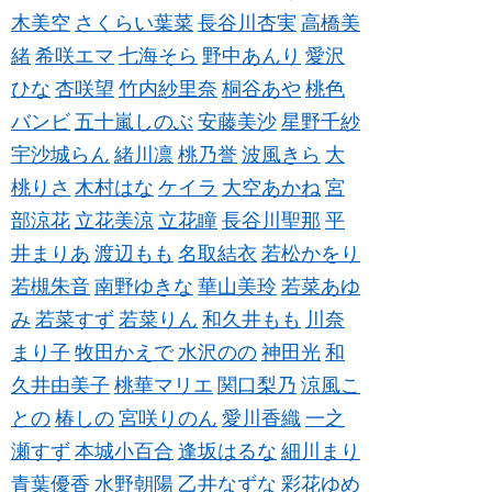
木美空
さくらい葉菜
長谷川杏実
高橋美
緒
希咲エマ
七海そら
野中あんり
愛沢
ひな
杏咲望
竹内紗里奈
桐谷あや
桃色
バンビ
五十嵐しのぶ
安藤美沙
星野千紗
宇沙城らん
緒川凛
桃乃誉
波風きら
大
桃りさ
木村はな
ケイラ
大空あかね
宮
部涼花
立花美涼
立花瞳
長谷川聖那
平
井まりあ
渡辺もも
名取結衣
若松かをり
若槻朱音
南野ゆきな
華山美玲
若菜あゆ
み
若菜すず
若菜りん
和久井もも
川奈
まり子
牧田かえで
水沢のの
神田光
和
久井由美子
桃華マリエ
関口梨乃
涼風こ
との
椿しの
宮咲りのん
愛川香織
一之
瀬すず
本城小百合
逢坂はるな
細川まり
青葉優香
水野朝陽
乙井なずな
彩花ゆめ