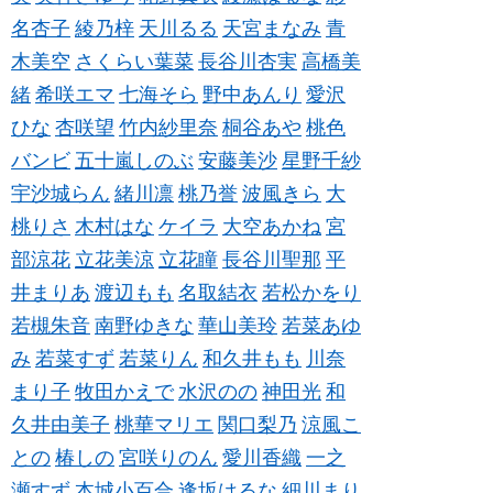
名杏子
綾乃梓
天川るる
天宮まなみ
青
木美空
さくらい葉菜
長谷川杏実
高橋美
緒
希咲エマ
七海そら
野中あんり
愛沢
ひな
杏咲望
竹内紗里奈
桐谷あや
桃色
バンビ
五十嵐しのぶ
安藤美沙
星野千紗
宇沙城らん
緒川凛
桃乃誉
波風きら
大
桃りさ
木村はな
ケイラ
大空あかね
宮
部涼花
立花美涼
立花瞳
長谷川聖那
平
井まりあ
渡辺もも
名取結衣
若松かをり
若槻朱音
南野ゆきな
華山美玲
若菜あゆ
み
若菜すず
若菜りん
和久井もも
川奈
まり子
牧田かえで
水沢のの
神田光
和
久井由美子
桃華マリエ
関口梨乃
涼風こ
との
椿しの
宮咲りのん
愛川香織
一之
瀬すず
本城小百合
逢坂はるな
細川まり