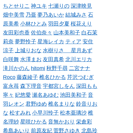
ちとせりこ
神ユキ
七瀬りの
深津映見
畑中美雪
乃亜
夢乃あいか
結城みさ
石
原美希
小林ひとみ
羽田夕夏
桜花えり
友田彩也香
佐伯奈々
山本美和子
白石茉
莉奈
夢野怜子
星海レイカ
ティア
安住
涼子
上城りおな
水樹りさ
星月あず
白咲舞
水澤まお
友田真希
北川エリカ
滝川かのん
hitomi
秋野千尋
二宮ナナ
Roco
藤森綾子
椎名ひかる
芹沢つむぎ
富永苺
森下理音
宇都宮しをん
深田もも
寧々
妃悠愛
瀬名あゆむ
池田美和子
音
羽レオン
君野ゆめ
椎名まりな
鈴音りお
な
松すみれ
小早川怜子
松本亜璃沙
椎
名理紗
星咲ひかる
音無かおり
栄倉彩
希島あいり
前原友紀
菅野さゆき
北島玲