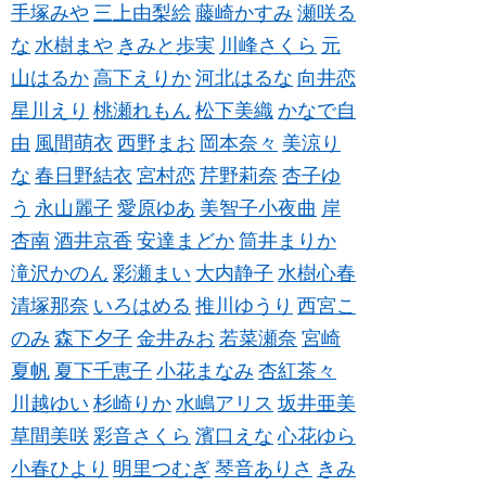
手塚みや
三上由梨絵
藤崎かすみ
瀬咲る
な
水樹まや
きみと歩実
川峰さくら
元
山はるか
高下えりか
河北はるな
向井恋
星川えり
桃瀬れもん
松下美織
かなで自
由
風間萌衣
西野まお
岡本奈々
美涼り
な
春日野結衣
宮村恋
芹野莉奈
杏子ゆ
う
永山麗子
愛原ゆあ
美智子小夜曲
岸
杏南
酒井京香
安達まどか
筒井まりか
滝沢かのん
彩瀬まい
大内静子
水樹心春
清塚那奈
いろはめる
推川ゆうり
西宮こ
のみ
森下夕子
金井みお
若菜瀬奈
宮崎
夏帆
夏下千恵子
小花まなみ
杏紅茶々
川越ゆい
杉崎りか
水嶋アリス
坂井亜美
草間美咲
彩音さくら
濱口えな
心花ゆら
小春ひより
明里つむぎ
琴音ありさ
きみ