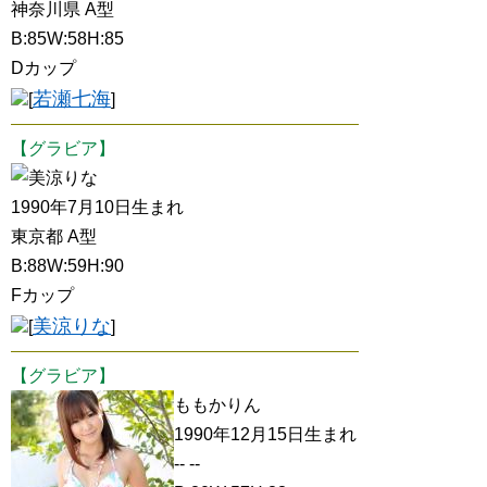
神奈川県 A型
B:85W:58H:85
Dカップ
若瀬七海
[
]
【グラビア】
美涼りな
1990年7月10日生まれ
東京都 A型
B:88W:59H:90
Fカップ
美涼りな
[
]
【グラビア】
ももかりん
1990年12月15日生まれ
-- --