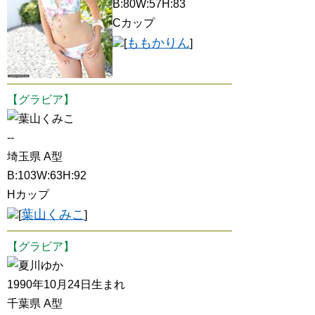
B:80W:57H:83
Cカップ
ももかりん
[
]
【グラビア】
葉山くみこ
--
埼玉県 A型
B:103W:63H:92
Hカップ
葉山くみこ
[
]
【グラビア】
夏川ゆか
1990年10月24日生まれ
千葉県 A型