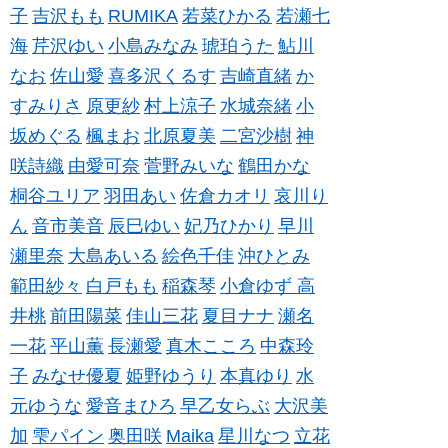
子
吉沢もも
RUMIKA
若菜ひかる
若瀬七
海
芹沢ゆい
小島みなみ
琥珀うた
鮎川
なお
佐山愛
喜多沢くるす
吉崎直緒
か
すみりさ
原更紗
村上涼子
水城奈緒
小
坂めぐる
楓まお
北原夏美
二宮沙樹
神
咲詩織
由愛可奈
菅野みいな
鶴田かな
桐谷ユリア
羽田あい
佐倉カオリ
哀川り
ん
音市美音
辰巳ゆい
妃乃ひかり
早川
瀬里奈
大島あいる
絵色千佳
沖ひとみ
範田紗々
白戸もも
稲森琴
小倉ゆず
高
井桃
前田陽菜
佳山三花
夏目ナナ
瀬名
一花
平山薫
長瀬愛
真木こころ
中森玲
子
みなせ優夏
姫野ゆうり
本真ゆり
水
元ゆうな
愛音まひろ
早乙女らぶ
大沢美
加
雫パイン
奥田咲
Maika
星川なつ
立花