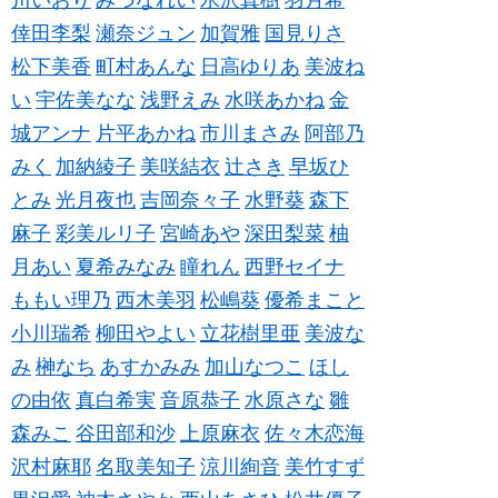
川いおり
みづなれい
水沢真樹
羽月希
倖田李梨
瀬奈ジュン
加賀雅
国見りさ
松下美香
町村あんな
日高ゆりあ
美波ね
い
宇佐美なな
浅野えみ
水咲あかね
金
城アンナ
片平あかね
市川まさみ
阿部乃
みく
加納綾子
美咲結衣
辻さき
早坂ひ
とみ
光月夜也
吉岡奈々子
水野葵
森下
麻子
彩美ルリ子
宮崎あや
深田梨菜
柚
月あい
夏希みなみ
瞳れん
西野セイナ
ももい理乃
西木美羽
松嶋葵
優希まこと
小川瑞希
柳田やよい
立花樹里亜
美波な
み
榊なち
あすかみみ
加山なつこ
ほし
の由依
真白希実
音原恭子
水原さな
雛
森みこ
谷田部和沙
上原麻衣
佐々木恋海
沢村麻耶
名取美知子
涼川絢音
美竹すず