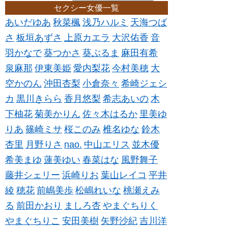
セクシー女優一覧
あいだゆあ
秋菜楓
浅乃ハルミ
天海つば
さ
板垣あずさ
上原カエラ
大沢佑香
音
羽かなで
葵つかさ
葵ぶるま
麻田有希
泉麻那
伊東美姫
愛内梨花
今村美穂
大
空かのん
沖田杏梨
小倉奈々
希崎ジェシ
カ
黒川きらら
香月悠梨
希志あいの
木
下柚花
菊美かりん
佐々木はるか
里美ゆ
りあ
篠崎ミサ
桜このみ
椎名ゆな
鈴木
杏里
月野りさ
nao.
中山エリス
並木優
希美まゆ
蓮美ゆい
春菜はな
風野舞子
藤井シェリー
浜崎りお
葉山レイコ
平井
綾
穂花
前嶋美歩
松嶋れいな
桃瀬えみ
る
前田かおり
ましろ杏
やまぐちりく
やまぐちりこ
安田美樹
矢野沙紀
吉川洋