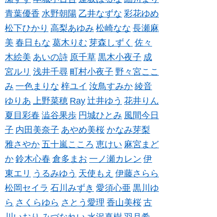
青葉優香
水野朝陽
乙井なずな
彩花ゆめ
松下ひかり
高梨あゆみ
松崎なな
長瀬麻
美
春日もな
葛木りむ
芽森しずく
佐々
木絵美
あいの詩
原千草
黒木小夜子
成
宮ルリ
浅井千尋
町村小夜子
野々宮ここ
み
一色まりな
梓ユイ
汝鳥すみか
綾音
ゆりあ
上野菜穂
Ray
辻井ゆう
花井りん
夏目彩春
澁谷果歩
円城ひとみ
風間今日
子
内田美奈子
あやめ美桜
かなみ芽梨
雅さやか
五十嵐こころ
恵けい
麻宮まど
か
鈴木心春
倉多まお
一ノ瀬カレン
伊
東エリ
うるみゆう
天使もえ
伊藤さらら
松岡セイラ
石川みずき
愛須心亜
黒川ゆ
ら
さくらゆら
さとう愛理
香山美桜
古