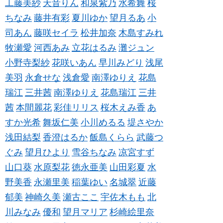
工藤美紗
天音りん
和泉紫乃
水希舞
桜
ちなみ
藤井有彩
夏川ゆか
望月るあ
小
司あん
藤咲セイラ
松井加奈
木島すみれ
牧瀬愛
河西あみ
立花はるみ
灘ジュン
小野寺梨紗
花咲いあん
早川みどり
浅尾
美羽
永倉せな
浅倉愛
南澤ゆりえ
花島
瑞江
三井茜
南澤ゆりえ
花島瑞江
三井
茜
本間麗花
彩佳リリス
桜木えみ香
あ
すか光希
舞坂仁美
小川めるる
堤さやか
浅田結梨
香澄はるか
飯島くらら
武藤つ
ぐみ
望月ひより
雪谷ちなみ
凉宮すず
山口葵
水原梨花
徳永亜美
山田彩夏
水
野美香
永瀬里美
稲葉ゆい
名城翠
近藤
郁美
神崎久美
瀬古ここ
宇佐木もも
北
川みなみ
優和
望月マリア
杉崎絵里奈