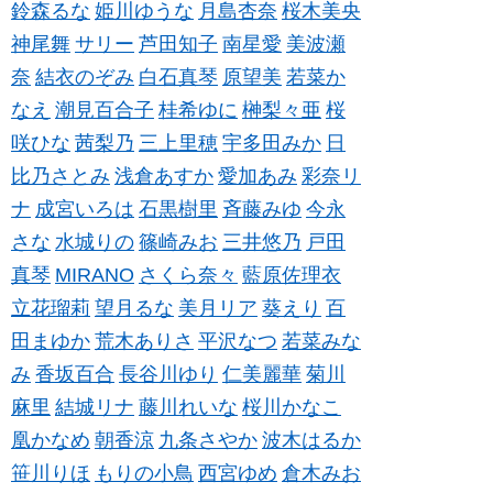
鈴森るな
姫川ゆうな
月島杏奈
桜木美央
神尾舞
サリー
芦田知子
南星愛
美波瀬
奈
結衣のぞみ
白石真琴
原望美
若菜か
なえ
潮見百合子
桂希ゆに
榊梨々亜
桜
咲ひな
茜梨乃
三上里穂
宇多田みか
日
比乃さとみ
浅倉あすか
愛加あみ
彩奈リ
ナ
成宮いろは
石黒樹里
斉藤みゆ
今永
さな
水城りの
篠崎みお
三井悠乃
戸田
真琴
MIRANO
さくら奈々
藍原佐理衣
立花瑠莉
望月るな
美月リア
葵えり
百
田まゆか
荒木ありさ
平沢なつ
若菜みな
み
香坂百合
長谷川ゆり
仁美麗華
菊川
麻里
結城リナ
藤川れいな
桜川かなこ
凰かなめ
朝香涼
九条さやか
波木はるか
笹川りほ
もりの小鳥
西宮ゆめ
倉木みお