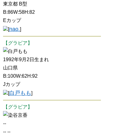
東京都 B型
B:86W:58H:82
Eカップ
nao.
[
]
【グラビア】
白戸もも
1992年9月2日生まれ
山口県
B:100W:62H:92
Jカップ
白戸もも
[
]
【グラビア】
染谷京香
--
-- --