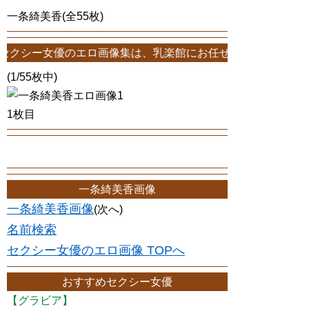
一条綺美香(全55枚)
優のエロ画像集は、乳楽館にお任せ！一条綺美香エロ画像が55枚！この
(1/55枚中)
1枚目
一条綺美香画像
一条綺美香画像
(次へ)
名前検索
セクシー女優のエロ画像 TOPへ
おすすめセクシー女優
【グラビア】