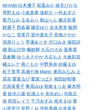
MIYABI
白木優子
双葉みか
綾見ひかる
琴野まゆ
小泉真希
湊莉久
一色あずさ
愛乃なみ
玉名みら
新山らん
藤北彩香
鏡麗子
西条麗
篠宮ゆり
吉永恵美
飯岡
かなこ
杏美月
里中亜矢子
音無さやか
清原りょう
早瀬ありす
沢口みき
塚田詩
織
新山沙弥
楓姫輝
大石のぞみ
亜希菜
高倉舞
ゆうきさやか
大石もえ
大倉彩音
橘エレナ
南ともか
中野美奈
紗藤まゆ
松下美雪
高瀬七海
Marin.
逢田みなみ
上
原花
愛葉るび
愛原つばさ
相田紗耶香
北原多香子
事原みゆ
朝倉まりあ
麻木明
香
鈴木心葉
松浦ユキ
糸矢めい
寺島志
保
雨音レイラ
千乃あずみ
裕木まゆ
青
山亜里沙
長野くみ
伊島香織
白井真美