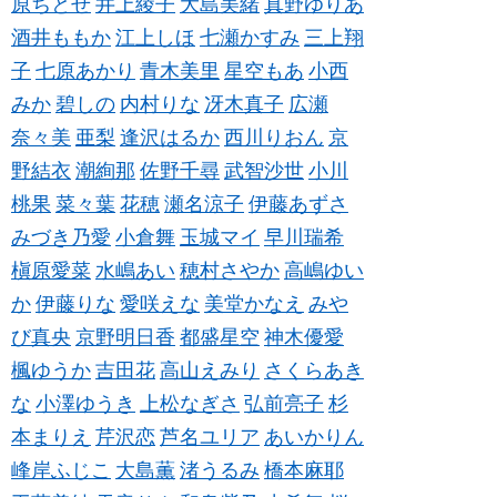
原ちとせ
井上綾子
大島美緒
真野ゆりあ
酒井ももか
江上しほ
七瀬かすみ
三上翔
子
七原あかり
青木美里
星空もあ
小西
みか
碧しの
内村りな
冴木真子
広瀬
奈々美
亜梨
逢沢はるか
西川りおん
京
野結衣
潮絢那
佐野千尋
武智沙世
小川
桃果
菜々葉
花穂
瀬名涼子
伊藤あずさ
みづき乃愛
小倉舞
玉城マイ
早川瑞希
槇原愛菜
水嶋あい
穂村さやか
高嶋ゆい
か
伊藤りな
愛咲えな
美堂かなえ
みや
び真央
京野明日香
都盛星空
神木優愛
楓ゆうか
吉田花
高山えみり
さくらあき
な
小澤ゆうき
上松なぎさ
弘前亮子
杉
本まりえ
芹沢恋
芦名ユリア
あいかりん
峰岸ふじこ
大島薫
渚うるみ
橋本麻耶