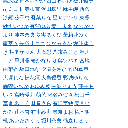
黒沢愛
神木さやか
西山あさひ
松井優子
司ミコト
赤根京
沢田珠里
麻生岬
西条
沙羅
葵千恵
愛菜りな
星崎アンリ
東凛
紗也いつか
有賀ゆあ
青山未来
なのかひ
より
藤本奈央
夢実あくび
茉莉花みく
南菜々
長谷川ココ
ひなみるか
愛斗ゆう
き
舞園かりん
大石忍
八束みこと
澄川
ロア
早川凛
椿かなり
加藤ツバキ
宮地
由梨香
坂口れな
夕樹あさひ
竹内真琴
大塚れん
樹花凜
大島優香
彩城ゆりな
絢森いちか
あゆみ翼
香波りょう
藤井あ
いさ
宮崎愛莉
萌芭
瀬名みづき
松山千
草
椎名りく
琴音さら
有沢実紗
宝月ひ
かる
辻本杏
有本紗世
瀬奈まお
柏木胡
桃
あいださくら
堀川奈美
稲森しほり