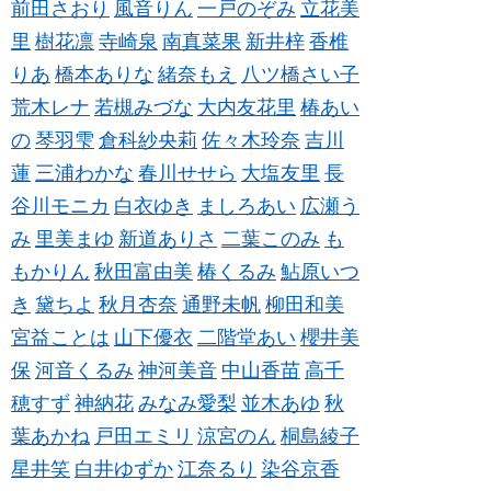
前田さおり
風音りん
一戸のぞみ
立花美
里
樹花凛
寺崎泉
南真菜果
新井梓
香椎
りあ
橋本ありな
緒奈もえ
八ツ橋さい子
荒木レナ
若槻みづな
大内友花里
椿あい
の
琴羽雫
倉科紗央莉
佐々木玲奈
吉川
蓮
三浦わかな
春川せせら
大塩友里
長
谷川モニカ
白衣ゆき
ましろあい
広瀬う
み
里美まゆ
新道ありさ
二葉このみ
も
もかりん
秋田富由美
椿くるみ
鮎原いつ
き
黛ちよ
秋月杏奈
通野未帆
柳田和美
宮益ことは
山下優衣
二階堂あい
櫻井美
保
河音くるみ
神河美音
中山香苗
高千
穂すず
神納花
みなみ愛梨
並木あゆ
秋
葉あかね
戸田エミリ
涼宮のん
桐島綾子
星井笑
白井ゆずか
江奈るり
染谷京香