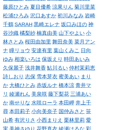
藤原ひとみ
夏目優希
涼果りん
菊川里菜
松浦ひろみ
沢口あすか
初川みなみ
岩崎
千鶴
SARAH
黒崎エレナ
坂口みほの
神
谷沙織
橘梨紗
楠真由美
山下やよい
小
林さとみ
桜田由加里
舞田奈美
菜月アン
ナ
瞳リョウ
安達有里
葉山くみこ
日向
ゆみ
相楽いろは
保坂えり
時田あいみ
久保麗子
浅井舞香
鮎川るい
仲村茉莉恵
詩しおり
志保
雪本芽衣
蜜美あい
まり
か
大橋ひとみ
赤坂ルナ
橋本涼
青井マ
リ
綾瀬れん
美泉咲
藤下梨花
三浦あい
か
南せりな
水咲ローラ
本田岬
井上千
尋
本田莉子
小向美奈子
国仲みさと
笹
山希
有沢りさ
小西まりえ
栗林里莉
愛
実
美神さゆり
花野真衣
綾瀬はるな
彩