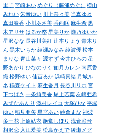
里子
宮崎あい
めぐり（藤浦めぐ）
横山
みれい
朱音ゆい
川上奈々美
当真ゆき
真田春香
小川あさ美
香西咲
麻生希
黒
木アリサ
はるか悠
星美りか
瀬乃ゆいか
星沢なな
長谷川美紅
辻本りょう
青木り
ん
黒木いちか
綾瀬みなみ
綾波優
松本
まりな
青山菜々
源すず
今井ひろの
星
野あかり
ひなのりく
如月カレン
南原香
織
松野ゆい
佳苗るか
浜崎真緒
月城ル
ネ
稲森ケイト
麻生香月
長谷川リホ
宮
下つばさ
一条綺美香
尾上若葉
友崎亜希
みずなあんり
澤村レイコ
大塚ひな
平塚
ゆい
稲見亜矢
星宮あい
紗倉まな
神波
多一花
上原結衣
艶堂しほり
浅倉彩音
相沢恋
入江愛美
松島かえで
綾瀬メグ