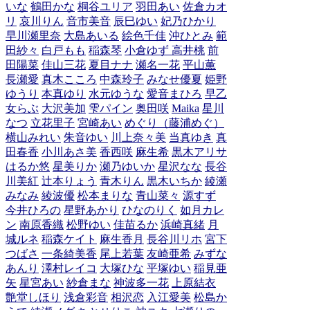
いな
鶴田かな
桐谷ユリア
羽田あい
佐倉カオ
リ
哀川りん
音市美音
辰巳ゆい
妃乃ひかり
早川瀬里奈
大島あいる
絵色千佳
沖ひとみ
範
田紗々
白戸もも
稲森琴
小倉ゆず
高井桃
前
田陽菜
佳山三花
夏目ナナ
瀬名一花
平山薫
長瀬愛
真木こころ
中森玲子
みなせ優夏
姫野
ゆうり
本真ゆり
水元ゆうな
愛音まひろ
早乙
女らぶ
大沢美加
雫パイン
奥田咲
Maika
星川
なつ
立花里子
宮崎あい
めぐり（藤浦めぐ）
横山みれい
朱音ゆい
川上奈々美
当真ゆき
真
田春香
小川あさ美
香西咲
麻生希
黒木アリサ
はるか悠
星美りか
瀬乃ゆいか
星沢なな
長谷
川美紅
辻本りょう
青木りん
黒木いちか
綾瀬
みなみ
綾波優
松本まりな
青山菜々
源すず
今井ひろの
星野あかり
ひなのりく
如月カレ
ン
南原香織
松野ゆい
佳苗るか
浜崎真緒
月
城ルネ
稲森ケイト
麻生香月
長谷川リホ
宮下
つばさ
一条綺美香
尾上若葉
友崎亜希
みずな
あんり
澤村レイコ
大塚ひな
平塚ゆい
稲見亜
矢
星宮あい
紗倉まな
神波多一花
上原結衣
艶堂しほり
浅倉彩音
相沢恋
入江愛美
松島か