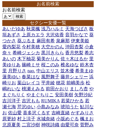
お名前検索
お名前検索
セクシー女優一覧
あいだゆあ
秋菜楓
浅乃ハルミ
天海つばさ
板
垣あずさ
上原カエラ
大沢佑香
音羽かなで
葵
つかさ
葵ぶるま
麻田有希
泉麻那
伊東美姫
愛内梨花
今村美穂
大空かのん
沖田杏梨
小倉
奈々
希崎ジェシカ
黒川きらら
香月悠梨
希志
あいの
木下柚花
菊美かりん
佐々木はるか
里
美ゆりあ
篠崎ミサ
桜このみ
椎名ゆな
鈴木杏
里
月野りさ
nao.
中山エリス
並木優
希美まゆ
蓮美ゆい
春菜はな
風野舞子
藤井シェリー
浜
崎りお
葉山レイコ
平井綾
穂花
前嶋美歩
松
嶋れいな
桃瀬えみる
前田かおり
ましろ杏
や
まぐちりく
やまぐちりこ
安田美樹
矢野沙紀
吉川洋子
吉沢もも
RUMIKA
若菜ひかる
若
瀬七海
芹沢ゆい
小島みなみ
琥珀うた
鮎川な
お
佐山愛
喜多沢くるす
吉崎直緒
かすみりさ
原更紗
村上涼子
水城奈緒
小坂めぐる
楓まお
北原夏美
二宮沙樹
神咲詩織
由愛可奈
菅野み