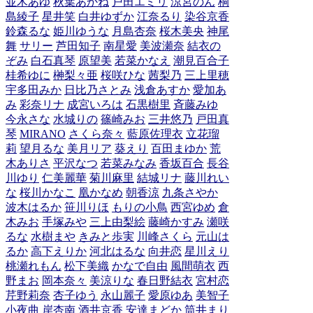
並木あゆ
秋葉あかね
戸田エミリ
涼宮のん
桐
島綾子
星井笑
白井ゆずか
江奈るり
染谷京香
鈴森るな
姫川ゆうな
月島杏奈
桜木美央
神尾
舞
サリー
芦田知子
南星愛
美波瀬奈
結衣の
ぞみ
白石真琴
原望美
若菜かなえ
潮見百合子
桂希ゆに
榊梨々亜
桜咲ひな
茜梨乃
三上里穂
宇多田みか
日比乃さとみ
浅倉あすか
愛加あ
み
彩奈リナ
成宮いろは
石黒樹里
斉藤みゆ
今永さな
水城りの
篠崎みお
三井悠乃
戸田真
琴
MIRANO
さくら奈々
藍原佐理衣
立花瑠
莉
望月るな
美月リア
葵えり
百田まゆか
荒
木ありさ
平沢なつ
若菜みなみ
香坂百合
長谷
川ゆり
仁美麗華
菊川麻里
結城リナ
藤川れい
な
桜川かなこ
凰かなめ
朝香涼
九条さやか
波木はるか
笹川りほ
もりの小鳥
西宮ゆめ
倉
木みお
手塚みや
三上由梨絵
藤崎かすみ
瀬咲
るな
水樹まや
きみと歩実
川峰さくら
元山は
るか
高下えりか
河北はるな
向井恋
星川えり
桃瀬れもん
松下美織
かなで自由
風間萌衣
西
野まお
岡本奈々
美涼りな
春日野結衣
宮村恋
芹野莉奈
杏子ゆう
永山麗子
愛原ゆあ
美智子
小夜曲
岸杏南
酒井京香
安達まどか
筒井まり