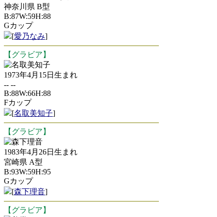
神奈川県 B型
B:87W:59H:88
Gカップ
[
愛乃なみ
]
【グラビア】
名取美知子
1973年4月15日生まれ
-- --
B:88W:66H:88
Fカップ
[
名取美知子
]
【グラビア】
森下理音
1983年4月26日生まれ
宮崎県 A型
B:93W:59H:95
Gカップ
[
森下理音
]
【グラビア】