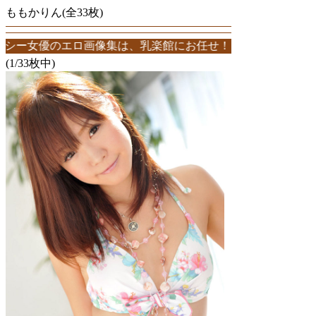
ももかりん(全33枚)
のエロ画像集は、乳楽館にお任せ！ももかりんエロ画像が33枚！この
(1/33枚中)