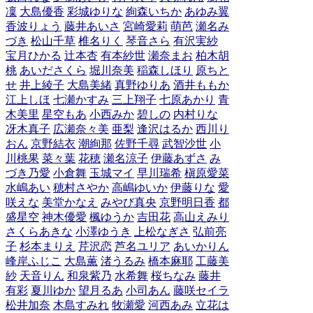
凜
大島優香
彩城ゆりな
絢森いちか
あゆみ翼
香波りょう
藤井あいさ
宮崎愛莉
萌芭
瀬名み
づき
松山千草
椎名りく
琴音さら
有沢実紗
宝月ひかる
辻本杏
有本紗世
瀬奈まお
柏木胡
桃
あいださくら
堀川奈美
稲森しほり
原ちと
せ
井上綾子
大島美緒
真野ゆりあ
酒井ももか
江上しほ
七瀬かすみ
三上翔子
七原あかり
青
木美里
星空もあ
小西みか
碧しの
内村りな
冴木真子
広瀬奈々美
亜梨
逢沢はるか
西川り
おん
京野結衣
潮絢那
佐野千尋
武智沙世
小
川桃果
菜々葉
花穂
瀬名涼子
伊藤あずさ
み
づき乃愛
小倉舞
玉城マイ
早川瑞希
槇原愛菜
水嶋あい
穂村さやか
高嶋ゆいか
伊藤りな
愛
咲えな
美堂かなえ
みやび真央
京野明日香
都
盛星空
神木優愛
楓ゆうか
吉田花
高山えみり
さくらあきな
小澤ゆうき
上松なぎさ
弘前亮
子
杉本まりえ
芹沢恋
芦名ユリア
あいかりん
峰岸ふじこ
大島薫
渚うるみ
橋本麻耶
工藤美
紗
天音りん
和泉紫乃
水希舞
桜ちなみ
藤井
有彩
夏川ゆか
望月るあ
小司あん
藤咲セイラ
松井加奈
木島すみれ
牧瀬愛
河西あみ
立花は