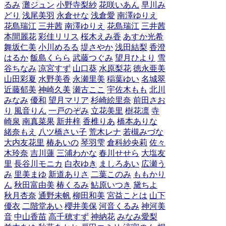
るみ
灘ジュン
小野寺梨紗
花咲いあん
早川み
どり
浅尾美羽
永倉せな
浅倉愛
南澤ゆりえ
花島瑞江
三井茜
南澤ゆりえ
花島瑞江
三井茜
本間麗花
彩佳リリス
桜木えみ香
あすか光希
舞坂仁美
小川めるる
堤さやか
浅田結梨
香澄
はるか
飯島くらら
武藤つぐみ
望月ひより
雪
谷ちなみ
凉宮すず
山口葵
水原梨花
徳永亜美
山田彩夏
水野美香
永瀬里美
稲葉ゆい
名城翠
近藤郁美
神崎久美
瀬古ここ
宇佐木もも
北川
みなみ
優和
望月マリア
杉崎絵里奈
前田さお
り
風音りん
一戸のぞみ
立花美里
樹花凛
寺
崎泉
南真菜果
新井梓
香椎りあ
橋本ありな
緒奈もえ
八ツ橋さい子
荒木レナ
若槻みづな
大内友花里
椿あいの
琴羽雫
倉科紗央莉
佐々
木玲奈
吉川蓮
三浦わかな
春川せせら
大塩友
里
長谷川モニカ
白衣ゆき
ましろあい
広瀬う
み
里美まゆ
新道ありさ
二葉このみ
ももかり
ん
秋田富由美
椿くるみ
鮎原いつき
黛ちよ
秋月杏奈
通野未帆
柳田和美
宮益ことは
山下
優衣
二階堂あい
櫻井美保
河音くるみ
神河美
音
中山香苗
高千穂すず
神納花
みなみ愛梨