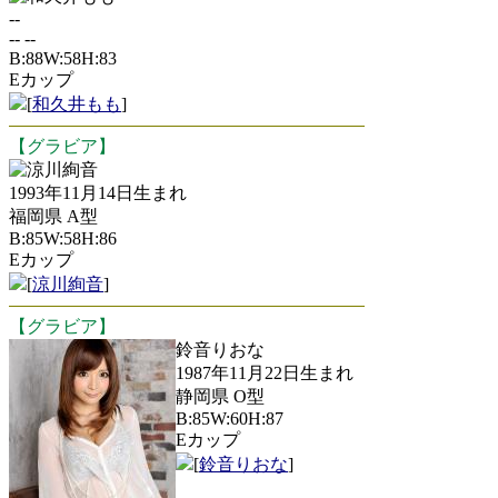
--
-- --
B:88W:58H:83
Eカップ
[
和久井もも
]
【グラビア】
涼川絢音
1993年11月14日生まれ
福岡県 A型
B:85W:58H:86
Eカップ
[
涼川絢音
]
【グラビア】
鈴音りおな
1987年11月22日生まれ
静岡県 O型
B:85W:60H:87
Eカップ
[
鈴音りおな
]