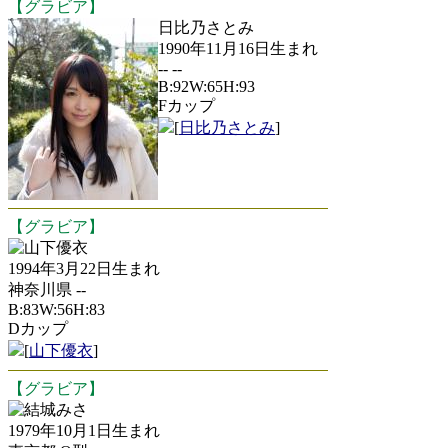
【グラビア】
日比乃さとみ
1990年11月16日生まれ
-- --
B:92W:65H:93
Fカップ
[
日比乃さとみ
]
【グラビア】
山下優衣
1994年3月22日生まれ
神奈川県 --
B:83W:56H:83
Dカップ
[
山下優衣
]
【グラビア】
結城みさ
1979年10月1日生まれ