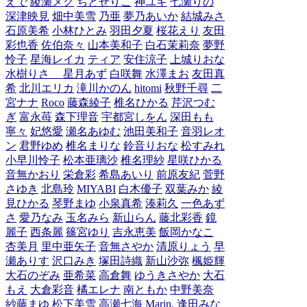
えで
綾瀬メグ
ちとせりこ
神ユキ
七瀬りの
深津映見
畑中美雪
乃亜
夢乃あいか
結城みさ
石原美希
小林ひとみ
羽田夕夏
桜花えり
友田
彩也香
佐伯奈々
山本美和子
白石茉莉奈
夢野
怜子
星海レイカ
ティア
安住涼子
上城りおな
水樹りさ
星月あず
白咲舞
水澤まお
友田真
希
北川エリカ
滝川かのん
hitomi
秋野千尋
二
宮ナナ
Roco
藤森綾子
椎名ひかる
芹沢つむ
ぎ
富永苺
森下理音
宇都宮しをん
深田もも
寧々
妃悠愛
瀬名あゆむ
池田美和子
音羽レオ
ン
君野ゆめ
椎名まりな
鈴音りおな
松すみれ
小早川怜子
松本亜璃沙
椎名理紗
星咲ひかる
音無かおり
栄倉彩
希島あいり
前原友紀
菅野
さゆき
北島玲
MIYABI
白木優子
双葉みか
綾
見ひかる
琴野まゆ
小泉真希
湊莉久
一色あず
さ
愛乃なみ
玉名みら
新山らん
藤北彩香
鏡
麗子
西条麗
篠宮ゆり
吉永恵美
飯岡かなこ
杏美月
里中亜矢子
音無さやか
清原りょう
早
瀬ありす
沢口みき
塚田詩織
新山沙弥
楓姫輝
大石のぞみ
亜希菜
高倉舞
ゆうきさやか
大石
もえ
大倉彩音
橘エレナ
南ともか
中野美奈
紗藤まゆ
松下美雪
高瀬七海
Marin.
逢田みな