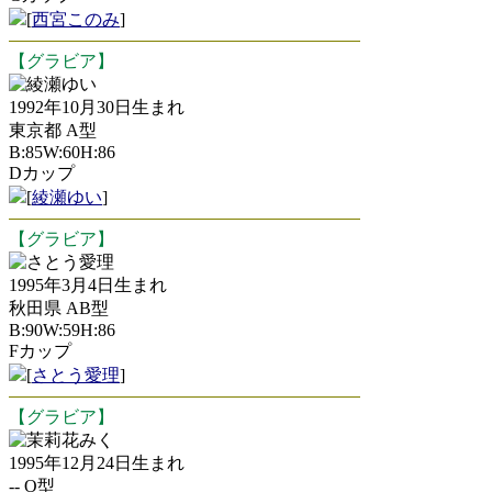
[
西宮このみ
]
【グラビア】
綾瀬ゆい
1992年10月30日生まれ
東京都 A型
B:85W:60H:86
Dカップ
[
綾瀬ゆい
]
【グラビア】
さとう愛理
1995年3月4日生まれ
秋田県 AB型
B:90W:59H:86
Fカップ
[
さとう愛理
]
【グラビア】
茉莉花みく
1995年12月24日生まれ
-- O型