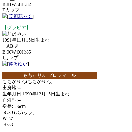
B:81W:58H:82
Eカップ
[
茉莉花みく
]
【グラビア】
芹沢ゆい
1991年11月15日生まれ
-- AB型
B:90W:60H:85
Jカップ
[
芹沢ゆい
]
ももかりん プロフィール
ももかりん(ももかりん)
出身地:--
生年月日:1990年12月15日生まれ
血液型:--
身長:156cm
Ｂ:80 (Cカップ)
Ｗ:57
Ｈ:83