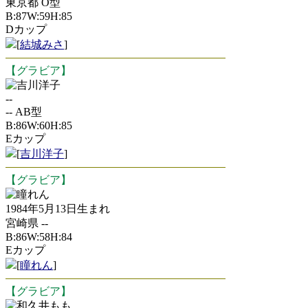
東京都 O型
B:87W:59H:85
Dカップ
[
結城みさ
]
【グラビア】
吉川洋子
--
-- AB型
B:86W:60H:85
Eカップ
[
吉川洋子
]
【グラビア】
瞳れん
1984年5月13日生まれ
宮崎県 --
B:86W:58H:84
Eカップ
[
瞳れん
]
【グラビア】
和久井もも