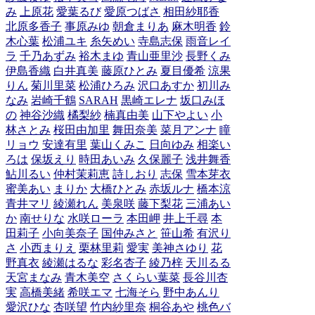
み
上原花
愛葉るび
愛原つばさ
相田紗耶香
北原多香子
事原みゆ
朝倉まりあ
麻木明香
鈴
木心葉
松浦ユキ
糸矢めい
寺島志保
雨音レイ
ラ
千乃あずみ
裕木まゆ
青山亜里沙
長野くみ
伊島香織
白井真美
藤原ひとみ
夏目優希
涼果
りん
菊川里菜
松浦ひろみ
沢口あすか
初川み
なみ
岩崎千鶴
SARAH
黒崎エレナ
坂口みほ
の
神谷沙織
橘梨紗
楠真由美
山下やよい
小
林さとみ
桜田由加里
舞田奈美
菜月アンナ
瞳
リョウ
安達有里
葉山くみこ
日向ゆみ
相楽い
ろは
保坂えり
時田あいみ
久保麗子
浅井舞香
鮎川るい
仲村茉莉恵
詩しおり
志保
雪本芽衣
蜜美あい
まりか
大橋ひとみ
赤坂ルナ
橋本涼
青井マリ
綾瀬れん
美泉咲
藤下梨花
三浦あい
か
南せりな
水咲ローラ
本田岬
井上千尋
本
田莉子
小向美奈子
国仲みさと
笹山希
有沢り
さ
小西まりえ
栗林里莉
愛実
美神さゆり
花
野真衣
綾瀬はるな
彩名杏子
綾乃梓
天川るる
天宮まなみ
青木美空
さくらい葉菜
長谷川杏
実
高橋美緒
希咲エマ
七海そら
野中あんり
愛沢ひな
杏咲望
竹内紗里奈
桐谷あや
桃色バ