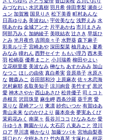
さくらゆら
さとう愛理
香山美桜
古川いおり
みづなれい
水沢真樹
羽月希
倖田李梨
瀬奈ジ
ュン
加賀雅
国見りさ
松下美香
町村あんな
日高ゆりあ
美波ねい
宇佐美なな
浅野えみ
水
咲あかね
金城アンナ
片平あかね
市川まさみ
阿部乃みく
加納綾子
美咲結衣
辻さき
早坂ひ
とみ
光月夜也
吉岡奈々子
水野葵
森下麻子
彩美ルリ子
宮崎あや
深田梨菜
柚月あい
夏希
みなみ
瞳れん
西野セイナ
ももい理乃
西木美
羽
松嶋葵
優希まこと
小川瑞希
柳田やよい
立花樹里亜
美波なみ
榊なち
あすかみみ
加山
なつこ
ほしの由依
真白希実
音原恭子
水原さ
な
雛森みこ
谷田部和沙
上原麻衣
佐々木恋海
沢村麻耶
名取美知子
涼川絢音
美竹すず
黒沢
愛
神木さやか
西山あさひ
松井優子
司ミコト
赤根京
沢田珠里
麻生岬
西条沙羅
葵千恵
愛
菜りな
星崎アンリ
東凛
紗也いつか
有賀ゆあ
青山未来
なのかひより
藤本奈央
夢実あくび
茉莉花みく
南菜々
長谷川ココ
ひなみるか
愛
斗ゆうき
舞園かりん
大石忍
八束みこと
澄川
ロア
早川凛
椿かなり
加藤ツバキ
宮地由梨香
坂口れな
夕樹あさひ
竹内真琴
大塚れん
樹花