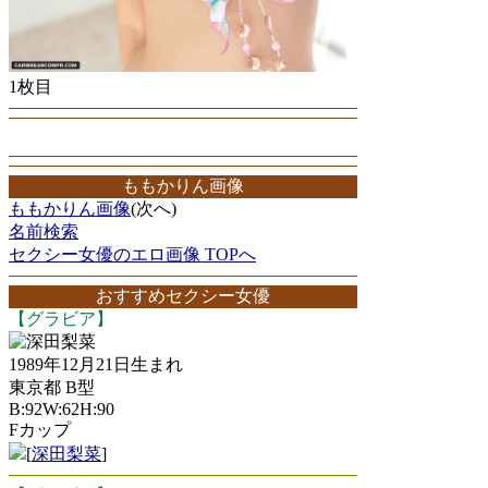
1枚目
ももかりん画像
ももかりん画像
(次へ)
名前検索
セクシー女優のエロ画像 TOPへ
おすすめセクシー女優
【グラビア】
深田梨菜
1989年12月21日生まれ
東京都 B型
B:92W:62H:90
Fカップ
[
深田梨菜
]