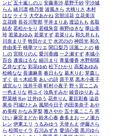
ンビ
五十嵐しのぶ
安藤美沙
星野千紗
宇沙城
らん
緒川凛
桃乃誉
波風きら
大桃りさ
木村
はな
ケイラ
大空あかね
宮部涼花
立花美涼
立花瞳
長谷川聖那
平井まりあ
渡辺もも
名取
結衣
若松かをり
若槻朱音
南野ゆきな
華山美
玲
若菜あゆみ
若菜すず
若菜りん
和久井もも
川奈まり子
牧田かえで
水沢のの
神田光
和久
井由美子
桃華マリエ
関口梨乃
涼風ことの
椿
しの
宮咲りのん
愛川香織
一之瀬すず
本城小
百合
逢坂はるな
細川まり
青葉優香
水野朝陽
乙井なずな
彩花ゆめ
松下ひかり
高梨あゆみ
松崎なな
長瀬麻美
春日もな
葛木りむ
芽森し
ずく
佐々木絵美
あいの詩
原千草
黒木小夜子
成宮ルリ
浅井千尋
町村小夜子
野々宮ここみ
一色まりな
梓ユイ
汝鳥すみか
綾音ゆりあ
上
野菜穂
Ray
辻井ゆう
花井りん
夏目彩春
澁谷
果歩
円城ひとみ
風間今日子
内田美奈子
あや
め美桜
かなみ芽梨
雅さやか
五十嵐こころ
恵
けい
麻宮まどか
鈴木心春
倉多まお
一ノ瀬カ
レン
伊東エリ
うるみゆう
天使もえ
伊藤さら
ら
松岡セイラ
石川みずき
愛須心亜
黒川ゆら