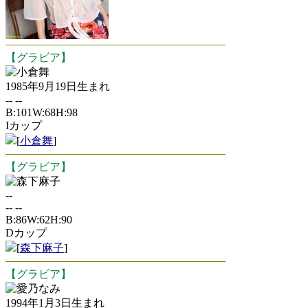
【グラビア】
小倉舞
1985年9月19日生まれ
-- --
B:101W:68H:98
Iカップ
[
小倉舞
]
【グラビア】
森下麻子
--
-- --
B:86W:62H:90
Dカップ
[
森下麻子
]
【グラビア】
愛乃なみ
1994年1月3日生まれ