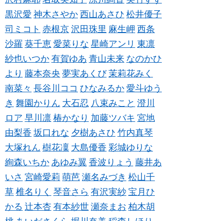
黒沢愛
神木さやか
西山あさひ
松井優子
司ミコト
赤根京
沢田珠里
麻生岬
西条
沙羅
葵千恵
愛菜りな
星崎アンリ
東凛
紗也いつか
有賀ゆあ
青山未来
なのかひ
より
藤本奈央
夢実あくび
茉莉花みく
南菜々
長谷川ココ
ひなみるか
愛斗ゆう
き
舞園かりん
大石忍
八束みこと
澄川
ロア
早川凛
椿かなり
加藤ツバキ
宮地
由梨香
坂口れな
夕樹あさひ
竹内真琴
大塚れん
樹花凜
大島優香
彩城ゆりな
絢森いちか
あゆみ翼
香波りょう
藤井あ
いさ
宮崎愛莉
萌芭
瀬名みづき
松山千
草
椎名りく
琴音さら
有沢実紗
宝月ひ
かる
辻本杏
有本紗世
瀬奈まお
柏木胡