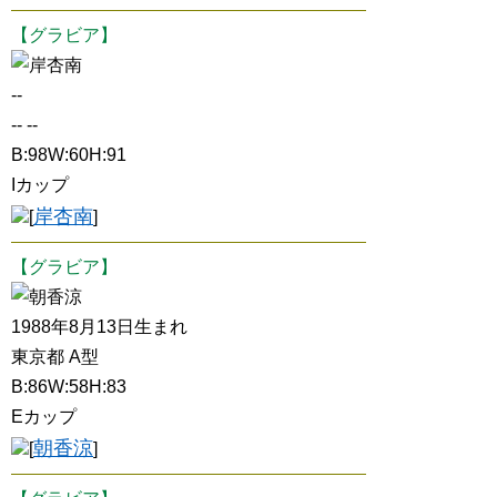
【グラビア】
岸杏南
--
-- --
B:98W:60H:91
Iカップ
岸杏南
[
]
【グラビア】
朝香涼
1988年8月13日生まれ
東京都 A型
B:86W:58H:83
Eカップ
朝香涼
[
]