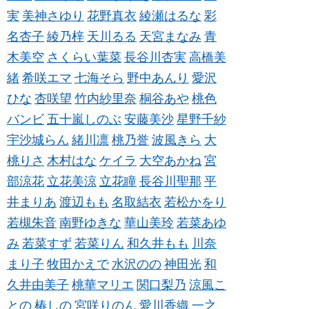
実
美神さゆり
花野真衣
綾瀬はるな
彩
名杏子
綾乃梓
天川るる
天宮まなみ
青
木美空
さくらい葉菜
長谷川杏実
高橋美
緒
希咲エマ
七海そら
野中あんり
愛沢
ひな
杏咲望
竹内紗里奈
桐谷あや
桃色
バンビ
五十嵐しのぶ
安藤美沙
星野千紗
宇沙城らん
緒川凛
桃乃誉
波風きら
大
桃りさ
木村はな
ケイラ
大空あかね
宮
部涼花
立花美涼
立花瞳
長谷川聖那
平
井まりあ
渡辺もも
名取結衣
若松かをり
若槻朱音
南野ゆきな
華山美玲
若菜あゆ
み
若菜すず
若菜りん
和久井もも
川奈
まり子
牧田かえで
水沢のの
神田光
和
久井由美子
桃華マリエ
関口梨乃
涼風こ
との
椿しの
宮咲りのん
愛川香織
一之