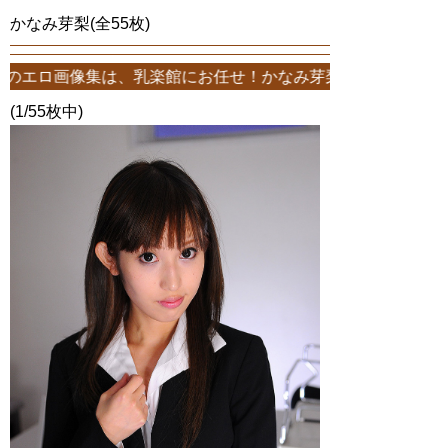
かなみ芽梨(全55枚)
は、乳楽館にお任せ！かなみ芽梨エロ画像が55枚！このサイトは、かな
(1/55枚中)