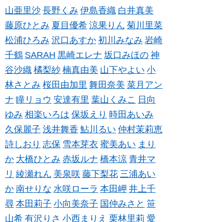
山亜里沙
長野くみ
伊島香織
白井真美
藤原ひとみ
夏目優希
涼果りん
菊川里菜
松浦ひろみ
沢口あすか
初川みなみ
岩崎
千鶴
SARAH
黒崎エレナ
坂口みほの
神
谷沙織
橘梨紗
楠真由美
山下やよい
小
林さとみ
桜田由加里
舞田奈美
菜月アン
ナ
瞳リョウ
安達有里
葉山くみこ
日向
ゆみ
相楽いろは
保坂えり
時田あいみ
久保麗子
浅井舞香
鮎川るい
仲村茉莉恵
詩しおり
志保
雪本芽衣
蜜美あい
まり
か
大橋ひとみ
赤坂ルナ
橋本涼
青井マ
リ
綾瀬れん
美泉咲
藤下梨花
三浦あい
か
南せりな
水咲ローラ
本田岬
井上千
尋
本田莉子
小向美奈子
国仲みさと
笹
山希
有沢りさ
小西まりえ
栗林里莉
愛