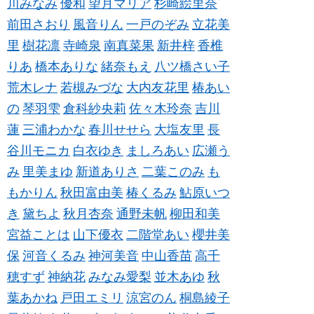
川みなみ
優和
望月マリア
杉崎絵里奈
前田さおり
風音りん
一戸のぞみ
立花美
里
樹花凛
寺崎泉
南真菜果
新井梓
香椎
りあ
橋本ありな
緒奈もえ
八ツ橋さい子
荒木レナ
若槻みづな
大内友花里
椿あい
の
琴羽雫
倉科紗央莉
佐々木玲奈
吉川
蓮
三浦わかな
春川せせら
大塩友里
長
谷川モニカ
白衣ゆき
ましろあい
広瀬う
み
里美まゆ
新道ありさ
二葉このみ
も
もかりん
秋田富由美
椿くるみ
鮎原いつ
き
黛ちよ
秋月杏奈
通野未帆
柳田和美
宮益ことは
山下優衣
二階堂あい
櫻井美
保
河音くるみ
神河美音
中山香苗
高千
穂すず
神納花
みなみ愛梨
並木あゆ
秋
葉あかね
戸田エミリ
涼宮のん
桐島綾子