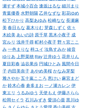
瀬すず
本城小百合
逢坂はるな
細川まり
青葉優香
水野朝陽
乙井なずな
彩花ゆめ
松下ひかり
高梨あゆみ
松崎なな
長瀬麻
美
春日もな
葛木りむ
芽森しずく
佐々
木絵美
あいの詩
原千草
黒木小夜子
成
宮ルリ
浅井千尋
町村小夜子
野々宮ここ
み
一色まりな
梓ユイ
汝鳥すみか
綾音
ゆりあ
上野菜穂
Ray
辻井ゆう
花井りん
夏目彩春
澁谷果歩
円城ひとみ
風間今日
子
内田美奈子
あやめ美桜
かなみ芽梨
雅さやか
五十嵐こころ
恵けい
麻宮まど
か
鈴木心春
倉多まお
一ノ瀬カレン
伊
東エリ
うるみゆう
天使もえ
伊藤さらら
松岡セイラ
石川みずき
愛須心亜
黒川ゆ
ら
さくらゆら
さとう愛理
香山美桜
古