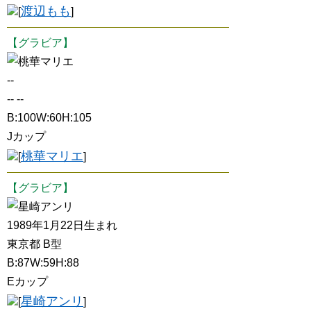
渡辺もも
[
]
【グラビア】
桃華マリエ
--
-- --
B:100W:60H:105
Jカップ
桃華マリエ
[
]
【グラビア】
星崎アンリ
1989年1月22日生まれ
東京都 B型
B:87W:59H:88
Eカップ
星崎アンリ
[
]