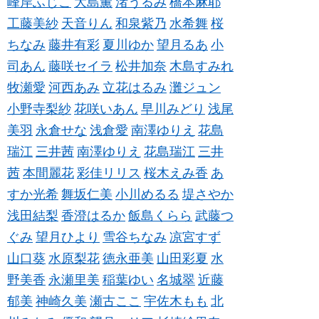
峰岸ふじこ
大島薫
渚うるみ
橋本麻耶
工藤美紗
天音りん
和泉紫乃
水希舞
桜
ちなみ
藤井有彩
夏川ゆか
望月るあ
小
司あん
藤咲セイラ
松井加奈
木島すみれ
牧瀬愛
河西あみ
立花はるみ
灘ジュン
小野寺梨紗
花咲いあん
早川みどり
浅尾
美羽
永倉せな
浅倉愛
南澤ゆりえ
花島
瑞江
三井茜
南澤ゆりえ
花島瑞江
三井
茜
本間麗花
彩佳リリス
桜木えみ香
あ
すか光希
舞坂仁美
小川めるる
堤さやか
浅田結梨
香澄はるか
飯島くらら
武藤つ
ぐみ
望月ひより
雪谷ちなみ
凉宮すず
山口葵
水原梨花
徳永亜美
山田彩夏
水
野美香
永瀬里美
稲葉ゆい
名城翠
近藤
郁美
神崎久美
瀬古ここ
宇佐木もも
北