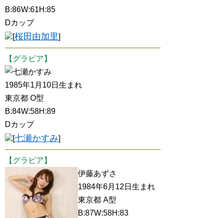
B:86W:61H:85
Dカップ
桜田由加里
[
]
【グラビア】
七瀬かすみ
1985年1月10日生まれ
東京都 O型
B:84W:58H:89
Dカップ
七瀬かすみ
[
]
【グラビア】
伊藤あずさ
1984年6月12日生まれ
東京都 A型
B:87W:58H:83