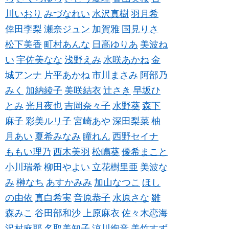
川いおり
みづなれい
水沢真樹
羽月希
倖田李梨
瀬奈ジュン
加賀雅
国見りさ
松下美香
町村あんな
日高ゆりあ
美波ね
い
宇佐美なな
浅野えみ
水咲あかね
金
城アンナ
片平あかね
市川まさみ
阿部乃
みく
加納綾子
美咲結衣
辻さき
早坂ひ
とみ
光月夜也
吉岡奈々子
水野葵
森下
麻子
彩美ルリ子
宮崎あや
深田梨菜
柚
月あい
夏希みなみ
瞳れん
西野セイナ
ももい理乃
西木美羽
松嶋葵
優希まこと
小川瑞希
柳田やよい
立花樹里亜
美波な
み
榊なち
あすかみみ
加山なつこ
ほし
の由依
真白希実
音原恭子
水原さな
雛
森みこ
谷田部和沙
上原麻衣
佐々木恋海
沢村麻耶
名取美知子
涼川絢音
美竹すず