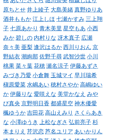
桃
あいださくら
堀川奈美
稲森しほり
原ちとせ
井上綾子
大島美緒
真野ゆりあ
酒井ももか
江上しほ
七瀬かすみ
三上翔
子
七原あかり
青木美里
星空もあ
小西
みか
碧しの
内村りな
冴木真子
広瀬
奈々美
亜梨
逢沢はるか
西川りおん
京
野結衣
潮絢那
佐野千尋
武智沙世
小川
桃果
菜々葉
花穂
瀬名涼子
伊藤あずさ
みづき乃愛
小倉舞
玉城マイ
早川瑞希
槇原愛菜
水嶋あい
穂村さやか
高嶋ゆい
か
伊藤りな
愛咲えな
美堂かなえ
みや
び真央
京野明日香
都盛星空
神木優愛
楓ゆうか
吉田花
高山えみり
さくらあき
な
小澤ゆうき
上松なぎさ
弘前亮子
杉
本まりえ
芹沢恋
芦名ユリア
あいかりん