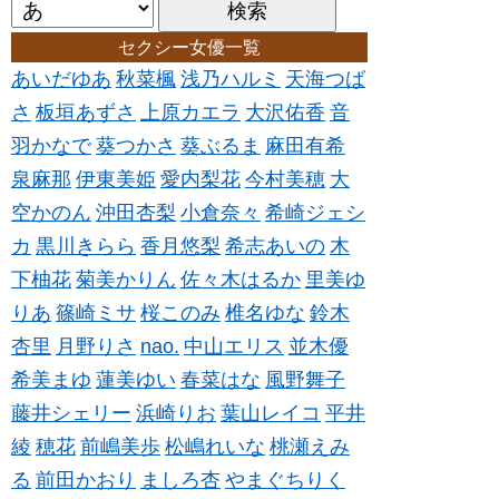
セクシー女優一覧
あいだゆあ
秋菜楓
浅乃ハルミ
天海つば
さ
板垣あずさ
上原カエラ
大沢佑香
音
羽かなで
葵つかさ
葵ぶるま
麻田有希
泉麻那
伊東美姫
愛内梨花
今村美穂
大
空かのん
沖田杏梨
小倉奈々
希崎ジェシ
カ
黒川きらら
香月悠梨
希志あいの
木
下柚花
菊美かりん
佐々木はるか
里美ゆ
りあ
篠崎ミサ
桜このみ
椎名ゆな
鈴木
杏里
月野りさ
nao.
中山エリス
並木優
希美まゆ
蓮美ゆい
春菜はな
風野舞子
藤井シェリー
浜崎りお
葉山レイコ
平井
綾
穂花
前嶋美歩
松嶋れいな
桃瀬えみ
る
前田かおり
ましろ杏
やまぐちりく