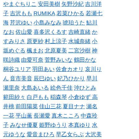
やまぐちりこ
安田美樹
矢野沙紀
吉川洋
子
吉沢もも
RUMIKA
若菜ひかる
若瀬七
海
芹沢ゆい
小島みなみ
琥珀うた
鮎川
なお
佐山愛
喜多沢くるす
吉崎直緒
か
すみりさ
原更紗
村上涼子
水城奈緒
小
坂めぐる
楓まお
北原夏美
二宮沙樹
神
咲詩織
由愛可奈
菅野みいな
鶴田かな
桐谷ユリア
羽田あい
佐倉カオリ
哀川り
ん
音市美音
辰巳ゆい
妃乃ひかり
早川
瀬里奈
大島あいる
絵色千佳
沖ひとみ
範田紗々
白戸もも
稲森琴
小倉ゆず
高
井桃
前田陽菜
佳山三花
夏目ナナ
瀬名
一花
平山薫
長瀬愛
真木こころ
中森玲
子
みなせ優夏
姫野ゆうり
本真ゆり
水
元ゆうな
愛音まひろ
早乙女らぶ
大沢美