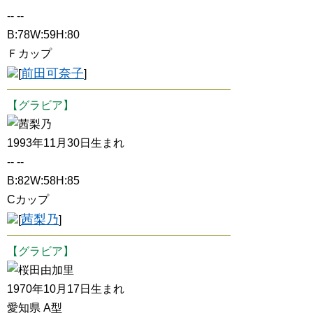
-- --
B:78W:59H:80
Ｆカップ
前田可奈子
[
]
【グラビア】
茜梨乃
1993年11月30日生まれ
-- --
B:82W:58H:85
Cカップ
茜梨乃
[
]
【グラビア】
桜田由加里
1970年10月17日生まれ
愛知県 A型