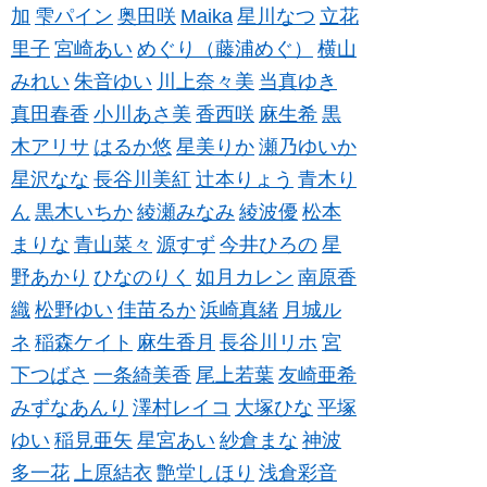
加
雫パイン
奥田咲
Maika
星川なつ
立花
里子
宮崎あい
めぐり（藤浦めぐ）
横山
みれい
朱音ゆい
川上奈々美
当真ゆき
真田春香
小川あさ美
香西咲
麻生希
黒
木アリサ
はるか悠
星美りか
瀬乃ゆいか
星沢なな
長谷川美紅
辻本りょう
青木り
ん
黒木いちか
綾瀬みなみ
綾波優
松本
まりな
青山菜々
源すず
今井ひろの
星
野あかり
ひなのりく
如月カレン
南原香
織
松野ゆい
佳苗るか
浜崎真緒
月城ル
ネ
稲森ケイト
麻生香月
長谷川リホ
宮
下つばさ
一条綺美香
尾上若葉
友崎亜希
みずなあんり
澤村レイコ
大塚ひな
平塚
ゆい
稲見亜矢
星宮あい
紗倉まな
神波
多一花
上原結衣
艶堂しほり
浅倉彩音