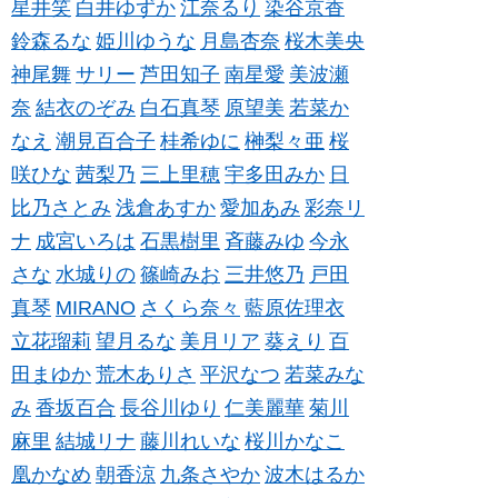
星井笑
白井ゆずか
江奈るり
染谷京香
鈴森るな
姫川ゆうな
月島杏奈
桜木美央
神尾舞
サリー
芦田知子
南星愛
美波瀬
奈
結衣のぞみ
白石真琴
原望美
若菜か
なえ
潮見百合子
桂希ゆに
榊梨々亜
桜
咲ひな
茜梨乃
三上里穂
宇多田みか
日
比乃さとみ
浅倉あすか
愛加あみ
彩奈リ
ナ
成宮いろは
石黒樹里
斉藤みゆ
今永
さな
水城りの
篠崎みお
三井悠乃
戸田
真琴
MIRANO
さくら奈々
藍原佐理衣
立花瑠莉
望月るな
美月リア
葵えり
百
田まゆか
荒木ありさ
平沢なつ
若菜みな
み
香坂百合
長谷川ゆり
仁美麗華
菊川
麻里
結城リナ
藤川れいな
桜川かなこ
凰かなめ
朝香涼
九条さやか
波木はるか