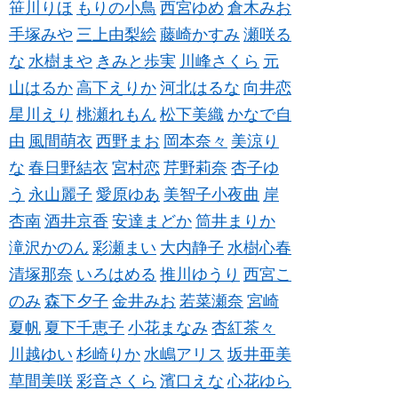
笹川りほ
もりの小鳥
西宮ゆめ
倉木みお
手塚みや
三上由梨絵
藤崎かすみ
瀬咲る
な
水樹まや
きみと歩実
川峰さくら
元
山はるか
高下えりか
河北はるな
向井恋
星川えり
桃瀬れもん
松下美織
かなで自
由
風間萌衣
西野まお
岡本奈々
美涼り
な
春日野結衣
宮村恋
芹野莉奈
杏子ゆ
う
永山麗子
愛原ゆあ
美智子小夜曲
岸
杏南
酒井京香
安達まどか
筒井まりか
滝沢かのん
彩瀬まい
大内静子
水樹心春
清塚那奈
いろはめる
推川ゆうり
西宮こ
のみ
森下夕子
金井みお
若菜瀬奈
宮崎
夏帆
夏下千恵子
小花まなみ
杏紅茶々
川越ゆい
杉崎りか
水嶋アリス
坂井亜美
草間美咲
彩音さくら
濱口えな
心花ゆら