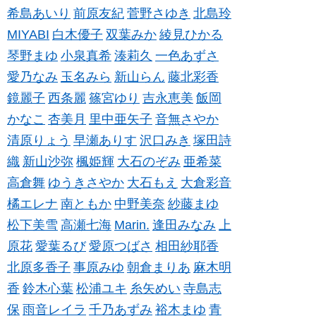
希島あいり
前原友紀
菅野さゆき
北島玲
MIYABI
白木優子
双葉みか
綾見ひかる
琴野まゆ
小泉真希
湊莉久
一色あずさ
愛乃なみ
玉名みら
新山らん
藤北彩香
鏡麗子
西条麗
篠宮ゆり
吉永恵美
飯岡
かなこ
杏美月
里中亜矢子
音無さやか
清原りょう
早瀬ありす
沢口みき
塚田詩
織
新山沙弥
楓姫輝
大石のぞみ
亜希菜
高倉舞
ゆうきさやか
大石もえ
大倉彩音
橘エレナ
南ともか
中野美奈
紗藤まゆ
松下美雪
高瀬七海
Marin.
逢田みなみ
上
原花
愛葉るび
愛原つばさ
相田紗耶香
北原多香子
事原みゆ
朝倉まりあ
麻木明
香
鈴木心葉
松浦ユキ
糸矢めい
寺島志
保
雨音レイラ
千乃あずみ
裕木まゆ
青