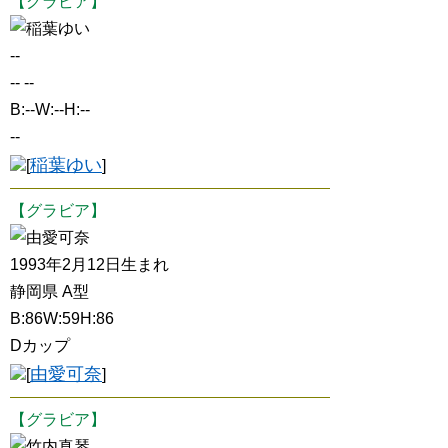
【グラビア】
稲葉ゆい
--
-- --
B:--W:--H:--
--
稲葉ゆい
[
]
【グラビア】
由愛可奈
1993年2月12日生まれ
静岡県 A型
B:86W:59H:86
Dカップ
由愛可奈
[
]
【グラビア】
竹内真琴