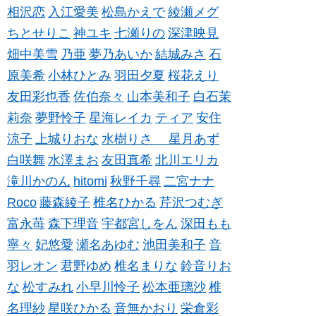
相沢恋
入江愛美
松島かえで
綾瀬メグ
ちとせりこ
神ユキ
七瀬りの
深津映見
畑中美雪
乃亜
夢乃あいか
結城みさ
石
原美希
小林ひとみ
羽田夕夏
桜花えり
友田彩也香
佐伯奈々
山本美和子
白石茉
莉奈
夢野怜子
星海レイカ
ティア
安住
涼子
上城りおな
水樹りさ
星月あず
白咲舞
水澤まお
友田真希
北川エリカ
滝川かのん
hitomi
秋野千尋
二宮ナナ
Roco
藤森綾子
椎名ひかる
芹沢つむぎ
富永苺
森下理音
宇都宮しをん
深田もも
寧々
妃悠愛
瀬名あゆむ
池田美和子
音
羽レオン
君野ゆめ
椎名まりな
鈴音りお
な
松すみれ
小早川怜子
松本亜璃沙
椎
名理紗
星咲ひかる
音無かおり
栄倉彩